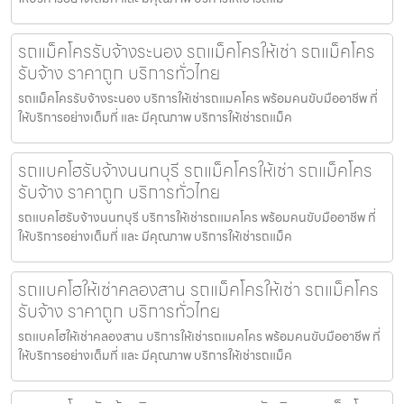
รถแม็คโครรับจ้างระนอง รถแม็คโครให้เช่า รถแม็คโคร
รับจ้าง ราคาถูก บริการทั่วไทย
รถแม็คโครรับจ้างระนอง บริการให้เช่ารถแมคโคร พร้อมคนขับมืออาชีพ ที่
ให้บริการอย่างเต็มที่ และ มีคุณภาพ บริการให้เช่ารถแม็ค
รถแบคโฮรับจ้างนนทบุรี รถแม็คโครให้เช่า รถแม็คโคร
รับจ้าง ราคาถูก บริการทั่วไทย
รถแบคโฮรับจ้างนนทบุรี บริการให้เช่ารถแมคโคร พร้อมคนขับมืออาชีพ ที่
ให้บริการอย่างเต็มที่ และ มีคุณภาพ บริการให้เช่ารถแม็ค
รถแบคโฮให้เช่าคลองสาน รถแม็คโครให้เช่า รถแม็คโคร
รับจ้าง ราคาถูก บริการทั่วไทย
รถแบคโฮให้เช่าคลองสาน บริการให้เช่ารถแมคโคร พร้อมคนขับมืออาชีพ ที่
ให้บริการอย่างเต็มที่ และ มีคุณภาพ บริการให้เช่ารถแม็ค