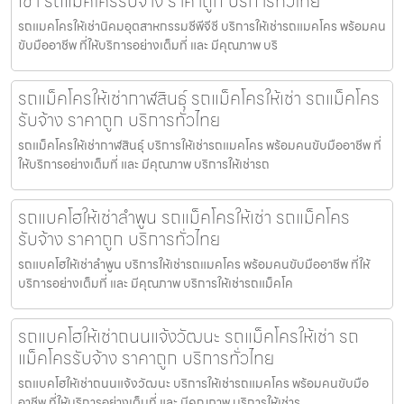
เช่า รถแม็คโครรับจ้าง ราคาถูก บริการทั่วไทย
รถแมคโครให้เช่านิคมอุตสาหกรรมซีพีจีซี บริการให้เช่ารถแมคโคร พร้อมคน
ขับมืออาชีพ ที่ให้บริการอย่างเต็มที่ และ มีคุณภาพ บริ
รถแม็คโครให้เช่ากาฬสินธุ์ รถแม็คโครให้เช่า รถแม็คโคร
รับจ้าง ราคาถูก บริการทั่วไทย
รถแม็คโครให้เช่ากาฬสินธุ์ บริการให้เช่ารถแมคโคร พร้อมคนขับมืออาชีพ ที่
ให้บริการอย่างเต็มที่ และ มีคุณภาพ บริการให้เช่ารถ
รถแบคโฮให้เช่าลำพูน รถแม็คโครให้เช่า รถแม็คโคร
รับจ้าง ราคาถูก บริการทั่วไทย
รถแบคโฮให้เช่าลำพูน บริการให้เช่ารถแมคโคร พร้อมคนขับมืออาชีพ ที่ให้
บริการอย่างเต็มที่ และ มีคุณภาพ บริการให้เช่ารถแม็คโค
รถแบคโฮให้เช่าถนนแจ้งวัฒนะ รถแม็คโครให้เช่า รถ
แม็คโครรับจ้าง ราคาถูก บริการทั่วไทย
รถแบคโฮให้เช่าถนนแจ้งวัฒนะ บริการให้เช่ารถแมคโคร พร้อมคนขับมือ
อาชีพ ที่ให้บริการอย่างเต็มที่ และ มีคุณภาพ บริการให้เช่าร