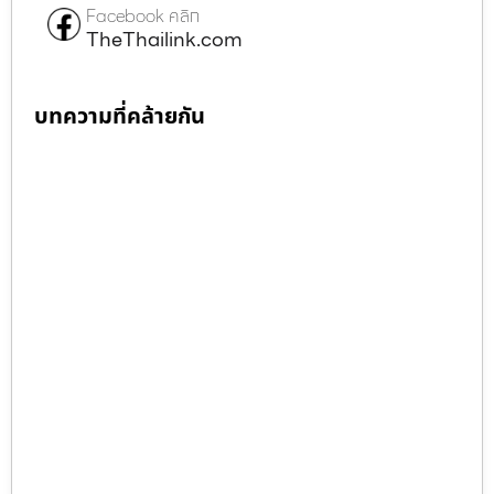
Facebook คลิก
TheThailink.com
บทความที่คล้ายกัน