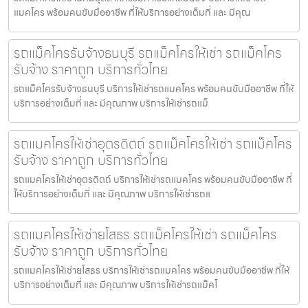
แมคโคร พร้อมคนขับมืออาชีพ ที่ให้บริการอย่างเต็มที่ และ มีคุณ
รถแม็คโครรับจ้างธนบุรี รถแม็คโครให้เช่า รถแม็คโคร
รับจ้าง ราคาถูก บริการทั่วไทย
รถแม็คโครรับจ้างธนบุรี บริการให้เช่ารถแมคโคร พร้อมคนขับมืออาชีพ ที่ให้
บริการอย่างเต็มที่ และ มีคุณภาพ บริการให้เช่ารถแม็
รถแมคโครให้เช่าอุตรดิตถ์ รถแม็คโครให้เช่า รถแม็คโคร
รับจ้าง ราคาถูก บริการทั่วไทย
รถแมคโครให้เช่าอุตรดิตถ์ บริการให้เช่ารถแมคโคร พร้อมคนขับมืออาชีพ ที่
ให้บริการอย่างเต็มที่ และ มีคุณภาพ บริการให้เช่ารถแ
รถแมคโครให้เช่ายโสธร รถแม็คโครให้เช่า รถแม็คโคร
รับจ้าง ราคาถูก บริการทั่วไทย
รถแมคโครให้เช่ายโสธร บริการให้เช่ารถแมคโคร พร้อมคนขับมืออาชีพ ที่ให้
บริการอย่างเต็มที่ และ มีคุณภาพ บริการให้เช่ารถแม็คโ