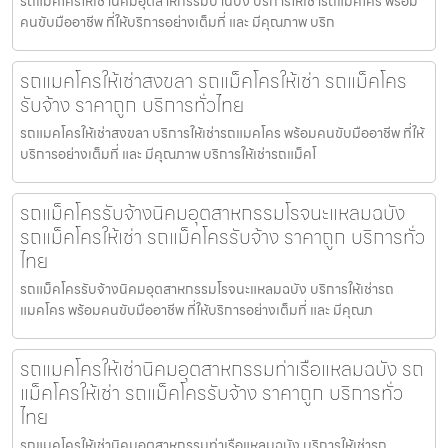
รถแมคโครให้เช่านิคมอุตสาหกรรมบ้านบึง บริการให้เช่ารถแมคโคร พร้อม
คนขับมืออาชีพ ที่ให้บริการอย่างเต็มที่ และ มีคุณภาพ บริก
รถแมคโครให้เช่าสงขลา รถแม็คโครให้เช่า รถแม็คโคร
รับจ้าง ราคาถูก บริการทั่วไทย
รถแมคโครให้เช่าสงขลา บริการให้เช่ารถแมคโคร พร้อมคนขับมืออาชีพ ที่ให้
บริการอย่างเต็มที่ และ มีคุณภาพ บริการให้เช่ารถแม็คโ
รถแม็คโครรับจ้างนิคมอุตสาหกรรมโรจนะแหลมฉบัง
รถแม็คโครให้เช่า รถแม็คโครรับจ้าง ราคาถูก บริการทั่ว
ไทย
รถแม็คโครรับจ้างนิคมอุตสาหกรรมโรจนะแหลมฉบัง บริการให้เช่ารถ
แมคโคร พร้อมคนขับมืออาชีพ ที่ให้บริการอย่างเต็มที่ และ มีคุณภ
รถแมคโครให้เช่านิคมอุตสาหกรรมท่าเรือแหลมฉบัง รถ
แม็คโครให้เช่า รถแม็คโครรับจ้าง ราคาถูก บริการทั่ว
ไทย
รถแมคโครให้เช่านิคมอุตสาหกรรมท่าเรือแหลมฉบัง บริการให้เช่ารถ