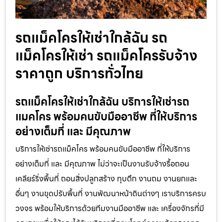
รถแม็คโครให้เช่าใกล้ฉัน รถ
แม็คโครให้เช่า รถแม็คโครรับจ้าง
ราคาถูก บริการทั่วไทย
รถแม็คโครให้เช่าใกล้ฉัน บริการให้เช่ารถ
แมคโคร พร้อมคนขับมืออาชีพ ที่ให้บริการ
อย่างเต็มที่ และ มีคุณภาพ
บริการให้เช่ารถแม็คโคร พร้อมคนขับมืออาชีพ ที่ให้บริการ
อย่างเต็มที่ และ มีคุณภาพ ไม่ว่าจะเป็นงานรับจ้างรื้อถอน
เคลียร์ริ่งพื้นที่ ถอนสิ่งปลูกสร้าง ทุบตึก งานถม งานยกและ
อื่นๆ งานขุดปรับพื้นที่ งานพัฒนาหน้าดินต่างๆ เราบริการครบ
วงจร พร้อมให้บริการด้วยทีมงานมืออาชีพ และ เครื่องจักรที่มี