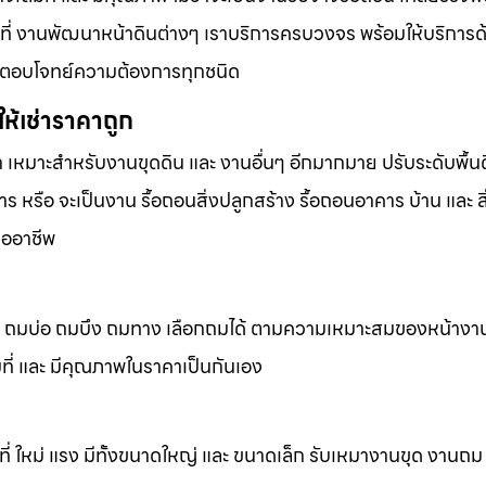
้นที่ งานพัฒนาหน้าดินต่างๆ เราบริการครบวงจร พร้อมให้บริการ
ารที่ตอบโจทย์ความต้องการทุกชนิด
ห้เช่าราคาถูก
ก เหมาะสำหรับงานขุดดิน และ งานอื่นๆ อีกมากมาย ปรับระดับพื้นด
 หรือ จะเป็นงาน รื้อถอนสิ่งปลูกสร้าง รื้อถอนอาคาร บ้าน และ ส
ืออาชีพ
ถมดิน ถมบ่อ ถมบึง ถมทาง เลือกถมได้ ตามความเหมาะสมของหน้างา
็มที่ และ มีคุณภาพในราคาเป็นกันเอง
้นที่ ใหม่ แรง มีทั้งขนาดใหญ่ และ ขนาดเล็ก รับเหมางานขุด งานถ