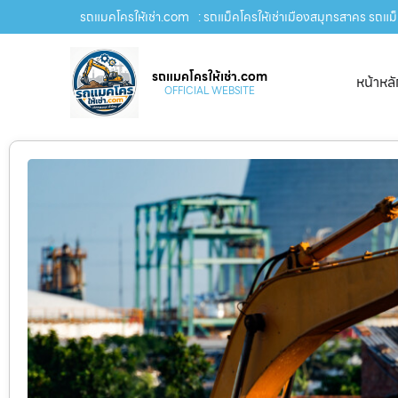
รถแมคโครให้เช่า.com
: รถแม็คโครให้เช่าเมืองสมุทรสาคร รถแม็
รถแมคโครให้เช่า.com
หน้าหล
OFFICIAL WEBSITE