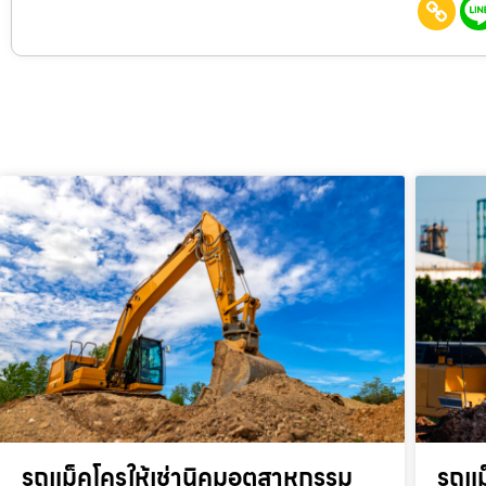
รถแม็คโครให้เช่านิคมอุตสาหกรรม
รถแม