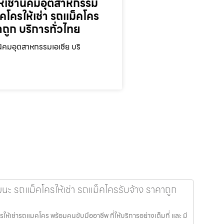
ห้เช่านิคมอุตสาหกรรม
็คโครให้เช่า รถแม็คโคร
าถูก บริการทั่วไทย
นิคมอุตสาหกรรมเอเชีย บริ
ะ รถแม็คโครให้เช่า รถแม็คโครรับจ้าง ราคาถูก
้เช่ารถแมคโคร พร้อมคนขับมืออาชีพ ที่ให้บริการอย่างเต็มที่ และ มี