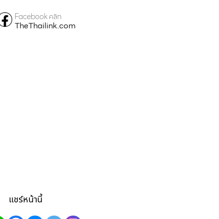
Facebook คลิก
TheThailink.com
แชร์หน้านี้