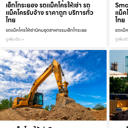
เอ็กโกระยอง รถแม็คโครให้เช่า รถ
Smar
แม็คโครรับจ้าง ราคาถูก บริการทั่ว
แม็ค
ไทย
ไทย
รถแม็คโครให้เช่านิคมอุตสาหกรรมเอ็กโกระยอ
รถแม็ค
ดูเพิ่มเติม »
ดูเพิ่มเต