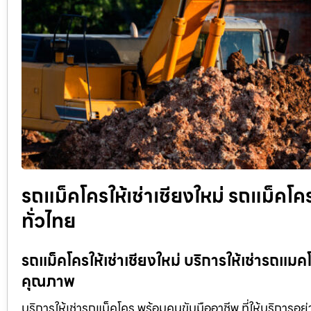
รถแม็คโครให้เช่าเชียงใหม่ รถแม็คโค
ทั่วไทย
รถแม็คโครให้เช่าเชียงใหม่ บริการให้เช่ารถแมคโ
คุณภาพ
บริการให้เช่ารถแม็คโคร พร้อมคนขับมืออาชีพ ที่ให้บริการอย่าง