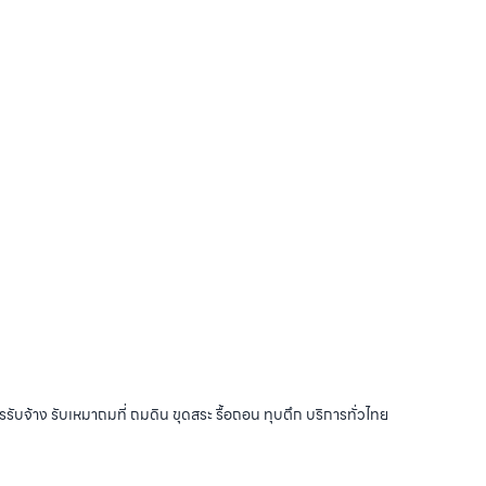
รับจ้าง รับเหมาถมที่ ถมดิน ขุดสระ รื้อถอน ทุบตึก บริการทั่วไทย