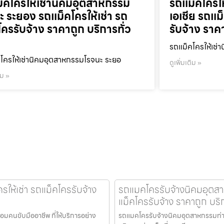
็คโครให้เช่านิคมอุตสาหกรรม
รถแม็คโครใ
ะ ระยอง รถแม็คโครให้เช่า รถ
เอเชีย รถแม
โครรับจ้าง ราคาถูก บริการทั่ว
รับจ้าง ราค
รถแม็คโครให้เช่า
โครให้เช่านิคมอุตสาหกรรมโรจนะ ระยอ
ดูเพิ่มเติม »
ิม »
ให้เช่า รถแม็คโครรับจ้าง
รถแมคโครรับจ้างนิคมอุตสา
แม็คโครรับจ้าง ราคาถูก บริ
อมคนขับมืออาชีพ ที่ให้บริการอย่าง
รถแมคโครรับจ้างนิคมอุตสาหกรรมท่าเร