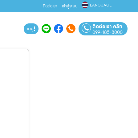
LANGUAGE
ติดต่อเรา
เข้าสู่ระบบ
ติดต่อเรา คลิก
เมนู
099-185-8000