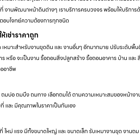
้นที่ งานพัฒนาหน้าดินต่างๆ เราบริการครบวงจร พร้อมให้บริการ
ารที่ตอบโจทย์ความต้องการทุกชนิด
ห้เช่าราคาถูก
ก เหมาะสำหรับงานขุดดิน และ งานอื่นๆ อีกมากมาย ปรับระดับพื้นด
 หรือ จะเป็นงาน รื้อถอนสิ่งปลูกสร้าง รื้อถอนอาคาร บ้าน และ ส
ืออาชีพ
ถมดิน ถมบ่อ ถมบึง ถมทาง เลือกถมได้ ตามความเหมาะสมของหน้างา
็มที่ และ มีคุณภาพในราคาเป็นกันเอง
้นที่ ใหม่ แรง มีทั้งขนาดใหญ่ และ ขนาดเล็ก รับเหมางานขุด งานถ