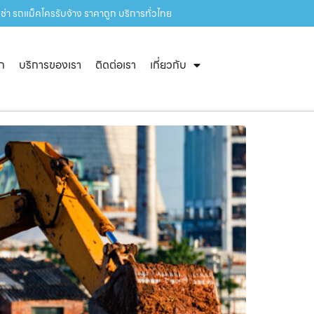
้เช่า รถแม็คโครรับจ้าง ราคาถูก บริการทั่วไทย
ัก
บริการของเรา
ติดต่อเรา
เกี่ยวกับ