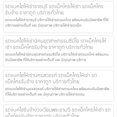
รถแบคโฮให้เช่าราชบุรี รถแม็คโครให้เช่า รถแม็คโคร
รับจ้าง ราคาถูก บริการทั่วไทย
รถแบคโฮให้เช่าราชบุรี บริการให้เช่ารถแมคโคร พร้อมคนขับมืออาชีพ ที่ให้
บริการอย่างเต็มที่ และ มีคุณภาพ บริการให้เช่ารถแม็ค
รถแบคโฮให้เช่านิคมอุตสาหกรรมซีบีไอ รถแม็คโครให้
เช่า รถแม็คโครรับจ้าง ราคาถูก บริการทั่วไทย
รถแบคโฮให้เช่านิคมอุตสาหกรรมซีบีไอ บริการให้เช่ารถแมคโคร พร้อมคน
ขับมืออาชีพ ที่ให้บริการอย่างเต็มที่ และ มีคุณภาพ บริการ
รถแบคโฮให้เช่านครสวรรค์ รถแม็คโครให้เช่า รถ
แม็คโครรับจ้าง ราคาถูก บริการทั่วไทย
รถแบคโฮให้เช่านครสวรรค์ บริการให้เช่ารถแมคโคร พร้อมคนขับมืออาชีพ
ที่ให้บริการอย่างเต็มที่ และ มีคุณภาพ บริการให้เช่ารถแม
รถแบคโฮรับจ้างวงเวียนพระราม5 รถแม็คโครให้เช่า รถ
แม็คโครรับจ้าง ราคาถูก บริการทั่วไทย