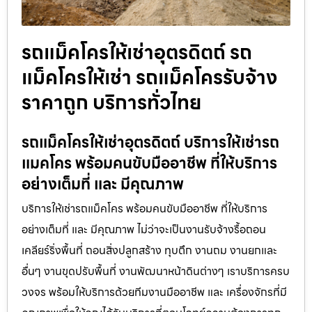
รถแม็คโครให้เช่าอุตรดิตถ์ รถ
แม็คโครให้เช่า รถแม็คโครรับจ้าง
ราคาถูก บริการทั่วไทย
รถแม็คโครให้เช่าอุตรดิตถ์ บริการให้เช่ารถ
แมคโคร พร้อมคนขับมืออาชีพ ที่ให้บริการ
อย่างเต็มที่ และ มีคุณภาพ
บริการให้เช่ารถแม็คโคร พร้อมคนขับมืออาชีพ ที่ให้บริการ
อย่างเต็มที่ และ มีคุณภาพ ไม่ว่าจะเป็นงานรับจ้างรื้อถอน
เคลียร์ริ่งพื้นที่ ถอนสิ่งปลูกสร้าง ทุบตึก งานถม งานยกและ
อื่นๆ งานขุดปรับพื้นที่ งานพัฒนาหน้าดินต่างๆ เราบริการครบ
วงจร พร้อมให้บริการด้วยทีมงานมืออาชีพ และ เครื่องจักรที่มี