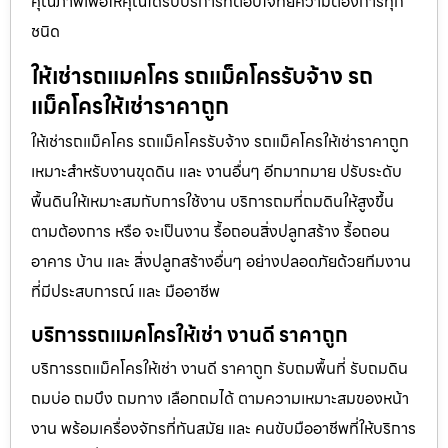
คุณภาพเพื่อให้คุณได้รับบริการที่ตอบโจทย์ความต้องการทุก
ชนิด
ให้เช่ารถแมคโคร รถแม็คโครรับจ้าง รถ
แม็คโครให้เช่าราคาถูก
ให้เช่ารถแม็คโคร รถแม็คโครรับจ้าง รถแม็คโครให้เช่าราคาถูก
เหมาะสำหรับงานขุดดิน และ งานอื่นๆ อีกมากมาย ปรับระดับ
พื้นดินให้เหมาะสมกับการใช้งาน บริการถมที่ถมดินให้สูงขึ้น
ตามต้องการ หรือ จะเป็นงาน รื้อถอนสิ่งปลูกสร้าง รื้อถอน
อาคาร บ้าน และ สิ่งปลูกสร้างอื่นๆ อย่างปลอดภัยด้วยทีมงาน
ที่มีประสบการณ์ และ มืออาชีพ
บริการรถแมคโครให้เช่า งานดี ราคาถูก
บริการรถแม็คโครให้เช่า งานดี ราคาถูก รับถมพื้นที่ รับถมดิน
ถมบ่อ ถมบึง ถมทาง เลือกถมได้ ตามความเหมาะสมของหน้า
งาน พร้อมเครื่องจักรที่ทันสมัย และ คนขับมืออาชีพที่ให้บริการ