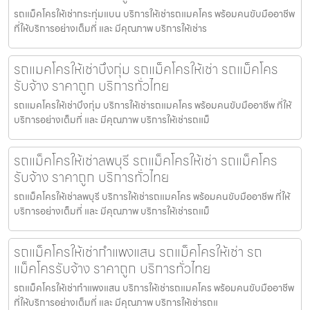
รถแม็คโครให้เช่ากระทุ่มแบน บริการให้เช่ารถแมคโคร พร้อมคนขับมืออาชีพ
ที่ให้บริการอย่างเต็มที่ และ มีคุณภาพ บริการให้เช่าร
รถแมคโครให้เช่าบึงกุ่ม รถแม็คโครให้เช่า รถแม็คโคร
รับจ้าง ราคาถูก บริการทั่วไทย
รถแมคโครให้เช่าบึงกุ่ม บริการให้เช่ารถแมคโคร พร้อมคนขับมืออาชีพ ที่ให้
บริการอย่างเต็มที่ และ มีคุณภาพ บริการให้เช่ารถแม็
รถแม็คโครให้เช่าลพบุรี รถแม็คโครให้เช่า รถแม็คโคร
รับจ้าง ราคาถูก บริการทั่วไทย
รถแม็คโครให้เช่าลพบุรี บริการให้เช่ารถแมคโคร พร้อมคนขับมืออาชีพ ที่ให้
บริการอย่างเต็มที่ และ มีคุณภาพ บริการให้เช่ารถแม็
รถแม็คโครให้เช่ากำแพงแสน รถแม็คโครให้เช่า รถ
แม็คโครรับจ้าง ราคาถูก บริการทั่วไทย
รถแม็คโครให้เช่ากำแพงแสน บริการให้เช่ารถแมคโคร พร้อมคนขับมืออาชีพ
ที่ให้บริการอย่างเต็มที่ และ มีคุณภาพ บริการให้เช่ารถแ