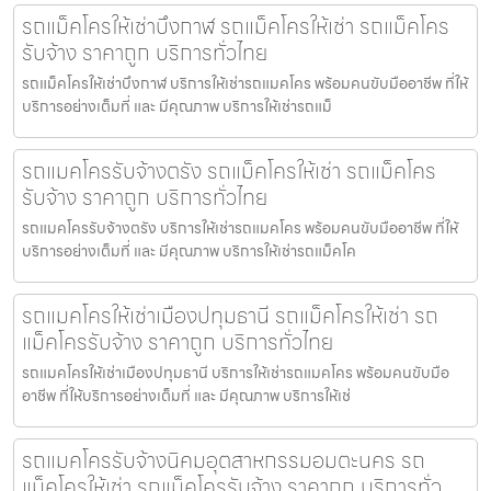
รถแม็คโครให้เช่าบึงกาฬ รถแม็คโครให้เช่า รถแม็คโคร
รับจ้าง ราคาถูก บริการทั่วไทย
รถแม็คโครให้เช่าบึงกาฬ บริการให้เช่ารถแมคโคร พร้อมคนขับมืออาชีพ ที่ให้
บริการอย่างเต็มที่ และ มีคุณภาพ บริการให้เช่ารถแม็
รถแมคโครรับจ้างตรัง รถแม็คโครให้เช่า รถแม็คโคร
รับจ้าง ราคาถูก บริการทั่วไทย
รถแมคโครรับจ้างตรัง บริการให้เช่ารถแมคโคร พร้อมคนขับมืออาชีพ ที่ให้
บริการอย่างเต็มที่ และ มีคุณภาพ บริการให้เช่ารถแม็คโค
รถแมคโครให้เช่าเมืองปทุมธานี รถแม็คโครให้เช่า รถ
แม็คโครรับจ้าง ราคาถูก บริการทั่วไทย
รถแมคโครให้เช่าเมืองปทุมธานี บริการให้เช่ารถแมคโคร พร้อมคนขับมือ
อาชีพ ที่ให้บริการอย่างเต็มที่ และ มีคุณภาพ บริการให้เช่
รถแมคโครรับจ้างนิคมอุตสาหกรรมอมตะนคร รถ
แม็คโครให้เช่า รถแม็คโครรับจ้าง ราคาถูก บริการทั่ว