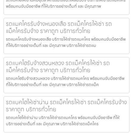
รถแบคโฮให้เช่านิคมอุตสาหกรรมโรจนะแหลมฉบัง บริการให้เช่ารถแมคโคร
พร้อมคนขับมืออาชีพ ที่ให้บริการอย่างเต็มที่ และ มีคุณภาพ
รถแมคโครรับจ้างหนองเสือ รถแม็คโครให้เช่า รถ
แม็คโครรับจ้าง ราคาถูก บริการทั่วไทย
รถแมคโครรับจ้างหนองเสือ บริการให้เช่ารถแมคโคร พร้อมคนขับมืออาชีพ
ที่ให้บริการอย่างเต็มที่ และ มีคุณภาพ บริการให้เช่ารถแม
รถแบคโฮรับจ้างสวนหลวง รถแม็คโครให้เช่า รถ
แม็คโครรับจ้าง ราคาถูก บริการทั่วไทย
รถแบคโฮรับจ้างสวนหลวง บริการให้เช่ารถแมคโคร พร้อมคนขับมืออาชีพ
ที่ให้บริการอย่างเต็มที่ และ มีคุณภาพ บริการให้เช่ารถแม็ค
รถแบคโฮให้เช่าน่าน รถแม็คโครให้เช่า รถแม็คโครรับจ้าง
ราคาถูก บริการทั่วไทย
รถแบคโฮให้เช่าน่าน บริการให้เช่ารถแมคโคร พร้อมคนขับมืออาชีพ ที่ให้
บริการอย่างเต็มที่ และ มีคุณภาพ บริการให้เช่ารถแม็คโคร