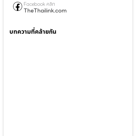
Facebook คลิก
TheThailink.com
บทความที่คล้ายกัน