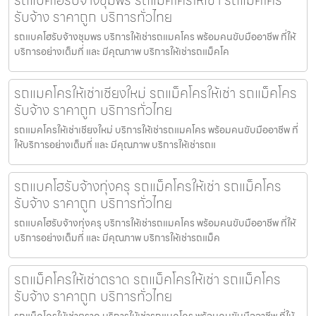
รถแบคโฮรับจ้างชุมพร รถแม็คโครให้เช่า รถแม็คโคร
รับจ้าง ราคาถูก บริการทั่วไทย
รถแบคโฮรับจ้างชุมพร บริการให้เช่ารถแมคโคร พร้อมคนขับมืออาชีพ ที่ให้
บริการอย่างเต็มที่ และ มีคุณภาพ บริการให้เช่ารถแม็คโค
รถแมคโครให้เช่าเชียงใหม่ รถแม็คโครให้เช่า รถแม็คโคร
รับจ้าง ราคาถูก บริการทั่วไทย
รถแมคโครให้เช่าเชียงใหม่ บริการให้เช่ารถแมคโคร พร้อมคนขับมืออาชีพ ที่
ให้บริการอย่างเต็มที่ และ มีคุณภาพ บริการให้เช่ารถแ
รถแบคโฮรับจ้างทุ่งครุ รถแม็คโครให้เช่า รถแม็คโคร
รับจ้าง ราคาถูก บริการทั่วไทย
รถแบคโฮรับจ้างทุ่งครุ บริการให้เช่ารถแมคโคร พร้อมคนขับมืออาชีพ ที่ให้
บริการอย่างเต็มที่ และ มีคุณภาพ บริการให้เช่ารถแม็ค
รถแม็คโครให้เช่าตราด รถแม็คโครให้เช่า รถแม็คโคร
รับจ้าง ราคาถูก บริการทั่วไทย