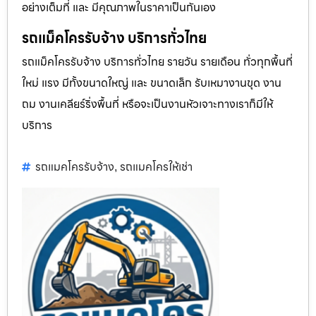
อย่างเต็มที่ และ มีคุณภาพในราคาเป็นกันเอง
รถแม็คโครรับจ้าง บริการทั่วไทย
รถแม็คโครรับจ้าง บริการทั่วไทย รายวัน รายเดือน ทั่วทุกพื้นที่
ใหม่ แรง มีทั้งขนาดใหญ่ และ ขนาดเล็ก รับเหมางานขุด งาน
ถม งานเคลียร์ริ่งพื้นที่ หรือจะเป็นงานหัวเจาะทางเราก็มีให้
บริการ
รถแมคโครรับจ้าง
รถแมคโครให้เช่า
,