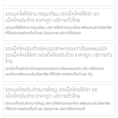
รถแบคโฮให้เช่าบางขุนเทียน รถแม็คโครให้เช่า รถ
แม็คโครรับจ้าง ราคาถูก บริการทั่วไทย
รถแบคโฮให้เช่าบางขุนเทียน บริการให้เช่ารถแมคโคร พร้อมคนขับมืออาชีพ
ที่ให้บริการอย่างเต็มที่ และ มีคุณภาพ บริการให้เช่ารถ
รถแม็คโครรับจ้างนิคมอุตสาหกรรมท่าเรือแหลมฉบัง
รถแม็คโครให้เช่า รถแม็คโครรับจ้าง ราคาถูก บริการทั่ว
ไทย
รถแม็คโครรับจ้างนิคมอุตสาหกรรมท่าเรือแหลมฉบัง บริการให้เช่ารถ
แมคโคร พร้อมคนขับมืออาชีพ ที่ให้บริการอย่างเต็มที่ และ มีคุ
รถแมคโครรับจ้างบางใหญ่ รถแม็คโครให้เช่า รถ
แม็คโครรับจ้าง ราคาถูก บริการทั่วไทย
รถแมคโครรับจ้างบางใหญ่ บริการให้เช่ารถแมคโคร พร้อมคนขับมืออาชีพ
ที่ให้บริการอย่างเต็มที่ และ มีคุณภาพ บริการให้เช่ารถแม็