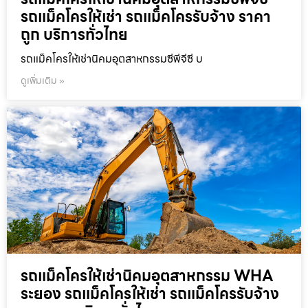
รถแม็คโครให้เช่า รถแม็คโครรับจ้าง ราคา
ถูก บริการทั่วไทย
รถแม็คโครให้เช่านิคมอุตสาหกรรมซีพีจีซี บ
ดูเพิ่มเติม »
รถแม็คโครให้เช่านิคมอุตสาหกรรม WHA
ระยอง รถแม็คโครให้เช่า รถแม็คโครรับจ้าง