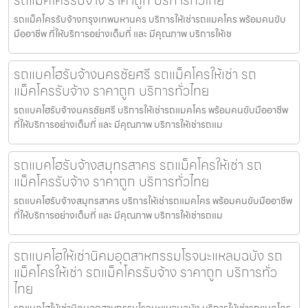
รถแม็คโครรับจ้าง ราคาถูก บริการทั่วไทย
รถแม็คโครรับจ้างกรุงเทพมหานคร บริการให้เช่ารถแมคโคร พร้อมคนขับ
มืออาชีพ ที่ให้บริการอย่างเต็มที่ และ มีคุณภาพ บริการให้เช
รถแบคโฮรับจ้างนครชัยศรี รถแม็คโครให้เช่า รถ
แม็คโครรับจ้าง ราคาถูก บริการทั่วไทย
รถแบคโฮรับจ้างนครชัยศรี บริการให้เช่ารถแมคโคร พร้อมคนขับมืออาชีพ
ที่ให้บริการอย่างเต็มที่ และ มีคุณภาพ บริการให้เช่ารถแม
รถแบคโฮรับจ้างสมุทรสาคร รถแม็คโครให้เช่า รถ
แม็คโครรับจ้าง ราคาถูก บริการทั่วไทย
รถแบคโฮรับจ้างสมุทรสาคร บริการให้เช่ารถแมคโคร พร้อมคนขับมืออาชีพ
ที่ให้บริการอย่างเต็มที่ และ มีคุณภาพ บริการให้เช่ารถแม
รถแบคโฮให้เช่านิคมอุตสาหกรรมโรจนะแหลมฉบัง รถ
แม็คโครให้เช่า รถแม็คโครรับจ้าง ราคาถูก บริการทั่ว
ไทย