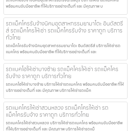
รถแบคโฮรับจ้างนิคมอุตสาหกรรมโรจนะชลบุรี บริการให้เช่ารถแมคโคร
พร้อมคนขับมืออาชีพ ที่ให้บริการอย่างเต็มที่ และ มีคุณภาพ บ
รถแม็คโครรับจ้างนิคมอุตสาหกรรมยามาโตะ อินดัสตรี
ส์ รถแม็คโครให้เช่า รถแม็คโครรับจ้าง ราคาถูก บริการ
ทั่วไทย
รถแม็คโครรับจ้างนิคมอุตสาหกรรมยามาโตะ อินดัสตรีส์ บริการให้เช่ารถ
แมคโคร พร้อมคนขับมืออาชีพ ที่ให้บริการอย่างเต็มที่ และ
รถแบคโฮให้เช่าบางซ้าย รถแม็คโครให้เช่า รถแม็คโคร
รับจ้าง ราคาถูก บริการทั่วไทย
รถแบคโฮให้เช่าบางซ้าย บริการให้เช่ารถแมคโคร พร้อมคนขับมืออาชีพ ที่ให้
บริการอย่างเต็มที่ และ มีคุณภาพ บริการให้เช่ารถแม็ค
รถแมคโครให้เช่าสวนหลวง รถแม็คโครให้เช่า รถ
แม็คโครรับจ้าง ราคาถูก บริการทั่วไทย
รถแมคโครให้เช่าสวนหลวง บริการให้เช่ารถแมคโคร พร้อมคนขับมืออาชีพ
ที่ให้บริการอย่างเต็มที่ และ มีคุณภาพ บริการให้เช่ารถแม็