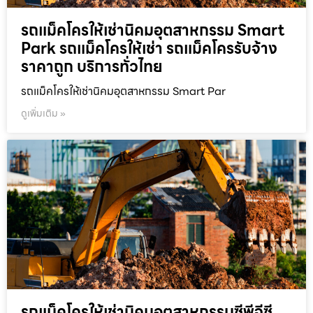
รถแม็คโครให้เช่านิคมอุตสาหกรรม Smart
Park รถแม็คโครให้เช่า รถแม็คโครรับจ้าง
ราคาถูก บริการทั่วไทย
รถแม็คโครให้เช่านิคมอุตสาหกรรม Smart Par
ดูเพิ่มเติม »
รถแม็คโครให้เช่านิคมอุตสาหกรรมซีพีจีซี