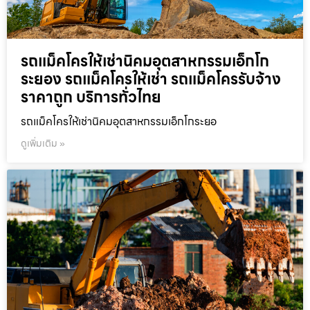
รถแม็คโครให้เช่านิคมอุตสาหกรรมเอ็กโก
ระยอง รถแม็คโครให้เช่า รถแม็คโครรับจ้าง
ราคาถูก บริการทั่วไทย
รถแม็คโครให้เช่านิคมอุตสาหกรรมเอ็กโกระยอ
ดูเพิ่มเติม »