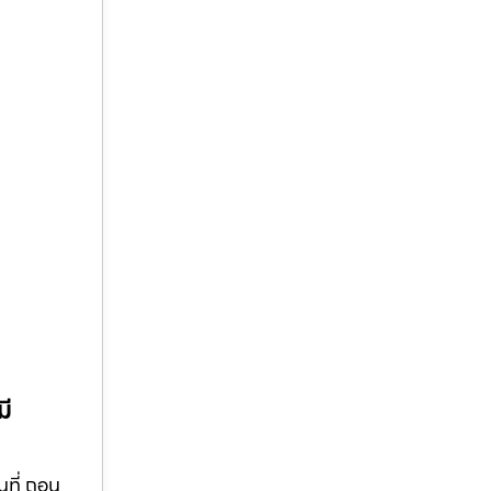
มี
นที่ ถอน