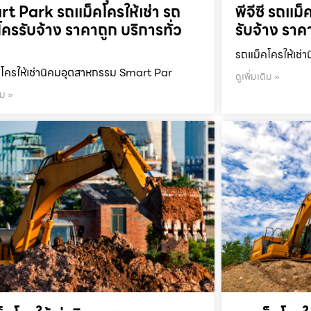
t Park รถแม็คโครให้เช่า รถ
พีจีซี รถแม็
โครรับจ้าง ราคาถูก บริการทั่ว
รับจ้าง ราค
รถแม็คโครให้เช่า
โครให้เช่านิคมอุตสาหกรรม Smart Par
ดูเพิ่มเติม »
ิม »