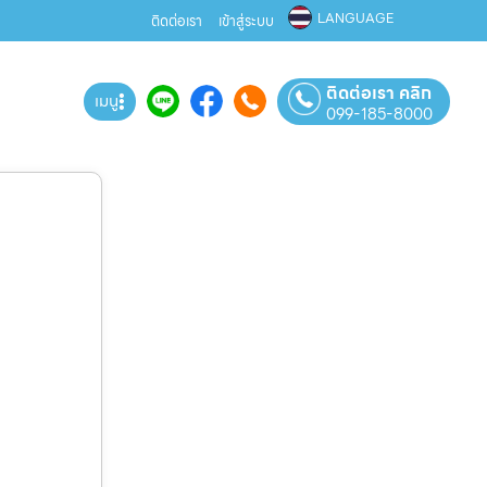
LANGUAGE
ติดต่อเรา
เข้าสู่ระบบ
ติดต่อเรา คลิก
เมนู
099-185-8000