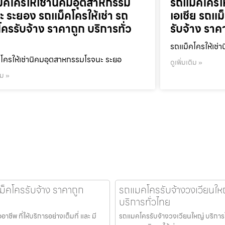
็คโครให้เช่านิคมอุตสาหกรรม
รถแม็คโครใ
ะ ระยอง รถแม็คโครให้เช่า รถ
เอเชีย รถแม
โครรับจ้าง ราคาถูก บริการทั่ว
รับจ้าง ราค
รถแม็คโครให้เช่า
โครให้เช่านิคมอุตสาหกรรมโรจนะ ระยอ
ดูเพิ่มเติม »
ิม »
ม็คโครรับจ้าง ราคาถูก
รถแมคโครรับจ้างวงเวียนใหญ
บริการทั่วไทย
พ ที่ให้บริการอย่างเต็มที่ และ มี
รถแมคโครรับจ้างวงเวียนใหญ่ บริการให้