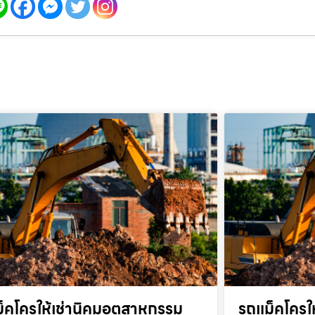
็คโครให้เช่านิคมอุตสาหกรรม
รถแม็คโครให