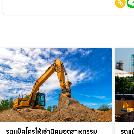
รถแม็คโครให้เช่านิคมอุตสาหกรรม
รถแม