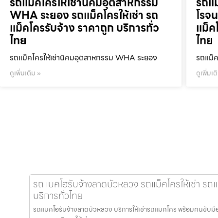
รถแม็คโครให้เช่านิคมอุตสาหกรรม
รถแม
WHA ระยอง รถแม็คโครให้เช่า รถ
โรจน
แม็คโครรับจ้าง ราคาถูก บริการทั่ว
แม็ค
ไทย
ไทย
รถแม็คโครให้เช่านิคมอุตสาหกรรม WHA ระยอง
รถแม็ค
ดูเพิ่มเติม »
ดูเพิ่มเต
รถแบคโฮรับจ้างลาดบัวหลวง รถแม็คโครให้เช่า รถแ
บริการทั่วไทย
รถแบคโฮรับจ้างลาดบัวหลวง บริการให้เช่ารถแมคโคร พร้อมคนขับมืออาชี