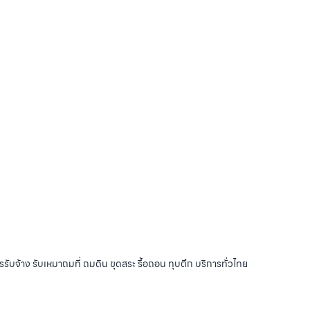
รับจ้าง รับเหมาถมที่ ถมดิน ขุดสระ รื้อถอน ทุบตึก บริการทั่วไทย