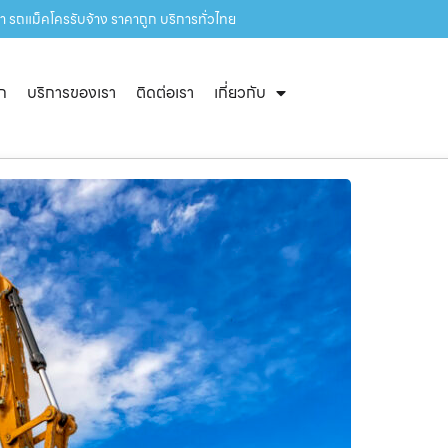
ช่า รถแม็คโครรับจ้าง ราคาถูก บริการทั่วไทย
ัก
บริการของเรา
ติดต่อเรา
เกี่ยวกับ