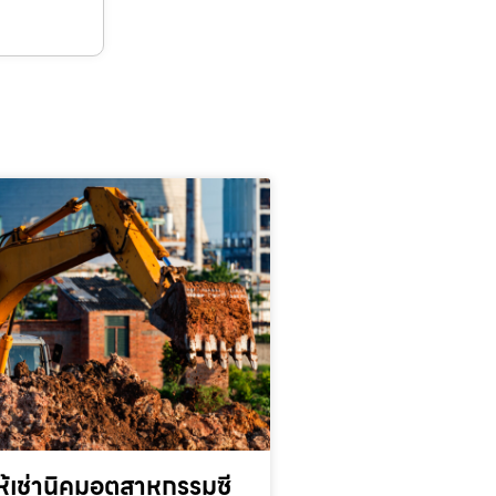
้เช่านิคมอุตสาหกรรมซี