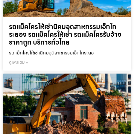
รถแม็คโครให้เช่านิคมอุตสาหกรรมเอ็กโก
ระยอง รถแม็คโครให้เช่า รถแม็คโครรับจ้าง
ราคาถูก บริการทั่วไทย
รถแม็คโครให้เช่านิคมอุตสาหกรรมเอ็กโกระยอ
ดูเพิ่มเติม »