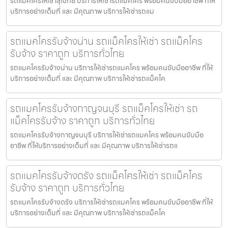
รถแม็คโครให้เช่าสุโขทัย บริการให้เช่ารถแมคโคร พร้อมคนขับมืออาชีพ ที่ให้
บริการอย่างเต็มที่ และ มีคุณภาพ บริการให้เช่ารถแม
รถแมคโครรับจ้างน่าน รถแม็คโครให้เช่า รถแม็คโคร
รับจ้าง ราคาถูก บริการทั่วไทย
รถแมคโครรับจ้างน่าน บริการให้เช่ารถแมคโคร พร้อมคนขับมืออาชีพ ที่ให้
บริการอย่างเต็มที่ และ มีคุณภาพ บริการให้เช่ารถแม็คโค
รถแมคโครรับจ้างกาญจนบุรี รถแม็คโครให้เช่า รถ
แม็คโครรับจ้าง ราคาถูก บริการทั่วไทย
รถแมคโครรับจ้างกาญจนบุรี บริการให้เช่ารถแมคโคร พร้อมคนขับมือ
อาชีพ ที่ให้บริการอย่างเต็มที่ และ มีคุณภาพ บริการให้เช่ารถแ
รถแมคโครรับจ้างตรัง รถแม็คโครให้เช่า รถแม็คโคร
รับจ้าง ราคาถูก บริการทั่วไทย
รถแมคโครรับจ้างตรัง บริการให้เช่ารถแมคโคร พร้อมคนขับมืออาชีพ ที่ให้
บริการอย่างเต็มที่ และ มีคุณภาพ บริการให้เช่ารถแม็คโค