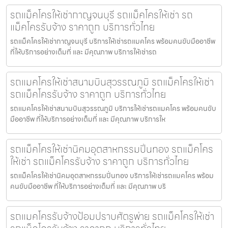
รถแม็คโครให้เช่ากาญจนบุรี รถแม็คโครให้เช่า รถ
แม็คโครรับจ้าง ราคาถูก บริการทั่วไทย
รถแม็คโครให้เช่ากาญจนบุรี บริการให้เช่ารถแมคโคร พร้อมคนขับมืออาชีพ
ที่ให้บริการอย่างเต็มที่ และ มีคุณภาพ บริการให้เช่ารถ
รถแมคโครให้เช่าสนามบินสุวรรณภูมิ รถแม็คโครให้เช่า
รถแม็คโครรับจ้าง ราคาถูก บริการทั่วไทย
รถแมคโครให้เช่าสนามบินสุวรรณภูมิ บริการให้เช่ารถแมคโคร พร้อมคนขับ
มืออาชีพ ที่ให้บริการอย่างเต็มที่ และ มีคุณภาพ บริการให
รถแม็คโครให้เช่านิคมอุตสาหกรรมปิ่นทอง รถแม็คโคร
ให้เช่า รถแม็คโครรับจ้าง ราคาถูก บริการทั่วไทย
รถแม็คโครให้เช่านิคมอุตสาหกรรมปิ่นทอง บริการให้เช่ารถแมคโคร พร้อม
คนขับมืออาชีพ ที่ให้บริการอย่างเต็มที่ และ มีคุณภาพ บริ
รถแมคโครรับจ้างป้อมปราบศัตรูพ่าย รถแม็คโครให้เช่า