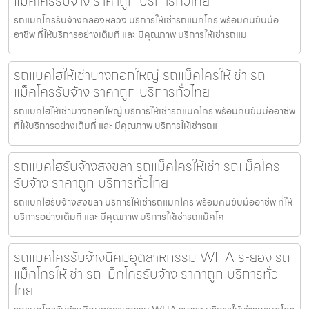
แม็คโครรับจ้าง ราคาถูก บริการทั่วไทย
รถแมคโครรับจ้างคลองหลวง บริการให้เช่ารถแมคโคร พร้อมคนขับมือ
อาชีพ ที่ให้บริการอย่างเต็มที่ และ มีคุณภาพ บริการให้เช่ารถแม
รถแบคโฮให้เช่าบางกอกใหญ่ รถแม็คโครให้เช่า รถ
แม็คโครรับจ้าง ราคาถูก บริการทั่วไทย
รถแบคโฮให้เช่าบางกอกใหญ่ บริการให้เช่ารถแมคโคร พร้อมคนขับมืออาชีพ
ที่ให้บริการอย่างเต็มที่ และ มีคุณภาพ บริการให้เช่ารถแ
รถแบคโฮรับจ้างสงขลา รถแม็คโครให้เช่า รถแม็คโคร
รับจ้าง ราคาถูก บริการทั่วไทย
รถแบคโฮรับจ้างสงขลา บริการให้เช่ารถแมคโคร พร้อมคนขับมืออาชีพ ที่ให้
บริการอย่างเต็มที่ และ มีคุณภาพ บริการให้เช่ารถแม็คโค
รถแมคโครรับจ้างนิคมอุตสาหกรรม WHA ระยอง รถ
แม็คโครให้เช่า รถแม็คโครรับจ้าง ราคาถูก บริการทั่ว
ไทย