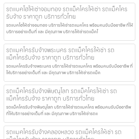
รถแบคโฮให้เช่าจอมทอง รถแม็คโครให้เช่า รถแม็คโคร
รับจ้าง ราคาถูก บริการทั่วไทย
รถแบคโฮให้เช่าจอมทอง บริการให้เช่ารถแมคโคร พร้อมคนขับมืออาชีพ ที่ให้
บริการอย่างเต็มที่ และ มีคุณภาพ บริการให้เช่ารถแม็คโ
รถแมคโครรับจ้างพระนคร รถแม็คโครให้เช่า รถ
แม็คโครรับจ้าง ราคาถูก บริการทั่วไทย
รถแมคโครรับจ้างพระนคร บริการให้เช่ารถแมคโคร พร้อมคนขับมืออาชีพ ที่
ให้บริการอย่างเต็มที่ และ มีคุณภาพ บริการให้เช่ารถแม็ค
รถแม็คโครรับจ้างพิษณุโลก รถแม็คโครให้เช่า รถ
แม็คโครรับจ้าง ราคาถูก บริการทั่วไทย
รถแม็คโครรับจ้างพิษณุโลก บริการให้เช่ารถแมคโคร พร้อมคนขับมืออาชีพ
ที่ให้บริการอย่างเต็มที่ และ มีคุณภาพ บริการให้เช่ารถแ
รถแมคโครรับจ้างคลองหลวง รถแม็คโครให้เช่า รถ