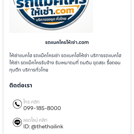
รถแมคโครให้เช่า.com
ให้เช่าแบคโฮ รถแม็คโครเช่า รถแบคโฮให้เช่า บริการรถแบคโฮ
ให้เช่า รถแม็คโครรับจ้าง รับเหมาถมที่ ถมดิน ขุดสระ รื้อถอน
ทุบตึก บริการทั่วไทย
ติดต่อเรา
โทร คลิก
099-185-8000
แอดไลน์ คลิก
ID: @thethailink