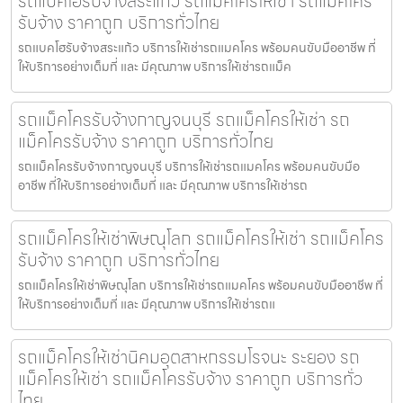
รถแบคโฮรับจ้างสระแก้ว รถแม็คโครให้เช่า รถแม็คโคร
รับจ้าง ราคาถูก บริการทั่วไทย
รถแบคโฮรับจ้างสระแก้ว บริการให้เช่ารถแมคโคร พร้อมคนขับมืออาชีพ ที่
ให้บริการอย่างเต็มที่ และ มีคุณภาพ บริการให้เช่ารถแม็ค
รถแม็คโครรับจ้างกาญจนบุรี รถแม็คโครให้เช่า รถ
แม็คโครรับจ้าง ราคาถูก บริการทั่วไทย
รถแม็คโครรับจ้างกาญจนบุรี บริการให้เช่ารถแมคโคร พร้อมคนขับมือ
อาชีพ ที่ให้บริการอย่างเต็มที่ และ มีคุณภาพ บริการให้เช่ารถ
รถแม็คโครให้เช่าพิษณุโลก รถแม็คโครให้เช่า รถแม็คโคร
รับจ้าง ราคาถูก บริการทั่วไทย
รถแม็คโครให้เช่าพิษณุโลก บริการให้เช่ารถแมคโคร พร้อมคนขับมืออาชีพ ที่
ให้บริการอย่างเต็มที่ และ มีคุณภาพ บริการให้เช่ารถแ
รถแม็คโครให้เช่านิคมอุตสาหกรรมโรจนะ ระยอง รถ
แม็คโครให้เช่า รถแม็คโครรับจ้าง ราคาถูก บริการทั่ว
ไทย