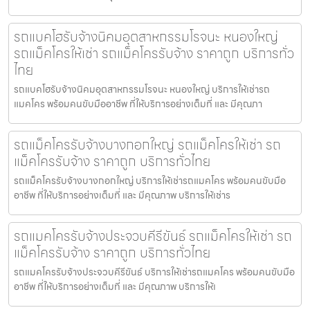
รถแบคโฮรับจ้างนิคมอุตสาหกรรมโรจนะ หนองใหญ่
รถแม็คโครให้เช่า รถแม็คโครรับจ้าง ราคาถูก บริการทั่ว
ไทย
รถแบคโฮรับจ้างนิคมอุตสาหกรรมโรจนะ หนองใหญ่ บริการให้เช่ารถ
แมคโคร พร้อมคนขับมืออาชีพ ที่ให้บริการอย่างเต็มที่ และ มีคุณภา
รถแม็คโครรับจ้างบางกอกใหญ่ รถแม็คโครให้เช่า รถ
แม็คโครรับจ้าง ราคาถูก บริการทั่วไทย
รถแม็คโครรับจ้างบางกอกใหญ่ บริการให้เช่ารถแมคโคร พร้อมคนขับมือ
อาชีพ ที่ให้บริการอย่างเต็มที่ และ มีคุณภาพ บริการให้เช่าร
รถแมคโครรับจ้างประจวบคีรีขันธ์ รถแม็คโครให้เช่า รถ
แม็คโครรับจ้าง ราคาถูก บริการทั่วไทย
รถแมคโครรับจ้างประจวบคีรีขันธ์ บริการให้เช่ารถแมคโคร พร้อมคนขับมือ
อาชีพ ที่ให้บริการอย่างเต็มที่ และ มีคุณภาพ บริการให้เ