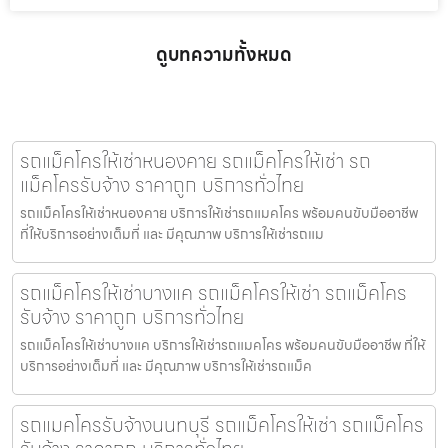
ดูบทความทั้งหมด
รถแม็คโครให้เช่าหนองคาย รถแม็คโครให้เช่า รถ
แม็คโครรับจ้าง ราคาถูก บริการทั่วไทย
รถแม็คโครให้เช่าหนองคาย บริการให้เช่ารถแมคโคร พร้อมคนขับมืออาชีพ
ที่ให้บริการอย่างเต็มที่ และ มีคุณภาพ บริการให้เช่ารถแม
รถแม็คโครให้เช่าบางแค รถแม็คโครให้เช่า รถแม็คโคร
รับจ้าง ราคาถูก บริการทั่วไทย
รถแม็คโครให้เช่าบางแค บริการให้เช่ารถแมคโคร พร้อมคนขับมืออาชีพ ที่ให้
บริการอย่างเต็มที่ และ มีคุณภาพ บริการให้เช่ารถแม็ค
รถแมคโครรับจ้างนนทบุรี รถแม็คโครให้เช่า รถแม็คโคร