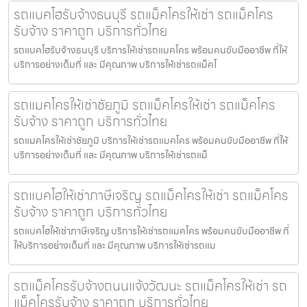
รถแบคโฮรับจ้างธนบุรี รถแม็คโครให้เช่า รถแม็คโคร
รับจ้าง ราคาถูก บริการทั่วไทย
รถแบคโฮรับจ้างธนบุรี บริการให้เช่ารถแมคโคร พร้อมคนขับมืออาชีพ ที่ให้
บริการอย่างเต็มที่ และ มีคุณภาพ บริการให้เช่ารถแม็คโ
รถแมคโครให้เช่าชัยภูมิ รถแม็คโครให้เช่า รถแม็คโคร
รับจ้าง ราคาถูก บริการทั่วไทย
รถแมคโครให้เช่าชัยภูมิ บริการให้เช่ารถแมคโคร พร้อมคนขับมืออาชีพ ที่ให้
บริการอย่างเต็มที่ และ มีคุณภาพ บริการให้เช่ารถแม็
รถแบคโฮให้เช่าภาษีเจริญ รถแม็คโครให้เช่า รถแม็คโคร
รับจ้าง ราคาถูก บริการทั่วไทย
รถแบคโฮให้เช่าภาษีเจริญ บริการให้เช่ารถแมคโคร พร้อมคนขับมืออาชีพ ที่
ให้บริการอย่างเต็มที่ และ มีคุณภาพ บริการให้เช่ารถแม
รถแม็คโครรับจ้างถนนแจ้งวัฒนะ รถแม็คโครให้เช่า รถ
แม็คโครรับจ้าง ราคาถูก บริการทั่วไทย