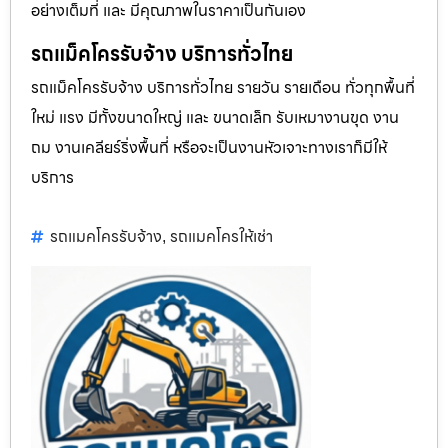
อย่างเต็มที่ และ มีคุณภาพในราคาเป็นกันเอง
รถแม็คโครรับจ้าง บริการทั่วไทย
รถแม็คโครรับจ้าง บริการทั่วไทย รายวัน รายเดือน ทั่วทุกพื้นที่
ใหม่ แรง มีทั้งขนาดใหญ่ และ ขนาดเล็ก รับเหมางานขุด งาน
ถม งานเคลียร์ริ่งพื้นที่ หรือจะเป็นงานหัวเจาะทางเราก็มีให้
บริการ
รถแมคโครรับจ้าง
รถแมคโครให้เช่า
,