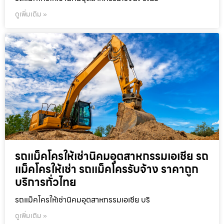
ดูเพิ่มเติม »
รถแม็คโครให้เช่านิคมอุตสาหกรรมเอเชีย รถ
แม็คโครให้เช่า รถแม็คโครรับจ้าง ราคาถูก
บริการทั่วไทย
รถแม็คโครให้เช่านิคมอุตสาหกรรมเอเชีย บริ
ดูเพิ่มเติม »