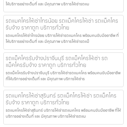
ให้บริการอย่างเต็มที่ และ มีคุณภาพ บริการให้เช่ารถแม
รถแมคโครให้เช่าไทรน้อย รถแม็คโครให้เช่า รถแม็คโคร
รับจ้าง ราคาถูก บริการทั่วไทย
รถแมคโครให้เช่าไทรน้อย บริการให้เช่ารถแมคโคร พร้อมคนขับมืออาชีพ ที่
ให้บริการอย่างเต็มที่ และ มีคุณภาพ บริการให้เช่ารถแม็
รถแม็คโครรับจ้างปราจีนบุรี รถแม็คโครให้เช่า รถ
แม็คโครรับจ้าง ราคาถูก บริการทั่วไทย
รถแม็คโครรับจ้างปราจีนบุรี บริการให้เช่ารถแมคโคร พร้อมคนขับมืออาชีพ
ที่ให้บริการอย่างเต็มที่ และ มีคุณภาพ บริการให้เช่าร
รถแมคโครให้เช่าสุรินทร์ รถแม็คโครให้เช่า รถแม็คโคร
รับจ้าง ราคาถูก บริการทั่วไทย
รถแมคโครให้เช่าสุรินทร์ บริการให้เช่ารถแมคโคร พร้อมคนขับมืออาชีพ ที่ให้
บริการอย่างเต็มที่ และ มีคุณภาพ บริการให้เช่ารถแม