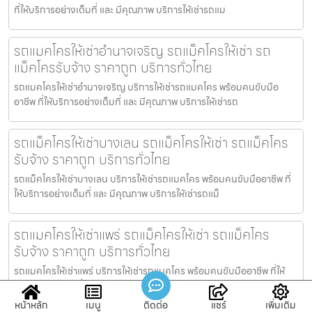
ที่ให้บริการอย่างเต็มที่ และ มีคุณภาพ บริการให้เช่ารถแม
รถแมคโครให้เช่าอำนาจเจริญ รถแม็คโครให้เช่า รถ
แม็คโครรับจ้าง ราคาถูก บริการทั่วไทย
รถแมคโครให้เช่าอำนาจเจริญ บริการให้เช่ารถแมคโคร พร้อมคนขับมือ
อาชีพ ที่ให้บริการอย่างเต็มที่ และ มีคุณภาพ บริการให้เช่ารถ
รถแม็คโครให้เช่าบางเลน รถแม็คโครให้เช่า รถแม็คโคร
รับจ้าง ราคาถูก บริการทั่วไทย
รถแม็คโครให้เช่าบางเลน บริการให้เช่ารถแมคโคร พร้อมคนขับมืออาชีพ ที่
ให้บริการอย่างเต็มที่ และ มีคุณภาพ บริการให้เช่ารถแม็
รถแมคโครให้เช่าแพร่ รถแม็คโครให้เช่า รถแม็คโคร
รับจ้าง ราคาถูก บริการทั่วไทย
รถแมคโครให้เช่าแพร่ บริการให้เช่ารถแมคโคร พร้อมคนขับมืออาชีพ ที่ให้
บริการอย่างเต็มที่ และ มีคุณภาพ บริการให้เช่ารถแม็คโค
หน้าหลัก
เมนู
ติดต่อ
แชร์
เพิ่มเติม