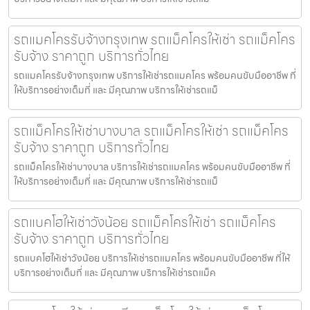
รถแมคโครรับจ้างกรุงเทพ รถแม็คโครให้เช่า รถแม็คโคร
รับจ้าง ราคาถูก บริการทั่วไทย
รถแมคโครรับจ้างกรุงเทพ บริการให้เช่ารถแมคโคร พร้อมคนขับมืออาชีพ ที่
ให้บริการอย่างเต็มที่ และ มีคุณภาพ บริการให้เช่ารถแม็
รถแม็คโครให้เช่าบางบาล รถแม็คโครให้เช่า รถแม็คโคร
รับจ้าง ราคาถูก บริการทั่วไทย
รถแม็คโครให้เช่าบางบาล บริการให้เช่ารถแมคโคร พร้อมคนขับมืออาชีพ ที่
ให้บริการอย่างเต็มที่ และ มีคุณภาพ บริการให้เช่ารถแม็
รถแบคโฮให้เช่าวังน้อย รถแม็คโครให้เช่า รถแม็คโคร
รับจ้าง ราคาถูก บริการทั่วไทย
รถแบคโฮให้เช่าวังน้อย บริการให้เช่ารถแมคโคร พร้อมคนขับมืออาชีพ ที่ให้
บริการอย่างเต็มที่ และ มีคุณภาพ บริการให้เช่ารถแม็ค