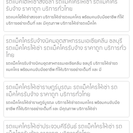
รถแบคโฮให้เช่าสงขลา รถแม็คโครให้เช่า รถแม็คโคร
รับจ้าง ราคาถูก บริการทั่วไทย
รถแบคโฮให้เช่าสงขลา บริการให้เช่ารถแมคโคร พร้อมคนขับมืออาชีพ ที่ให้
บริการอย่างเต็มที่ และ มีคุณภาพ บริการให้เช่ารถแม็คโค
รถแม็คโครรับจ้างนิคมอุตสาหกรรมเอเชียคลีน ชลบุรี
รถแม็คโครให้เช่า รถแม็คโครรับจ้าง ราคาถูก บริการทั่ว
ไทย
รถแม็คโครรับจ้างนิคมอุตสาหกรรมเอเชียคลีน ชลบุรี บริการให้เช่ารถ
แมคโคร พร้อมคนขับมืออาชีพ ที่ให้บริการอย่างเต็มที่ และ มี
รถแม็คโครให้เช่าราษฎร์บูรณะ รถแม็คโครให้เช่า รถ
แม็คโครรับจ้าง ราคาถูก บริการทั่วไทย
รถแม็คโครให้เช่าราษฎร์บูรณะ บริการให้เช่ารถแมคโคร พร้อมคนขับมือ
อาชีพ ที่ให้บริการอย่างเต็มที่ และ มีคุณภาพ บริการให้เช่า
รถแมคโครให้เช่าประจวบคีรีขันธ์ รถแม็คโครให้เช่า รถ