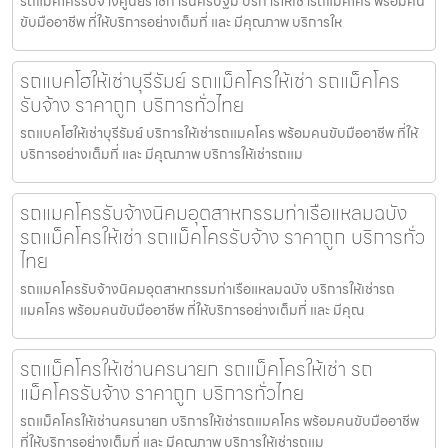
รถแมคโครรับจ้างศูนย์ราชการนครปฐม บริการให้เช่ารถแมคโคร พร้อมคน
ขับมืออาชีพ ที่ให้บริการอย่างเต็มที่ และ มีคุณภาพ บริการให
รถแบคโฮให้เช่าบุรีรัมย์ รถแม็คโครให้เช่า รถแม็คโคร
รับจ้าง ราคาถูก บริการทั่วไทย
รถแบคโฮให้เช่าบุรีรัมย์ บริการให้เช่ารถแมคโคร พร้อมคนขับมืออาชีพ ที่ให้
บริการอย่างเต็มที่ และ มีคุณภาพ บริการให้เช่ารถแม
รถแมคโครรับจ้างนิคมอุตสาหกรรมท่าเรือแหลมฉบัง
รถแม็คโครให้เช่า รถแม็คโครรับจ้าง ราคาถูก บริการทั่ว
ไทย
รถแมคโครรับจ้างนิคมอุตสาหกรรมท่าเรือแหลมฉบัง บริการให้เช่ารถ
แมคโคร พร้อมคนขับมืออาชีพ ที่ให้บริการอย่างเต็มที่ และ มีคุณ
รถแม็คโครให้เช่านครนายก รถแม็คโครให้เช่า รถ
แม็คโครรับจ้าง ราคาถูก บริการทั่วไทย
รถแม็คโครให้เช่านครนายก บริการให้เช่ารถแมคโคร พร้อมคนขับมืออาชีพ
ที่ให้บริการอย่างเต็มที่ และ มีคุณภาพ บริการให้เช่ารถแม