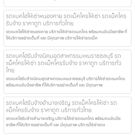
รถแบคโฮให้เช่าหนองคาย รถแม็คโครให้เช่า รถแม็คโคร
รับจ้าง ราคาถูก บริการทั่วไทย
รถแบคโฮให้เช่าหนองคาย บริการให้เช่ารถแมคโคร พร้อมคนขับมืออาชีพ ที่
ให้บริการอย่างเต็มที่ และ มีคุณภาพ บริการให้เช่ารถแม็ค
รถแบคโฮรับจ้างนิคมอุตสาหกรรมเหมราชชลบุรี รถ
แม็คโครให้เช่า รถแม็คโครรับจ้าง ราคาถูก บริการทั่ว
ไทย
รถแบคโฮรับจ้างนิคมอุตสาหกรรมเหมราชชลบุรี บริการให้เช่ารถแมคโคร
พร้อมคนขับมืออาชีพ ที่ให้บริการอย่างเต็มที่ และ มีคุณภาพ
รถแบคโฮรับจ้างอำนาจเจริญ รถแม็คโครให้เช่า รถ
แม็คโครรับจ้าง ราคาถูก บริการทั่วไทย
รถแบคโฮรับจ้างอำนาจเจริญ บริการให้เช่ารถแมคโคร พร้อมคนขับมือ
อาชีพ ที่ให้บริการอย่างเต็มที่ และ มีคุณภาพ บริการให้เช่ารถแ