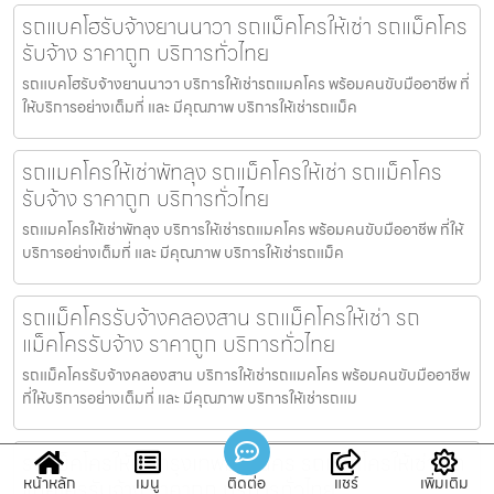
รถแบคโฮรับจ้างยานนาวา รถแม็คโครให้เช่า รถแม็คโคร
รับจ้าง ราคาถูก บริการทั่วไทย
รถแบคโฮรับจ้างยานนาวา บริการให้เช่ารถแมคโคร พร้อมคนขับมืออาชีพ ที่
ให้บริการอย่างเต็มที่ และ มีคุณภาพ บริการให้เช่ารถแม็ค
รถแมคโครให้เช่าพัทลุง รถแม็คโครให้เช่า รถแม็คโคร
รับจ้าง ราคาถูก บริการทั่วไทย
รถแมคโครให้เช่าพัทลุง บริการให้เช่ารถแมคโคร พร้อมคนขับมืออาชีพ ที่ให้
บริการอย่างเต็มที่ และ มีคุณภาพ บริการให้เช่ารถแม็ค
รถแม็คโครรับจ้างคลองสาน รถแม็คโครให้เช่า รถ
แม็คโครรับจ้าง ราคาถูก บริการทั่วไทย
รถแม็คโครรับจ้างคลองสาน บริการให้เช่ารถแมคโคร พร้อมคนขับมืออาชีพ
ที่ให้บริการอย่างเต็มที่ และ มีคุณภาพ บริการให้เช่ารถแม
รถแม็คโครให้เช่ากรุงเทพมหานคร รถแม็คโครให้เช่า รถ
หน้าหลัก
เมนู
ติดต่อ
แชร์
เพิ่มเติม
แม็คโครรับจ้าง ราคาถูก บริการทั่วไทย