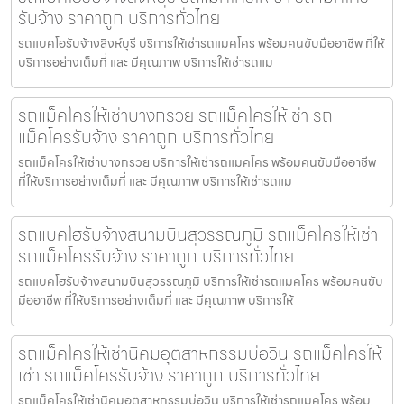
รับจ้าง ราคาถูก บริการทั่วไทย
รถแบคโฮรับจ้างสิงห์บุรี บริการให้เช่ารถแมคโคร พร้อมคนขับมืออาชีพ ที่ให้
บริการอย่างเต็มที่ และ มีคุณภาพ บริการให้เช่ารถแม
รถแม็คโครให้เช่าบางกรวย รถแม็คโครให้เช่า รถ
แม็คโครรับจ้าง ราคาถูก บริการทั่วไทย
รถแม็คโครให้เช่าบางกรวย บริการให้เช่ารถแมคโคร พร้อมคนขับมืออาชีพ
ที่ให้บริการอย่างเต็มที่ และ มีคุณภาพ บริการให้เช่ารถแม
รถแบคโฮรับจ้างสนามบินสุวรรณภูมิ รถแม็คโครให้เช่า
รถแม็คโครรับจ้าง ราคาถูก บริการทั่วไทย
รถแบคโฮรับจ้างสนามบินสุวรรณภูมิ บริการให้เช่ารถแมคโคร พร้อมคนขับ
มืออาชีพ ที่ให้บริการอย่างเต็มที่ และ มีคุณภาพ บริการให้
รถแม็คโครให้เช่านิคมอุตสาหกรรมบ่อวิน รถแม็คโครให้
เช่า รถแม็คโครรับจ้าง ราคาถูก บริการทั่วไทย
รถแม็คโครให้เช่านิคมอุตสาหกรรมบ่อวิน บริการให้เช่ารถแมคโคร พร้อม