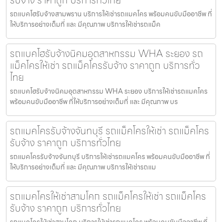
รับจ้าง ราคาถูก บริการทั่วไทย
รถแบคโฮรับจ้างสามพราน บริการให้เช่ารถแมคโคร พร้อมคนขับมืออาชีพ ที่
ให้บริการอย่างเต็มที่ และ มีคุณภาพ บริการให้เช่ารถแม็ค
รถแบคโฮรับจ้างนิคมอุตสาหกรรม WHA ระยอง รถ
แม็คโครให้เช่า รถแม็คโครรับจ้าง ราคาถูก บริการทั่ว
ไทย
รถแบคโฮรับจ้างนิคมอุตสาหกรรม WHA ระยอง บริการให้เช่ารถแมคโคร
พร้อมคนขับมืออาชีพ ที่ให้บริการอย่างเต็มที่ และ มีคุณภาพ บร
รถแมคโครรับจ้างจันทบุรี รถแม็คโครให้เช่า รถแม็คโคร
รับจ้าง ราคาถูก บริการทั่วไทย
รถแมคโครรับจ้างจันทบุรี บริการให้เช่ารถแมคโคร พร้อมคนขับมืออาชีพ ที่
ให้บริการอย่างเต็มที่ และ มีคุณภาพ บริการให้เช่ารถแม
รถแมคโครให้เช่าสามโคก รถแม็คโครให้เช่า รถแม็คโคร
รับจ้าง ราคาถูก บริการทั่วไทย