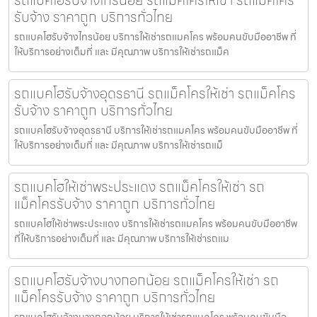
รถแบคโฮรับจ้างไทรน้อย รถแม็คโครให้เช่า รถแม็คโคร
รับจ้าง ราคาถูก บริการทั่วไทย
รถแบคโฮรับจ้างไทรน้อย บริการให้เช่ารถแมคโคร พร้อมคนขับมืออาชีพ ที่
ให้บริการอย่างเต็มที่ และ มีคุณภาพ บริการให้เช่ารถแม็ค
รถแบคโฮรับจ้างอุดรธานี รถแม็คโครให้เช่า รถแม็คโคร
รับจ้าง ราคาถูก บริการทั่วไทย
รถแบคโฮรับจ้างอุดรธานี บริการให้เช่ารถแมคโคร พร้อมคนขับมืออาชีพ ที่
ให้บริการอย่างเต็มที่ และ มีคุณภาพ บริการให้เช่ารถแม็
รถแบคโฮให้เช่าพระประแดง รถแม็คโครให้เช่า รถ
แม็คโครรับจ้าง ราคาถูก บริการทั่วไทย
รถแบคโฮให้เช่าพระประแดง บริการให้เช่ารถแมคโคร พร้อมคนขับมืออาชีพ
ที่ให้บริการอย่างเต็มที่ และ มีคุณภาพ บริการให้เช่ารถแม
รถแบคโฮรับจ้างบางกอกน้อย รถแม็คโครให้เช่า รถ
แม็คโครรับจ้าง ราคาถูก บริการทั่วไทย