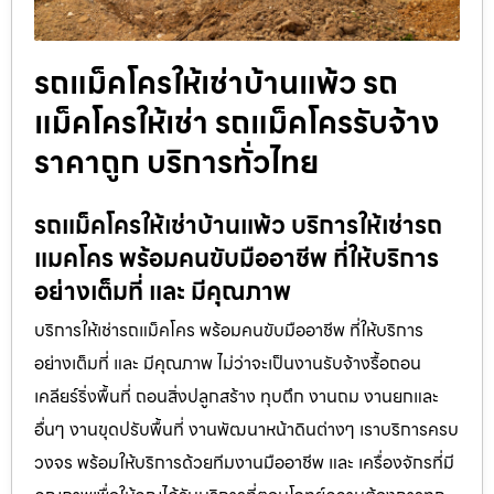
รถแม็คโครให้เช่าบ้านแพ้ว รถ
แม็คโครให้เช่า รถแม็คโครรับจ้าง
ราคาถูก บริการทั่วไทย
รถแม็คโครให้เช่าบ้านแพ้ว บริการให้เช่ารถ
แมคโคร พร้อมคนขับมืออาชีพ ที่ให้บริการ
อย่างเต็มที่ และ มีคุณภาพ
บริการให้เช่ารถแม็คโคร พร้อมคนขับมืออาชีพ ที่ให้บริการ
อย่างเต็มที่ และ มีคุณภาพ ไม่ว่าจะเป็นงานรับจ้างรื้อถอน
เคลียร์ริ่งพื้นที่ ถอนสิ่งปลูกสร้าง ทุบตึก งานถม งานยกและ
อื่นๆ งานขุดปรับพื้นที่ งานพัฒนาหน้าดินต่างๆ เราบริการครบ
วงจร พร้อมให้บริการด้วยทีมงานมืออาชีพ และ เครื่องจักรที่มี