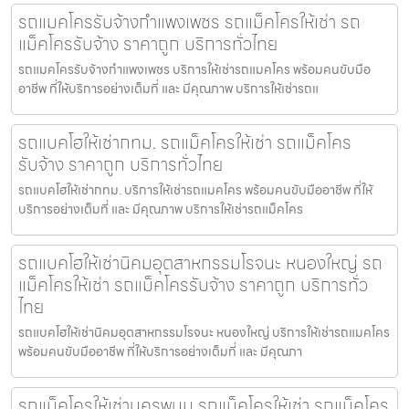
รถแมคโครรับจ้างกำแพงเพชร รถแม็คโครให้เช่า รถ
แม็คโครรับจ้าง ราคาถูก บริการทั่วไทย
รถแมคโครรับจ้างกำแพงเพชร บริการให้เช่ารถแมคโคร พร้อมคนขับมือ
อาชีพ ที่ให้บริการอย่างเต็มที่ และ มีคุณภาพ บริการให้เช่ารถแ
รถแบคโฮให้เช่ากทม. รถแม็คโครให้เช่า รถแม็คโคร
รับจ้าง ราคาถูก บริการทั่วไทย
รถแบคโฮให้เช่ากทม. บริการให้เช่ารถแมคโคร พร้อมคนขับมืออาชีพ ที่ให้
บริการอย่างเต็มที่ และ มีคุณภาพ บริการให้เช่ารถแม็คโคร
รถแบคโฮให้เช่านิคมอุตสาหกรรมโรจนะ หนองใหญ่ รถ
แม็คโครให้เช่า รถแม็คโครรับจ้าง ราคาถูก บริการทั่ว
ไทย
รถแบคโฮให้เช่านิคมอุตสาหกรรมโรจนะ หนองใหญ่ บริการให้เช่ารถแมคโคร
พร้อมคนขับมืออาชีพ ที่ให้บริการอย่างเต็มที่ และ มีคุณภา
รถแม็คโครให้เช่านครพนม รถแม็คโครให้เช่า รถแม็คโคร