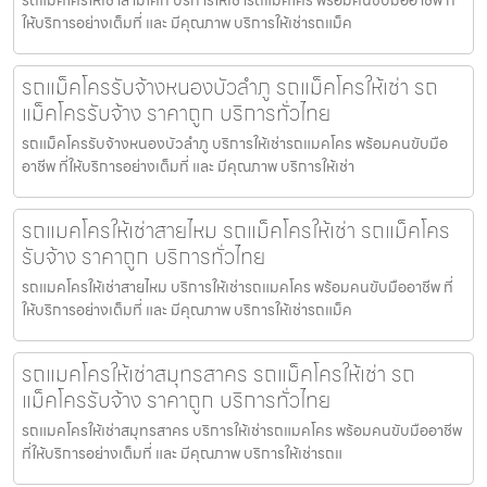
รถแมคโครให้เช่าสามโคก บริการให้เช่ารถแมคโคร พร้อมคนขับมืออาชีพ ที่
ให้บริการอย่างเต็มที่ และ มีคุณภาพ บริการให้เช่ารถแม็ค
รถแม็คโครรับจ้างหนองบัวลำภู รถแม็คโครให้เช่า รถ
แม็คโครรับจ้าง ราคาถูก บริการทั่วไทย
รถแม็คโครรับจ้างหนองบัวลำภู บริการให้เช่ารถแมคโคร พร้อมคนขับมือ
อาชีพ ที่ให้บริการอย่างเต็มที่ และ มีคุณภาพ บริการให้เช่า
รถแมคโครให้เช่าสายไหม รถแม็คโครให้เช่า รถแม็คโคร
รับจ้าง ราคาถูก บริการทั่วไทย
รถแมคโครให้เช่าสายไหม บริการให้เช่ารถแมคโคร พร้อมคนขับมืออาชีพ ที่
ให้บริการอย่างเต็มที่ และ มีคุณภาพ บริการให้เช่ารถแม็ค
รถแมคโครให้เช่าสมุทรสาคร รถแม็คโครให้เช่า รถ
แม็คโครรับจ้าง ราคาถูก บริการทั่วไทย
รถแมคโครให้เช่าสมุทรสาคร บริการให้เช่ารถแมคโคร พร้อมคนขับมืออาชีพ
ที่ให้บริการอย่างเต็มที่ และ มีคุณภาพ บริการให้เช่ารถแ