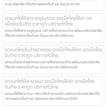
คนขับมืออาชีพ ที่ให้บริการอย่างเต็มที่ และ มีคุณภาพ บริก
รถแบคโฮให้เช่าราษฎร์บูรณะ รถแม็คโครให้เช่า รถ
แม็คโครรับจ้าง ราคาถูก บริการทั่วไทย
รถแบคโฮให้เช่าราษฎร์บูรณะ บริการให้เช่ารถแมคโคร พร้อมคนขับมืออาชีพ
ที่ให้บริการอย่างเต็มที่ และ มีคุณภาพ บริการให้เช่ารถ
รถแมคโครรับจ้างอ่างทอง รถแม็คโครให้เช่า รถแม็คโคร
รับจ้าง ราคาถูก บริการทั่วไทย
รถแมคโครรับจ้างอ่างทอง บริการให้เช่ารถแมคโคร พร้อมคนขับมืออาชีพ
ที่ให้บริการอย่างเต็มที่ และ มีคุณภาพ บริการให้เช่ารถแม็
รถแบคโฮให้เช่าบางนา รถแม็คโครให้เช่า รถแม็คโคร
รับจ้าง ราคาถูก บริการทั่วไทย
รถแบคโฮให้เช่าบางนา บริการให้เช่ารถแมคโคร พร้อมคนขับมืออาชีพ ที่ให้
บริการอย่างเต็มที่ และ มีคุณภาพ บริการให้เช่ารถแม็คโค