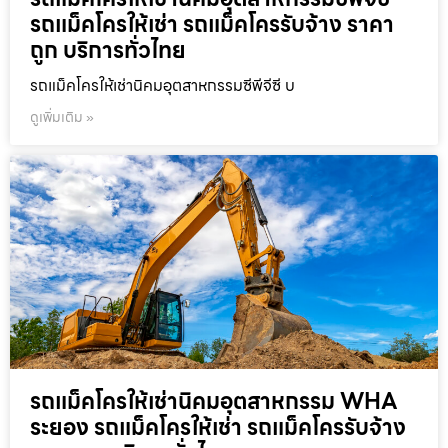
รถแม็คโครให้เช่า รถแม็คโครรับจ้าง ราคา
ถูก บริการทั่วไทย
รถแม็คโครให้เช่านิคมอุตสาหกรรมซีพีจีซี บ
ดูเพิ่มเติม »
รถแม็คโครให้เช่านิคมอุตสาหกรรม WHA
ระยอง รถแม็คโครให้เช่า รถแม็คโครรับจ้าง