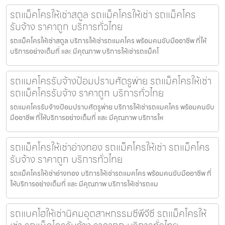
รถแม็คโครให้เช่าสตูล รถแม็คโครให้เช่า รถแม็คโคร
รับจ้าง ราคาถูก บริการทั่วไทย
รถแม็คโครให้เช่าสตูล บริการให้เช่ารถแมคโคร พร้อมคนขับมืออาชีพ ที่ให้
บริการอย่างเต็มที่ และ มีคุณภาพ บริการให้เช่ารถแม็คโ
รถแมคโครรับจ้างป้อมปราบศัตรูพ่าย รถแม็คโครให้เช่า
รถแม็คโครรับจ้าง ราคาถูก บริการทั่วไทย
รถแมคโครรับจ้างป้อมปราบศัตรูพ่าย บริการให้เช่ารถแมคโคร พร้อมคนขับ
มืออาชีพ ที่ให้บริการอย่างเต็มที่ และ มีคุณภาพ บริการให
รถแม็คโครให้เช่าอ่างทอง รถแม็คโครให้เช่า รถแม็คโคร
รับจ้าง ราคาถูก บริการทั่วไทย
รถแม็คโครให้เช่าอ่างทอง บริการให้เช่ารถแมคโคร พร้อมคนขับมืออาชีพ ที่
ให้บริการอย่างเต็มที่ และ มีคุณภาพ บริการให้เช่ารถแม
รถแบคโฮให้เช่านิคมอุตสาหกรรมซีพีจีซี รถแม็คโครให้