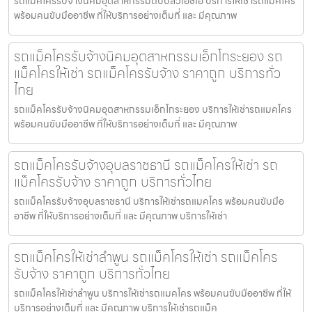
รถแมคโครรับจ้างนิคมอุตสาหกรรมดับบลิวเอชเอ บริการให้เช่ารถแมคโคร
พร้อมคนขับมืออาชีพ ที่ให้บริการอย่างเต็มที่ และ มีคุณภาพ
รถแม็คโครรับจ้างนิคมอุตสาหกรรมเอ็กโกระยอง รถ
แม็คโครให้เช่า รถแม็คโครรับจ้าง ราคาถูก บริการทั่ว
ไทย
รถแม็คโครรับจ้างนิคมอุตสาหกรรมเอ็กโกระยอง บริการให้เช่ารถแมคโคร
พร้อมคนขับมืออาชีพ ที่ให้บริการอย่างเต็มที่ และ มีคุณภาพ
รถแม็คโครรับจ้างอุบลราชธานี รถแม็คโครให้เช่า รถ
แม็คโครรับจ้าง ราคาถูก บริการทั่วไทย
รถแม็คโครรับจ้างอุบลราชธานี บริการให้เช่ารถแมคโคร พร้อมคนขับมือ
อาชีพ ที่ให้บริการอย่างเต็มที่ และ มีคุณภาพ บริการให้เช่า
รถแม็คโครให้เช่าลำพูน รถแม็คโครให้เช่า รถแม็คโคร
รับจ้าง ราคาถูก บริการทั่วไทย
รถแม็คโครให้เช่าลำพูน บริการให้เช่ารถแมคโคร พร้อมคนขับมืออาชีพ ที่ให้
บริการอย่างเต็มที่ และ มีคุณภาพ บริการให้เช่ารถแม็ค