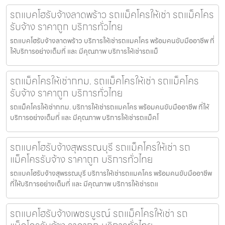
รถแบคโฮรับจ้างลาดพร้าว รถแม็คโครให้เช่า รถแม็คโคร
รับจ้าง ราคาถูก บริการทั่วไทย
รถแบคโฮรับจ้างลาดพร้าว บริการให้เช่ารถแมคโคร พร้อมคนขับมืออาชีพ ที่
ให้บริการอย่างเต็มที่ และ มีคุณภาพ บริการให้เช่ารถแม็
รถแม็คโครให้เช่ากทม. รถแม็คโครให้เช่า รถแม็คโคร
รับจ้าง ราคาถูก บริการทั่วไทย
รถแม็คโครให้เช่ากทม. บริการให้เช่ารถแมคโคร พร้อมคนขับมืออาชีพ ที่ให้
บริการอย่างเต็มที่ และ มีคุณภาพ บริการให้เช่ารถแม็คโ
รถแบคโฮรับจ้างสุพรรณบุรี รถแม็คโครให้เช่า รถ
แม็คโครรับจ้าง ราคาถูก บริการทั่วไทย
รถแบคโฮรับจ้างสุพรรณบุรี บริการให้เช่ารถแมคโคร พร้อมคนขับมืออาชีพ
ที่ให้บริการอย่างเต็มที่ และ มีคุณภาพ บริการให้เช่ารถแ
รถแบคโฮรับจ้างเพชรบูรณ์ รถแม็คโครให้เช่า รถ