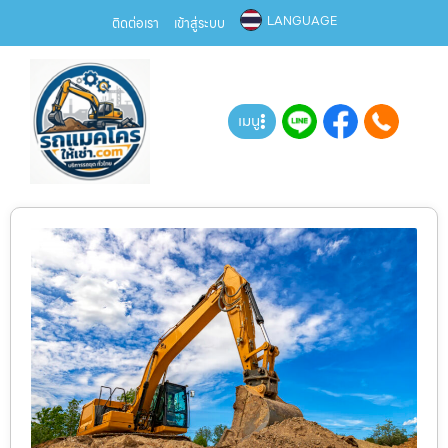
LANGUAGE
ติดต่อเรา
เข้าสู่ระบบ
เมนู