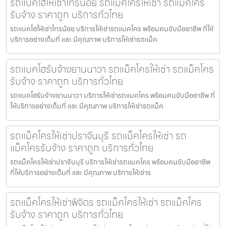
รถแบคโฮให้เช่าไทรน้อย รถแม็คโครให้เช่า รถแม็คโคร
รับจ้าง ราคาถูก บริการทั่วไทย
รถแบคโฮให้เช่าไทรน้อย บริการให้เช่ารถแมคโคร พร้อมคนขับมืออาชีพ ที่ให้
บริการอย่างเต็มที่ และ มีคุณภาพ บริการให้เช่ารถแม็ค
รถแบคโฮรับจ้างยานนาวา รถแม็คโครให้เช่า รถแม็คโคร
รับจ้าง ราคาถูก บริการทั่วไทย
รถแบคโฮรับจ้างยานนาวา บริการให้เช่ารถแมคโคร พร้อมคนขับมืออาชีพ ที่
ให้บริการอย่างเต็มที่ และ มีคุณภาพ บริการให้เช่ารถแม็ค
รถแม็คโครให้เช่าปราจีนบุรี รถแม็คโครให้เช่า รถ
แม็คโครรับจ้าง ราคาถูก บริการทั่วไทย
รถแม็คโครให้เช่าปราจีนบุรี บริการให้เช่ารถแมคโคร พร้อมคนขับมืออาชีพ
ที่ให้บริการอย่างเต็มที่ และ มีคุณภาพ บริการให้เช่าร
รถแม็คโครให้เช่าพิจิตร รถแม็คโครให้เช่า รถแม็คโคร
รับจ้าง ราคาถูก บริการทั่วไทย