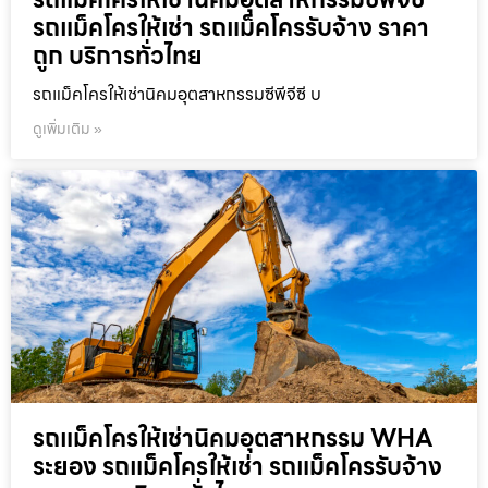
รถแม็คโครให้เช่า รถแม็คโครรับจ้าง ราคา
ถูก บริการทั่วไทย
รถแม็คโครให้เช่านิคมอุตสาหกรรมซีพีจีซี บ
ดูเพิ่มเติม »
รถแม็คโครให้เช่านิคมอุตสาหกรรม WHA
ระยอง รถแม็คโครให้เช่า รถแม็คโครรับจ้าง