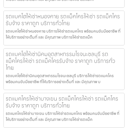
รถแบคโฮให้เช่าหนองคาย รถแม็คโครให้เช่า รถแม็คโคร
รับจ้าง ราคาถูก บริการทั่วไทย
รถแบคโฮให้เช่าหนองคาย บริการให้เช่ารถแมคโคร พร้อมคนขับมืออาชีพ ที่
ให้บริการอย่างเต็มที่ และ มีคุณภาพ บริการให้เช่ารถแม็ค
รถแบคโฮให้เช่านิคมอุตสาหกรรมโรจนะชลบุรี รถ
แม็คโครให้เช่า รถแม็คโครรับจ้าง ราคาถูก บริการทั่ว
ไทย
รถแบคโฮให้เช่านิคมอุตสาหกรรมโรจนะชลบุรี บริการให้เช่ารถแมคโคร
พร้อมคนขับมืออาชีพ ที่ให้บริการอย่างเต็มที่ และ มีคุณภาพ บ
รถแมคโครให้เช่าบางเขน รถแม็คโครให้เช่า รถแม็คโคร
รับจ้าง ราคาถูก บริการทั่วไทย
รถแมคโครให้เช่าบางเขน บริการให้เช่ารถแมคโคร พร้อมคนขับมืออาชีพ ที่
ให้บริการอย่างเต็มที่ และ มีคุณภาพ บริการให้เช่ารถแม็ค