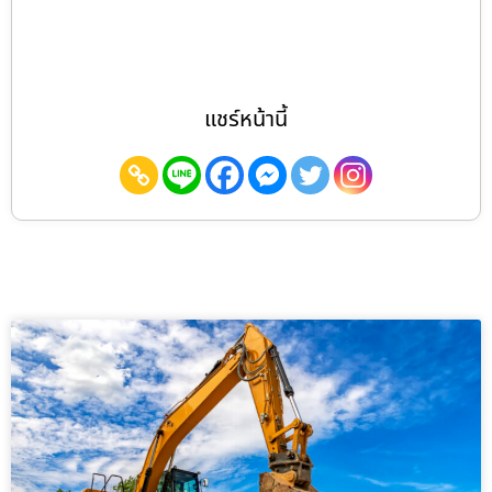
แชร์หน้านี้