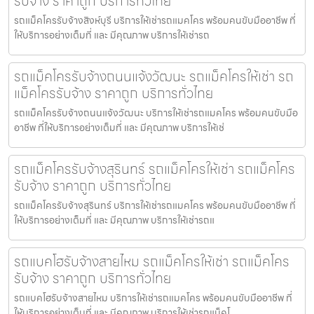
รับจ้าง ราคาถูก บริการทั่วไทย
รถแม็คโครรับจ้างสิงห์บุรี บริการให้เช่ารถแมคโคร พร้อมคนขับมืออาชีพ ที่
ให้บริการอย่างเต็มที่ และ มีคุณภาพ บริการให้เช่ารถ
รถแม็คโครรับจ้างถนนแจ้งวัฒนะ รถแม็คโครให้เช่า รถ
แม็คโครรับจ้าง ราคาถูก บริการทั่วไทย
รถแม็คโครรับจ้างถนนแจ้งวัฒนะ บริการให้เช่ารถแมคโคร พร้อมคนขับมือ
อาชีพ ที่ให้บริการอย่างเต็มที่ และ มีคุณภาพ บริการให้เช่
รถแม็คโครรับจ้างสุรินทร์ รถแม็คโครให้เช่า รถแม็คโคร
รับจ้าง ราคาถูก บริการทั่วไทย
รถแม็คโครรับจ้างสุรินทร์ บริการให้เช่ารถแมคโคร พร้อมคนขับมืออาชีพ ที่
ให้บริการอย่างเต็มที่ และ มีคุณภาพ บริการให้เช่ารถแ
รถแบคโฮรับจ้างสายไหม รถแม็คโครให้เช่า รถแม็คโคร
รับจ้าง ราคาถูก บริการทั่วไทย
รถแบคโฮรับจ้างสายไหม บริการให้เช่ารถแมคโคร พร้อมคนขับมืออาชีพ ที่
ให้บริการอย่างเต็มที่ และ มีคุณภาพ บริการให้เช่ารถแม็คโ