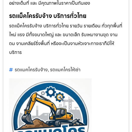
อย่างเต็มที่ และ มีคุณภาพในราคาเป็นกันเอง
รถแม็คโครรับจ้าง บริการทั่วไทย
รถแม็คโครรับจ้าง บริการทั่วไทย รายวัน รายเดือน ทั่วทุกพื้นที่
ใหม่ แรง มีทั้งขนาดใหญ่ และ ขนาดเล็ก รับเหมางานขุด งาน
ถม งานเคลียร์ริ่งพื้นที่ หรือจะเป็นงานหัวเจาะทางเราก็มีให้
บริการ
รถแมคโครรับจ้าง
รถแมคโครให้เช่า
,