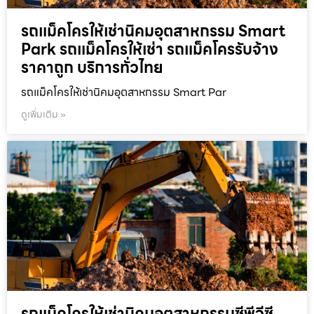
รถแม็คโครให้เช่านิคมอุตสาหกรรม Smart
Park รถแม็คโครให้เช่า รถแม็คโครรับจ้าง
ราคาถูก บริการทั่วไทย
รถแม็คโครให้เช่านิคมอุตสาหกรรม Smart Par
ดูเพิ่มเติม »
รถแม็คโครให้เช่านิคมอุตสาหกรรมซีพีจีซี