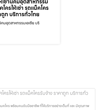
ห้เช่านิคมอุตสาหกรรม
็คโครให้เช่า รถแม็คโคร
าถูก บริการทั่วไทย
นิคมอุตสาหกรรมเอเชีย บริ
โครให้เช่า รถแม็คโครรับจ้าง ราคาถูก บริการทั่ว
มคโคร พร้อมคนขับมืออาชีพ ที่ให้บริการอย่างเต็มที่ และ มีคุณภาพ