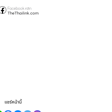
Facebook คลิก
TheThailink.com
แชร์หน้านี้