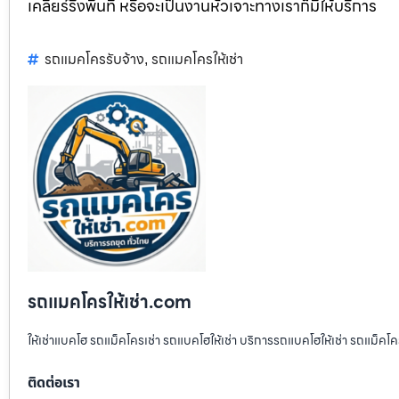
เคลียร์ริ่งพื้นที่ หรือจะเป็นงานหัวเจาะทางเราก็มีให้บริการ
รถแมคโครรับจ้าง
รถแมคโครให้เช่า
,
รถแมคโครให้เช่า.com
ให้เช่าแบคโฮ รถแม็คโครเช่า รถแบคโฮให้เช่า บริการรถแบคโฮให้เช่า รถแม็คโคร
ติดต่อเรา