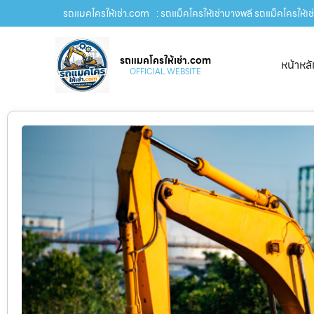
รถแมคโครให้เช่า.com
: รถแม็คโครให้เช่าบางพลี รถแม็คโครให้เช
รถแมคโครให้เช่า.com
หน้าหล
OFFICIAL WEBSITE