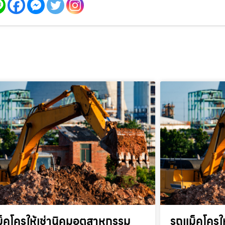
็คโครให้เช่านิคมอุตสาหกรรม
รถแม็คโครให