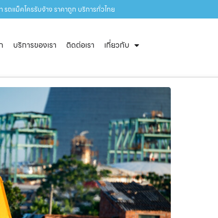
่า รถแม็คโครรับจ้าง ราคาถูก บริการทั่วไทย
ัก
บริการของเรา
ติดต่อเรา
เกี่ยวกับ