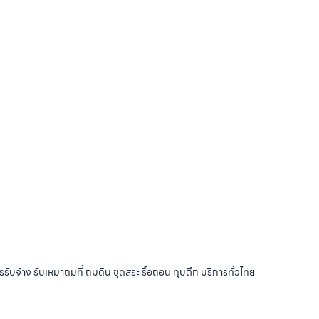
รับจ้าง รับเหมาถมที่ ถมดิน ขุดสระ รื้อถอน ทุบตึก บริการทั่วไทย