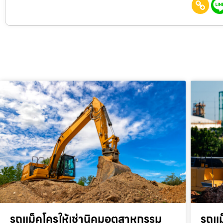
รถแม็คโครให้เช่านิคมอุตสาหกรรม
รถแม