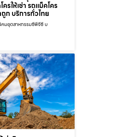
คโครให้เช่า รถแม็คโคร
าถูก บริการทั่วไทย
นิคมอุตสาหกรรมซีพีจีซี บ