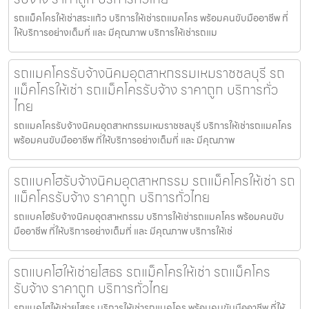
รถแม็คโครให้เช่าสระแก้ว บริการให้เช่ารถแมคโคร พร้อมคนขับมืออาชีพ ที่
ให้บริการอย่างเต็มที่ และ มีคุณภาพ บริการให้เช่ารถแม
รถแมคโครรับจ้างนิคมอุตสาหกรรมเหมราชชลบุรี รถ
แม็คโครให้เช่า รถแม็คโครรับจ้าง ราคาถูก บริการทั่ว
ไทย
รถแมคโครรับจ้างนิคมอุตสาหกรรมเหมราชชลบุรี บริการให้เช่ารถแมคโคร
พร้อมคนขับมืออาชีพ ที่ให้บริการอย่างเต็มที่ และ มีคุณภาพ
รถแบคโฮรับจ้างนิคมอุตสาหกรรม รถแม็คโครให้เช่า รถ
แม็คโครรับจ้าง ราคาถูก บริการทั่วไทย
รถแบคโฮรับจ้างนิคมอุตสาหกรรม บริการให้เช่ารถแมคโคร พร้อมคนขับ
มืออาชีพ ที่ให้บริการอย่างเต็มที่ และ มีคุณภาพ บริการให้เช่
รถแบคโฮให้เช่ายโสธร รถแม็คโครให้เช่า รถแม็คโคร
รับจ้าง ราคาถูก บริการทั่วไทย
รถแบคโฮให้เช่ายโสธร บริการให้เช่ารถแมคโคร พร้อมคนขับมืออาชีพ ที่ให้