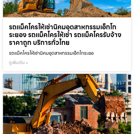
รถแม็คโครให้เช่านิคมอุตสาหกรรมเอ็กโก
ระยอง รถแม็คโครให้เช่า รถแม็คโครรับจ้าง
ราคาถูก บริการทั่วไทย
รถแม็คโครให้เช่านิคมอุตสาหกรรมเอ็กโกระยอ
ดูเพิ่มเติม »