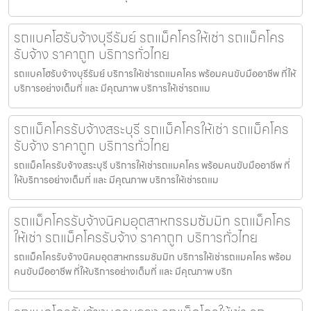
รถแบคโฮรับจ้างบุรีรัมย์ รถแม็คโครให้เช่า รถแม็คโคร
รับจ้าง ราคาถูก บริการทั่วไทย
รถแบคโฮรับจ้างบุรีรัมย์ บริการให้เช่ารถแมคโคร พร้อมคนขับมืออาชีพ ที่ให้
บริการอย่างเต็มที่ และ มีคุณภาพ บริการให้เช่ารถแม
รถแม็คโครรับจ้างสระบุรี รถแม็คโครให้เช่า รถแม็คโคร
รับจ้าง ราคาถูก บริการทั่วไทย
รถแม็คโครรับจ้างสระบุรี บริการให้เช่ารถแมคโคร พร้อมคนขับมืออาชีพ ที่
ให้บริการอย่างเต็มที่ และ มีคุณภาพ บริการให้เช่ารถแม
รถแม็คโครรับจ้างนิคมอุตสาหกรรมซัมมิท รถแม็คโคร
ให้เช่า รถแม็คโครรับจ้าง ราคาถูก บริการทั่วไทย
รถแม็คโครรับจ้างนิคมอุตสาหกรรมซัมมิท บริการให้เช่ารถแมคโคร พร้อม
คนขับมืออาชีพ ที่ให้บริการอย่างเต็มที่ และ มีคุณภาพ บริก