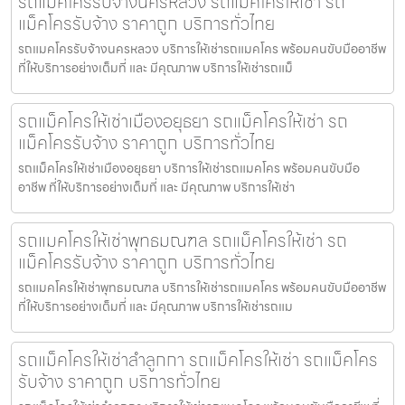
รถแมคโครรับจ้างนครหลวง รถแม็คโครให้เช่า รถ
แม็คโครรับจ้าง ราคาถูก บริการทั่วไทย
รถแมคโครรับจ้างนครหลวง บริการให้เช่ารถแมคโคร พร้อมคนขับมืออาชีพ
ที่ให้บริการอย่างเต็มที่ และ มีคุณภาพ บริการให้เช่ารถแม็
รถแม็คโครให้เช่าเมืองอยุธยา รถแม็คโครให้เช่า รถ
แม็คโครรับจ้าง ราคาถูก บริการทั่วไทย
รถแม็คโครให้เช่าเมืองอยุธยา บริการให้เช่ารถแมคโคร พร้อมคนขับมือ
อาชีพ ที่ให้บริการอย่างเต็มที่ และ มีคุณภาพ บริการให้เช่า
รถแมคโครให้เช่าพุทธมณฑล รถแม็คโครให้เช่า รถ
แม็คโครรับจ้าง ราคาถูก บริการทั่วไทย
รถแมคโครให้เช่าพุทธมณฑล บริการให้เช่ารถแมคโคร พร้อมคนขับมืออาชีพ
ที่ให้บริการอย่างเต็มที่ และ มีคุณภาพ บริการให้เช่ารถแม
รถแม็คโครให้เช่าลำลูกกา รถแม็คโครให้เช่า รถแม็คโคร
รับจ้าง ราคาถูก บริการทั่วไทย