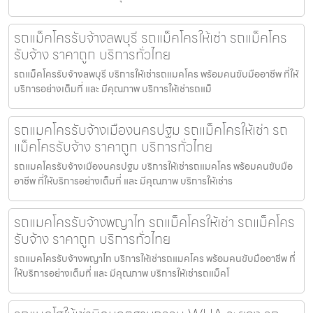
รถแม็คโครรับจ้างลพบุรี รถแม็คโครให้เช่า รถแม็คโคร
รับจ้าง ราคาถูก บริการทั่วไทย
รถแม็คโครรับจ้างลพบุรี บริการให้เช่ารถแมคโคร พร้อมคนขับมืออาชีพ ที่ให้
บริการอย่างเต็มที่ และ มีคุณภาพ บริการให้เช่ารถแม็
รถแมคโครรับจ้างเมืองนครปฐม รถแม็คโครให้เช่า รถ
แม็คโครรับจ้าง ราคาถูก บริการทั่วไทย
รถแมคโครรับจ้างเมืองนครปฐม บริการให้เช่ารถแมคโคร พร้อมคนขับมือ
อาชีพ ที่ให้บริการอย่างเต็มที่ และ มีคุณภาพ บริการให้เช่าร
รถแมคโครรับจ้างพญาไท รถแม็คโครให้เช่า รถแม็คโคร
รับจ้าง ราคาถูก บริการทั่วไทย
รถแมคโครรับจ้างพญาไท บริการให้เช่ารถแมคโคร พร้อมคนขับมืออาชีพ ที่
ให้บริการอย่างเต็มที่ และ มีคุณภาพ บริการให้เช่ารถแม็คโ