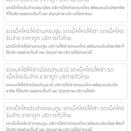
รถแม็คโครรับจ้างดอนเมือง บริการให้เช่ารถแมคโคร พร้อมคนขับมืออาชีพ
ที่ให้บริการอย่างเต็มที่ และ มีคุณภาพ บริการให้เช่ารถแ
รถแม็คโครให้เช่านครปฐม รถแม็คโครให้เช่า รถแม็คโคร
รับจ้าง ราคาถูก บริการทั่วไทย
รถแม็คโครให้เช่านครปฐม บริการให้เช่ารถแมคโคร พร้อมคนขับมืออาชีพ ที่
ให้บริการอย่างเต็มที่ และ มีคุณภาพ บริการให้เช่ารถแม็
รถแบคโฮให้เช่าเมืองปทุมธานี รถแม็คโครให้เช่า รถ
แม็คโครรับจ้าง ราคาถูก บริการทั่วไทย
รถแบคโฮให้เช่าเมืองปทุมธานี บริการให้เช่ารถแมคโคร พร้อมคนขับมือ
อาชีพ ที่ให้บริการอย่างเต็มที่ และ มีคุณภาพ บริการให้เช่า
รถแม็คโครรับจ้างดอนตูม รถแม็คโครให้เช่า รถแม็คโคร
รับจ้าง ราคาถูก บริการทั่วไทย
รถแม็คโครรับจ้างดอนตูม บริการให้เช่ารถแมคโคร พร้อมคนขับมืออาชีพ ที่
ให้บริการอย่างเต็มที่ และ มีคุณภาพ บริการให้เช่ารถแม็