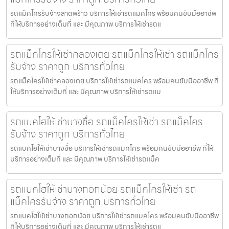
รถแม็คโครรับจ้างลาดพร้าว บริการให้เช่ารถแมคโคร พร้อมคนขับมืออาชีพ
ที่ให้บริการอย่างเต็มที่ และ มีคุณภาพ บริการให้เช่ารถแ
รถแม็คโครให้เช่าคลองเตย รถแม็คโครให้เช่า รถแม็คโคร
รับจ้าง ราคาถูก บริการทั่วไทย
รถแม็คโครให้เช่าคลองเตย บริการให้เช่ารถแมคโคร พร้อมคนขับมืออาชีพ ที่
ให้บริการอย่างเต็มที่ และ มีคุณภาพ บริการให้เช่ารถแม
รถแบคโฮให้เช่าบางซื่อ รถแม็คโครให้เช่า รถแม็คโคร
รับจ้าง ราคาถูก บริการทั่วไทย
รถแบคโฮให้เช่าบางซื่อ บริการให้เช่ารถแมคโคร พร้อมคนขับมืออาชีพ ที่ให้
บริการอย่างเต็มที่ และ มีคุณภาพ บริการให้เช่ารถแม็ค
รถแบคโฮให้เช่าบางกอกน้อย รถแม็คโครให้เช่า รถ
แม็คโครรับจ้าง ราคาถูก บริการทั่วไทย
รถแบคโฮให้เช่าบางกอกน้อย บริการให้เช่ารถแมคโคร พร้อมคนขับมืออาชีพ
ที่ให้บริการอย่างเต็มที่ และ มีคุณภาพ บริการให้เช่ารถแ