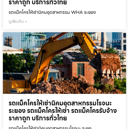
ราคาถูก บริการทั่วไทย
รถแม็คโครให้เช่านิคมอุตสาหกรรม WHA ระยอง
ดูเพิ่มเติม »
รถแม็คโครให้เช่านิคมอุตสาหกรรมโรจนะ
ระยอง รถแม็คโครให้เช่า รถแม็คโครรับจ้าง
ราคาถูก บริการทั่วไทย
รถแม็คโครให้เช่านิคมอุตสาหกรรมโรจนะ ระยอ