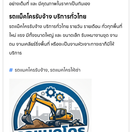
อย่างเต็มที่ และ มีคุณภาพในราคาเป็นกันเอง
รถแม็คโครรับจ้าง บริการทั่วไทย
รถแม็คโครรับจ้าง บริการทั่วไทย รายวัน รายเดือน ทั่วทุกพื้นที่
ใหม่ แรง มีทั้งขนาดใหญ่ และ ขนาดเล็ก รับเหมางานขุด งาน
ถม งานเคลียร์ริ่งพื้นที่ หรือจะเป็นงานหัวเจาะทางเราก็มีให้
บริการ
รถแมคโครรับจ้าง
รถแมคโครให้เช่า
,