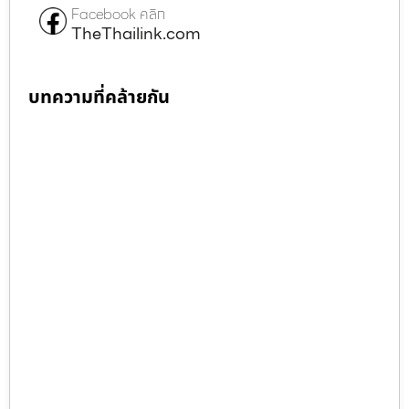
Facebook คลิก
TheThailink.com
บทความที่คล้ายกัน