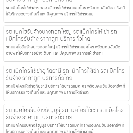
รถแม็คโครให้เช่าอ่างทอง บริการให้เช่ารถแมคโคร พร้อมคนขับมืออาชีพ ที่
ให้บริการอย่างเต็มที่ และ มีคุณภาพ บริการให้เช่ารถแม
รถแบคโฮรับจ้างบางกอกใหญ่ รถแม็คโครให้เช่า รถ
แม็คโครรับจ้าง ราคาถูก บริการทั่วไทย
รถแบคโฮรับจ้างบางกอกใหญ่ บริการให้เช่ารถแมคโคร พร้อมคนขับมือ
อาชีพ ที่ให้บริการอย่างเต็มที่ และ มีคุณภาพ บริการให้เช่ารถแ
รถแม็คโครให้เช่าอุทัยธานี รถแม็คโครให้เช่า รถแม็คโคร
รับจ้าง ราคาถูก บริการทั่วไทย
รถแม็คโครให้เช่าอุทัยธานี บริการให้เช่ารถแมคโคร พร้อมคนขับมืออาชีพ ที่
ให้บริการอย่างเต็มที่ และ มีคุณภาพ บริการให้เช่ารถ
รถแมคโครรับจ้างธัญบุรี รถแม็คโครให้เช่า รถแม็คโคร
รับจ้าง ราคาถูก บริการทั่วไทย
รถแมคโครรับจ้างธัญบุรี บริการให้เช่ารถแมคโคร พร้อมคนขับมืออาชีพ ที่
ให้บริการอย่างเต็มที่ และ มีคุณภาพ บริการให้เช่ารถแม็