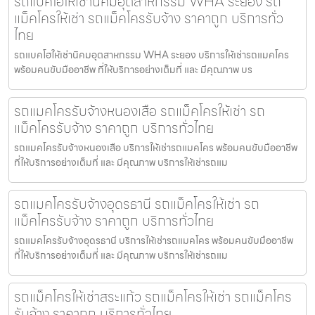
รถแบคโฮให้เช่านิคมอุตสาหกรรม WHA ระยอง รถ
แม็คโครให้เช่า รถแม็คโครรับจ้าง ราคาถูก บริการทั่ว
ไทย
รถแบคโฮให้เช่านิคมอุตสาหกรรม WHA ระยอง บริการให้เช่ารถแมคโคร
พร้อมคนขับมืออาชีพ ที่ให้บริการอย่างเต็มที่ และ มีคุณภาพ บร
รถแมคโครรับจ้างหนองเสือ รถแม็คโครให้เช่า รถ
แม็คโครรับจ้าง ราคาถูก บริการทั่วไทย
รถแมคโครรับจ้างหนองเสือ บริการให้เช่ารถแมคโคร พร้อมคนขับมืออาชีพ
ที่ให้บริการอย่างเต็มที่ และ มีคุณภาพ บริการให้เช่ารถแม
รถแมคโครรับจ้างอุดรธานี รถแม็คโครให้เช่า รถ
แม็คโครรับจ้าง ราคาถูก บริการทั่วไทย
รถแมคโครรับจ้างอุดรธานี บริการให้เช่ารถแมคโคร พร้อมคนขับมืออาชีพ
ที่ให้บริการอย่างเต็มที่ และ มีคุณภาพ บริการให้เช่ารถแม
รถแม็คโครให้เช่าสระแก้ว รถแม็คโครให้เช่า รถแม็คโคร
รับจ้าง ราคาถูก บริการทั่วไทย