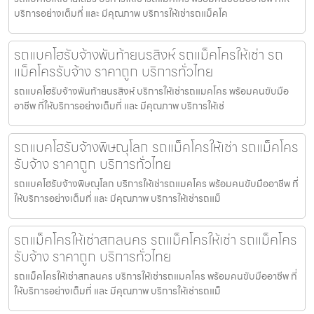
บริการอย่างเต็มที่ และ มีคุณภาพ บริการให้เช่ารถแม็คโค
รถแบคโฮรับจ้างพันท้ายนรสิงห์ รถแม็คโครให้เช่า รถ
แม็คโครรับจ้าง ราคาถูก บริการทั่วไทย
รถแบคโฮรับจ้างพันท้ายนรสิงห์ บริการให้เช่ารถแมคโคร พร้อมคนขับมือ
อาชีพ ที่ให้บริการอย่างเต็มที่ และ มีคุณภาพ บริการให้เช่
รถแบคโฮรับจ้างพิษณุโลก รถแม็คโครให้เช่า รถแม็คโคร
รับจ้าง ราคาถูก บริการทั่วไทย
รถแบคโฮรับจ้างพิษณุโลก บริการให้เช่ารถแมคโคร พร้อมคนขับมืออาชีพ ที่
ให้บริการอย่างเต็มที่ และ มีคุณภาพ บริการให้เช่ารถแม็
รถแม็คโครให้เช่าสกลนคร รถแม็คโครให้เช่า รถแม็คโคร
รับจ้าง ราคาถูก บริการทั่วไทย
รถแม็คโครให้เช่าสกลนคร บริการให้เช่ารถแมคโคร พร้อมคนขับมืออาชีพ ที่
ให้บริการอย่างเต็มที่ และ มีคุณภาพ บริการให้เช่ารถแม็