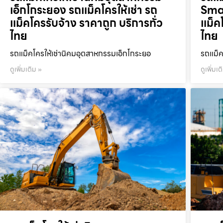
เอ็กโกระยอง รถแม็คโครให้เช่า รถ
Smar
แม็คโครรับจ้าง ราคาถูก บริการทั่ว
แม็ค
ไทย
ไทย
รถแม็คโครให้เช่านิคมอุตสาหกรรมเอ็กโกระยอ
รถแม็ค
ดูเพิ่มเติม »
ดูเพิ่มเต