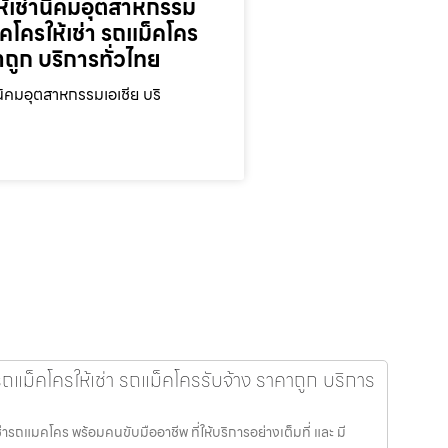
ห้เช่านิคมอุตสาหกรรม
็คโครให้เช่า รถแม็คโคร
าถูก บริการทั่วไทย
นิคมอุตสาหกรรมเอเชีย บริ
ถแม็คโครให้เช่า รถแม็คโครรับจ้าง ราคาถูก บริการ
่ารถแมคโคร พร้อมคนขับมืออาชีพ ที่ให้บริการอย่างเต็มที่ และ มี