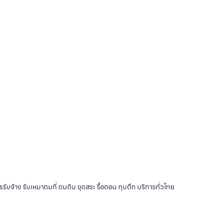
รับจ้าง รับเหมาถมที่ ถมดิน ขุดสระ รื้อถอน ทุบตึก บริการทั่วไทย