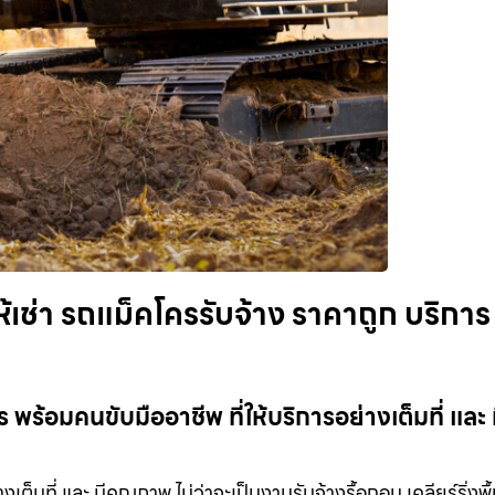
้เช่า รถแม็คโครรับจ้าง ราคาถูก บริการ
พร้อมคนขับมืออาชีพ ที่ให้บริการอย่างเต็มที่ และ 
เต็มที่ และ มีคุณภาพ ไม่ว่าจะเป็นงานรับจ้างรื้อถอน เคลียร์ริ่งพื้