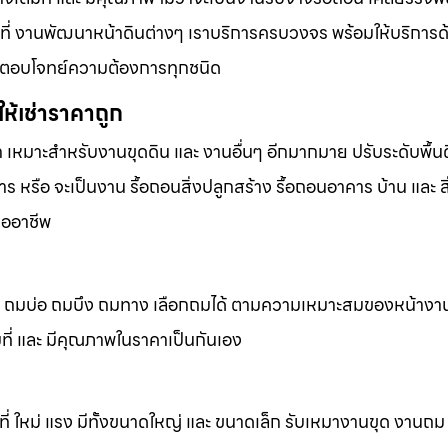
้นที่ งานพัฒนาหน้าดินต่างๆ เราบริการครบวงจร พร้อมให้บริการ
ารที่ตอบโจทย์ความต้องการทุกชนิด
ห้เช่าราคาถูก
ก เหมาะสำหรับงานขุดดิน และ งานอื่นๆ อีกมากมาย ปรับระดับพื้นด
 หรือ จะเป็นงาน รื้อถอนสิ่งปลูกสร้าง รื้อถอนอาคาร บ้าน และ ส
ืออาชีพ
ถมดิน ถมบ่อ ถมบึง ถมทาง เลือกถมได้ ตามความเหมาะสมของหน้างา
็มที่ และ มีคุณภาพในราคาเป็นกันเอง
้นที่ ใหม่ แรง มีทั้งขนาดใหญ่ และ ขนาดเล็ก รับเหมางานขุด งานถ