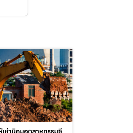
้เช่านิคมอุตสาหกรรมซี