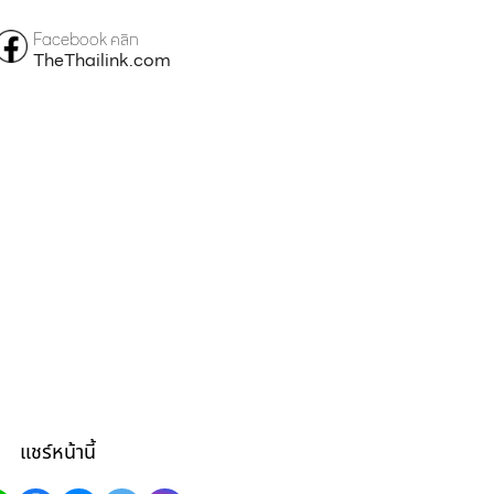
Facebook คลิก
TheThailink.com
แชร์หน้านี้