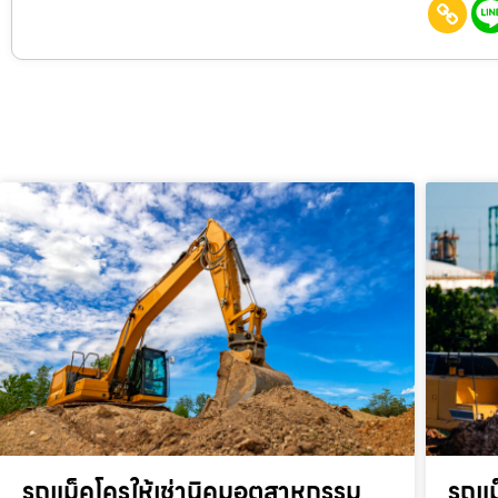
รถแม็คโครให้เช่านิคมอุตสาหกรรม
รถแม