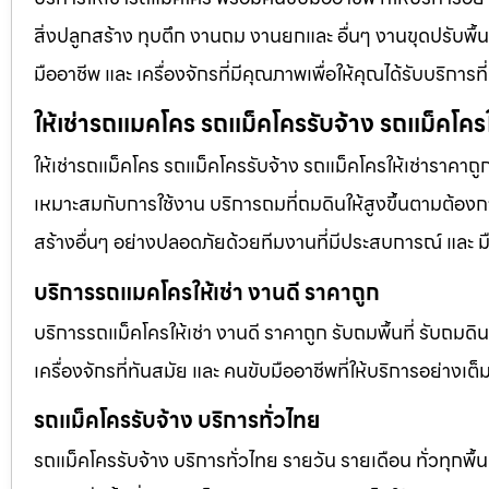
สิ่งปลูกสร้าง ทุบตึก งานถม งานยกและ อื่นๆ งานขุดปรับพื
มืออาชีพ และ เครื่องจักรที่มีคุณภาพเพื่อให้คุณได้รับบริก
ให้เช่ารถแมคโคร รถแม็คโครรับจ้าง รถแม็คโครใ
ให้เช่ารถแม็คโคร รถแม็คโครรับจ้าง รถแม็คโครให้เช่าราคาถู
เหมาะสมกับการใช้งาน บริการถมที่ถมดินให้สูงขึ้นตามต้องการ
สร้างอื่นๆ อย่างปลอดภัยด้วยทีมงานที่มีประสบการณ์ และ ม
บริการรถแมคโครให้เช่า งานดี ราคาถูก
บริการรถแม็คโครให้เช่า งานดี ราคาถูก รับถมพื้นที่ รับ
เครื่องจักรที่ทันสมัย และ คนขับมืออาชีพที่ให้บริการอย่างเต
รถแม็คโครรับจ้าง บริการทั่วไทย
รถแม็คโครรับจ้าง บริการทั่วไทย รายวัน รายเดือน ทั่วทุกพื