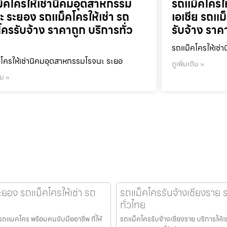
็คโครให้เช่านิคมอุตสาหกรรม
รถแม็คโครใ
ะ ระยอง รถแม็คโครให้เช่า รถ
เอเชีย รถแม
โครรับจ้าง ราคาถูก บริการทั่ว
รับจ้าง ราค
รถแม็คโครให้เช่า
โครให้เช่านิคมอุตสาหกรรมโรจนะ ระยอ
ดูเพิ่มเติม »
ิม »
ะยอง รถแม็คโครให้เช่า รถ
รถแม็คโครรับจ้างเชียงราย ร
ทั่วไทย
รถแมคโคร พร้อมคนขับมืออาชีพ ที่ให้
รถแม็คโครรับจ้างเชียงราย บริการให้เช