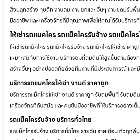
สิ่งปลูกสร้าง ทุบตึก งานถม งานยกและ อื่นๆ งานขุดปรับพื
มืออาชีพ และ เครื่องจักรที่มีคุณภาพเพื่อให้คุณได้รับบริก
ให้เช่ารถแมคโคร รถแม็คโครรับจ้าง รถแม็คโครใ
ให้เช่ารถแม็คโคร รถแม็คโครรับจ้าง รถแม็คโครให้เช่าราคาถู
เหมาะสมกับการใช้งาน บริการถมที่ถมดินให้สูงขึ้นตามต้องการ
สร้างอื่นๆ อย่างปลอดภัยด้วยทีมงานที่มีประสบการณ์ และ ม
บริการรถแมคโครให้เช่า งานดี ราคาถูก
บริการรถแม็คโครให้เช่า งานดี ราคาถูก รับถมพื้นที่ รับ
เครื่องจักรที่ทันสมัย และ คนขับมืออาชีพที่ให้บริการอย่างเต
รถแม็คโครรับจ้าง บริการทั่วไทย
รถแม็คโครรับจ้าง บริการทั่วไทย รายวัน รายเดือน ทั่วทุกพื