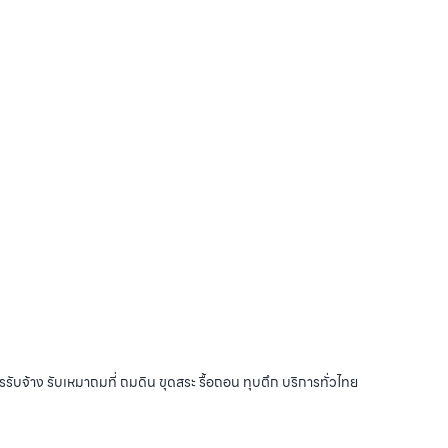
รับจ้าง รับเหมาถมที่ ถมดิน ขุดสระ รื้อถอน ทุบตึก บริการทั่วไทย