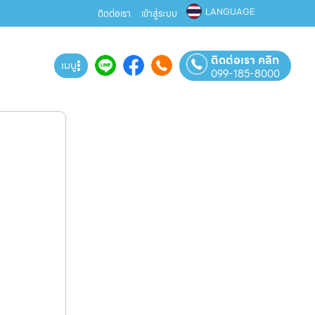
LANGUAGE
ติดต่อเรา
เข้าสู่ระบบ
ติดต่อเรา คลิก
เมนู
099-185-8000