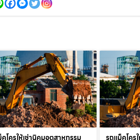
็คโครให้เช่านิคมอุตสาหกรรม
รถแม็คโครให