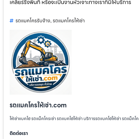
เคลียร์ริ่งพื้นที่ หรือจะเป็นงานหัวเจาะทางเราก็มีให้บริการ
รถแมคโครรับจ้าง
รถแมคโครให้เช่า
,
รถแมคโครให้เช่า.com
ให้เช่าแบคโฮ รถแม็คโครเช่า รถแบคโฮให้เช่า บริการรถแบคโฮให้เช่า รถแม็คโคร
ติดต่อเรา