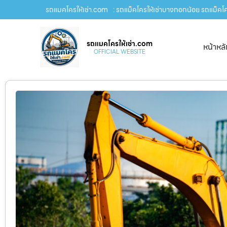
รถแมคโครให้เช่า.com
: รถแม็คโครให้เช่าบางกอกน้อย รถแม็คโคร
รถแมคโครให้เช่า.com
หน้าหล
OFFICIAL WEBSITE