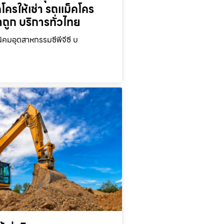
คโครให้เช่า รถแม็คโคร
าถูก บริการทั่วไทย
นิคมอุตสาหกรรมซีพีจีซี บ