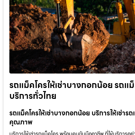
รถแม็คโครให้เช่าบางกอกน้อย รถแม็ค
บริการทั่วไทย
รถแม็คโครให้เช่าบางกอกน้อย บริการให้เช่ารถแม
คุณภาพ
บริการให้เช่ารถแม็คโคร พร้อมคนขับมืออาชีพ ที่ให้บริการอย่าง