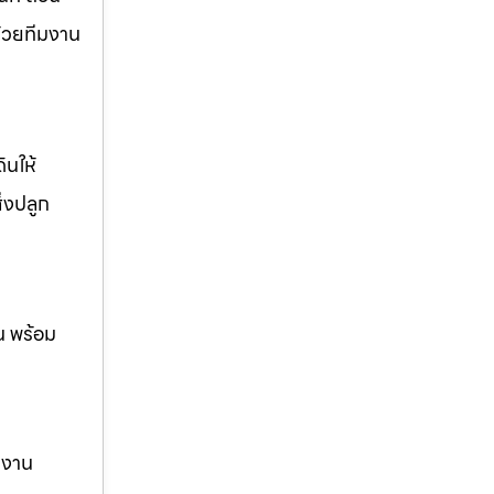
ด้วยทีมงาน
ินให้
ิ่งปลูก
น พร้อม
ม งาน