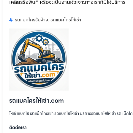
เคลียร์ริ่งพื้นที่ หรือจะเป็นงานหัวเจาะทางเราก็มีให้บริการ
รถแมคโครรับจ้าง
รถแมคโครให้เช่า
,
รถแมคโครให้เช่า.com
ให้เช่าแบคโฮ รถแม็คโครเช่า รถแบคโฮให้เช่า บริการรถแบคโฮให้เช่า รถแม็คโคร
ติดต่อเรา