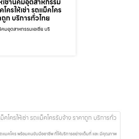
ห้เช่านิคมอุตสาหกรรม
็คโครให้เช่า รถแม็คโคร
าถูก บริการทั่วไทย
นิคมอุตสาหกรรมเอเชีย บริ
ม็คโครให้เช่า รถแม็คโครรับจ้าง ราคาถูก บริการทั่ว
ารถแมคโคร พร้อมคนขับมืออาชีพ ที่ให้บริการอย่างเต็มที่ และ มีคุณภาพ