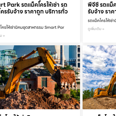
t Park รถแม็คโครให้เช่า รถ
พีจีซี รถแม็
โครรับจ้าง ราคาถูก บริการทั่ว
รับจ้าง ราค
รถแม็คโครให้เช่า
โครให้เช่านิคมอุตสาหกรรม Smart Par
ดูเพิ่มเติม »
ิม »