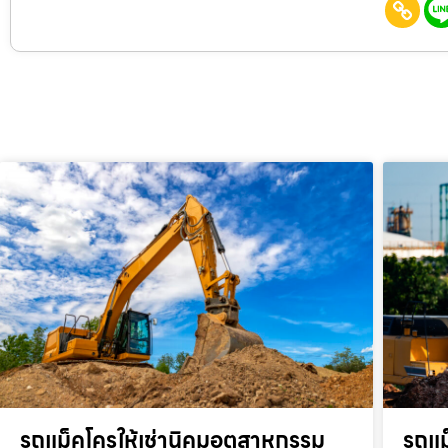
รถแม็คโครให้เช่านิคมอุตสาหกรรม
รถแม