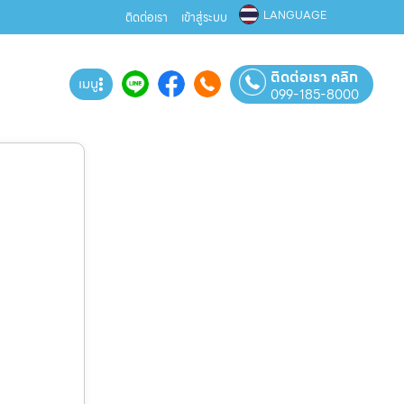
LANGUAGE
ติดต่อเรา
เข้าสู่ระบบ
ติดต่อเรา คลิก
เมนู
099-185-8000