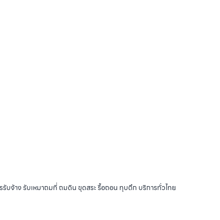
รับจ้าง รับเหมาถมที่ ถมดิน ขุดสระ รื้อถอน ทุบตึก บริการทั่วไทย