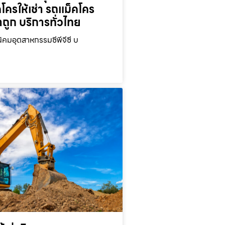
คโครให้เช่า รถแม็คโคร
าถูก บริการทั่วไทย
นิคมอุตสาหกรรมซีพีจีซี บ