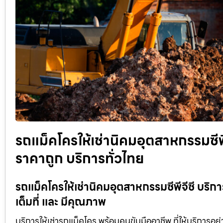
รถแม็คโครให้เช่านิคมอุตสาหกรรมซีพี
ราคาถูก บริการทั่วไทย
รถแม็คโครให้เช่านิคมอุตสาหกรรมซีพีจีซี บริก
เต็มที่ และ มีคุณภาพ
บริการให้เช่ารถแม็คโคร พร้อมคนขับมืออาชีพ ที่ให้บริการอย่าง