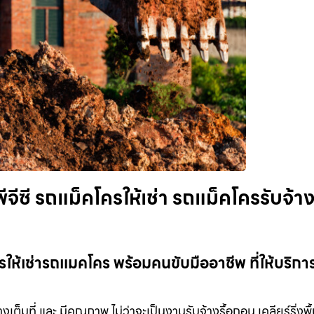
จีซี รถแม็คโครให้เช่า รถแม็คโครรับจ้า
ารให้เช่ารถแมคโคร พร้อมคนขับมืออาชีพ ที่ให้บริกา
เต็มที่ และ มีคุณภาพ ไม่ว่าจะเป็นงานรับจ้างรื้อถอน เคลียร์ริ่งพื้