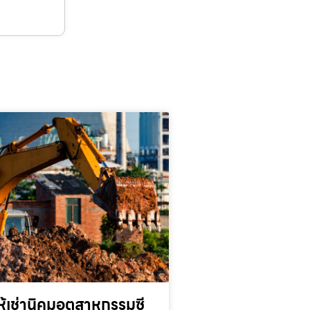
้เช่านิคมอุตสาหกรรมซี