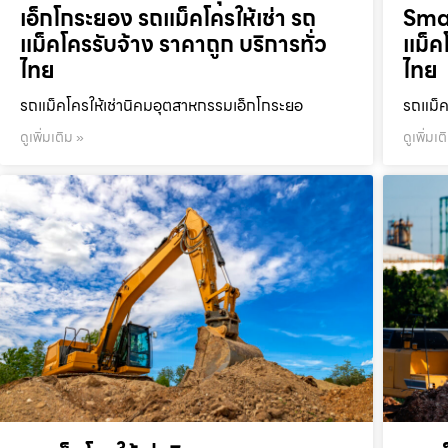
เอ็กโกระยอง รถแม็คโครให้เช่า รถ
Smar
แม็คโครรับจ้าง ราคาถูก บริการทั่ว
แม็ค
ไทย
ไทย
รถแม็คโครให้เช่านิคมอุตสาหกรรมเอ็กโกระยอ
รถแม็ค
ดูเพิ่มเติม »
ดูเพิ่มเต