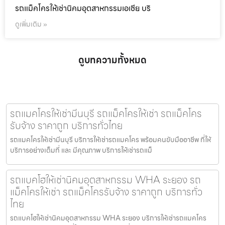
รถแม็คโครให้เช่านิคมอุตสาหกรรมเอเชีย บริ
ดูเพิ่มเติม »
ดูบทความทั้งหมด
รถแมคโครให้เช่ามีนบุรี รถแม็คโครให้เช่า รถแม็คโคร
รับจ้าง ราคาถูก บริการทั่วไทย
รถแมคโครให้เช่ามีนบุรี บริการให้เช่ารถแมคโคร พร้อมคนขับมืออาชีพ ที่ให้
บริการอย่างเต็มที่ และ มีคุณภาพ บริการให้เช่ารถแม็
รถแบคโฮให้เช่านิคมอุตสาหกรรม WHA ระยอง รถ
แม็คโครให้เช่า รถแม็คโครรับจ้าง ราคาถูก บริการทั่ว
ไทย
รถแบคโฮให้เช่านิคมอุตสาหกรรม WHA ระยอง บริการให้เช่ารถแมคโคร