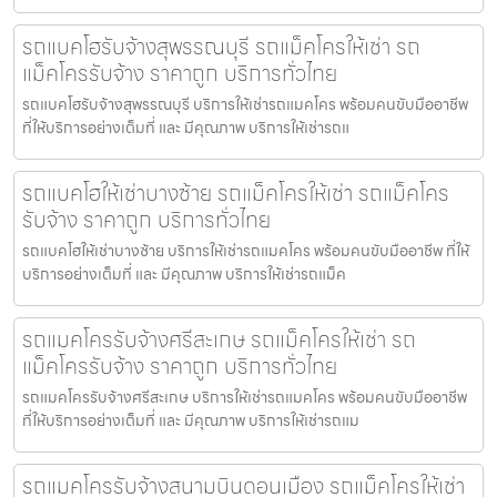
รถแบคโฮรับจ้างสุพรรณบุรี รถแม็คโครให้เช่า รถ
แม็คโครรับจ้าง ราคาถูก บริการทั่วไทย
รถแบคโฮรับจ้างสุพรรณบุรี บริการให้เช่ารถแมคโคร พร้อมคนขับมืออาชีพ
ที่ให้บริการอย่างเต็มที่ และ มีคุณภาพ บริการให้เช่ารถแ
รถแบคโฮให้เช่าบางซ้าย รถแม็คโครให้เช่า รถแม็คโคร
รับจ้าง ราคาถูก บริการทั่วไทย
รถแบคโฮให้เช่าบางซ้าย บริการให้เช่ารถแมคโคร พร้อมคนขับมืออาชีพ ที่ให้
บริการอย่างเต็มที่ และ มีคุณภาพ บริการให้เช่ารถแม็ค
รถแมคโครรับจ้างศรีสะเกษ รถแม็คโครให้เช่า รถ
แม็คโครรับจ้าง ราคาถูก บริการทั่วไทย
รถแมคโครรับจ้างศรีสะเกษ บริการให้เช่ารถแมคโคร พร้อมคนขับมืออาชีพ
ที่ให้บริการอย่างเต็มที่ และ มีคุณภาพ บริการให้เช่ารถแม
รถแมคโครรับจ้างสนามบินดอนเมือง รถแม็คโครให้เช่า