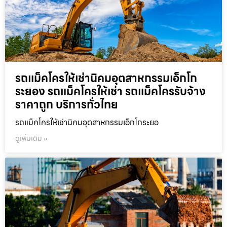
รถแม็คโครให้เช่านิคมอุตสาหกรรมเอ็กโก
ระยอง รถแม็คโครให้เช่า รถแม็คโครรับจ้าง
ราคาถูก บริการทั่วไทย
รถแม็คโครให้เช่านิคมอุตสาหกรรมเอ็กโกระยอ
ดูเพิ่มเติม »