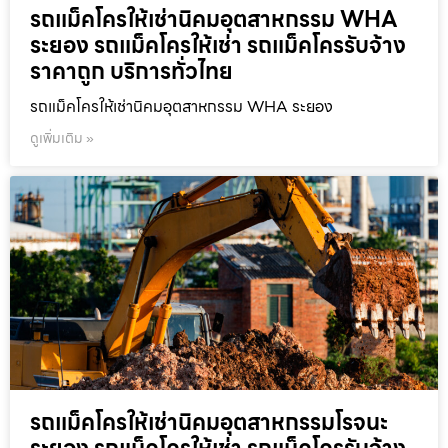
รถแม็คโครให้เช่านิคมอุตสาหกรรม WHA
ระยอง รถแม็คโครให้เช่า รถแม็คโครรับจ้าง
ราคาถูก บริการทั่วไทย
รถแม็คโครให้เช่านิคมอุตสาหกรรม WHA ระยอง
ดูเพิ่มเติม »
รถแม็คโครให้เช่านิคมอุตสาหกรรมโรจนะ