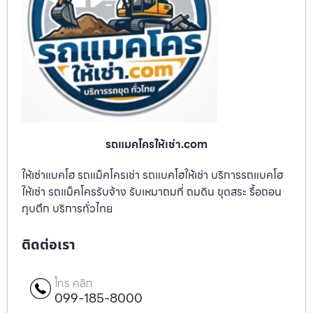
รถแมคโครให้เช่า.com
ให้เช่าแบคโฮ รถแม็คโครเช่า รถแบคโฮให้เช่า บริการรถแบคโฮ
ให้เช่า รถแม็คโครรับจ้าง รับเหมาถมที่ ถมดิน ขุดสระ รื้อถอน
ทุบตึก บริการทั่วไทย
ติดต่อเรา
โทร คลิก
099-185-8000