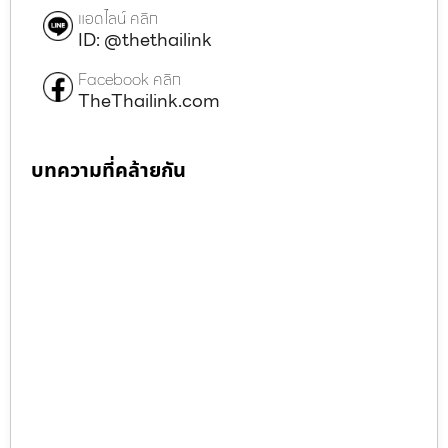
แอดไลน์ คลิก
ID: @thethailink
Facebook คลิก
TheThailink.com
บทความที่คล้ายกัน