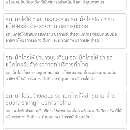
พร้อมคนขับมืออาชีพ ที่ให้บริการอย่างเต็มที่ และ มีคุณภาพ บร
รถแบคโฮให้เช่าสมุทรสงคราม รถแม็คโครให้เช่า รถ
แม็คโครรับจ้าง ราคาถูก บริการทั่วไทย
รถแบคโฮให้เช่าสมุทรสงคราม บริการให้เช่ารถแมคโคร พร้อมคนขับมือ
อาชีพ ที่ให้บริการอย่างเต็มที่ และ มีคุณภาพ บริการให้เช่ารถ
รถแม็คโครให้เช่าบางขุนเทียน รถแม็คโครให้เช่า รถ
แม็คโครรับจ้าง ราคาถูก บริการทั่วไทย
รถแม็คโครให้เช่าบางขุนเทียน บริการให้เช่ารถแมคโคร พร้อมคนขับมือ
อาชีพ ที่ให้บริการอย่างเต็มที่ และ มีคุณภาพ บริการให้เช่า
รถแบคโฮรับจ้างชลบุรี รถแม็คโครให้เช่า รถแม็คโคร
รับจ้าง ราคาถูก บริการทั่วไทย
รถแบคโฮรับจ้างชลบุรี บริการให้เช่ารถแมคโคร พร้อมคนขับมืออาชีพ ที่ให้
บริการอย่างเต็มที่ และ มีคุณภาพ บริการให้เช่ารถแม็คโ