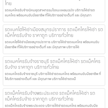
ไทย
รถแมคโครรับจ้างนิคมอุตสาหกรรมโรจนะแหลมฉบัง บริการให้เช่ารถ
แมคโคร พร้อมคนขับมืออาชีพ ที่ให้บริการอย่างเต็มที่ และ มีคุณภา
รถแบคโฮให้เช่าเมืองสมุทรปราการ รถแม็คโครให้เช่า รถ
แม็คโครรับจ้าง ราคาถูก บริการทั่วไทย
รถแบคโฮให้เช่าเมืองสมุทรปราการ บริการให้เช่ารถแมคโคร พร้อมคนขับ
มืออาชีพ ที่ให้บริการอย่างเต็มที่ และ มีคุณภาพ บริการให้เ
รถแมคโครรับจ้างราชบุรี รถแม็คโครให้เช่า รถแม็คโคร
รับจ้าง ราคาถูก บริการทั่วไทย
รถแมคโครรับจ้างราชบุรี บริการให้เช่ารถแมคโคร พร้อมคนขับมืออาชีพ ที่
ให้บริการอย่างเต็มที่ และ มีคุณภาพ บริการให้เช่ารถแม็
รถแม็คโครรับจ้างพระประแดง รถแม็คโครให้เช่า รถ
แม็คโครรับจ้าง ราคาถูก บริการทั่วไทย
รถแม็คโครรับจ้างพระประแดง บริการให้เช่ารถแมคโคร พร้อมคนขับมือ