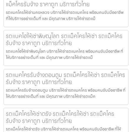
แม็คโครรับจ้าง ราคาถูก บริการทั่วไทย
รถแมคโครให้เช่านครหลวง บริการให้เช่ารถแมคโคร พร้อมคนขับมืออาชีพ
ที่ให้บริการอย่างเต็มที่ และ มีคุณภาพ บริการให้เช่ารถแม็
รถแบคโฮให้เช่าพิษณุโลก รถแม็คโครให้เช่า รถแม็คโคร
รับจ้าง ราคาถูก บริการทั่วไทย
รถแบคโฮให้เช่าพิษณุโลก บริการให้เช่ารถแมคโคร พร้อมคนขับมืออาชีพ ที่
ให้บริการอย่างเต็มที่ และ มีคุณภาพ บริการให้เช่ารถแม็
รถแมคโครรับจ้างดอนตูม รถแม็คโครให้เช่า รถแม็คโคร
รับจ้าง ราคาถูก บริการทั่วไทย
รถแมคโครรับจ้างดอนตูม บริการให้เช่ารถแมคโคร พร้อมคนขับมืออาชีพ ที่
ให้บริการอย่างเต็มที่ และ มีคุณภาพ บริการให้เช่ารถแม็ค
รถแม็คโครให้เช่าตรัง รถแม็คโครให้เช่า รถแม็คโคร
รับจ้าง ราคาถูก บริการทั่วไทย
รถแม็คโครให้เช่าตรัง บริการให้เช่ารถแมคโคร พร้อมคนขับมืออาชีพ ที่ให้