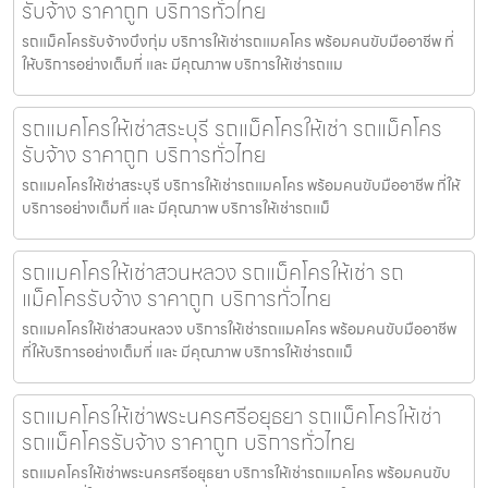
รับจ้าง ราคาถูก บริการทั่วไทย
รถแม็คโครรับจ้างบึงกุ่ม บริการให้เช่ารถแมคโคร พร้อมคนขับมืออาชีพ ที่
ให้บริการอย่างเต็มที่ และ มีคุณภาพ บริการให้เช่ารถแม
รถแมคโครให้เช่าสระบุรี รถแม็คโครให้เช่า รถแม็คโคร
รับจ้าง ราคาถูก บริการทั่วไทย
รถแมคโครให้เช่าสระบุรี บริการให้เช่ารถแมคโคร พร้อมคนขับมืออาชีพ ที่ให้
บริการอย่างเต็มที่ และ มีคุณภาพ บริการให้เช่ารถแม็
รถแมคโครให้เช่าสวนหลวง รถแม็คโครให้เช่า รถ
แม็คโครรับจ้าง ราคาถูก บริการทั่วไทย
รถแมคโครให้เช่าสวนหลวง บริการให้เช่ารถแมคโคร พร้อมคนขับมืออาชีพ
ที่ให้บริการอย่างเต็มที่ และ มีคุณภาพ บริการให้เช่ารถแม็
รถแมคโครให้เช่าพระนครศรีอยุธยา รถแม็คโครให้เช่า
รถแม็คโครรับจ้าง ราคาถูก บริการทั่วไทย
รถแมคโครให้เช่าพระนครศรีอยุธยา บริการให้เช่ารถแมคโคร พร้อมคนขับ