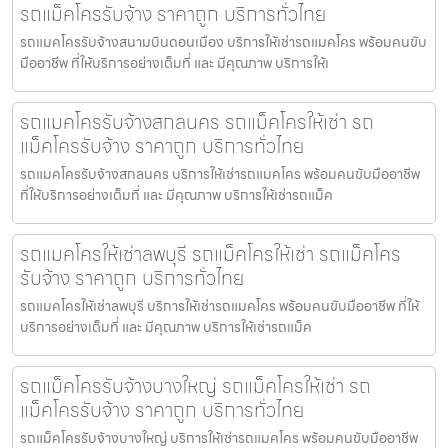
รถแม็คโครรับจ้าง ราคาถูก บริการทั่วไทย
รถแมคโครรับจ้างสนามบินดอนเมือง บริการให้เช่ารถแมคโคร พร้อมคนขับ
มืออาชีพ ที่ให้บริการอย่างเต็มที่ และ มีคุณภาพ บริการให้เ
รถแมคโครรับจ้างสกลนคร รถแม็คโครให้เช่า รถ
แม็คโครรับจ้าง ราคาถูก บริการทั่วไทย
รถแมคโครรับจ้างสกลนคร บริการให้เช่ารถแมคโคร พร้อมคนขับมืออาชีพ
ที่ให้บริการอย่างเต็มที่ และ มีคุณภาพ บริการให้เช่ารถแม็ค
รถแมคโครให้เช่าลพบุรี รถแม็คโครให้เช่า รถแม็คโคร
รับจ้าง ราคาถูก บริการทั่วไทย
รถแมคโครให้เช่าลพบุรี บริการให้เช่ารถแมคโคร พร้อมคนขับมืออาชีพ ที่ให้
บริการอย่างเต็มที่ และ มีคุณภาพ บริการให้เช่ารถแม็ค
รถแม็คโครรับจ้างบางใหญ่ รถแม็คโครให้เช่า รถ
แม็คโครรับจ้าง ราคาถูก บริการทั่วไทย
รถแม็คโครรับจ้างบางใหญ่ บริการให้เช่ารถแมคโคร พร้อมคนขับมืออาชีพ