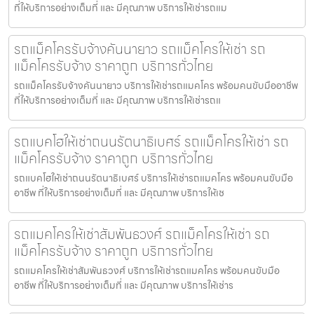
ที่ให้บริการอย่างเต็มที่ และ มีคุณภาพ บริการให้เช่ารถแม
รถแม็คโครรับจ้างคันนายาว รถแม็คโครให้เช่า รถ
แม็คโครรับจ้าง ราคาถูก บริการทั่วไทย
รถแม็คโครรับจ้างคันนายาว บริการให้เช่ารถแมคโคร พร้อมคนขับมืออาชีพ
ที่ให้บริการอย่างเต็มที่ และ มีคุณภาพ บริการให้เช่ารถแ
รถแบคโฮให้เช่าถนนรัตนาธิเบศร์ รถแม็คโครให้เช่า รถ
แม็คโครรับจ้าง ราคาถูก บริการทั่วไทย
รถแบคโฮให้เช่าถนนรัตนาธิเบศร์ บริการให้เช่ารถแมคโคร พร้อมคนขับมือ
อาชีพ ที่ให้บริการอย่างเต็มที่ และ มีคุณภาพ บริการให้เช
รถแมคโครให้เช่าสัมพันธวงศ์ รถแม็คโครให้เช่า รถ
แม็คโครรับจ้าง ราคาถูก บริการทั่วไทย
รถแมคโครให้เช่าสัมพันธวงศ์ บริการให้เช่ารถแมคโคร พร้อมคนขับมือ
อาชีพ ที่ให้บริการอย่างเต็มที่ และ มีคุณภาพ บริการให้เช่าร