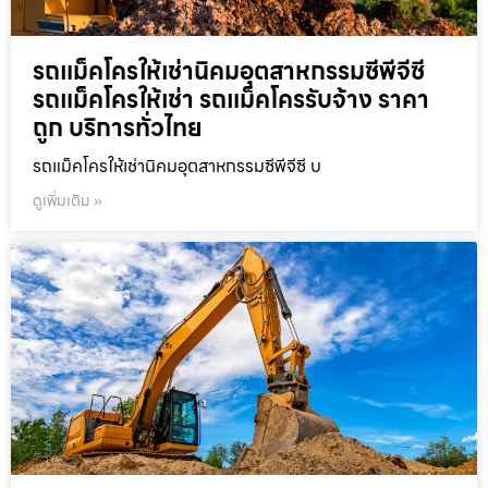
รถแม็คโครให้เช่านิคมอุตสาหกรรมซีพีจีซี
รถแม็คโครให้เช่า รถแม็คโครรับจ้าง ราคา
ถูก บริการทั่วไทย
รถแม็คโครให้เช่านิคมอุตสาหกรรมซีพีจีซี บ
ดูเพิ่มเติม »