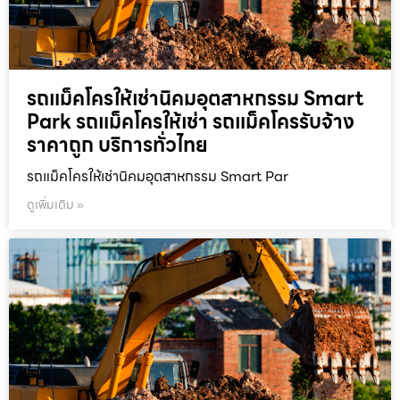
รถแม็คโครให้เช่านิคมอุตสาหกรรม Smart
Park รถแม็คโครให้เช่า รถแม็คโครรับจ้าง
ราคาถูก บริการทั่วไทย
รถแม็คโครให้เช่านิคมอุตสาหกรรม Smart Par
ดูเพิ่มเติม »