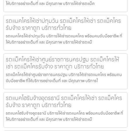
ให้บริการอย่างเต็มที่ และ มีคุณภาพ บริการให้เช่ารถแม็ค
รถแมคโครให้เช่าปทุมวัน รถแม็คโครให้เช่า รถแม็คโคร
รับจ้าง ราคาถูก บริการทั่วไทย
รถแมคโครให้เช่าปทุมวัน บริการให้เช่ารถแมคโคร พร้อมคนขับมืออาชีพ ที่
ให้บริการอย่างเต็มที่ และ มีคุณภาพ บริการให้เช่ารถแม็
รถแม็คโครให้เช่าศูนย์ราชการนครปฐม รถแม็คโครให้
เช่า รถแม็คโครรับจ้าง ราคาถูก บริการทั่วไทย
รถแม็คโครให้เช่าศูนย์ราชการนครปฐม บริการให้เช่ารถแมคโคร พร้อมคน
ขับมืออาชีพ ที่ให้บริการอย่างเต็มที่ และ มีคุณภาพ บริการใ
รถแบคโฮรับจ้างอุดรธานี รถแม็คโครให้เช่า รถแม็คโคร
รับจ้าง ราคาถูก บริการทั่วไทย
รถแบคโฮรับจ้างอุดรธานี บริการให้เช่ารถแมคโคร พร้อมคนขับมืออาชีพ ที่
ให้บริการอย่างเต็มที่ และ มีคุณภาพ บริการให้เช่ารถแม็