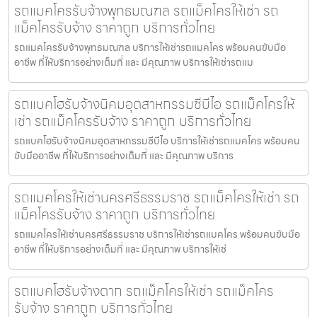
รถแมคโครรับจ้างพุทธมณฑล รถแม็คโครให้เช่า รถ
แม็คโครรับจ้าง ราคาถูก บริการทั่วไทย
รถแมคโครรับจ้างพุทธมณฑล บริการให้เช่ารถแมคโคร พร้อมคนขับมือ
อาชีพ ที่ให้บริการอย่างเต็มที่ และ มีคุณภาพ บริการให้เช่ารถแม
รถแบคโฮรับจ้างนิคมอุตสาหกรรมซีบีไอ รถแม็คโครให้
เช่า รถแม็คโครรับจ้าง ราคาถูก บริการทั่วไทย
รถแบคโฮรับจ้างนิคมอุตสาหกรรมซีบีไอ บริการให้เช่ารถแมคโคร พร้อมคน
ขับมืออาชีพ ที่ให้บริการอย่างเต็มที่ และ มีคุณภาพ บริการ
รถแมคโครให้เช่านครศรีธรรมราช รถแม็คโครให้เช่า รถ
แม็คโครรับจ้าง ราคาถูก บริการทั่วไทย
รถแมคโครให้เช่านครศรีธรรมราช บริการให้เช่ารถแมคโคร พร้อมคนขับมือ
อาชีพ ที่ให้บริการอย่างเต็มที่ และ มีคุณภาพ บริการให้เช่
รถแบคโฮรับจ้างตาก รถแม็คโครให้เช่า รถแม็คโคร
รับจ้าง ราคาถูก บริการทั่วไทย