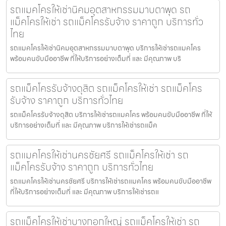
รถแมคโครให้เช่านิคมอุตสาหกรรมมาบตาพุด รถ
แม็คโครให้เช่า รถแม็คโครรับจ้าง ราคาถูก บริการทั่ว
ไทย
รถแมคโครให้เช่านิคมอุตสาหกรรมมาบตาพุด บริการให้เช่ารถแมคโคร
พร้อมคนขับมืออาชีพ ที่ให้บริการอย่างเต็มที่ และ มีคุณภาพ บริ
รถแม็คโครรับจ้างดุสิต รถแม็คโครให้เช่า รถแม็คโคร
รับจ้าง ราคาถูก บริการทั่วไทย
รถแม็คโครรับจ้างดุสิต บริการให้เช่ารถแมคโคร พร้อมคนขับมืออาชีพ ที่ให้
บริการอย่างเต็มที่ และ มีคุณภาพ บริการให้เช่ารถแม็ค
รถแมคโครให้เช่านครชัยศรี รถแม็คโครให้เช่า รถ
แม็คโครรับจ้าง ราคาถูก บริการทั่วไทย
รถแมคโครให้เช่านครชัยศรี บริการให้เช่ารถแมคโคร พร้อมคนขับมืออาชีพ
ที่ให้บริการอย่างเต็มที่ และ มีคุณภาพ บริการให้เช่ารถแ
รถแม็คโครให้เช่าบางกอกใหญ่ รถแม็คโครให้เช่า รถ