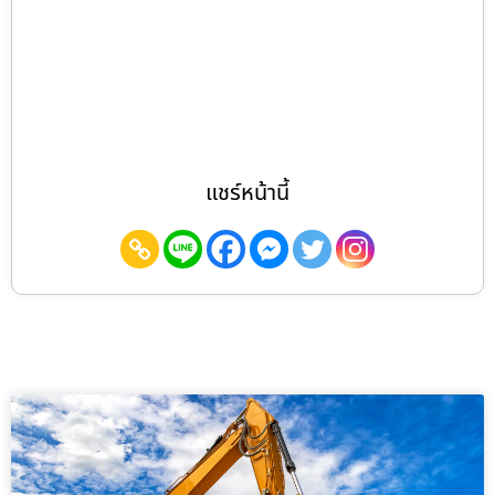
แชร์หน้านี้