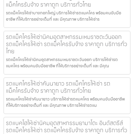
แม็คโครรับจ้าง ราคาถูก บริการทั่วไทย
รถแม็คโครให้เช่าบางกอกใหญ่ บริการให้เช่ารถแมคโคร พร้อมคนขับมือ
อาชีพ ที่ให้บริการอย่างเต็มที่ และ มีคุณภาพ บริการให้เช่าร
รถแม็คโครให้เช่านิคมอุตสาหกรรมเหมราชตะวันออก
รถแม็คโครให้เช่า รถแม็คโครรับจ้าง ราคาถูก บริการทั่ว
ไทย
รถแม็คโครให้เช่านิคมอุตสาหกรรมเหมราชตะวันออก บริการให้เช่ารถ
แมคโคร พร้อมคนขับมืออาชีพ ที่ให้บริการอย่างเต็มที่ และ มีคุณ
รถแมคโครให้เช่าคันนายาว รถแม็คโครให้เช่า รถ
แม็คโครรับจ้าง ราคาถูก บริการทั่วไทย
รถแมคโครให้เช่าคันนายาว บริการให้เช่ารถแมคโคร พร้อมคนขับมืออาชีพ
ที่ให้บริการอย่างเต็มที่ และ มีคุณภาพ บริการให้เช่ารถแม
รถแบคโฮให้เช่านิคมอุตสาหกรรมยามาโตะ อินดัสตรีส์
รถแม็คโครให้เช่า รถแม็คโครรับจ้าง ราคาถูก บริการทั่ว