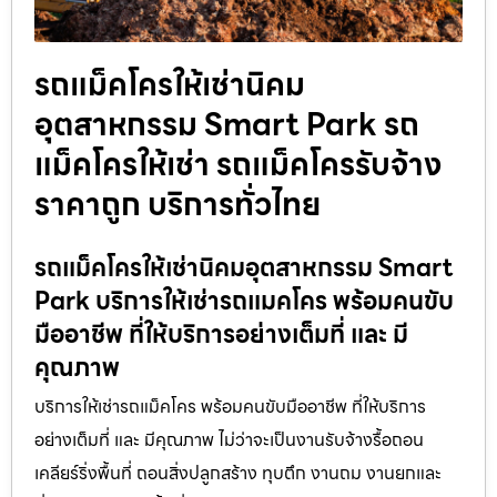
รถแม็คโครให้เช่านิคม
อุตสาหกรรม Smart Park รถ
แม็คโครให้เช่า รถแม็คโครรับจ้าง
ราคาถูก บริการทั่วไทย
รถแม็คโครให้เช่านิคมอุตสาหกรรม Smart
Park บริการให้เช่ารถแมคโคร พร้อมคนขับ
มืออาชีพ ที่ให้บริการอย่างเต็มที่ และ มี
คุณภาพ
บริการให้เช่ารถแม็คโคร พร้อมคนขับมืออาชีพ ที่ให้บริการ
อย่างเต็มที่ และ มีคุณภาพ ไม่ว่าจะเป็นงานรับจ้างรื้อถอน
เคลียร์ริ่งพื้นที่ ถอนสิ่งปลูกสร้าง ทุบตึก งานถม งานยกและ