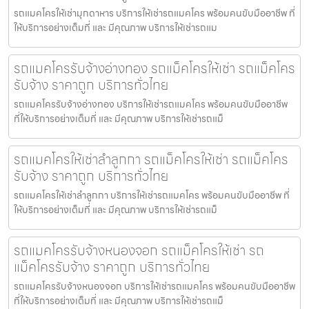
รถแมคโครให้เช่ามุกดาหาร บริการให้เช่ารถแมคโคร พร้อมคนขับมืออาชีพ ที่
ให้บริการอย่างเต็มที่ และ มีคุณภาพ บริการให้เช่ารถแม
รถแมคโครรับจ้างอ่างทอง รถแม็คโครให้เช่า รถแม็คโคร
รับจ้าง ราคาถูก บริการทั่วไทย
รถแมคโครรับจ้างอ่างทอง บริการให้เช่ารถแมคโคร พร้อมคนขับมืออาชีพ
ที่ให้บริการอย่างเต็มที่ และ มีคุณภาพ บริการให้เช่ารถแม็
รถแมคโครให้เช่าลำลูกกา รถแม็คโครให้เช่า รถแม็คโคร
รับจ้าง ราคาถูก บริการทั่วไทย
รถแมคโครให้เช่าลำลูกกา บริการให้เช่ารถแมคโคร พร้อมคนขับมืออาชีพ ที่
ให้บริการอย่างเต็มที่ และ มีคุณภาพ บริการให้เช่ารถแม็
รถแมคโครรับจ้างหนองจอก รถแม็คโครให้เช่า รถ
แม็คโครรับจ้าง ราคาถูก บริการทั่วไทย
รถแมคโครรับจ้างหนองจอก บริการให้เช่ารถแมคโคร พร้อมคนขับมืออาชีพ
ที่ให้บริการอย่างเต็มที่ และ มีคุณภาพ บริการให้เช่ารถแม็