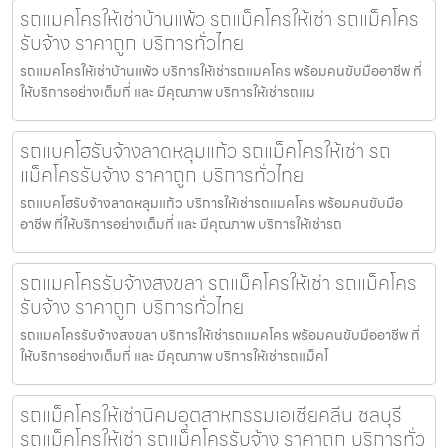
รถแมคโครให้เช่าบ้านแพ้ว รถแม็คโครให้เช่า รถแม็คโคร
รับจ้าง ราคาถูก บริการทั่วไทย
รถแมคโครให้เช่าบ้านแพ้ว บริการให้เช่ารถแมคโคร พร้อมคนขับมืออาชีพ ที่
ให้บริการอย่างเต็มที่ และ มีคุณภาพ บริการให้เช่ารถแม
รถแบคโฮรับจ้างลาดหลุมแก้ว รถแม็คโครให้เช่า รถ
แม็คโครรับจ้าง ราคาถูก บริการทั่วไทย
รถแบคโฮรับจ้างลาดหลุมแก้ว บริการให้เช่ารถแมคโคร พร้อมคนขับมือ
อาชีพ ที่ให้บริการอย่างเต็มที่ และ มีคุณภาพ บริการให้เช่ารถ
รถแมคโครรับจ้างสงขลา รถแม็คโครให้เช่า รถแม็คโคร
รับจ้าง ราคาถูก บริการทั่วไทย
รถแมคโครรับจ้างสงขลา บริการให้เช่ารถแมคโคร พร้อมคนขับมืออาชีพ ที่
ให้บริการอย่างเต็มที่ และ มีคุณภาพ บริการให้เช่ารถแม็คโ
รถแม็คโครให้เช่านิคมอุตสาหกรรมเอเชียคลีน ชลบุรี
รถแม็คโครให้เช่า รถแม็คโครรับจ้าง ราคาถูก บริการทั่ว