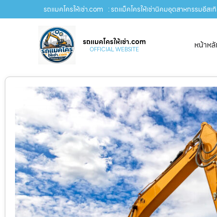
รถแมคโครให้เช่า.com
: รถแม็คโครให้เช่านิคมอุตสาหกรรมอีสเทิ
รถแมคโครให้เช่า.com
หน้าหล
OFFICIAL WEBSITE