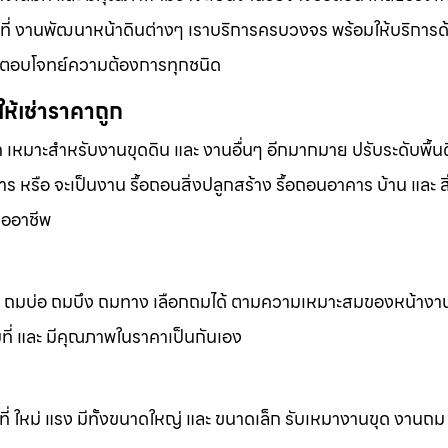
้นที่ งานพัฒนาหน้าดินต่างๆ เราบริการครบวงจร พร้อมให้บริการ
ารที่ตอบโจทย์ความต้องการทุกชนิด
ห้เช่าราคาถูก
ก เหมาะสำหรับงานขุดดิน และ งานอื่นๆ อีกมากมาย ปรับระดับพื้นด
 หรือ จะเป็นงาน รื้อถอนสิ่งปลูกสร้าง รื้อถอนอาคาร บ้าน และ ส
ืออาชีพ
ถมดิน ถมบ่อ ถมบึง ถมทาง เลือกถมได้ ตามความเหมาะสมของหน้างา
็มที่ และ มีคุณภาพในราคาเป็นกันเอง
้นที่ ใหม่ แรง มีทั้งขนาดใหญ่ และ ขนาดเล็ก รับเหมางานขุด งานถ