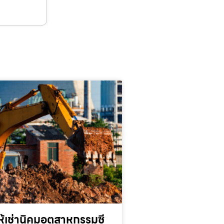
้เช่านิคมอุตสาหกรรมซี