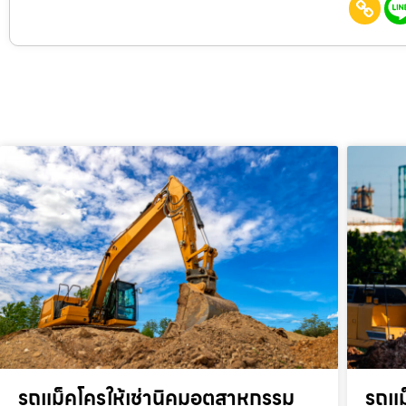
รถแม็คโครให้เช่านิคมอุตสาหกรรม
รถแม