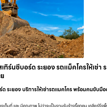
ทิร์นซีบอร์ด ระยอง รถแม็คโครให้เช่า 
ทย
ร์ด ระยอง บริการให้เช่ารถแมคโคร พร้อมคนขับมืออา
เต็มที่ และ มีคุณภาพ ไม่ว่าจะเป็นงานรับจ้างรื้อถอน เคลียร์ริ่งพื้