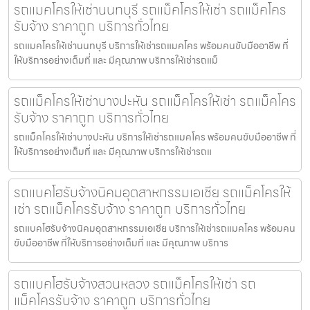
รถแมคโครให้เช่านนทบุรี รถแม็คโครให้เช่า รถแม็คโคร
รับจ้าง ราคาถูก บริการทั่วไทย
รถแมคโครให้เช่านนทบุรี บริการให้เช่ารถแมคโคร พร้อมคนขับมืออาชีพ ที่
ให้บริการอย่างเต็มที่ และ มีคุณภาพ บริการให้เช่ารถแม็
รถแม็คโครให้เช่าบางปะหัน รถแม็คโครให้เช่า รถแม็คโคร
รับจ้าง ราคาถูก บริการทั่วไทย
รถแม็คโครให้เช่าบางปะหัน บริการให้เช่ารถแมคโคร พร้อมคนขับมืออาชีพ ที่
ให้บริการอย่างเต็มที่ และ มีคุณภาพ บริการให้เช่ารถแ
รถแบคโฮรับจ้างนิคมอุตสาหกรรมเอเชีย รถแม็คโครให้
เช่า รถแม็คโครรับจ้าง ราคาถูก บริการทั่วไทย
รถแบคโฮรับจ้างนิคมอุตสาหกรรมเอเชีย บริการให้เช่ารถแมคโคร พร้อมคน
ขับมืออาชีพ ที่ให้บริการอย่างเต็มที่ และ มีคุณภาพ บริการ
รถแบคโฮรับจ้างสวนหลวง รถแม็คโครให้เช่า รถ
แม็คโครรับจ้าง ราคาถูก บริการทั่วไทย