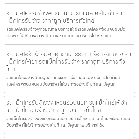
รถแมคโครรับจ้างพุทธมณฑล รถแม็คโครให้เช่า รถ
แม็คโครรับจ้าง ราคาถูก บริการทั่วไทย
รถแมคโครรับจ้างพุทธมณฑล บริการให้เช่ารถแมคโคร พร้อมคนขับมือ
อาชีพ ที่ให้บริการอย่างเต็มที่ และ มีคุณภาพ บริการให้เช่ารถแม
รถแบคโฮรับจ้างนิคมอุตสาหกรรมท่าเรือแหลมฉบัง รถ
แม็คโครให้เช่า รถแม็คโครรับจ้าง ราคาถูก บริการทั่ว
ไทย
รถแบคโฮรับจ้างนิคมอุตสาหกรรมท่าเรือแหลมฉบัง บริการให้เช่ารถ
แมคโคร พร้อมคนขับมืออาชีพ ที่ให้บริการอย่างเต็มที่ และ มีคุณภ
รถแม็คโครรับจ้างวงแหวนรอบนอก รถแม็คโครให้เช่า
รถแม็คโครรับจ้าง ราคาถูก บริการทั่วไทย
รถแม็คโครรับจ้างวงแหวนรอบนอก บริการให้เช่ารถแมคโคร พร้อมคนขับ
มืออาชีพ ที่ให้บริการอย่างเต็มที่ และ มีคุณภาพ บริการให้เช่