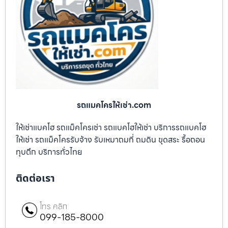
รถแมคโครให้เช่า.com
ให้เช่าแบคโฮ รถแม็คโครเช่า รถแบคโฮให้เช่า บริการรถแบคโฮ
ให้เช่า รถแม็คโครรับจ้าง รับเหมาถมที่ ถมดิน ขุดสระ รื้อถอน
ทุบตึก บริการทั่วไทย
ติดต่อเรา
โทร คลิก
099-185-8000