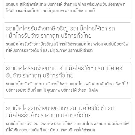
รถแบคโฮให้เช่าศรีสะเกษ บริการให้เช่ารถแมคโคร พร้อมคนขับมืออาชีพ ที่
ให้บริการอย่างเต็มที่ และ มีคุณภาพ บริการให้เช่ารถแม็
รถแม็คโครรับจ้างภาษีเจริญ รถแม็คโครให้เช่า รถ
แม็คโครรับจ้าง ราคาถูก บริการทั่วไทย
รถแม็คโครรับจ้างภาษีเจริญ บริการให้เช่ารถแมคโคร พร้อมคนขับมืออาชีพ
ที่ให้บริการอย่างเต็มที่ และ มีคุณภาพ บริการให้เช่ารถ
รถแมคโครรับจ้างกทม. รถแม็คโครให้เช่า รถแม็คโคร
รับจ้าง ราคาถูก บริการทั่วไทย
รถแมคโครรับจ้างกทม. บริการให้เช่ารถแมคโคร พร้อมคนขับมืออาชีพ ที่ให้
บริการอย่างเต็มที่ และ มีคุณภาพ บริการให้เช่ารถแม็คโค
รถแม็คโครรับจ้างบางเสาธง รถแม็คโครให้เช่า รถ
แม็คโครรับจ้าง ราคาถูก บริการทั่วไทย
รถแม็คโครรับจ้างบางเสาธง บริการให้เช่ารถแมคโคร พร้อมคนขับมืออาชีพ
ที่ให้บริการอย่างเต็มที่ และ มีคุณภาพ บริการให้เช่ารถแ