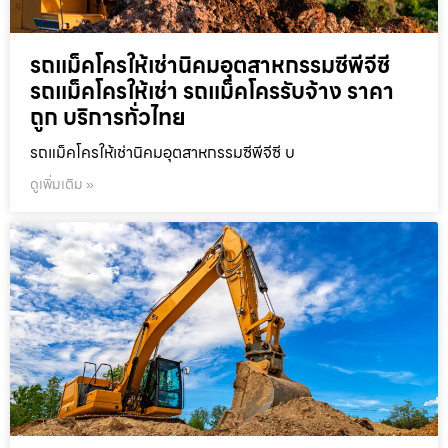
รถแม็คโครให้เช่านิคมอุตสาหกรรมซีพีจีซี
รถแม็คโครให้เช่า รถแม็คโครรับจ้าง ราคา
ถูก บริการทั่วไทย
รถแม็คโครให้เช่านิคมอุตสาหกรรมซีพีจีซี บ
ดูเพิ่มเติม »