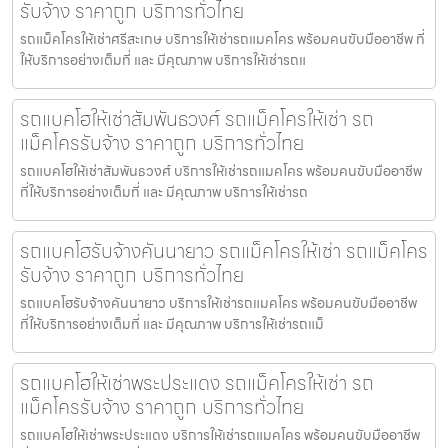
รับจ้าง ราคาถูก บริการทั่วไทย
รถแม็คโครให้เช่าศรีสะเกษ บริการให้เช่ารถแมคโคร พร้อมคนขับมืออาชีพ ที่
ให้บริการอย่างเต็มที่ และ มีคุณภาพ บริการให้เช่ารถแ
รถแบคโฮให้เช่าสัมพันธวงศ์ รถแม็คโครให้เช่า รถ
แม็คโครรับจ้าง ราคาถูก บริการทั่วไทย
รถแบคโฮให้เช่าสัมพันธวงศ์ บริการให้เช่ารถแมคโคร พร้อมคนขับมืออาชีพ
ที่ให้บริการอย่างเต็มที่ และ มีคุณภาพ บริการให้เช่ารถ
รถแบคโฮรับจ้างคันนายาว รถแม็คโครให้เช่า รถแม็คโคร
รับจ้าง ราคาถูก บริการทั่วไทย
รถแบคโฮรับจ้างคันนายาว บริการให้เช่ารถแมคโคร พร้อมคนขับมืออาชีพ
ที่ให้บริการอย่างเต็มที่ และ มีคุณภาพ บริการให้เช่ารถแม็
รถแบคโฮให้เช่าพระประแดง รถแม็คโครให้เช่า รถ
แม็คโครรับจ้าง ราคาถูก บริการทั่วไทย
รถแบคโฮให้เช่าพระประแดง บริการให้เช่ารถแมคโคร พร้อมคนขับมืออาชีพ