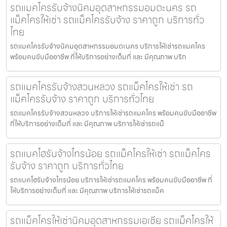
รถแมคโครรับจ้างนิคมอุตสาหกรรมอมตะนคร รถ
แม็คโครให้เช่า รถแม็คโครรับจ้าง ราคาถูก บริการทั่ว
ไทย
รถแมคโครรับจ้างนิคมอุตสาหกรรมอมตะนคร บริการให้เช่ารถแมคโคร
พร้อมคนขับมืออาชีพ ที่ให้บริการอย่างเต็มที่ และ มีคุณภาพ บริก
รถแมคโครรับจ้างสวนหลวง รถแม็คโครให้เช่า รถ
แม็คโครรับจ้าง ราคาถูก บริการทั่วไทย
รถแมคโครรับจ้างสวนหลวง บริการให้เช่ารถแมคโคร พร้อมคนขับมืออาชีพ
ที่ให้บริการอย่างเต็มที่ และ มีคุณภาพ บริการให้เช่ารถแม็
รถแบคโฮรับจ้างไทรน้อย รถแม็คโครให้เช่า รถแม็คโคร
รับจ้าง ราคาถูก บริการทั่วไทย
รถแบคโฮรับจ้างไทรน้อย บริการให้เช่ารถแมคโคร พร้อมคนขับมืออาชีพ ที่
ให้บริการอย่างเต็มที่ และ มีคุณภาพ บริการให้เช่ารถแม็ค
รถแม็คโครให้เช่านิคมอุตสาหกรรมเอเชีย รถแม็คโครให้