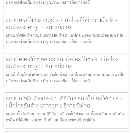
บริการอย่างเต็มที่ และ มีคุณภาพ บริการให้เช่ารถแม็
รถแบคโฮให้เช่าราชบุรี รถแม็คโครให้เช่า รถแม็คโคร
รับจ้าง ราคาถูก บริการทั่วไทย
รถแบคโฮให้เช่าราชบุรี บริการให้เช่ารถแมคโคร พร้อมคนขับมืออาชีพ ที่ให้
บริการอย่างเต็มที่ และ มีคุณภาพ บริการให้เช่ารถแม็ค
รถแม็คโครให้เช่าพิจิตร รถแม็คโครให้เช่า รถแม็คโคร
รับจ้าง ราคาถูก บริการทั่วไทย
รถแม็คโครให้เช่าพิจิตร บริการให้เช่ารถแมคโคร พร้อมคนขับมืออาชีพ ที่ให้
บริการอย่างเต็มที่ และ มีคุณภาพ บริการให้เช่ารถแม็
รถแบคโฮรับจ้างประจวบคีรีขันธ์ รถแม็คโครให้เช่า รถ
แม็คโครรับจ้าง ราคาถูก บริการทั่วไทย
รถแบคโฮรับจ้างประจวบคีรีขันธ์ บริการให้เช่ารถแมคโคร พร้อมคนขับมือ
อาชีพ ที่ให้บริการอย่างเต็มที่ และ มีคุณภาพ บริการให้เช