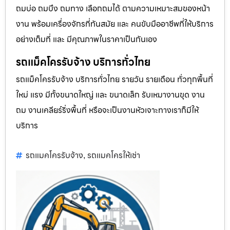
ถมบ่อ ถมบึง ถมทาง เลือกถมได้ ตามความเหมาะสมของหน้า
งาน พร้อมเครื่องจักรที่ทันสมัย และ คนขับมืออาชีพที่ให้บริการ
อย่างเต็มที่ และ มีคุณภาพในราคาเป็นกันเอง
รถแม็คโครรับจ้าง บริการทั่วไทย
รถแม็คโครรับจ้าง บริการทั่วไทย รายวัน รายเดือน ทั่วทุกพื้นที่
ใหม่ แรง มีทั้งขนาดใหญ่ และ ขนาดเล็ก รับเหมางานขุด งาน
ถม งานเคลียร์ริ่งพื้นที่ หรือจะเป็นงานหัวเจาะทางเราก็มีให้
บริการ
รถแมคโครรับจ้าง
รถแมคโครให้เช่า
,