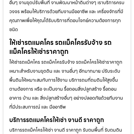
อื่นๆ งานขุดปรับพื้นที่ งานพัฒนาหน้าดินต่างๆ เราบริการครบ
วงจร พร้อมให้บริการด้วยทีมงานมืออาชีพ และ เครื่องจักรที่มี
คุณภาพเพื่อให้คุณได้รับบริการที่ตอบโจทย์ความต้องการทุก
ชนิด
ให้เช่ารถแมคโคร รถแม็คโครรับจ้าง รถ
แม็คโครให้เช่าราคาถูก
ให้เช่ารถแม็คโคร รถแม็คโครรับจ้าง รถแม็คโครให้เช่าราคาถูก
เหมาะสำหรับงานขุดดิน และ งานอื่นๆ อีกมากมาย ปรับระดับ
พื้นดินให้เหมาะสมกับการใช้งาน บริการถมที่ถมดินให้สูงขึ้น
ตามต้องการ หรือ จะเป็นงาน รื้อถอนสิ่งปลูกสร้าง รื้อถอน
อาคาร บ้าน และ สิ่งปลูกสร้างอื่นๆ อย่างปลอดภัยด้วยทีมงาน
ที่มีประสบการณ์ และ มืออาชีพ
บริการรถแมคโครให้เช่า งานดี ราคาถูก
บริการรถแม็คโครให้เช่า งานดี ราคาถูก รับถมพื้นที่ รับถมดิน