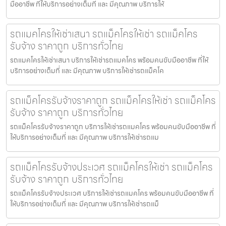
มืออาชีพ ที่ให้บริการอย่างเต็มที่ และ มีคุณภาพ บริการให้
รถแมคโครให้เช่าเสนา รถแม็คโครให้เช่า รถแม็คโคร
รับจ้าง ราคาถูก บริการทั่วไทย
รถแมคโครให้เช่าเสนา บริการให้เช่ารถแมคโคร พร้อมคนขับมืออาชีพ ที่ให้
บริการอย่างเต็มที่ และ มีคุณภาพ บริการให้เช่ารถแม็คโค
รถแม็คโครรับจ้างราคาถูก รถแม็คโครให้เช่า รถแม็คโคร
รับจ้าง ราคาถูก บริการทั่วไทย
รถแม็คโครรับจ้างราคาถูก บริการให้เช่ารถแมคโคร พร้อมคนขับมืออาชีพ ที่
ให้บริการอย่างเต็มที่ และ มีคุณภาพ บริการให้เช่ารถแม
รถแม็คโครรับจ้างประเวศ รถแม็คโครให้เช่า รถแม็คโคร
รับจ้าง ราคาถูก บริการทั่วไทย
รถแม็คโครรับจ้างประเวศ บริการให้เช่ารถแมคโคร พร้อมคนขับมืออาชีพ ที่
ให้บริการอย่างเต็มที่ และ มีคุณภาพ บริการให้เช่ารถแม็