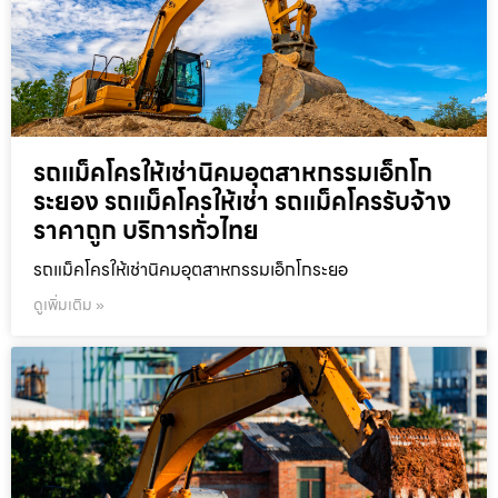
รถแม็คโครให้เช่านิคมอุตสาหกรรมเอ็กโก
ระยอง รถแม็คโครให้เช่า รถแม็คโครรับจ้าง
ราคาถูก บริการทั่วไทย
รถแม็คโครให้เช่านิคมอุตสาหกรรมเอ็กโกระยอ
ดูเพิ่มเติม »