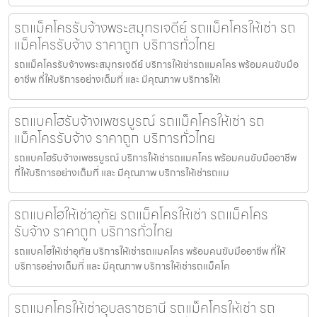
รถแม็คโครรับจ้างพระสมุทรเจดีย์ รถแม็คโครให้เช่า รถ
แม็คโครรับจ้าง ราคาถูก บริการทั่วไทย
รถแม็คโครรับจ้างพระสมุทรเจดีย์ บริการให้เช่ารถแมคโคร พร้อมคนขับมือ
อาชีพ ที่ให้บริการอย่างเต็มที่ และ มีคุณภาพ บริการให้เ
รถแบคโฮรับจ้างเพชรบูรณ์ รถแม็คโครให้เช่า รถ
แม็คโครรับจ้าง ราคาถูก บริการทั่วไทย
รถแบคโฮรับจ้างเพชรบูรณ์ บริการให้เช่ารถแมคโคร พร้อมคนขับมืออาชีพ
ที่ให้บริการอย่างเต็มที่ และ มีคุณภาพ บริการให้เช่ารถแม
รถแบคโฮให้เช่าอุทัย รถแม็คโครให้เช่า รถแม็คโคร
รับจ้าง ราคาถูก บริการทั่วไทย
รถแบคโฮให้เช่าอุทัย บริการให้เช่ารถแมคโคร พร้อมคนขับมืออาชีพ ที่ให้
บริการอย่างเต็มที่ และ มีคุณภาพ บริการให้เช่ารถแม็คโค
รถแมคโครให้เช่าอุบลราชธานี รถแม็คโครให้เช่า รถ