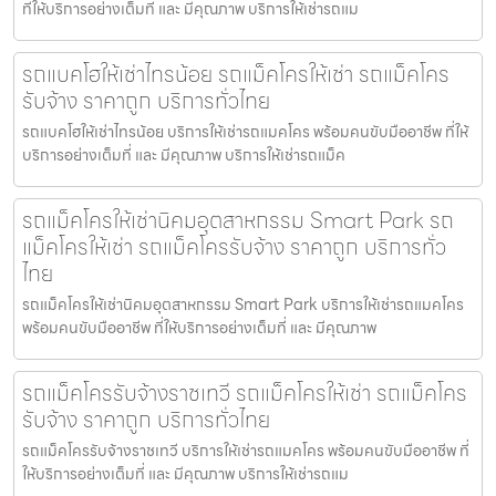
ที่ให้บริการอย่างเต็มที่ และ มีคุณภาพ บริการให้เช่ารถแม
รถแบคโฮให้เช่าไทรน้อย รถแม็คโครให้เช่า รถแม็คโคร
รับจ้าง ราคาถูก บริการทั่วไทย
รถแบคโฮให้เช่าไทรน้อย บริการให้เช่ารถแมคโคร พร้อมคนขับมืออาชีพ ที่ให้
บริการอย่างเต็มที่ และ มีคุณภาพ บริการให้เช่ารถแม็ค
รถแม็คโครให้เช่านิคมอุตสาหกรรม Smart Park รถ
แม็คโครให้เช่า รถแม็คโครรับจ้าง ราคาถูก บริการทั่ว
ไทย
รถแม็คโครให้เช่านิคมอุตสาหกรรม Smart Park บริการให้เช่ารถแมคโคร
พร้อมคนขับมืออาชีพ ที่ให้บริการอย่างเต็มที่ และ มีคุณภาพ
รถแม็คโครรับจ้างราชเทวี รถแม็คโครให้เช่า รถแม็คโคร
รับจ้าง ราคาถูก บริการทั่วไทย
รถแม็คโครรับจ้างราชเทวี บริการให้เช่ารถแมคโคร พร้อมคนขับมืออาชีพ ที่
ให้บริการอย่างเต็มที่ และ มีคุณภาพ บริการให้เช่ารถแม