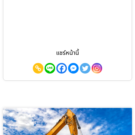
แชร์หน้านี้