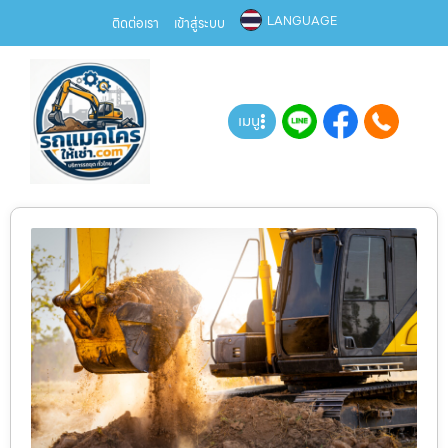
LANGUAGE
ติดต่อเรา
เข้าสู่ระบบ
เมนู