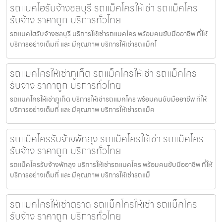
รถแบคโฮรับจ้างชลบุรี รถแม็คโครให้เช่า รถแม็คโคร
รับจ้าง ราคาถูก บริการทั่วไทย
รถแบคโฮรับจ้างชลบุรี บริการให้เช่ารถแมคโคร พร้อมคนขับมืออาชีพ ที่ให้
บริการอย่างเต็มที่ และ มีคุณภาพ บริการให้เช่ารถแม็คโ
รถแมคโครให้เช่าภูเก็ต รถแม็คโครให้เช่า รถแม็คโคร
รับจ้าง ราคาถูก บริการทั่วไทย
รถแมคโครให้เช่าภูเก็ต บริการให้เช่ารถแมคโคร พร้อมคนขับมืออาชีพ ที่ให้
บริการอย่างเต็มที่ และ มีคุณภาพ บริการให้เช่ารถแม็ค
รถแม็คโครรับจ้างพัทลุง รถแม็คโครให้เช่า รถแม็คโคร
รับจ้าง ราคาถูก บริการทั่วไทย
รถแม็คโครรับจ้างพัทลุง บริการให้เช่ารถแมคโคร พร้อมคนขับมืออาชีพ ที่ให้
บริการอย่างเต็มที่ และ มีคุณภาพ บริการให้เช่ารถแม็
รถแมคโครให้เช่าตราด รถแม็คโครให้เช่า รถแม็คโคร
รับจ้าง ราคาถูก บริการทั่วไทย