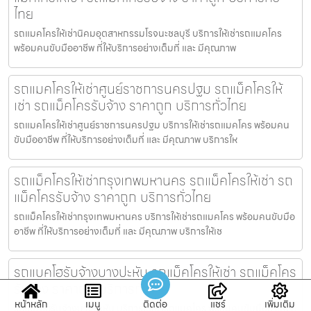
ไทย
รถแมคโครให้เช่านิคมอุตสาหกรรมโรจนะชลบุรี บริการให้เช่ารถแมคโคร
พร้อมคนขับมืออาชีพ ที่ให้บริการอย่างเต็มที่ และ มีคุณภาพ
รถแมคโครให้เช่าศูนย์ราชการนครปฐม รถแม็คโครให้
เช่า รถแม็คโครรับจ้าง ราคาถูก บริการทั่วไทย
รถแมคโครให้เช่าศูนย์ราชการนครปฐม บริการให้เช่ารถแมคโคร พร้อมคน
ขับมืออาชีพ ที่ให้บริการอย่างเต็มที่ และ มีคุณภาพ บริการให
รถแม็คโครให้เช่ากรุงเทพมหานคร รถแม็คโครให้เช่า รถ
แม็คโครรับจ้าง ราคาถูก บริการทั่วไทย
รถแม็คโครให้เช่ากรุงเทพมหานคร บริการให้เช่ารถแมคโคร พร้อมคนขับมือ
อาชีพ ที่ให้บริการอย่างเต็มที่ และ มีคุณภาพ บริการให้เช
รถแบคโฮรับจ้างบางปะหัน รถแม็คโครให้เช่า รถแม็คโคร
รับจ้าง ราคาถูก บริการทั่วไทย
หน้าหลัก
เมนู
ติดต่อ
แชร์
เพิ่มเติม
รถแบคโฮรับจ้างบางปะหัน บริการให้เช่ารถแมคโคร พร้อมคนขับมืออาชีพ ที่