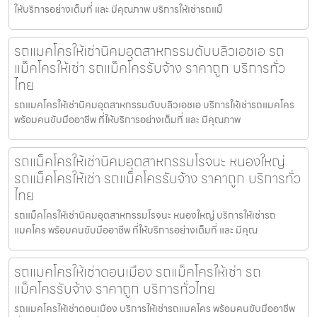
ให้บริการอย่างเต็มที่ และ มีคุณภาพ บริการให้เช่ารถแม็
รถแมคโครให้เช่านิคมอุตสาหกรรมดับบลิวเอชเอ รถ
แม็คโครให้เช่า รถแม็คโครรับจ้าง ราคาถูก บริการทั่ว
ไทย
รถแมคโครให้เช่านิคมอุตสาหกรรมดับบลิวเอชเอ บริการให้เช่ารถแมคโคร
พร้อมคนขับมืออาชีพ ที่ให้บริการอย่างเต็มที่ และ มีคุณภาพ
รถแม็คโครให้เช่านิคมอุตสาหกรรมโรจนะ หนองใหญ่
รถแม็คโครให้เช่า รถแม็คโครรับจ้าง ราคาถูก บริการทั่ว
ไทย
รถแม็คโครให้เช่านิคมอุตสาหกรรมโรจนะ หนองใหญ่ บริการให้เช่ารถ
แมคโคร พร้อมคนขับมืออาชีพ ที่ให้บริการอย่างเต็มที่ และ มีคุณ
รถแมคโครให้เช่าดอนเมือง รถแม็คโครให้เช่า รถ
แม็คโครรับจ้าง ราคาถูก บริการทั่วไทย
รถแมคโครให้เช่าดอนเมือง บริการให้เช่ารถแมคโคร พร้อมคนขับมืออาชีพ