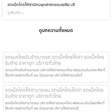
รถแม็คโครให้เช่านิคมอุตสาหกรรมเอเชีย บริ
ดูเพิ่มเติม »
ดูบทความทั้งหมด
รถแมคโครรับจ้างบางแค รถแม็คโครให้เช่า รถแม็คโคร
รับจ้าง ราคาถูก บริการทั่วไทย
รถแมคโครรับจ้างบางแค บริการให้เช่ารถแมคโคร พร้อมคนขับมืออาชีพ ที่
ให้บริการอย่างเต็มที่ และ มีคุณภาพ บริการให้เช่ารถแม็คโ
รถแม็คโครให้เช่าบางเลน รถแม็คโครให้เช่า รถแม็คโคร
รับจ้าง ราคาถูก บริการทั่วไทย
รถแม็คโครให้เช่าบางเลน บริการให้เช่ารถแมคโคร พร้อมคนขับมืออาชีพ ที่
ให้บริการอย่างเต็มที่ และ มีคุณภาพ บริการให้เช่ารถแม็