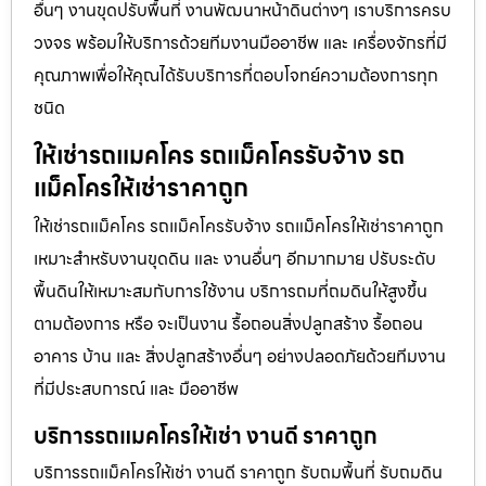
อื่นๆ งานขุดปรับพื้นที่ งานพัฒนาหน้าดินต่างๆ เราบริการครบ
วงจร พร้อมให้บริการด้วยทีมงานมืออาชีพ และ เครื่องจักรที่มี
คุณภาพเพื่อให้คุณได้รับบริการที่ตอบโจทย์ความต้องการทุก
ชนิด
ให้เช่ารถแมคโคร รถแม็คโครรับจ้าง รถ
แม็คโครให้เช่าราคาถูก
ให้เช่ารถแม็คโคร รถแม็คโครรับจ้าง รถแม็คโครให้เช่าราคาถูก
เหมาะสำหรับงานขุดดิน และ งานอื่นๆ อีกมากมาย ปรับระดับ
พื้นดินให้เหมาะสมกับการใช้งาน บริการถมที่ถมดินให้สูงขึ้น
ตามต้องการ หรือ จะเป็นงาน รื้อถอนสิ่งปลูกสร้าง รื้อถอน
อาคาร บ้าน และ สิ่งปลูกสร้างอื่นๆ อย่างปลอดภัยด้วยทีมงาน
ที่มีประสบการณ์ และ มืออาชีพ
บริการรถแมคโครให้เช่า งานดี ราคาถูก
บริการรถแม็คโครให้เช่า งานดี ราคาถูก รับถมพื้นที่ รับถมดิน