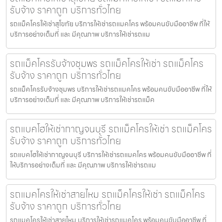
รับจ้าง ราคาถูก บริการทั่วไทย
รถแม็คโครให้เช่าสุโขทัย บริการให้เช่ารถแมคโคร พร้อมคนขับมืออาชีพ ที่ให้
บริการอย่างเต็มที่ และ มีคุณภาพ บริการให้เช่ารถแม
รถแม็คโครรับจ้างชุมพร รถแม็คโครให้เช่า รถแม็คโคร
รับจ้าง ราคาถูก บริการทั่วไทย
รถแม็คโครรับจ้างชุมพร บริการให้เช่ารถแมคโคร พร้อมคนขับมืออาชีพ ที่ให้
บริการอย่างเต็มที่ และ มีคุณภาพ บริการให้เช่ารถแม็ค
รถแบคโฮให้เช่ากาญจนบุรี รถแม็คโครให้เช่า รถแม็คโคร
รับจ้าง ราคาถูก บริการทั่วไทย
รถแบคโฮให้เช่ากาญจนบุรี บริการให้เช่ารถแมคโคร พร้อมคนขับมืออาชีพ ที่
ให้บริการอย่างเต็มที่ และ มีคุณภาพ บริการให้เช่ารถแม
รถแมคโครให้เช่าสายไหม รถแม็คโครให้เช่า รถแม็คโคร
รับจ้าง ราคาถูก บริการทั่วไทย
รถแมคโครให้เช่าสายไหม บริการให้เช่ารถแมคโคร พร้อมคนขับมืออาชีพ ที่