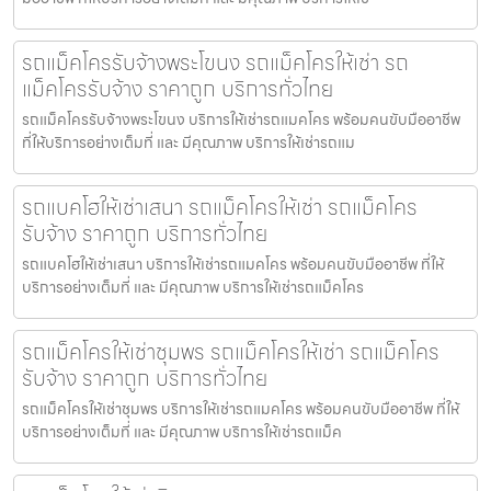
รถแม็คโครรับจ้างพระโขนง รถแม็คโครให้เช่า รถ
แม็คโครรับจ้าง ราคาถูก บริการทั่วไทย
รถแม็คโครรับจ้างพระโขนง บริการให้เช่ารถแมคโคร พร้อมคนขับมืออาชีพ
ที่ให้บริการอย่างเต็มที่ และ มีคุณภาพ บริการให้เช่ารถแม
รถแบคโฮให้เช่าเสนา รถแม็คโครให้เช่า รถแม็คโคร
รับจ้าง ราคาถูก บริการทั่วไทย
รถแบคโฮให้เช่าเสนา บริการให้เช่ารถแมคโคร พร้อมคนขับมืออาชีพ ที่ให้
บริการอย่างเต็มที่ และ มีคุณภาพ บริการให้เช่ารถแม็คโคร
รถแม็คโครให้เช่าชุมพร รถแม็คโครให้เช่า รถแม็คโคร
รับจ้าง ราคาถูก บริการทั่วไทย
รถแม็คโครให้เช่าชุมพร บริการให้เช่ารถแมคโคร พร้อมคนขับมืออาชีพ ที่ให้
บริการอย่างเต็มที่ และ มีคุณภาพ บริการให้เช่ารถแม็ค