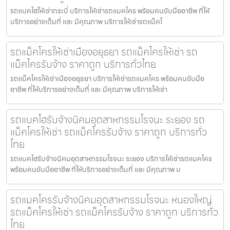
รถแบคโฮให้เช่ากระบี่ บริการให้เช่ารถแมคโคร พร้อมคนขับมืออาชีพ ที่ให้
บริการอย่างเต็มที่ และ มีคุณภาพ บริการให้เช่ารถแม็คโ
รถแม็คโครให้เช่าเมืองอยุธยา รถแม็คโครให้เช่า รถ
แม็คโครรับจ้าง ราคาถูก บริการทั่วไทย
รถแม็คโครให้เช่าเมืองอยุธยา บริการให้เช่ารถแมคโคร พร้อมคนขับมือ
อาชีพ ที่ให้บริการอย่างเต็มที่ และ มีคุณภาพ บริการให้เช่า
รถแบคโฮรับจ้างนิคมอุตสาหกรรมโรจนะ ระยอง รถ
แม็คโครให้เช่า รถแม็คโครรับจ้าง ราคาถูก บริการทั่ว
ไทย
รถแบคโฮรับจ้างนิคมอุตสาหกรรมโรจนะ ระยอง บริการให้เช่ารถแมคโคร
พร้อมคนขับมืออาชีพ ที่ให้บริการอย่างเต็มที่ และ มีคุณภาพ บ
รถแมคโครรับจ้างนิคมอุตสาหกรรมโรจนะ หนองใหญ่
รถแม็คโครให้เช่า รถแม็คโครรับจ้าง ราคาถูก บริการทั่ว
ไทย