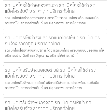
รถแมคโครให้เช่าคลองสามวา รถแม็คโครให้เช่า รถ
แม็คโครรับจ้าง ราคาถูก บริการทั่วไทย
รถแมคโครให้เช่าคลองสามวา บริการให้เช่ารถแมคโคร พร้อมคนขับมือ
อาชีพ ที่ให้บริการอย่างเต็มที่ และ มีคุณภาพ บริการให้เช่ารถแ
รถแมคโครให้เช่าสงขลา รถแม็คโครให้เช่า รถแม็คโคร
รับจ้าง ราคาถูก บริการทั่วไทย
รถแมคโครให้เช่าสงขลา บริการให้เช่ารถแมคโคร พร้อมคนขับมืออาชีพ ที่ให้
บริการอย่างเต็มที่ และ มีคุณภาพ บริการให้เช่ารถแม็คโ
รถแมคโครรับจ้างมอเตอร์เวย์ รถแม็คโครให้เช่า รถ
แม็คโครรับจ้าง ราคาถูก บริการทั่วไทย
รถแมคโครรับจ้างมอเตอร์เวย์ บริการให้เช่ารถแมคโคร พร้อมคนขับมือ
อาชีพ ที่ให้บริการอย่างเต็มที่ และ มีคุณภาพ บริการให้เช่าร
รถแบคโฮรับจ้างหนองจอก รถแม็คโครให้เช่า รถ
แม็คโครรับจ้าง ราคาถูก บริการทั่วไทย