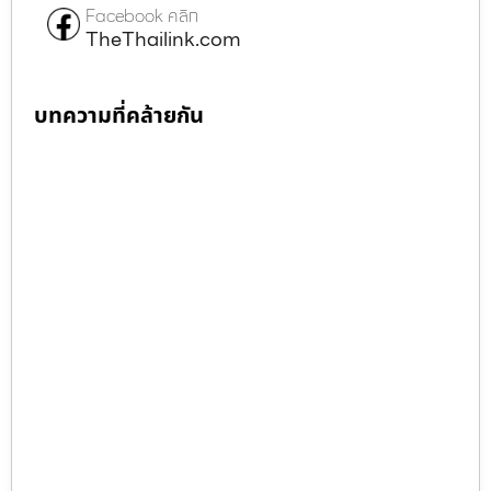
Facebook คลิก
TheThailink.com
บทความที่คล้ายกัน