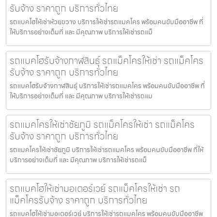
รับจ้าง ราคาถูก บริการทั่วไทย
รถแบคโฮให้เช่าห้วยขวาง บริการให้เช่ารถแมคโคร พร้อมคนขับมืออาชีพ ที่
ให้บริการอย่างเต็มที่ และ มีคุณภาพ บริการให้เช่ารถแม็
รถแบคโฮรับจ้างกาฬสินธุ์ รถแม็คโครให้เช่า รถแม็คโคร
รับจ้าง ราคาถูก บริการทั่วไทย
รถแบคโฮรับจ้างกาฬสินธุ์ บริการให้เช่ารถแมคโคร พร้อมคนขับมืออาชีพ ที่
ให้บริการอย่างเต็มที่ และ มีคุณภาพ บริการให้เช่ารถแม
รถแมคโครให้เช่าชัยภูมิ รถแม็คโครให้เช่า รถแม็คโคร
รับจ้าง ราคาถูก บริการทั่วไทย
รถแมคโครให้เช่าชัยภูมิ บริการให้เช่ารถแมคโคร พร้อมคนขับมืออาชีพ ที่ให้
บริการอย่างเต็มที่ และ มีคุณภาพ บริการให้เช่ารถแม็
รถแบคโฮให้เช่ามอเตอร์เวย์ รถแม็คโครให้เช่า รถ
แม็คโครรับจ้าง ราคาถูก บริการทั่วไทย
รถแบคโฮให้เช่ามอเตอร์เวย์ บริการให้เช่ารถแมคโคร พร้อมคนขับมืออาชีพ