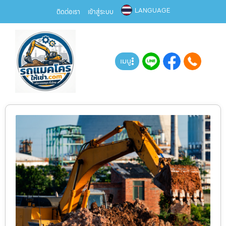
LANGUAGE
ติดต่อเรา
เข้าสู่ระบบ
เมนู