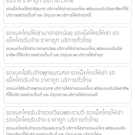
รับจ้าง ราคาถูก บริการทั่วไทย
รถแม็คโครให้เช่าชัยนาท บริการให้เช่ารถแมคโคร พร้อมคนขับมืออาชีพ ที่ให้
บริการอย่างเต็มที่ และ มีคุณภาพ บริการให้เช่ารถแม็
รถแมคโครให้เช่าบางกอกน้อย รถแม็คโครให้เช่า รถ
แม็คโครรับจ้าง ราคาถูก บริการทั่วไทย
รถแมคโครให้เช่าบางกอกน้อย บริการให้เช่ารถแมคโคร พร้อมคนขับมือ
อาชีพ ที่ให้บริการอย่างเต็มที่ และ มีคุณภาพ บริการให้เช่ารถ
รถแบคโฮรับจ้างพุทธมณฑล รถแม็คโครให้เช่า รถ
แม็คโครรับจ้าง ราคาถูก บริการทั่วไทย
รถแบคโฮรับจ้างพุทธมณฑล บริการให้เช่ารถแมคโคร พร้อมคนขับมืออาชีพ
ที่ให้บริการอย่างเต็มที่ และ มีคุณภาพ บริการให้เช่ารถแม็
รถแมคโครรับจ้างวงเวียนพระราม5 รถแม็คโครให้เช่า
รถแม็คโครรับจ้าง ราคาถูก บริการทั่วไทย
รถแมคโครรับจ้างวงเวียนพระราม5 บริการให้เช่ารถแมคโคร พร้อมคนขับ
มืออาชีพ ที่ให้บริการอย่างเต็มที่ และ มีคุณภาพ บริการให้เช