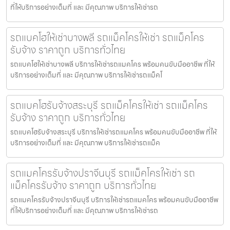
ที่ให้บริการอย่างเต็มที่ และ มีคุณภาพ บริการให้เช่ารถ
รถแบคโฮให้เช่าบางพลี รถแม็คโครให้เช่า รถแม็คโคร
รับจ้าง ราคาถูก บริการทั่วไทย
รถแบคโฮให้เช่าบางพลี บริการให้เช่ารถแมคโคร พร้อมคนขับมืออาชีพ ที่ให้
บริการอย่างเต็มที่ และ มีคุณภาพ บริการให้เช่ารถแม็คโ
รถแบคโฮรับจ้างสระบุรี รถแม็คโครให้เช่า รถแม็คโคร
รับจ้าง ราคาถูก บริการทั่วไทย
รถแบคโฮรับจ้างสระบุรี บริการให้เช่ารถแมคโคร พร้อมคนขับมืออาชีพ ที่ให้
บริการอย่างเต็มที่ และ มีคุณภาพ บริการให้เช่ารถแม็ค
รถแมคโครรับจ้างปราจีนบุรี รถแม็คโครให้เช่า รถ
แม็คโครรับจ้าง ราคาถูก บริการทั่วไทย
รถแมคโครรับจ้างปราจีนบุรี บริการให้เช่ารถแมคโคร พร้อมคนขับมืออาชีพ
ที่ให้บริการอย่างเต็มที่ และ มีคุณภาพ บริการให้เช่ารถ