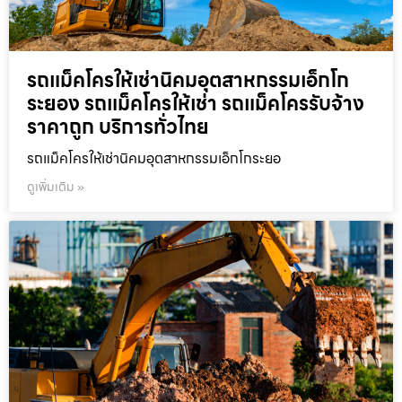
รถแม็คโครให้เช่านิคมอุตสาหกรรมเอ็กโก
ระยอง รถแม็คโครให้เช่า รถแม็คโครรับจ้าง
ราคาถูก บริการทั่วไทย
รถแม็คโครให้เช่านิคมอุตสาหกรรมเอ็กโกระยอ
ดูเพิ่มเติม »