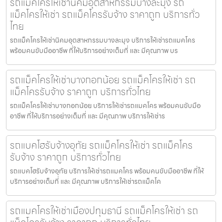
รถแม็คโครให้เช่านิคมอุตสาหกรรมบางละมุง รถ
แม็คโครให้เช่า รถแม็คโครรับจ้าง ราคาถูก บริการทั่ว
ไทย
รถแม็คโครให้เช่านิคมอุตสาหกรรมบางละมุง บริการให้เช่ารถแมคโคร
พร้อมคนขับมืออาชีพ ที่ให้บริการอย่างเต็มที่ และ มีคุณภาพ บร
รถแม็คโครให้เช่าบางกอกน้อย รถแม็คโครให้เช่า รถ
แม็คโครรับจ้าง ราคาถูก บริการทั่วไทย
รถแม็คโครให้เช่าบางกอกน้อย บริการให้เช่ารถแมคโคร พร้อมคนขับมือ
อาชีพ ที่ให้บริการอย่างเต็มที่ และ มีคุณภาพ บริการให้เช่าร
รถแบคโฮรับจ้างอุทัย รถแม็คโครให้เช่า รถแม็คโคร
รับจ้าง ราคาถูก บริการทั่วไทย
รถแบคโฮรับจ้างอุทัย บริการให้เช่ารถแมคโคร พร้อมคนขับมืออาชีพ ที่ให้
บริการอย่างเต็มที่ และ มีคุณภาพ บริการให้เช่ารถแม็คโค
รถแมคโครให้เช่าเมืองปทุมธานี รถแม็คโครให้เช่า รถ