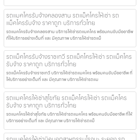
รถแมคโครรับจ้างคลองสาน รถแม็คโครให้เช่า รถ
แม็คโครรับจ้าง ราคาถูก บริการทั่วไทย
รถแมคโครรับจ้างคลองสาน บริการให้เช่ารถแมคโคร พร้อมคนขับมืออาชีพ
ที่ให้บริการอย่างเต็มที่ และ มีคุณภาพ บริการให้เช่ารถแม็
รถแม็คโครรับจ้างราชเทวี รถแม็คโครให้เช่า รถแม็คโคร
รับจ้าง ราคาถูก บริการทั่วไทย
รถแม็คโครรับจ้างราชเทวี บริการให้เช่ารถแมคโคร พร้อมคนขับมืออาชีพ ที่
ให้บริการอย่างเต็มที่ และ มีคุณภาพ บริการให้เช่ารถแม
รถแมคโครให้เช่าสุโขทัย รถแม็คโครให้เช่า รถแม็คโคร
รับจ้าง ราคาถูก บริการทั่วไทย
รถแมคโครให้เช่าสุโขทัย บริการให้เช่ารถแมคโคร พร้อมคนขับมืออาชีพ ที่ให้
บริการอย่างเต็มที่ และ มีคุณภาพ บริการให้เช่ารถแม็
รถแมคโครให้เช่านิคมอุตสาหกรรมโรจนะ ระยอง รถ