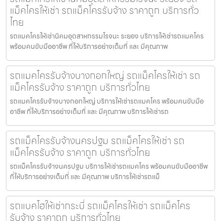
แม็คโครให้เช่า รถแม็คโครรับจ้าง ราคาถูก บริการทั่ว
ไทย
รถแมคโครให้เช่านิคมอุตสาหกรรมโรจนะ ระยอง บริการให้เช่ารถแมคโคร
พร้อมคนขับมืออาชีพ ที่ให้บริการอย่างเต็มที่ และ มีคุณภาพ
รถแมคโครรับจ้างบางกอกใหญ่ รถแม็คโครให้เช่า รถ
แม็คโครรับจ้าง ราคาถูก บริการทั่วไทย
รถแมคโครรับจ้างบางกอกใหญ่ บริการให้เช่ารถแมคโคร พร้อมคนขับมือ
อาชีพ ที่ให้บริการอย่างเต็มที่ และ มีคุณภาพ บริการให้เช่ารถ
รถแม็คโครรับจ้างนครปฐม รถแม็คโครให้เช่า รถ
แม็คโครรับจ้าง ราคาถูก บริการทั่วไทย
รถแม็คโครรับจ้างนครปฐม บริการให้เช่ารถแมคโคร พร้อมคนขับมืออาชีพ
ที่ให้บริการอย่างเต็มที่ และ มีคุณภาพ บริการให้เช่ารถแม็
รถแบคโฮให้เช่ากระบี่ รถแม็คโครให้เช่า รถแม็คโคร
รับจ้าง ราคาถูก บริการทั่วไทย