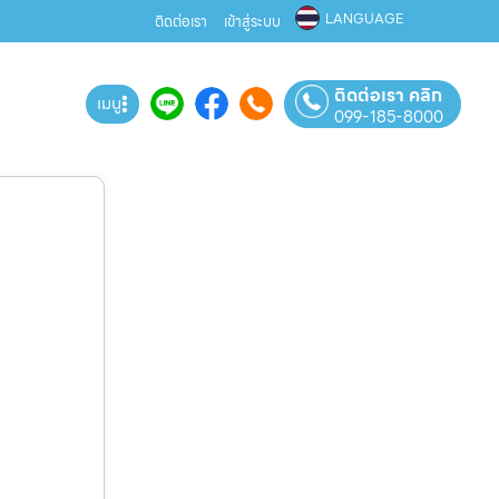
LANGUAGE
ติดต่อเรา
เข้าสู่ระบบ
ติดต่อเรา คลิก
เมนู
099-185-8000