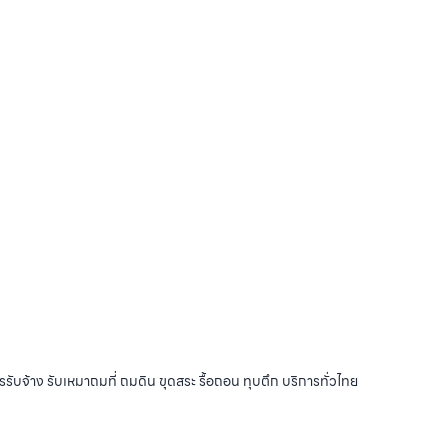
รับจ้าง รับเหมาถมที่ ถมดิน ขุดสระ รื้อถอน ทุบตึก บริการทั่วไทย