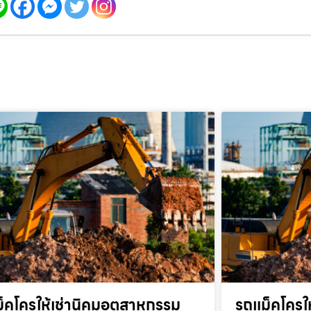
็คโครให้เช่านิคมอุตสาหกรรม
รถแม็คโครให