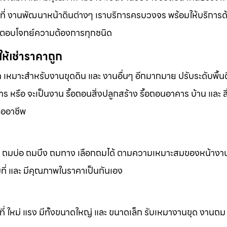
้นที่ งานพัฒนาหน้าดินต่างๆ เราบริการครบวงจร พร้อมให้บริการ
ารที่ตอบโจทย์ความต้องการทุกชนิด
ห้เช่าราคาถูก
ก เหมาะสำหรับงานขุดดิน และ งานอื่นๆ อีกมากมาย ปรับระดับพื้นด
 หรือ จะเป็นงาน รื้อถอนสิ่งปลูกสร้าง รื้อถอนอาคาร บ้าน และ ส
ืออาชีพ
ถมดิน ถมบ่อ ถมบึง ถมทาง เลือกถมได้ ตามความเหมาะสมของหน้างา
็มที่ และ มีคุณภาพในราคาเป็นกันเอง
้นที่ ใหม่ แรง มีทั้งขนาดใหญ่ และ ขนาดเล็ก รับเหมางานขุด งานถ