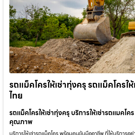
รถแม็คโครให้เช่าทุ่งครุ รถแม็คโครให้
ไทย
รถแม็คโครให้เช่าทุ่งครุ บริการให้เช่ารถแมคโคร 
คุณภาพ
บริการให้เช่ารถแม็คโคร พร้อมคนขับมืออาชีพ ที่ให้บริการอย่าง