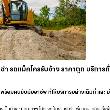
เช่า รถแม็คโครรับจ้าง ราคาถูก บริการทั
พร้อมคนขับมืออาชีพ ที่ให้บริการอย่างเต็มที่ และ มี
เต็มที่ และ มีคุณภาพ ไม่ว่าจะเป็นงานรับจ้างรื้อถอน เคลียร์ริ่งพื้