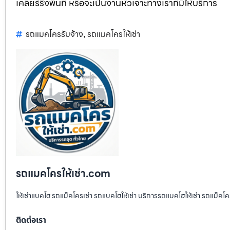
เคลียร์ริ่งพื้นที่ หรือจะเป็นงานหัวเจาะทางเราก็มีให้บริการ
รถแมคโครรับจ้าง
รถแมคโครให้เช่า
,
รถแมคโครให้เช่า.com
ให้เช่าแบคโฮ รถแม็คโครเช่า รถแบคโฮให้เช่า บริการรถแบคโฮให้เช่า รถแม็คโคร
ติดต่อเรา