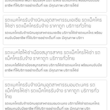
รถแบคโฮให้เช่าพันท้ายนรสิงห์ บริการให้เช่ารถแมคโคร พร้อมคนขับมือ
อาชีพ ที่ให้บริการอย่างเต็มที่ และ มีคุณภาพ บริการให้เช่
รถแมคโครรับจ้างนิคมอุตสาหกรรมเอเชีย รถแม็คโคร
ให้เช่า รถแม็คโครรับจ้าง ราคาถูก บริการทั่วไทย
รถแมคโครรับจ้างนิคมอุตสาหกรรมเอเชีย บริการให้เช่ารถแมคโคร พร้อม
คนขับมืออาชีพ ที่ให้บริการอย่างเต็มที่ และ มีคุณภาพ บริกา
รถแบคโฮให้เช่าเมืองสมุทรสาคร รถแม็คโครให้เช่า รถ
แม็คโครรับจ้าง ราคาถูก บริการทั่วไทย
รถแบคโฮให้เช่าเมืองสมุทรสาคร บริการให้เช่ารถแมคโคร พร้อมคนขับมือ
อาชีพ ที่ให้บริการอย่างเต็มที่ และ มีคุณภาพ บริการให้เช่
รถแมคโครรับจ้างนิคมอุตสาหกรรมอมตะนคร รถ
แม็คโครให้เช่า รถแม็คโครรับจ้าง ราคาถูก บริการทั่ว
ไทย
รถแมคโครรับจ้างนิคมอุตสาหกรรมอมตะนคร บริการให้เช่ารถแมคโคร
พร้อมคนขับมืออาชีพ ที่ให้บริการอย่างเต็มที่ และ มีคุณภาพ บริก