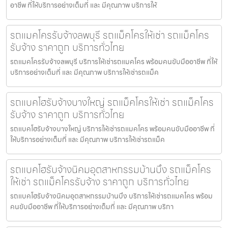
อาชีพ ที่ให้บริการอย่างเต็มที่ และ มีคุณภาพ บริการให้
รถแมคโครรับจ้างลพบุรี รถแม็คโครให้เช่า รถแม็คโคร
รับจ้าง ราคาถูก บริการทั่วไทย
รถแมคโครรับจ้างลพบุรี บริการให้เช่ารถแมคโคร พร้อมคนขับมืออาชีพ ที่ให้
บริการอย่างเต็มที่ และ มีคุณภาพ บริการให้เช่ารถแม็ค
รถแบคโฮรับจ้างบางใหญ่ รถแม็คโครให้เช่า รถแม็คโคร
รับจ้าง ราคาถูก บริการทั่วไทย
รถแบคโฮรับจ้างบางใหญ่ บริการให้เช่ารถแมคโคร พร้อมคนขับมืออาชีพ ที่
ให้บริการอย่างเต็มที่ และ มีคุณภาพ บริการให้เช่ารถแม็ค
รถแบคโฮรับจ้างนิคมอุตสาหกรรมบ้านบึง รถแม็คโคร
ให้เช่า รถแม็คโครรับจ้าง ราคาถูก บริการทั่วไทย
รถแบคโฮรับจ้างนิคมอุตสาหกรรมบ้านบึง บริการให้เช่ารถแมคโคร พร้อม
คนขับมืออาชีพ ที่ให้บริการอย่างเต็มที่ และ มีคุณภาพ บริกา