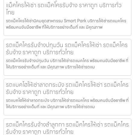
แม็คโครให้เช่า รถแม็คโครรับจ้าง ราคาถูก บริการทั่ว
ไทย
รถแม็คโครให้เช่านิคมอุตสาหกรรม Smart Park บริการให้เช่ารถแมคโคร
พร้อมคนขับมืออาชีพ ที่ให้บริการอย่างเต็มที่ และ มีคุณภาพ
รถแม็คโครรับจ้างปทุมวัน รถแม็คโครให้เช่า รถแม็คโคร
รับจ้าง ราคาถูก บริการทั่วไทย
รถแม็คโครรับจ้างปทุมวัน บริการให้เช่ารถแมคโคร พร้อมคนขับมืออาชีพ ที่
ให้บริการอย่างเต็มที่ และ มีคุณภาพ บริการให้เช่ารถแม
รถแบคโฮให้เช่าลาดกระบัง รถแม็คโครให้เช่า รถแม็คโคร
รับจ้าง ราคาถูก บริการทั่วไทย
รถแบคโฮให้เช่าลาดกระบัง บริการให้เช่ารถแมคโคร พร้อมคนขับมืออาชีพ ที่
ให้บริการอย่างเต็มที่ และ มีคุณภาพ บริการให้เช่ารถแม
รถแม็คโครรับจ้างลำลูกกา รถแม็คโครให้เช่า รถแม็คโคร
รับจ้าง ราคาถูก บริการทั่วไทย