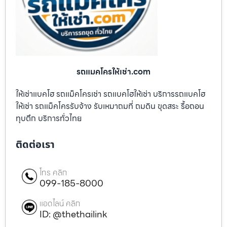
รถแมคโครให้เช่า.com
ให้เช่าแบคโฮ รถแม็คโครเช่า รถแบคโฮให้เช่า บริการรถแบคโฮ
ให้เช่า รถแม็คโครรับจ้าง รับเหมาถมที่ ถมดิน ขุดสระ รื้อถอน
ทุบตึก บริการทั่วไทย
ติดต่อเรา
โทร คลิก
099-185-8000
แอดไลน์ คลิก
ID: @thethailink