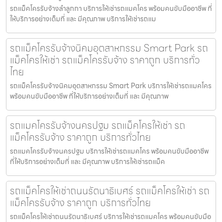
รถแม็คโครรับจ้างลำลูกกา บริการให้เช่ารถแมคโคร พร้อมคนขับมืออาชีพ ที่
ให้บริการอย่างเต็มที่ และ มีคุณภาพ บริการให้เช่ารถแม
รถแม็คโครรับจ้างนิคมอุตสาหกรรม Smart Park รถ
แม็คโครให้เช่า รถแม็คโครรับจ้าง ราคาถูก บริการทั่ว
ไทย
รถแม็คโครรับจ้างนิคมอุตสาหกรรม Smart Park บริการให้เช่ารถแมคโคร
พร้อมคนขับมืออาชีพ ที่ให้บริการอย่างเต็มที่ และ มีคุณภาพ
รถแมคโครรับจ้างนครปฐม รถแม็คโครให้เช่า รถ
แม็คโครรับจ้าง ราคาถูก บริการทั่วไทย
รถแมคโครรับจ้างนครปฐม บริการให้เช่ารถแมคโคร พร้อมคนขับมืออาชีพ
ที่ให้บริการอย่างเต็มที่ และ มีคุณภาพ บริการให้เช่ารถแม็ค
รถแม็คโครให้เช่าถนนรัตนาธิเบศร์ รถแม็คโครให้เช่า รถ
แม็คโครรับจ้าง ราคาถูก บริการทั่วไทย
รถแม็คโครให้เช่าถนนรัตนาธิเบศร์ บริการให้เช่ารถแมคโคร พร้อมคนขับมือ