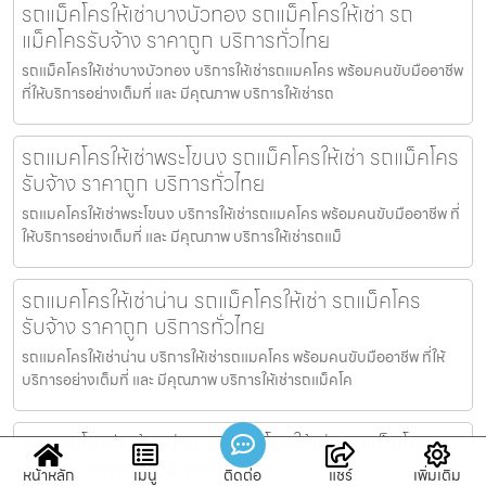
รถแม็คโครให้เช่าบางบัวทอง รถแม็คโครให้เช่า รถ
แม็คโครรับจ้าง ราคาถูก บริการทั่วไทย
รถแม็คโครให้เช่าบางบัวทอง บริการให้เช่ารถแมคโคร พร้อมคนขับมืออาชีพ
ที่ให้บริการอย่างเต็มที่ และ มีคุณภาพ บริการให้เช่ารถ
รถแมคโครให้เช่าพระโขนง รถแม็คโครให้เช่า รถแม็คโคร
รับจ้าง ราคาถูก บริการทั่วไทย
รถแมคโครให้เช่าพระโขนง บริการให้เช่ารถแมคโคร พร้อมคนขับมืออาชีพ ที่
ให้บริการอย่างเต็มที่ และ มีคุณภาพ บริการให้เช่ารถแม็
รถแมคโครให้เช่าน่าน รถแม็คโครให้เช่า รถแม็คโคร
รับจ้าง ราคาถูก บริการทั่วไทย
รถแมคโครให้เช่าน่าน บริการให้เช่ารถแมคโคร พร้อมคนขับมืออาชีพ ที่ให้
บริการอย่างเต็มที่ และ มีคุณภาพ บริการให้เช่ารถแม็คโค
รถแมคโครรับจ้างน่าน รถแม็คโครให้เช่า รถแม็คโคร
รับจ้าง ราคาถูก บริการทั่วไทย
หน้าหลัก
เมนู
ติดต่อ
แชร์
เพิ่มเติม