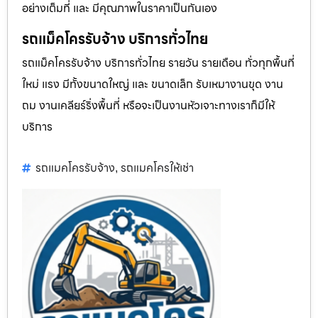
อย่างเต็มที่ และ มีคุณภาพในราคาเป็นกันเอง
รถแม็คโครรับจ้าง บริการทั่วไทย
รถแม็คโครรับจ้าง บริการทั่วไทย รายวัน รายเดือน ทั่วทุกพื้นที่
ใหม่ แรง มีทั้งขนาดใหญ่ และ ขนาดเล็ก รับเหมางานขุด งาน
ถม งานเคลียร์ริ่งพื้นที่ หรือจะเป็นงานหัวเจาะทางเราก็มีให้
บริการ
รถแมคโครรับจ้าง
รถแมคโครให้เช่า
,