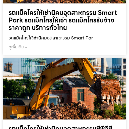
รถแม็คโครให้เช่านิคมอุตสาหกรรม Smart
Park รถแม็คโครให้เช่า รถแม็คโครรับจ้าง
ราคาถูก บริการทั่วไทย
รถแม็คโครให้เช่านิคมอุตสาหกรรม Smart Par
ดูเพิ่มเติม »
รถแม็คโครให้เช่านิคมอุตสาหกรรมซีพีจีซี