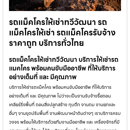
รถแม็คโครให้เช่าทวีวัฒนา รถ
แม็คโครให้เช่า รถแม็คโครรับจ้าง
ราคาถูก บริการทั่วไทย
รถแม็คโครให้เช่าทวีวัฒนา บริการให้เช่ารถ
แมคโคร พร้อมคนขับมืออาชีพ ที่ให้บริการ
อย่างเต็มที่ และ มีคุณภาพ
บริการให้เช่ารถแม็คโคร พร้อมคนขับมืออาชีพ ที่ให้บริการ
อย่างเต็มที่ และ มีคุณภาพ ไม่ว่าจะเป็นงานรับจ้างรื้อถอน
เคลียร์ริ่งพื้นที่ ถอนสิ่งปลูกสร้าง ทุบตึก งานถม งานยกและ
อื่นๆ งานขุดปรับพื้นที่ งานพัฒนาหน้าดินต่างๆ เราบริการครบ
วงจร พร้อมให้บริการด้วยทีมงานมืออาชีพ และ เครื่องจักรที่มี