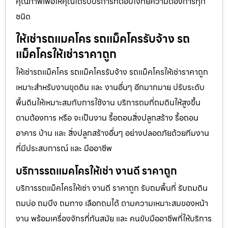
คุณภาพเพื่อให้คุณได้รับบริการที่ตอบโจทย์ความต้องการทุก
ชนิด
ให้เช่ารถแมคโคร รถแม็คโครรับจ้าง รถ
แม็คโครให้เช่าราคาถูก
ให้เช่ารถแม็คโคร รถแม็คโครรับจ้าง รถแม็คโครให้เช่าราคาถูก
เหมาะสำหรับงานขุดดิน และ งานอื่นๆ อีกมากมาย ปรับระดับ
พื้นดินให้เหมาะสมกับการใช้งาน บริการถมที่ถมดินให้สูงขึ้น
ตามต้องการ หรือ จะเป็นงาน รื้อถอนสิ่งปลูกสร้าง รื้อถอน
อาคาร บ้าน และ สิ่งปลูกสร้างอื่นๆ อย่างปลอดภัยด้วยทีมงาน
ที่มีประสบการณ์ และ มืออาชีพ
บริการรถแมคโครให้เช่า งานดี ราคาถูก
บริการรถแม็คโครให้เช่า งานดี ราคาถูก รับถมพื้นที่ รับถมดิน
ถมบ่อ ถมบึง ถมทาง เลือกถมได้ ตามความเหมาะสมของหน้า
งาน พร้อมเครื่องจักรที่ทันสมัย และ คนขับมืออาชีพที่ให้บริการ