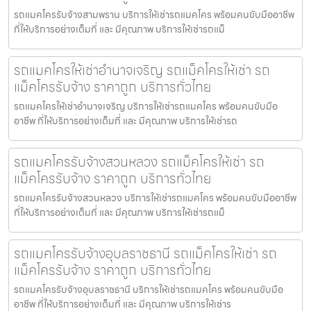
รถแมคโครรับจ้างสามพราน บริการให้เช่ารถแมคโคร พร้อมคนขับมืออาชีพ
ที่ให้บริการอย่างเต็มที่ และ มีคุณภาพ บริการให้เช่ารถแม็
รถแมคโครให้เช่าอำนาจเจริญ รถแม็คโครให้เช่า รถ
แม็คโครรับจ้าง ราคาถูก บริการทั่วไทย
รถแมคโครให้เช่าอำนาจเจริญ บริการให้เช่ารถแมคโคร พร้อมคนขับมือ
อาชีพ ที่ให้บริการอย่างเต็มที่ และ มีคุณภาพ บริการให้เช่ารถ
รถแมคโครรับจ้างสวนหลวง รถแม็คโครให้เช่า รถ
แม็คโครรับจ้าง ราคาถูก บริการทั่วไทย
รถแมคโครรับจ้างสวนหลวง บริการให้เช่ารถแมคโคร พร้อมคนขับมืออาชีพ
ที่ให้บริการอย่างเต็มที่ และ มีคุณภาพ บริการให้เช่ารถแม็
รถแมคโครรับจ้างอุบลราชธานี รถแม็คโครให้เช่า รถ
แม็คโครรับจ้าง ราคาถูก บริการทั่วไทย
รถแมคโครรับจ้างอุบลราชธานี บริการให้เช่ารถแมคโคร พร้อมคนขับมือ
อาชีพ ที่ให้บริการอย่างเต็มที่ และ มีคุณภาพ บริการให้เช่าร