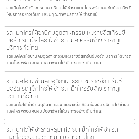
รถแม็คโครรับจ้างประเวศ บริการให้เช่ารถแมคโคร พร้อมคนขับมืออาชีพ ที่
ให้บริการอย่างเต็มที่ และ มีคุณภาพ บริการให้เช่ารถแม็
รถแมคโครให้เช่านิคมอุตสาหกรรมเหมราชอีสเทิร์นซี
บอร์ด รถแม็คโครให้เช่า รถแม็คโครรับจ้าง ราคาถูก
บริการทั่วไทย
รถแมคโครให้เช่านิคมอุตสาหกรรมเหมราชอีสเทิร์นซีบอร์ด บริการให้เช่ารถ
แมคโคร พร้อมคนขับมืออาชีพ ที่ให้บริการอย่างเต็มที่ แล
รถแบคโฮให้เช่านิคมอุตสาหกรรมเหมราชอีสเทิร์นซี
บอร์ด รถแม็คโครให้เช่า รถแม็คโครรับจ้าง ราคาถูก
บริการทั่วไทย
รถแบคโฮให้เช่านิคมอุตสาหกรรมเหมราชอีสเทิร์นซีบอร์ด บริการให้เช่ารถ
แมคโคร พร้อมคนขับมืออาชีพ ที่ให้บริการอย่างเต็มที่ และ
รถแบคโฮให้เช่าลาดหลุมแก้ว รถแม็คโครให้เช่า รถ
แม็คโครรับจ้าง ราคาถูก บริการทั่วไทย