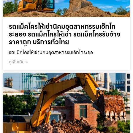
รถแม็คโครให้เช่านิคมอุตสาหกรรมเอ็กโก
ระยอง รถแม็คโครให้เช่า รถแม็คโครรับจ้าง
ราคาถูก บริการทั่วไทย
รถแม็คโครให้เช่านิคมอุตสาหกรรมเอ็กโกระยอ
ดูเพิ่มเติม »