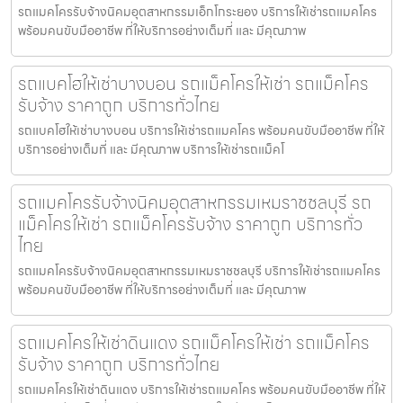
รถแมคโครรับจ้างนิคมอุตสาหกรรมเอ็กโกระยอง บริการให้เช่ารถแมคโคร
พร้อมคนขับมืออาชีพ ที่ให้บริการอย่างเต็มที่ และ มีคุณภาพ
รถแบคโฮให้เช่าบางบอน รถแม็คโครให้เช่า รถแม็คโคร
รับจ้าง ราคาถูก บริการทั่วไทย
รถแบคโฮให้เช่าบางบอน บริการให้เช่ารถแมคโคร พร้อมคนขับมืออาชีพ ที่ให้
บริการอย่างเต็มที่ และ มีคุณภาพ บริการให้เช่ารถแม็คโ
รถแมคโครรับจ้างนิคมอุตสาหกรรมเหมราชชลบุรี รถ
แม็คโครให้เช่า รถแม็คโครรับจ้าง ราคาถูก บริการทั่ว
ไทย
รถแมคโครรับจ้างนิคมอุตสาหกรรมเหมราชชลบุรี บริการให้เช่ารถแมคโคร
พร้อมคนขับมืออาชีพ ที่ให้บริการอย่างเต็มที่ และ มีคุณภาพ
รถแมคโครให้เช่าดินแดง รถแม็คโครให้เช่า รถแม็คโคร
รับจ้าง ราคาถูก บริการทั่วไทย
รถแมคโครให้เช่าดินแดง บริการให้เช่ารถแมคโคร พร้อมคนขับมืออาชีพ ที่ให้