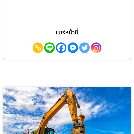
แชร์หน้านี้