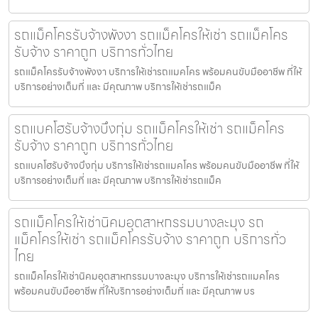
รถแม็คโครรับจ้างพังงา รถแม็คโครให้เช่า รถแม็คโคร
รับจ้าง ราคาถูก บริการทั่วไทย
รถแม็คโครรับจ้างพังงา บริการให้เช่ารถแมคโคร พร้อมคนขับมืออาชีพ ที่ให้
บริการอย่างเต็มที่ และ มีคุณภาพ บริการให้เช่ารถแม็ค
รถแบคโฮรับจ้างบึงกุ่ม รถแม็คโครให้เช่า รถแม็คโคร
รับจ้าง ราคาถูก บริการทั่วไทย
รถแบคโฮรับจ้างบึงกุ่ม บริการให้เช่ารถแมคโคร พร้อมคนขับมืออาชีพ ที่ให้
บริการอย่างเต็มที่ และ มีคุณภาพ บริการให้เช่ารถแม็ค
รถแม็คโครให้เช่านิคมอุตสาหกรรมบางละมุง รถ
แม็คโครให้เช่า รถแม็คโครรับจ้าง ราคาถูก บริการทั่ว
ไทย
รถแม็คโครให้เช่านิคมอุตสาหกรรมบางละมุง บริการให้เช่ารถแมคโคร
พร้อมคนขับมืออาชีพ ที่ให้บริการอย่างเต็มที่ และ มีคุณภาพ บร