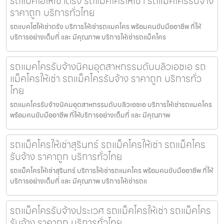
รถแบคโฮให้เช่าตรัง รถแม็คโครให้เช่า รถแม็คโครรับจ้าง
ราคาถูก บริการทั่วไทย
รถแบคโฮให้เช่าตรัง บริการให้เช่ารถแมคโคร พร้อมคนขับมืออาชีพ ที่ให้
บริการอย่างเต็มที่ และ มีคุณภาพ บริการให้เช่ารถแม็คโคร
รถแมคโครรับจ้างนิคมอุตสาหกรรมดับบลิวเอชเอ รถ
แม็คโครให้เช่า รถแม็คโครรับจ้าง ราคาถูก บริการทั่ว
ไทย
รถแมคโครรับจ้างนิคมอุตสาหกรรมดับบลิวเอชเอ บริการให้เช่ารถแมคโคร
พร้อมคนขับมืออาชีพ ที่ให้บริการอย่างเต็มที่ และ มีคุณภาพ
รถแม็คโครให้เช่าสุรินทร์ รถแม็คโครให้เช่า รถแม็คโคร
รับจ้าง ราคาถูก บริการทั่วไทย
รถแม็คโครให้เช่าสุรินทร์ บริการให้เช่ารถแมคโคร พร้อมคนขับมืออาชีพ ที่ให้
บริการอย่างเต็มที่ และ มีคุณภาพ บริการให้เช่ารถแ
รถแม็คโครรับจ้างประเวศ รถแม็คโครให้เช่า รถแม็คโคร
รับจ้าง ราคาถูก บริการทั่วไทย