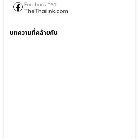
Facebook คลิก
TheThailink.com
บทความที่คล้ายกัน