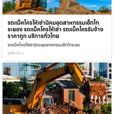
รถแม็คโครให้เช่านิคมอุตสาหกรรมเอ็กโก
ระยอง รถแม็คโครให้เช่า รถแม็คโครรับจ้าง
ราคาถูก บริการทั่วไทย
รถแม็คโครให้เช่านิคมอุตสาหกรรมเอ็กโกระยอ
ดูเพิ่มเติม »