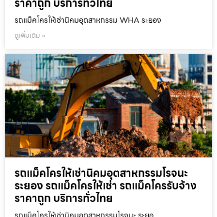
ราคาถูก บริการทั่วไทย
รถแม็คโครให้เช่านิคมอุตสาหกรรม WHA ระยอง
ดูเพิ่มเติม »
รถแม็คโครให้เช่านิคมอุตสาหกรรมโรจนะ
ระยอง รถแม็คโครให้เช่า รถแม็คโครรับจ้าง
ราคาถูก บริการทั่วไทย
รถแม็คโครให้เช่านิคมอุตสาหกรรมโรจนะ ระยอ