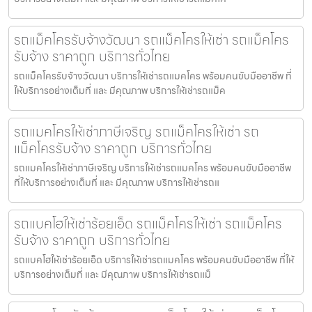
รถแม็คโครรับจ้างวัฒนา รถแม็คโครให้เช่า รถแม็คโคร
รับจ้าง ราคาถูก บริการทั่วไทย
รถแม็คโครรับจ้างวัฒนา บริการให้เช่ารถแมคโคร พร้อมคนขับมืออาชีพ ที่
ให้บริการอย่างเต็มที่ และ มีคุณภาพ บริการให้เช่ารถแม็ค
รถแมคโครให้เช่าภาษีเจริญ รถแม็คโครให้เช่า รถ
แม็คโครรับจ้าง ราคาถูก บริการทั่วไทย
รถแมคโครให้เช่าภาษีเจริญ บริการให้เช่ารถแมคโคร พร้อมคนขับมืออาชีพ
ที่ให้บริการอย่างเต็มที่ และ มีคุณภาพ บริการให้เช่ารถแ
รถแบคโฮให้เช่าร้อยเอ็ด รถแม็คโครให้เช่า รถแม็คโคร
รับจ้าง ราคาถูก บริการทั่วไทย
รถแบคโฮให้เช่าร้อยเอ็ด บริการให้เช่ารถแมคโคร พร้อมคนขับมืออาชีพ ที่ให้
บริการอย่างเต็มที่ และ มีคุณภาพ บริการให้เช่ารถแม็