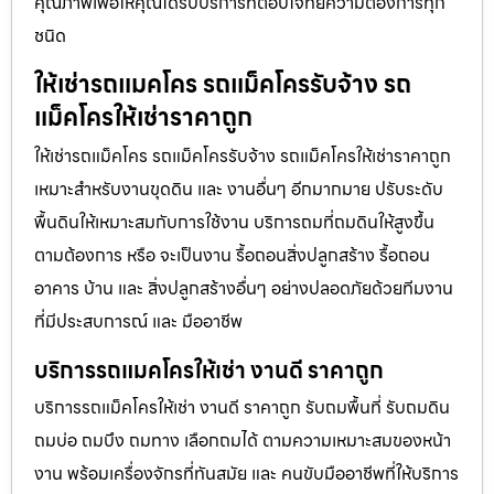
คุณภาพเพื่อให้คุณได้รับบริการที่ตอบโจทย์ความต้องการทุก
ชนิด
ให้เช่ารถแมคโคร รถแม็คโครรับจ้าง รถ
แม็คโครให้เช่าราคาถูก
ให้เช่ารถแม็คโคร รถแม็คโครรับจ้าง รถแม็คโครให้เช่าราคาถูก
เหมาะสำหรับงานขุดดิน และ งานอื่นๆ อีกมากมาย ปรับระดับ
พื้นดินให้เหมาะสมกับการใช้งาน บริการถมที่ถมดินให้สูงขึ้น
ตามต้องการ หรือ จะเป็นงาน รื้อถอนสิ่งปลูกสร้าง รื้อถอน
อาคาร บ้าน และ สิ่งปลูกสร้างอื่นๆ อย่างปลอดภัยด้วยทีมงาน
ที่มีประสบการณ์ และ มืออาชีพ
บริการรถแมคโครให้เช่า งานดี ราคาถูก
บริการรถแม็คโครให้เช่า งานดี ราคาถูก รับถมพื้นที่ รับถมดิน
ถมบ่อ ถมบึง ถมทาง เลือกถมได้ ตามความเหมาะสมของหน้า
งาน พร้อมเครื่องจักรที่ทันสมัย และ คนขับมืออาชีพที่ให้บริการ