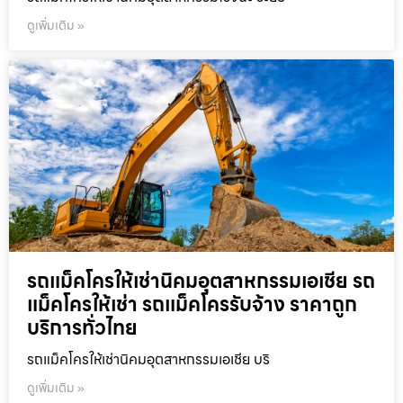
ดูเพิ่มเติม »
รถแม็คโครให้เช่านิคมอุตสาหกรรมเอเชีย รถ
แม็คโครให้เช่า รถแม็คโครรับจ้าง ราคาถูก
บริการทั่วไทย
รถแม็คโครให้เช่านิคมอุตสาหกรรมเอเชีย บริ
ดูเพิ่มเติม »