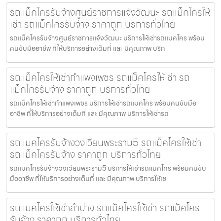
รถแม็คโครรับจ้างศูนย์ราชการแจ้งวัฒนะ รถแม็คโครให้
เช่า รถแม็คโครรับจ้าง ราคาถูก บริการทั่วไทย
รถแม็คโครรับจ้างศูนย์ราชการแจ้งวัฒนะ บริการให้เช่ารถแมคโคร พร้อม
คนขับมืออาชีพ ที่ให้บริการอย่างเต็มที่ และ มีคุณภาพ บริก
รถแม็คโครให้เช่ากำแพงเพชร รถแม็คโครให้เช่า รถ
แม็คโครรับจ้าง ราคาถูก บริการทั่วไทย
รถแม็คโครให้เช่ากำแพงเพชร บริการให้เช่ารถแมคโคร พร้อมคนขับมือ
อาชีพ ที่ให้บริการอย่างเต็มที่ และ มีคุณภาพ บริการให้เช่ารถ
รถแมคโครรับจ้างวงเวียนพระราม5 รถแม็คโครให้เช่า
รถแม็คโครรับจ้าง ราคาถูก บริการทั่วไทย
รถแมคโครรับจ้างวงเวียนพระราม5 บริการให้เช่ารถแมคโคร พร้อมคนขับ
มืออาชีพ ที่ให้บริการอย่างเต็มที่ และ มีคุณภาพ บริการให้เช
รถแมคโครให้เช่าลำปาง รถแม็คโครให้เช่า รถแม็คโคร
รับจ้าง ราคาถูก บริการทั่วไทย