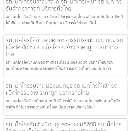
รถแมคโครรับจ้างบางแค รถแม็คโครให้เช่า รถแม็คโคร
รับจ้าง ราคาถูก บริการทั่วไทย
รถแมคโครรับจ้างบางแค บริการให้เช่ารถแมคโคร พร้อมคนขับมืออาชีพ ที่
ให้บริการอย่างเต็มที่ และ มีคุณภาพ บริการให้เช่ารถแม็คโ
รถแมคโครให้เช่านิคมอุตสาหกรรมโรจนะแหลมฉบัง รถ
แม็คโครให้เช่า รถแม็คโครรับจ้าง ราคาถูก บริการทั่ว
ไทย
รถแมคโครให้เช่านิคมอุตสาหกรรมโรจนะแหลมฉบัง บริการให้เช่ารถ
แมคโคร พร้อมคนขับมืออาชีพ ที่ให้บริการอย่างเต็มที่ และ มีคุณภา
รถแมคโครรับจ้างเมืองนนทบุรี รถแม็คโครให้เช่า รถ
แม็คโครรับจ้าง ราคาถูก บริการทั่วไทย
รถแมคโครรับจ้างเมืองนนทบุรี บริการให้เช่ารถแมคโคร พร้อมคนขับมือ
อาชีพ ที่ให้บริการอย่างเต็มที่ และ มีคุณภาพ บริการให้เช่า
รถแม็คโครรับจ้างนิคมอุตสาหกรรมซีพีจีซี รถแม็คโคร