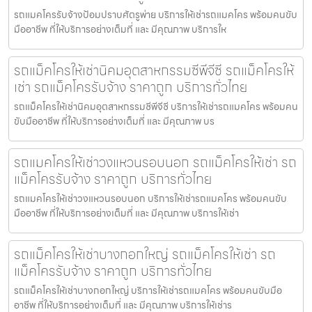
รถแมคโครรับจ้างป้อมปราบศัตรูพ่าย บริการให้เช่ารถแมคโคร พร้อมคนขับ
มืออาชีพ ที่ให้บริการอย่างเต็มที่ และ มีคุณภาพ บริการให
รถแม็คโครให้เช่านิคมอุตสาหกรรมซีพีจีซี รถแม็คโครให้
เช่า รถแม็คโครรับจ้าง ราคาถูก บริการทั่วไทย
รถแม็คโครให้เช่านิคมอุตสาหกรรมซีพีจีซี บริการให้เช่ารถแมคโคร พร้อมคน
ขับมืออาชีพ ที่ให้บริการอย่างเต็มที่ และ มีคุณภาพ บร
รถแมคโครให้เช่าวงแหวนรอบนอก รถแม็คโครให้เช่า รถ
แม็คโครรับจ้าง ราคาถูก บริการทั่วไทย
รถแมคโครให้เช่าวงแหวนรอบนอก บริการให้เช่ารถแมคโคร พร้อมคนขับ
มืออาชีพ ที่ให้บริการอย่างเต็มที่ และ มีคุณภาพ บริการให้เช่า
รถแม็คโครให้เช่าบางกอกใหญ่ รถแม็คโครให้เช่า รถ
แม็คโครรับจ้าง ราคาถูก บริการทั่วไทย
รถแม็คโครให้เช่าบางกอกใหญ่ บริการให้เช่ารถแมคโคร พร้อมคนขับมือ
อาชีพ ที่ให้บริการอย่างเต็มที่ และ มีคุณภาพ บริการให้เช่าร