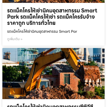
รถแม็คโครให้เช่านิคมอุตสาหกรรม Smart
Park รถแม็คโครให้เช่า รถแม็คโครรับจ้าง
ราคาถูก บริการทั่วไทย
รถแม็คโครให้เช่านิคมอุตสาหกรรม Smart Par
ดูเพิ่มเติม »
รถแม็คโครให้เช่านิคมอุตสาหกรรมซีพีจีซี