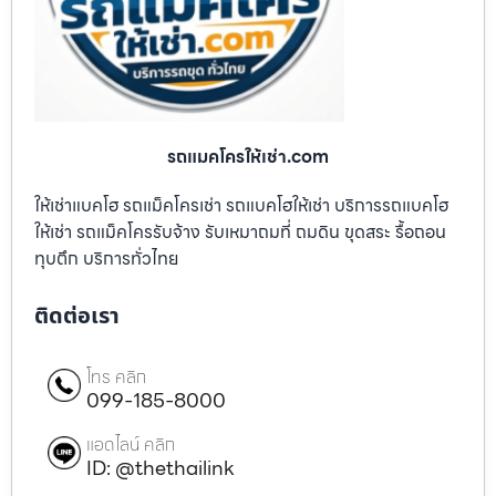
รถแมคโครให้เช่า.com
ให้เช่าแบคโฮ รถแม็คโครเช่า รถแบคโฮให้เช่า บริการรถแบคโฮ
ให้เช่า รถแม็คโครรับจ้าง รับเหมาถมที่ ถมดิน ขุดสระ รื้อถอน
ทุบตึก บริการทั่วไทย
ติดต่อเรา
โทร คลิก
099-185-8000
แอดไลน์ คลิก
ID: @thethailink