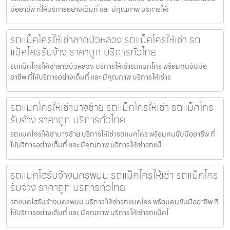
มืออาชีพ ที่ให้บริการอย่างเต็มที่ และ มีคุณภาพ บริการให้เ
รถแม็คโครให้เช่าลาดบัวหลวง รถแม็คโครให้เช่า รถ
แม็คโครรับจ้าง ราคาถูก บริการทั่วไทย
รถแม็คโครให้เช่าลาดบัวหลวง บริการให้เช่ารถแมคโคร พร้อมคนขับมือ
อาชีพ ที่ให้บริการอย่างเต็มที่ และ มีคุณภาพ บริการให้เช่าร
รถแมคโครให้เช่าบางซ้าย รถแม็คโครให้เช่า รถแม็คโคร
รับจ้าง ราคาถูก บริการทั่วไทย
รถแมคโครให้เช่าบางซ้าย บริการให้เช่ารถแมคโคร พร้อมคนขับมืออาชีพ ที่
ให้บริการอย่างเต็มที่ และ มีคุณภาพ บริการให้เช่ารถแม็
รถแบคโฮรับจ้างนครพนม รถแม็คโครให้เช่า รถแม็คโคร
รับจ้าง ราคาถูก บริการทั่วไทย
รถแบคโฮรับจ้างนครพนม บริการให้เช่ารถแมคโคร พร้อมคนขับมืออาชีพ ที่
ให้บริการอย่างเต็มที่ และ มีคุณภาพ บริการให้เช่ารถแม็คโ