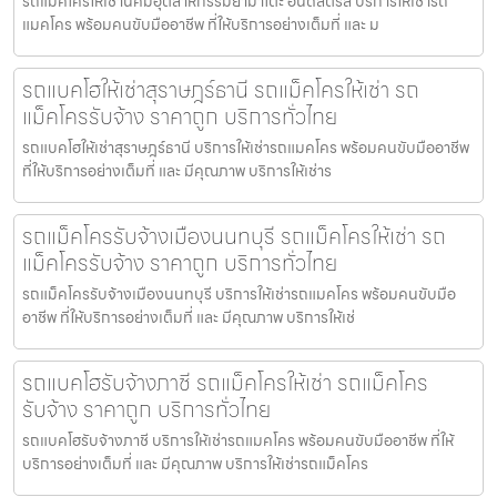
รถแมคโครให้เช่านิคมอุตสาหกรรมยามาโตะ อินดัสตรีส์ บริการให้เช่ารถ
แมคโคร พร้อมคนขับมืออาชีพ ที่ให้บริการอย่างเต็มที่ และ ม
รถแบคโฮให้เช่าสุราษฎร์ธานี รถแม็คโครให้เช่า รถ
แม็คโครรับจ้าง ราคาถูก บริการทั่วไทย
รถแบคโฮให้เช่าสุราษฎร์ธานี บริการให้เช่ารถแมคโคร พร้อมคนขับมืออาชีพ
ที่ให้บริการอย่างเต็มที่ และ มีคุณภาพ บริการให้เช่าร
รถแม็คโครรับจ้างเมืองนนทบุรี รถแม็คโครให้เช่า รถ
แม็คโครรับจ้าง ราคาถูก บริการทั่วไทย
รถแม็คโครรับจ้างเมืองนนทบุรี บริการให้เช่ารถแมคโคร พร้อมคนขับมือ
อาชีพ ที่ให้บริการอย่างเต็มที่ และ มีคุณภาพ บริการให้เช่
รถแบคโฮรับจ้างภาชี รถแม็คโครให้เช่า รถแม็คโคร
รับจ้าง ราคาถูก บริการทั่วไทย
รถแบคโฮรับจ้างภาชี บริการให้เช่ารถแมคโคร พร้อมคนขับมืออาชีพ ที่ให้
บริการอย่างเต็มที่ และ มีคุณภาพ บริการให้เช่ารถแม็คโคร