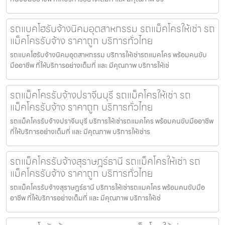
รถแบคโฮรับจ้างนิคมอุตสาหกรรม รถแม็คโครให้เช่า รถ
แม็คโครรับจ้าง ราคาถูก บริการทั่วไทย
รถแบคโฮรับจ้างนิคมอุตสาหกรรม บริการให้เช่ารถแมคโคร พร้อมคนขับ
มืออาชีพ ที่ให้บริการอย่างเต็มที่ และ มีคุณภาพ บริการให้เช่
รถแม็คโครรับจ้างปราจีนบุรี รถแม็คโครให้เช่า รถ
แม็คโครรับจ้าง ราคาถูก บริการทั่วไทย
รถแม็คโครรับจ้างปราจีนบุรี บริการให้เช่ารถแมคโคร พร้อมคนขับมืออาชีพ
ที่ให้บริการอย่างเต็มที่ และ มีคุณภาพ บริการให้เช่าร
รถแม็คโครรับจ้างสุราษฎร์ธานี รถแม็คโครให้เช่า รถ
แม็คโครรับจ้าง ราคาถูก บริการทั่วไทย
รถแม็คโครรับจ้างสุราษฎร์ธานี บริการให้เช่ารถแมคโคร พร้อมคนขับมือ
อาชีพ ที่ให้บริการอย่างเต็มที่ และ มีคุณภาพ บริการให้เช่