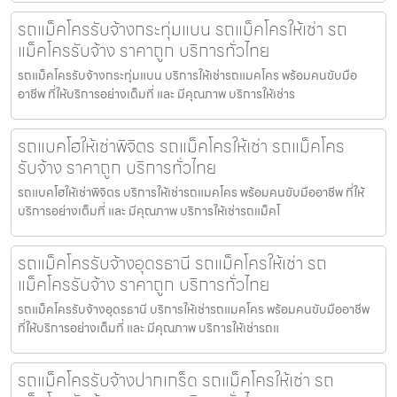
รถแม็คโครรับจ้างกระทุ่มแบน รถแม็คโครให้เช่า รถ
แม็คโครรับจ้าง ราคาถูก บริการทั่วไทย
รถแม็คโครรับจ้างกระทุ่มแบน บริการให้เช่ารถแมคโคร พร้อมคนขับมือ
อาชีพ ที่ให้บริการอย่างเต็มที่ และ มีคุณภาพ บริการให้เช่าร
รถแบคโฮให้เช่าพิจิตร รถแม็คโครให้เช่า รถแม็คโคร
รับจ้าง ราคาถูก บริการทั่วไทย
รถแบคโฮให้เช่าพิจิตร บริการให้เช่ารถแมคโคร พร้อมคนขับมืออาชีพ ที่ให้
บริการอย่างเต็มที่ และ มีคุณภาพ บริการให้เช่ารถแม็คโ
รถแม็คโครรับจ้างอุดรธานี รถแม็คโครให้เช่า รถ
แม็คโครรับจ้าง ราคาถูก บริการทั่วไทย
รถแม็คโครรับจ้างอุดรธานี บริการให้เช่ารถแมคโคร พร้อมคนขับมืออาชีพ
ที่ให้บริการอย่างเต็มที่ และ มีคุณภาพ บริการให้เช่ารถแ
รถแม็คโครรับจ้างปากเกร็ด รถแม็คโครให้เช่า รถ