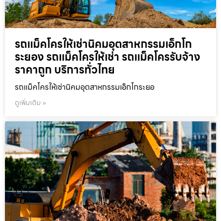
รถแม็คโครให้เช่านิคมอุตสาหกรรมเอ็กโก
ระยอง รถแม็คโครให้เช่า รถแม็คโครรับจ้าง
ราคาถูก บริการทั่วไทย
รถแม็คโครให้เช่านิคมอุตสาหกรรมเอ็กโกระยอ
ดูเพิ่มเติม »