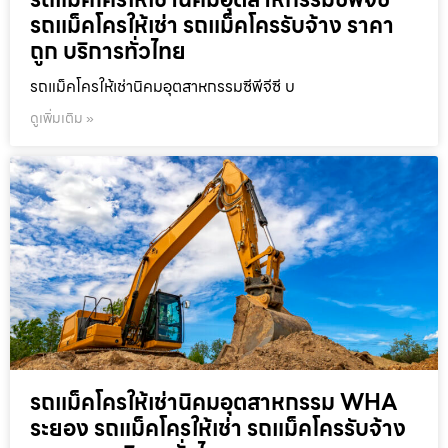
รถแม็คโครให้เช่า รถแม็คโครรับจ้าง ราคา
ถูก บริการทั่วไทย
รถแม็คโครให้เช่านิคมอุตสาหกรรมซีพีจีซี บ
ดูเพิ่มเติม »
รถแม็คโครให้เช่านิคมอุตสาหกรรม WHA
ระยอง รถแม็คโครให้เช่า รถแม็คโครรับจ้าง