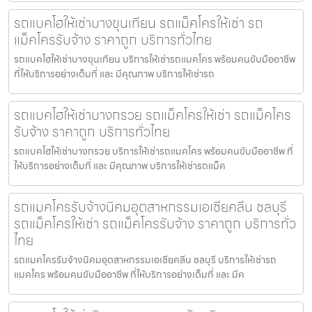
รถแบคโฮให้เช่าบางขุนเทียน รถแม็คโครให้เช่า รถ
แม็คโครรับจ้าง ราคาถูก บริการทั่วไทย
รถแบคโฮให้เช่าบางขุนเทียน บริการให้เช่ารถแมคโคร พร้อมคนขับมืออาชีพ
ที่ให้บริการอย่างเต็มที่ และ มีคุณภาพ บริการให้เช่ารถ
รถแบคโฮให้เช่าบางกรวย รถแม็คโครให้เช่า รถแม็คโคร
รับจ้าง ราคาถูก บริการทั่วไทย
รถแบคโฮให้เช่าบางกรวย บริการให้เช่ารถแมคโคร พร้อมคนขับมืออาชีพ ที่
ให้บริการอย่างเต็มที่ และ มีคุณภาพ บริการให้เช่ารถแม็ค
รถแมคโครรับจ้างนิคมอุตสาหกรรมเอเชียคลีน ชลบุรี
รถแม็คโครให้เช่า รถแม็คโครรับจ้าง ราคาถูก บริการทั่ว
ไทย
รถแมคโครรับจ้างนิคมอุตสาหกรรมเอเชียคลีน ชลบุรี บริการให้เช่ารถ
แมคโคร พร้อมคนขับมืออาชีพ ที่ให้บริการอย่างเต็มที่ และ มีค