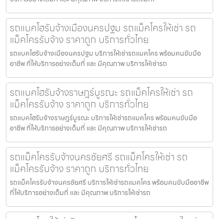
รถแบคโฮรับจ้างเมืองนครปฐม รถแม็คโครให้เช่า รถ
แม็คโครรับจ้าง ราคาถูก บริการทั่วไทย
รถแบคโฮรับจ้างเมืองนครปฐม บริการให้เช่ารถแมคโคร พร้อมคนขับมือ
อาชีพ ที่ให้บริการอย่างเต็มที่ และ มีคุณภาพ บริการให้เช่ารถ
รถแบคโฮรับจ้างราษฎร์บูรณะ รถแม็คโครให้เช่า รถ
แม็คโครรับจ้าง ราคาถูก บริการทั่วไทย
รถแบคโฮรับจ้างราษฎร์บูรณะ บริการให้เช่ารถแมคโคร พร้อมคนขับมือ
อาชีพ ที่ให้บริการอย่างเต็มที่ และ มีคุณภาพ บริการให้เช่ารถ
รถแม็คโครรับจ้างนครชัยศรี รถแม็คโครให้เช่า รถ
แม็คโครรับจ้าง ราคาถูก บริการทั่วไทย
รถแม็คโครรับจ้างนครชัยศรี บริการให้เช่ารถแมคโคร พร้อมคนขับมืออาชีพ
ที่ให้บริการอย่างเต็มที่ และ มีคุณภาพ บริการให้เช่ารถ