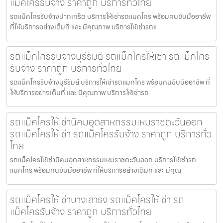
แม็คโครรับจ้าง ราคาถูก บริการทั่วไทย
รถแม็คโครรับจ้างปากเกร็ด บริการให้เช่ารถแมคโคร พร้อมคนขับมืออาชีพ
ที่ให้บริการอย่างเต็มที่ และ มีคุณภาพ บริการให้เช่ารถแ
รถแม็คโครรับจ้างบุรีรัมย์ รถแม็คโครให้เช่า รถแม็คโคร
รับจ้าง ราคาถูก บริการทั่วไทย
รถแม็คโครรับจ้างบุรีรัมย์ บริการให้เช่ารถแมคโคร พร้อมคนขับมืออาชีพ ที่
ให้บริการอย่างเต็มที่ และ มีคุณภาพ บริการให้เช่ารถ
รถแม็คโครให้เช่านิคมอุตสาหกรรมเหมราชตะวันออก
รถแม็คโครให้เช่า รถแม็คโครรับจ้าง ราคาถูก บริการทั่ว
ไทย
รถแม็คโครให้เช่านิคมอุตสาหกรรมเหมราชตะวันออก บริการให้เช่ารถ
แมคโคร พร้อมคนขับมืออาชีพ ที่ให้บริการอย่างเต็มที่ และ มีคุณ
รถแม็คโครให้เช่าบางเสาธง รถแม็คโครให้เช่า รถ
แม็คโครรับจ้าง ราคาถูก บริการทั่วไทย