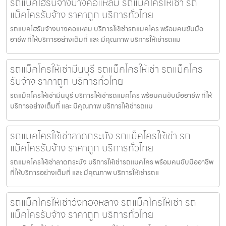
รถแบคโฮรับจ้างบางคอแหลม รถแม็คโครให้เช่า รถ
แม็คโครรับจ้าง ราคาถูก บริการทั่วไทย
รถแบคโฮรับจ้างบางคอแหลม บริการให้เช่ารถแมคโคร พร้อมคนขับมือ
อาชีพ ที่ให้บริการอย่างเต็มที่ และ มีคุณภาพ บริการให้เช่ารถแม
รถแม็คโครให้เช่ามีนบุรี รถแม็คโครให้เช่า รถแม็คโคร
รับจ้าง ราคาถูก บริการทั่วไทย
รถแม็คโครให้เช่ามีนบุรี บริการให้เช่ารถแมคโคร พร้อมคนขับมืออาชีพ ที่ให้
บริการอย่างเต็มที่ และ มีคุณภาพ บริการให้เช่ารถแม
รถแมคโครให้เช่าลาดกระบัง รถแม็คโครให้เช่า รถ
แม็คโครรับจ้าง ราคาถูก บริการทั่วไทย
รถแมคโครให้เช่าลาดกระบัง บริการให้เช่ารถแมคโคร พร้อมคนขับมืออาชีพ
ที่ให้บริการอย่างเต็มที่ และ มีคุณภาพ บริการให้เช่ารถแ
รถแม็คโครให้เช่าวังทองหลาง รถแม็คโครให้เช่า รถ
แม็คโครรับจ้าง ราคาถูก บริการทั่วไทย