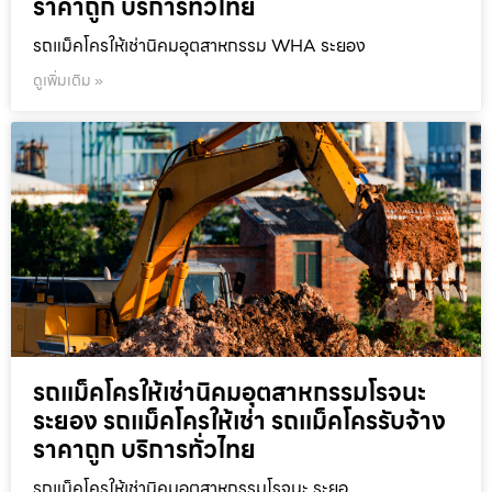
ราคาถูก บริการทั่วไทย
รถแม็คโครให้เช่านิคมอุตสาหกรรม WHA ระยอง
ดูเพิ่มเติม »
รถแม็คโครให้เช่านิคมอุตสาหกรรมโรจนะ
ระยอง รถแม็คโครให้เช่า รถแม็คโครรับจ้าง
ราคาถูก บริการทั่วไทย
รถแม็คโครให้เช่านิคมอุตสาหกรรมโรจนะ ระยอ