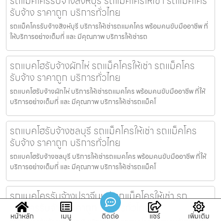
รถแม็คโครรับจ้างสิงห์บุรี รถแม็คโครให้เช่า รถแม็คโคร
รับจ้าง ราคาถูก บริการทั่วไทย
รถแม็คโครรับจ้างสิงห์บุรี บริการให้เช่ารถแมคโคร พร้อมคนขับมืออาชีพ ที่
ให้บริการอย่างเต็มที่ และ มีคุณภาพ บริการให้เช่ารถ
รถแบคโฮรับจ้างผักไห่ รถแม็คโครให้เช่า รถแม็คโคร
รับจ้าง ราคาถูก บริการทั่วไทย
รถแบคโฮรับจ้างผักไห่ บริการให้เช่ารถแมคโคร พร้อมคนขับมืออาชีพ ที่ให้
บริการอย่างเต็มที่ และ มีคุณภาพ บริการให้เช่ารถแม็คโ
รถแบคโฮรับจ้างชลบุรี รถแม็คโครให้เช่า รถแม็คโคร
รับจ้าง ราคาถูก บริการทั่วไทย
รถแบคโฮรับจ้างชลบุรี บริการให้เช่ารถแมคโคร พร้อมคนขับมืออาชีพ ที่ให้
บริการอย่างเต็มที่ และ มีคุณภาพ บริการให้เช่ารถแม็คโ
รถแมคโครรับจ้างปราจีนบุรี รถแม็คโครให้เช่า รถ
แม็คโครรับจ้าง ราคาถูก บริการทั่วไทย
หน้าหลัก
เมนู
ติดต่อ
แชร์
เพิ่มเติม