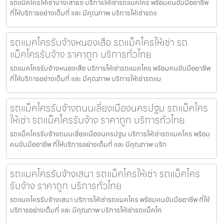
รถแม็คโครให้เช่าบางเสาธง บริการให้เช่ารถแมคโคร พร้อมคนขับมืออาชีพ
ที่ให้บริการอย่างเต็มที่ และ มีคุณภาพ บริการให้เช่ารถแ
รถแมคโครรับจ้างหนองเสือ รถแม็คโครให้เช่า รถ
แม็คโครรับจ้าง ราคาถูก บริการทั่วไทย
รถแมคโครรับจ้างหนองเสือ บริการให้เช่ารถแมคโคร พร้อมคนขับมืออาชีพ
ที่ให้บริการอย่างเต็มที่ และ มีคุณภาพ บริการให้เช่ารถแม
รถแม็คโครรับจ้างถนนเลี่ยงเมืองนครปฐม รถแม็คโคร
ให้เช่า รถแม็คโครรับจ้าง ราคาถูก บริการทั่วไทย
รถแม็คโครรับจ้างถนนเลี่ยงเมืองนครปฐม บริการให้เช่ารถแมคโคร พร้อม
คนขับมืออาชีพ ที่ให้บริการอย่างเต็มที่ และ มีคุณภาพ บริก
รถแมคโครรับจ้างเสนา รถแม็คโครให้เช่า รถแม็คโคร
รับจ้าง ราคาถูก บริการทั่วไทย
รถแมคโครรับจ้างเสนา บริการให้เช่ารถแมคโคร พร้อมคนขับมืออาชีพ ที่ให้
บริการอย่างเต็มที่ และ มีคุณภาพ บริการให้เช่ารถแม็คโค