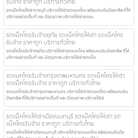
รับจ้าง ราคาถูก บริการทั่วไทย
รถแม็คโครให้เช่าราชบุรี บริการให้เช่ารถแมคโคร พร้อมคนขับมืออาชีพ ที่ให้
บริการอย่างเต็มที่ และ มีคุณภาพ บริการให้เช่ารถแม
รถแม็คโครรับจ้างอุทัย รถแม็คโครให้เช่า รถแม็คโคร
รับจ้าง ราคาถูก บริการทั่วไทย
รถแม็คโครรับจ้างอุทัย บริการให้เช่ารถแมคโคร พร้อมคนขับมืออาชีพ ที่ให้
บริการอย่างเต็มที่ และ มีคุณภาพ บริการให้เช่ารถแม็ค
รถแมคโครรับจ้างกรุงเทพมหานคร รถแม็คโครให้เช่า
รถแม็คโครรับจ้าง ราคาถูก บริการทั่วไทย
รถแมคโครรับจ้างกรุงเทพมหานคร บริการให้เช่ารถแมคโคร พร้อมคนขับ
มืออาชีพ ที่ให้บริการอย่างเต็มที่ และ มีคุณภาพ บริการให้เช่
รถแม็คโครให้เช่าเมืองนนทบุรี รถแม็คโครให้เช่า รถ
แม็คโครรับจ้าง ราคาถูก บริการทั่วไทย
รถแม็คโครให้เช่าเมืองนนทบุรี บริการให้เช่ารถแมคโคร พร้อมคนขับมือ