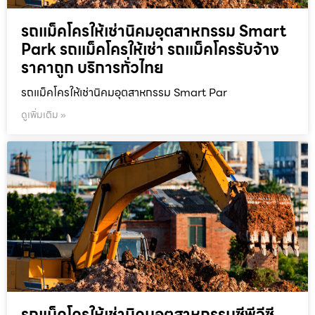
รถแม็คโครให้เช่านิคมอุตสาหกรรม Smart
Park รถแม็คโครให้เช่า รถแม็คโครรับจ้าง
ราคาถูก บริการทั่วไทย
รถแม็คโครให้เช่านิคมอุตสาหกรรม Smart Par
ดูเพิ่มเติม »
รถแม็คโครให้เช่านิคมอุตสาหกรรมซีพีจีซี