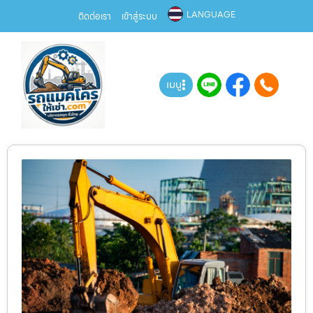
LANGUAGE
ติดต่อเรา
เข้าสู่ระบบ
เมนู