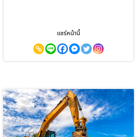
แชร์หน้านี้