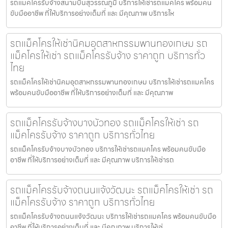
รถแมคโครรับจ้างสนามบินสุวรรณภูมิ บริการให้เช่ารถแมคโคร พร้อมคน
ขับมืออาชีพ ที่ให้บริการอย่างเต็มที่ และ มีคุณภาพ บริการให
รถแม็คโครให้เช่านิคมอุตสาหกรรมพานทองเกษม รถ
แม็คโครให้เช่า รถแม็คโครรับจ้าง ราคาถูก บริการทั่ว
ไทย
รถแม็คโครให้เช่านิคมอุตสาหกรรมพานทองเกษม บริการให้เช่ารถแมคโคร
พร้อมคนขับมืออาชีพ ที่ให้บริการอย่างเต็มที่ และ มีคุณภาพ
รถแม็คโครรับจ้างบางบัวทอง รถแม็คโครให้เช่า รถ
แม็คโครรับจ้าง ราคาถูก บริการทั่วไทย
รถแม็คโครรับจ้างบางบัวทอง บริการให้เช่ารถแมคโคร พร้อมคนขับมือ
อาชีพ ที่ให้บริการอย่างเต็มที่ และ มีคุณภาพ บริการให้เช่ารถ
รถแม็คโครรับจ้างถนนแจ้งวัฒนะ รถแม็คโครให้เช่า รถ
แม็คโครรับจ้าง ราคาถูก บริการทั่วไทย
รถแม็คโครรับจ้างถนนแจ้งวัฒนะ บริการให้เช่ารถแมคโคร พร้อมคนขับมือ
อาชีพ ที่ให้บริการอย่างเต็มที่ และ มีคุณภาพ บริการให้เช่