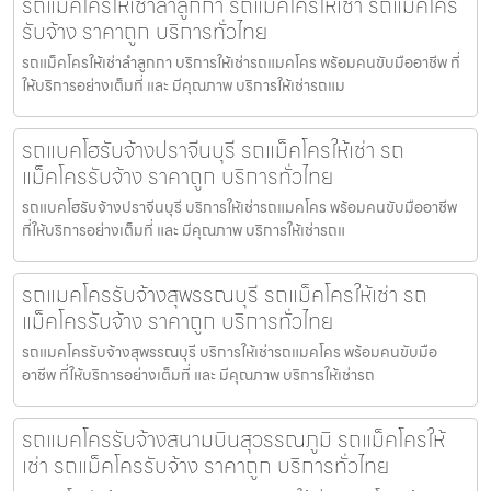
รถแม็คโครให้เช่าลำลูกกา รถแม็คโครให้เช่า รถแม็คโคร
รับจ้าง ราคาถูก บริการทั่วไทย
รถแม็คโครให้เช่าลำลูกกา บริการให้เช่ารถแมคโคร พร้อมคนขับมืออาชีพ ที่
ให้บริการอย่างเต็มที่ และ มีคุณภาพ บริการให้เช่ารถแม
รถแบคโฮรับจ้างปราจีนบุรี รถแม็คโครให้เช่า รถ
แม็คโครรับจ้าง ราคาถูก บริการทั่วไทย
รถแบคโฮรับจ้างปราจีนบุรี บริการให้เช่ารถแมคโคร พร้อมคนขับมืออาชีพ
ที่ให้บริการอย่างเต็มที่ และ มีคุณภาพ บริการให้เช่ารถแ
รถแมคโครรับจ้างสุพรรณบุรี รถแม็คโครให้เช่า รถ
แม็คโครรับจ้าง ราคาถูก บริการทั่วไทย
รถแมคโครรับจ้างสุพรรณบุรี บริการให้เช่ารถแมคโคร พร้อมคนขับมือ
อาชีพ ที่ให้บริการอย่างเต็มที่ และ มีคุณภาพ บริการให้เช่ารถ
รถแมคโครรับจ้างสนามบินสุวรรณภูมิ รถแม็คโครให้
เช่า รถแม็คโครรับจ้าง ราคาถูก บริการทั่วไทย