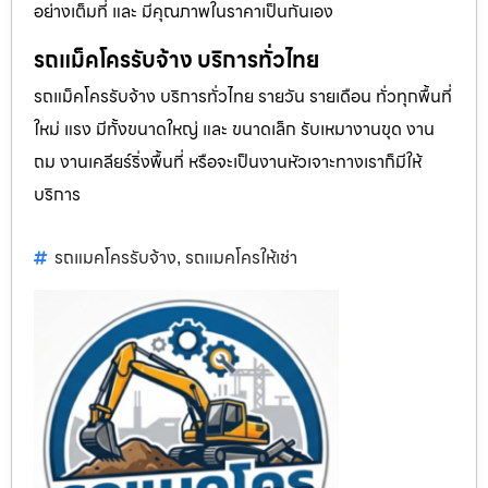
อย่างเต็มที่ และ มีคุณภาพในราคาเป็นกันเอง
รถแม็คโครรับจ้าง บริการทั่วไทย
รถแม็คโครรับจ้าง บริการทั่วไทย รายวัน รายเดือน ทั่วทุกพื้นที่
ใหม่ แรง มีทั้งขนาดใหญ่ และ ขนาดเล็ก รับเหมางานขุด งาน
ถม งานเคลียร์ริ่งพื้นที่ หรือจะเป็นงานหัวเจาะทางเราก็มีให้
บริการ
รถแมคโครรับจ้าง
รถแมคโครให้เช่า
,