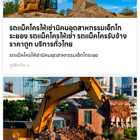
รถแม็คโครให้เช่านิคมอุตสาหกรรมเอ็กโก
ระยอง รถแม็คโครให้เช่า รถแม็คโครรับจ้าง
ราคาถูก บริการทั่วไทย
รถแม็คโครให้เช่านิคมอุตสาหกรรมเอ็กโกระยอ
ดูเพิ่มเติม »