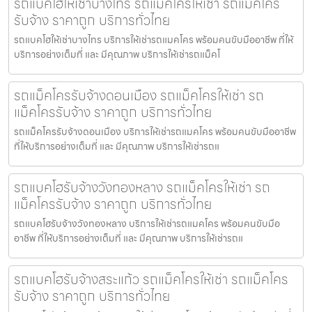
รถแบคโฮให้เช่าบางไทร รถแม็คโครให้เช่า รถแม็คโคร
รับจ้าง ราคาถูก บริการทั่วไทย
รถแบคโฮให้เช่าบางไทร บริการให้เช่ารถแมคโคร พร้อมคนขับมืออาชีพ ที่ให้
บริการอย่างเต็มที่ และ มีคุณภาพ บริการให้เช่ารถแม็คโ
รถแม็คโครรับจ้างดอนเมือง รถแม็คโครให้เช่า รถ
แม็คโครรับจ้าง ราคาถูก บริการทั่วไทย
รถแม็คโครรับจ้างดอนเมือง บริการให้เช่ารถแมคโคร พร้อมคนขับมืออาชีพ
ที่ให้บริการอย่างเต็มที่ และ มีคุณภาพ บริการให้เช่ารถแ
รถแบคโฮรับจ้างวังทองหลาง รถแม็คโครให้เช่า รถ
แม็คโครรับจ้าง ราคาถูก บริการทั่วไทย
รถแบคโฮรับจ้างวังทองหลาง บริการให้เช่ารถแมคโคร พร้อมคนขับมือ
อาชีพ ที่ให้บริการอย่างเต็มที่ และ มีคุณภาพ บริการให้เช่ารถแ
รถแบคโฮรับจ้างสระแก้ว รถแม็คโครให้เช่า รถแม็คโคร
รับจ้าง ราคาถูก บริการทั่วไทย