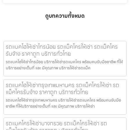
ดูบทความทั้งหมด
รถแบคโฮให้เช่าไทรน้อย รถแม็คโครให้เช่า รถแม็คโคร
รับจ้าง ราคาถูก บริการทั่วไทย
รถแบคโฮให้เช่าไทรน้อย บริการให้เช่ารถแมคโคร พร้อมคนขับมืออาชีพ ที่ให้
บริการอย่างเต็มที่ และ มีคุณภาพ บริการให้เช่ารถแม็ค
รถแบคโฮให้เช่ากรุงเทพมหานคร รถแม็คโครให้เช่า รถ
แม็คโครรับจ้าง ราคาถูก บริการทั่วไทย
รถแบคโฮให้เช่ากรุงเทพมหานคร บริการให้เช่ารถแมคโคร พร้อมคนขับมือ
อาชีพ ที่ให้บริการอย่างเต็มที่ และ มีคุณภาพ บริการให้เช่า
รถแมคโครให้เช่าบางกรวย รถแม็คโครให้เช่า รถ