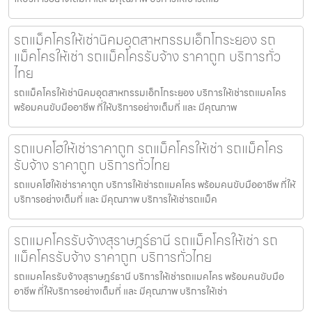
รถแม็คโครให้เช่านิคมอุตสาหกรรมเอ็กโกระยอง รถ
แม็คโครให้เช่า รถแม็คโครรับจ้าง ราคาถูก บริการทั่ว
ไทย
รถแม็คโครให้เช่านิคมอุตสาหกรรมเอ็กโกระยอง บริการให้เช่ารถแมคโคร
พร้อมคนขับมืออาชีพ ที่ให้บริการอย่างเต็มที่ และ มีคุณภาพ
รถแบคโฮให้เช่าราคาถูก รถแม็คโครให้เช่า รถแม็คโคร
รับจ้าง ราคาถูก บริการทั่วไทย
รถแบคโฮให้เช่าราคาถูก บริการให้เช่ารถแมคโคร พร้อมคนขับมืออาชีพ ที่ให้
บริการอย่างเต็มที่ และ มีคุณภาพ บริการให้เช่ารถแม็ค
รถแมคโครรับจ้างสุราษฎร์ธานี รถแม็คโครให้เช่า รถ
แม็คโครรับจ้าง ราคาถูก บริการทั่วไทย
รถแมคโครรับจ้างสุราษฎร์ธานี บริการให้เช่ารถแมคโคร พร้อมคนขับมือ
อาชีพ ที่ให้บริการอย่างเต็มที่ และ มีคุณภาพ บริการให้เช่า