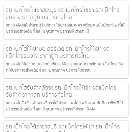
รถแมคโครให้เช่าสระบุรี รถแม็คโครให้เช่า รถแม็คโคร
รับจ้าง ราคาถูก บริการทั่วไทย
รถแมคโครให้เช่าสระบุรี บริการให้เช่ารถแมคโคร พร้อมคนขับมืออาชีพ ที่ให้
บริการอย่างเต็มที่ และ มีคุณภาพ บริการให้เช่ารถแม็
รถแบคโฮให้เช่ามอเตอร์เวย์ รถแม็คโครให้เช่า รถ
แม็คโครรับจ้าง ราคาถูก บริการทั่วไทย
รถแบคโฮให้เช่ามอเตอร์เวย์ บริการให้เช่ารถแมคโคร พร้อมคนขับมืออาชีพ
ที่ให้บริการอย่างเต็มที่ และ มีคุณภาพ บริการให้เช่ารถ
รถแบคโฮรับจ้างพังงา รถแม็คโครให้เช่า รถแม็คโคร
รับจ้าง ราคาถูก บริการทั่วไทย
รถแบคโฮรับจ้างพังงา บริการให้เช่ารถแมคโคร พร้อมคนขับมืออาชีพ ที่ให้
บริการอย่างเต็มที่ และ มีคุณภาพ บริการให้เช่ารถแม็คโค
รถแม็คโครให้เช่าราชบุรี รถแม็คโครให้เช่า รถแม็คโคร