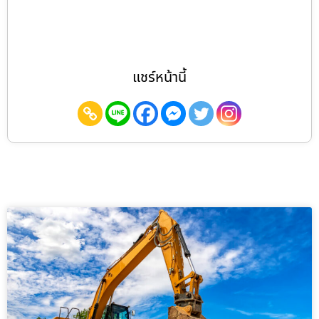
แชร์หน้านี้