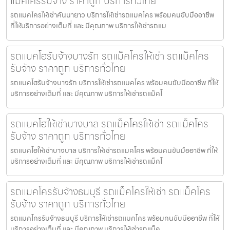
แม็คโครรับจ้าง ราคาถูก บริการทั่วไทย
รถแมคโครให้เช่าคันนายาว บริการให้เช่ารถแมคโคร พร้อมคนขับมืออาชีพ
ที่ให้บริการอย่างเต็มที่ และ มีคุณภาพ บริการให้เช่ารถแม
รถแบคโฮรับจ้างบางรัก รถแม็คโครให้เช่า รถแม็คโคร
รับจ้าง ราคาถูก บริการทั่วไทย
รถแบคโฮรับจ้างบางรัก บริการให้เช่ารถแมคโคร พร้อมคนขับมืออาชีพ ที่ให้
บริการอย่างเต็มที่ และ มีคุณภาพ บริการให้เช่ารถแม็คโ
รถแบคโฮให้เช่าบางบาล รถแม็คโครให้เช่า รถแม็คโคร
รับจ้าง ราคาถูก บริการทั่วไทย
รถแบคโฮให้เช่าบางบาล บริการให้เช่ารถแมคโคร พร้อมคนขับมืออาชีพ ที่ให้
บริการอย่างเต็มที่ และ มีคุณภาพ บริการให้เช่ารถแม็คโ
รถแมคโครรับจ้างธนบุรี รถแม็คโครให้เช่า รถแม็คโคร
รับจ้าง ราคาถูก บริการทั่วไทย
รถแมคโครรับจ้างธนบุรี บริการให้เช่ารถแมคโคร พร้อมคนขับมืออาชีพ ที่ให้
บริการอย่างเต็มที่ และ มีคุณภาพ บริการให้เช่ารถแม็ค