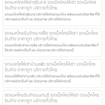
รถแมคโครให้เช่าสุรินทร์ รถแม็คโครให้เช่า รถแม็คโคร
รับจ้าง ราคาถูก บริการทั่วไทย
รถแมคโครให้เช่าสุรินทร์ บริการให้เช่ารถแมคโคร พร้อมคนขับมืออาชีพ ที่ให้
บริการอย่างเต็มที่ และ มีคุณภาพ บริการให้เช่ารถแม
รถแมคโครรับจ้างบางซื่อ รถแม็คโครให้เช่า รถแม็คโคร
รับจ้าง ราคาถูก บริการทั่วไทย
รถแมคโครรับจ้างบางซื่อ บริการให้เช่ารถแมคโคร พร้อมคนขับมืออาชีพ ที่
ให้บริการอย่างเต็มที่ และ มีคุณภาพ บริการให้เช่ารถแม็
รถแบคโฮให้เช่าบ้านแพ้ว รถแม็คโครให้เช่า รถแม็คโคร
รับจ้าง ราคาถูก บริการทั่วไทย
รถแบคโฮให้เช่าบ้านแพ้ว บริการให้เช่ารถแมคโคร พร้อมคนขับมืออาชีพ ที่ให้
บริการอย่างเต็มที่ และ มีคุณภาพ บริการให้เช่ารถแม็
รถแมคโครรับจ้างนนทบุรี รถแม็คโครให้เช่า รถแม็คโคร
รับจ้าง ราคาถูก บริการทั่วไทย