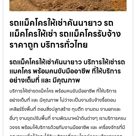
รถแม็คโครให้เช่าคันนายาว รถ
แม็คโครให้เช่า รถแม็คโครรับจ้าง
ราคาถูก บริการทั่วไทย
รถแม็คโครให้เช่าคันนายาว บริการให้เช่ารถ
แมคโคร พร้อมคนขับมืออาชีพ ที่ให้บริการ
อย่างเต็มที่ และ มีคุณภาพ
บริการให้เช่ารถแม็คโคร พร้อมคนขับมืออาชีพ ที่ให้บริการ
อย่างเต็มที่ และ มีคุณภาพ ไม่ว่าจะเป็นงานรับจ้างรื้อถอน
เคลียร์ริ่งพื้นที่ ถอนสิ่งปลูกสร้าง ทุบตึก งานถม งานยกและ
อื่นๆ งานขุดปรับพื้นที่ งานพัฒนาหน้าดินต่างๆ เราบริการครบ
วงจร พร้อมให้บริการด้วยทีมงานมืออาชีพ และ เครื่องจักรที่มี