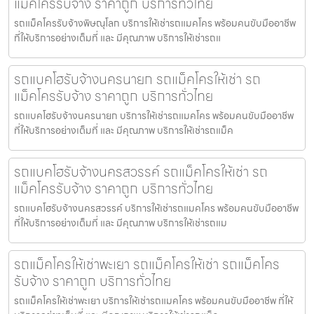
แม็คโครรับจ้าง ราคาถูก บริการทั่วไทย
รถแม็คโครรับจ้างพิษณุโลก บริการให้เช่ารถแมคโคร พร้อมคนขับมืออาชีพ
ที่ให้บริการอย่างเต็มที่ และ มีคุณภาพ บริการให้เช่ารถแ
รถแบคโฮรับจ้างนครนายก รถแม็คโครให้เช่า รถ
แม็คโครรับจ้าง ราคาถูก บริการทั่วไทย
รถแบคโฮรับจ้างนครนายก บริการให้เช่ารถแมคโคร พร้อมคนขับมืออาชีพ
ที่ให้บริการอย่างเต็มที่ และ มีคุณภาพ บริการให้เช่ารถแม็ค
รถแบคโฮรับจ้างนครสวรรค์ รถแม็คโครให้เช่า รถ
แม็คโครรับจ้าง ราคาถูก บริการทั่วไทย
รถแบคโฮรับจ้างนครสวรรค์ บริการให้เช่ารถแมคโคร พร้อมคนขับมืออาชีพ
ที่ให้บริการอย่างเต็มที่ และ มีคุณภาพ บริการให้เช่ารถแม
รถแม็คโครให้เช่าพะเยา รถแม็คโครให้เช่า รถแม็คโคร
รับจ้าง ราคาถูก บริการทั่วไทย
รถแม็คโครให้เช่าพะเยา บริการให้เช่ารถแมคโคร พร้อมคนขับมืออาชีพ ที่ให้