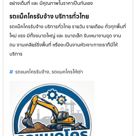
อย่างเต็มที่ และ มีคุณภาพในราคาเป็นกันเอง
รถแม็คโครรับจ้าง บริการทั่วไทย
รถแม็คโครรับจ้าง บริการทั่วไทย รายวัน รายเดือน ทั่วทุกพื้นที่
ใหม่ แรง มีทั้งขนาดใหญ่ และ ขนาดเล็ก รับเหมางานขุด งาน
ถม งานเคลียร์ริ่งพื้นที่ หรือจะเป็นงานหัวเจาะทางเราก็มีให้
บริการ
รถแมคโครรับจ้าง
รถแมคโครให้เช่า
,