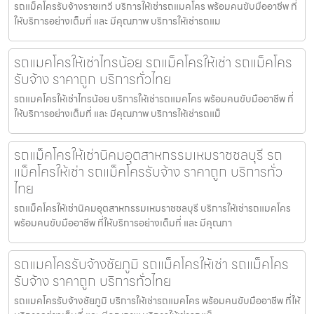
รถแม็คโครรับจ้างราชเทวี บริการให้เช่ารถแมคโคร พร้อมคนขับมืออาชีพ ที่
ให้บริการอย่างเต็มที่ และ มีคุณภาพ บริการให้เช่ารถแม
รถแมคโครให้เช่าไทรน้อย รถแม็คโครให้เช่า รถแม็คโคร
รับจ้าง ราคาถูก บริการทั่วไทย
รถแมคโครให้เช่าไทรน้อย บริการให้เช่ารถแมคโคร พร้อมคนขับมืออาชีพ ที่
ให้บริการอย่างเต็มที่ และ มีคุณภาพ บริการให้เช่ารถแม็
รถแม็คโครให้เช่านิคมอุตสาหกรรมเหมราชชลบุรี รถ
แม็คโครให้เช่า รถแม็คโครรับจ้าง ราคาถูก บริการทั่ว
ไทย
รถแม็คโครให้เช่านิคมอุตสาหกรรมเหมราชชลบุรี บริการให้เช่ารถแมคโคร
พร้อมคนขับมืออาชีพ ที่ให้บริการอย่างเต็มที่ และ มีคุณภา
รถแมคโครรับจ้างชัยภูมิ รถแม็คโครให้เช่า รถแม็คโคร
รับจ้าง ราคาถูก บริการทั่วไทย
รถแมคโครรับจ้างชัยภูมิ บริการให้เช่ารถแมคโคร พร้อมคนขับมืออาชีพ ที่ให้