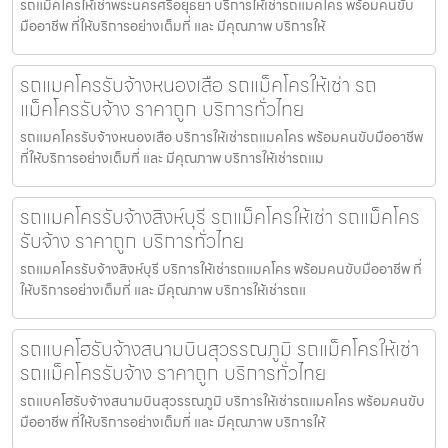
รถแม็คโครให้เช่าพระนครศรีอยุธยา บริการให้เช่ารถแมคโคร พร้อมคนขับ
มืออาชีพ ที่ให้บริการอย่างเต็มที่ และ มีคุณภาพ บริการให้
รถแมคโครรับจ้างหนองเสือ รถแม็คโครให้เช่า รถ
แม็คโครรับจ้าง ราคาถูก บริการทั่วไทย
รถแมคโครรับจ้างหนองเสือ บริการให้เช่ารถแมคโคร พร้อมคนขับมืออาชีพ
ที่ให้บริการอย่างเต็มที่ และ มีคุณภาพ บริการให้เช่ารถแม
รถแมคโครรับจ้างสิงห์บุรี รถแม็คโครให้เช่า รถแม็คโคร
รับจ้าง ราคาถูก บริการทั่วไทย
รถแมคโครรับจ้างสิงห์บุรี บริการให้เช่ารถแมคโคร พร้อมคนขับมืออาชีพ ที่
ให้บริการอย่างเต็มที่ และ มีคุณภาพ บริการให้เช่ารถแ
รถแบคโฮรับจ้างสนามบินสุวรรณภูมิ รถแม็คโครให้เช่า
รถแม็คโครรับจ้าง ราคาถูก บริการทั่วไทย
รถแบคโฮรับจ้างสนามบินสุวรรณภูมิ บริการให้เช่ารถแมคโคร พร้อมคนขับ
มืออาชีพ ที่ให้บริการอย่างเต็มที่ และ มีคุณภาพ บริการให้