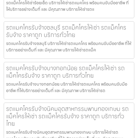
รถแม็คโครให้เช่าร้อยเอ็ด บริการให้เช่ารถแมคโคร พร้อมคนขับมืออาชีพ ที่
ให้บริการอย่างเต็มที่ และ มีคุณภาพ บริการให้เช่ารถแ
รถแมคโครรับจ้างชลบุรี รถแม็คโครให้เช่า รถแม็คโคร
รับจ้าง ราคาถูก บริการทั่วไทย
รถแมคโครรับจ้างชลบุรี บริการให้เช่ารถแมคโคร พร้อมคนขับมืออาชีพ ที่ให้
บริการอย่างเต็มที่ และ มีคุณภาพ บริการให้เช่ารถแม็ค
รถแมคโครรับจ้างบางกอกน้อย รถแม็คโครให้เช่า รถ
แม็คโครรับจ้าง ราคาถูก บริการทั่วไทย
รถแมคโครรับจ้างบางกอกน้อย บริการให้เช่ารถแมคโคร พร้อมคนขับมือ
อาชีพ ที่ให้บริการอย่างเต็มที่ และ มีคุณภาพ บริการให้เช่ารถ
รถแมคโครรับจ้างนิคมอุตสาหกรรมพานทองเกษม รถ
แม็คโครให้เช่า รถแม็คโครรับจ้าง ราคาถูก บริการทั่ว
ไทย
รถแมคโครรับจ้างนิคมอุตสาหกรรมพานทองเกษม บริการให้เช่ารถ