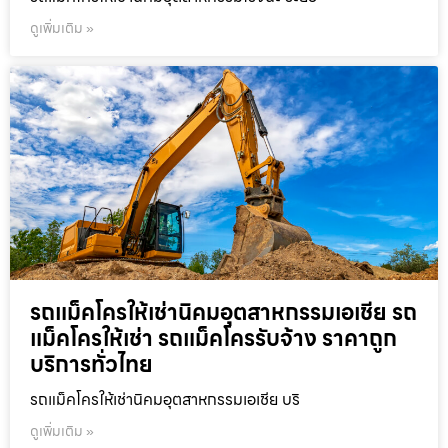
ดูเพิ่มเติม »
รถแม็คโครให้เช่านิคมอุตสาหกรรมเอเชีย รถ
แม็คโครให้เช่า รถแม็คโครรับจ้าง ราคาถูก
บริการทั่วไทย
รถแม็คโครให้เช่านิคมอุตสาหกรรมเอเชีย บริ
ดูเพิ่มเติม »