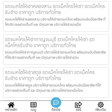
รถแบคโฮให้เช่าคลองสาน รถแม็คโครให้เช่า รถแม็คโคร
รับจ้าง ราคาถูก บริการทั่วไทย
รถแบคโฮให้เช่าคลองสาน บริการให้เช่ารถแมคโคร พร้อมคนขับมืออาชีพ ที่
ให้บริการอย่างเต็มที่ และ มีคุณภาพ บริการให้เช่ารถแม็ค
รถแมคโครให้เช่ากาญจนบุรี รถแม็คโครให้เช่า รถ
แม็คโครรับจ้าง ราคาถูก บริการทั่วไทย
รถแมคโครให้เช่ากาญจนบุรี บริการให้เช่ารถแมคโคร พร้อมคนขับมืออาชีพ
ที่ให้บริการอย่างเต็มที่ และ มีคุณภาพ บริการให้เช่ารถแ
รถแบคโฮให้เช่าสตูล รถแม็คโครให้เช่า รถแม็คโคร
รับจ้าง ราคาถูก บริการทั่วไทย
รถแบคโฮให้เช่าสตูล บริการให้เช่ารถแมคโคร พร้อมคนขับมืออาชีพ ที่ให้
บริการอย่างเต็มที่ และ มีคุณภาพ บริการให้เช่ารถแม็คโคร
รถแม็คโครให้เช่าคันนายาว รถแม็คโครให้เช่า รถ
หน้าหลัก
เมนู
ติดต่อ
แชร์
เพิ่มเติม
แม็คโครรับจ้าง ราคาถูก บริการทั่วไทย