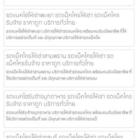
รถแบคโฮให้เช่าพะเยา รถแม็คโครให้เช่า รถแม็คโคร
รับจ้าง ราคาถูก บริการทั่วไทย
รถแบคโฮให้เช่าพะเยา บริการให้เช่ารถแมคโคร พร้อมคนขับมืออาชีพ ที่ให้
บริการอย่างเต็มที่ และ มีคุณภาพ บริการให้เช่ารถแม็คโค
รถแม็คโครให้เช่าสามพราน รถแม็คโครให้เช่า รถ
แม็คโครรับจ้าง ราคาถูก บริการทั่วไทย
รถแม็คโครให้เช่าสามพราน บริการให้เช่ารถแมคโคร พร้อมคนขับมืออาชีพ ที่
ให้บริการอย่างเต็มที่ และ มีคุณภาพ บริการให้เช่ารถแม
รถแบคโฮรับจ้างมุกดาหาร รถแม็คโครให้เช่า รถแม็คโคร
รับจ้าง ราคาถูก บริการทั่วไทย
รถแบคโฮรับจ้างมุกดาหาร บริการให้เช่ารถแมคโคร พร้อมคนขับมืออาชีพ ที่
ให้บริการอย่างเต็มที่ และ มีคุณภาพ บริการให้เช่ารถแม็
รถแม็คโครให้เช่าชลบุรี รถแม็คโครให้เช่า รถแม็คโคร