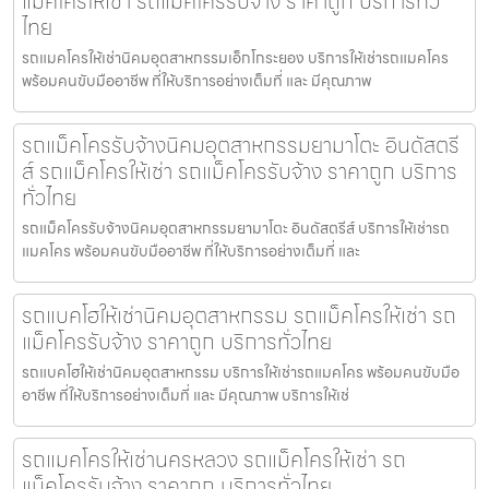
แม็คโครให้เช่า รถแม็คโครรับจ้าง ราคาถูก บริการทั่ว
ไทย
รถแมคโครให้เช่านิคมอุตสาหกรรมเอ็กโกระยอง บริการให้เช่ารถแมคโคร
พร้อมคนขับมืออาชีพ ที่ให้บริการอย่างเต็มที่ และ มีคุณภาพ
รถแม็คโครรับจ้างนิคมอุตสาหกรรมยามาโตะ อินดัสตรี
ส์ รถแม็คโครให้เช่า รถแม็คโครรับจ้าง ราคาถูก บริการ
ทั่วไทย
รถแม็คโครรับจ้างนิคมอุตสาหกรรมยามาโตะ อินดัสตรีส์ บริการให้เช่ารถ
แมคโคร พร้อมคนขับมืออาชีพ ที่ให้บริการอย่างเต็มที่ และ
รถแบคโฮให้เช่านิคมอุตสาหกรรม รถแม็คโครให้เช่า รถ
แม็คโครรับจ้าง ราคาถูก บริการทั่วไทย
รถแบคโฮให้เช่านิคมอุตสาหกรรม บริการให้เช่ารถแมคโคร พร้อมคนขับมือ
อาชีพ ที่ให้บริการอย่างเต็มที่ และ มีคุณภาพ บริการให้เช่
รถแมคโครให้เช่านครหลวง รถแม็คโครให้เช่า รถ
แม็คโครรับจ้าง ราคาถูก บริการทั่วไทย