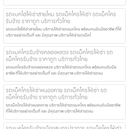
รถแบคโฮให้เช่าสายไหม รถแม็คโครให้เช่า รถแม็คโคร
รับจ้าง ราคาถูก บริการทั่วไทย
รถแบคโฮให้เช่าสายไหม บริการให้เช่ารถแมคโคร พร้อมคนขับมืออาชีพ ที่ให้
บริการอย่างเต็มที่ และ มีคุณภาพ บริการให้เช่ารถแม็คโ
รถแมคโครรับจ้างคลองหลวง รถแม็คโครให้เช่า รถ
แม็คโครรับจ้าง ราคาถูก บริการทั่วไทย
รถแมคโครรับจ้างคลองหลวง บริการให้เช่ารถแมคโคร พร้อมคนขับมือ
อาชีพ ที่ให้บริการอย่างเต็มที่ และ มีคุณภาพ บริการให้เช่ารถแม
รถแม็คโครให้เช่าหนองคาย รถแม็คโครให้เช่า รถ
แม็คโครรับจ้าง ราคาถูก บริการทั่วไทย
รถแม็คโครให้เช่าหนองคาย บริการให้เช่ารถแมคโคร พร้อมคนขับมืออาชีพ
ที่ให้บริการอย่างเต็มที่ และ มีคุณภาพ บริการให้เช่ารถแม
รถแมคโครรับจ้างเมืองสมุทรปราการ รถแม็คโครให้เช่า