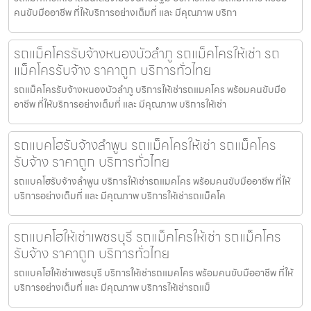
คนขับมืออาชีพ ที่ให้บริการอย่างเต็มที่ และ มีคุณภาพ บริกา
รถแม็คโครรับจ้างหนองบัวลำภู รถแม็คโครให้เช่า รถ
แม็คโครรับจ้าง ราคาถูก บริการทั่วไทย
รถแม็คโครรับจ้างหนองบัวลำภู บริการให้เช่ารถแมคโคร พร้อมคนขับมือ
อาชีพ ที่ให้บริการอย่างเต็มที่ และ มีคุณภาพ บริการให้เช่า
รถแบคโฮรับจ้างลำพูน รถแม็คโครให้เช่า รถแม็คโคร
รับจ้าง ราคาถูก บริการทั่วไทย
รถแบคโฮรับจ้างลำพูน บริการให้เช่ารถแมคโคร พร้อมคนขับมืออาชีพ ที่ให้
บริการอย่างเต็มที่ และ มีคุณภาพ บริการให้เช่ารถแม็คโค
รถแบคโฮให้เช่าเพชรบุรี รถแม็คโครให้เช่า รถแม็คโคร
รับจ้าง ราคาถูก บริการทั่วไทย
รถแบคโฮให้เช่าเพชรบุรี บริการให้เช่ารถแมคโคร พร้อมคนขับมืออาชีพ ที่ให้
บริการอย่างเต็มที่ และ มีคุณภาพ บริการให้เช่ารถแม็