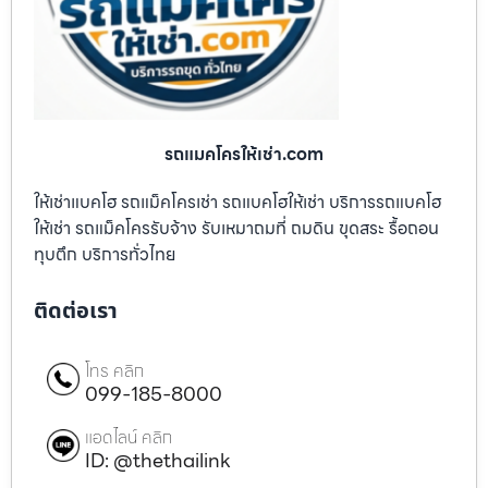
รถแมคโครให้เช่า.com
ให้เช่าแบคโฮ รถแม็คโครเช่า รถแบคโฮให้เช่า บริการรถแบคโฮ
ให้เช่า รถแม็คโครรับจ้าง รับเหมาถมที่ ถมดิน ขุดสระ รื้อถอน
ทุบตึก บริการทั่วไทย
ติดต่อเรา
โทร คลิก
099-185-8000
แอดไลน์ คลิก
ID: @thethailink