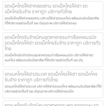
รถแม็คโครให้เช่าคลองสาน รถแม็คโครให้เช่า รถ
แม็คโครรับจ้าง ราคาถูก บริการทั่วไทย
รถแม็คโครให้เช่าคลองสาน บริการให้เช่ารถแมคโคร พร้อมคนขับมืออาชีพ
ที่ให้บริการอย่างเต็มที่ และ มีคุณภาพ บริการให้เช่ารถแม
รถแม็คโครรับจ้างนิคมอุตสาหกรรมท่าเรือแหลมฉบัง
รถแม็คโครให้เช่า รถแม็คโครรับจ้าง ราคาถูก บริการทั่ว
ไทย
รถแม็คโครรับจ้างนิคมอุตสาหกรรมท่าเรือแหลมฉบัง บริการให้เช่ารถ
แมคโคร พร้อมคนขับมืออาชีพ ที่ให้บริการอย่างเต็มที่ และ มีคุ
รถแมคโครให้เช่าประเวศ รถแม็คโครให้เช่า รถแม็คโคร
รับจ้าง ราคาถูก บริการทั่วไทย
รถแมคโครให้เช่าประเวศ บริการให้เช่ารถแมคโคร พร้อมคนขับมืออาชีพ ที่ให้
บริการอย่างเต็มที่ และ มีคุณภาพ บริการให้เช่ารถแม็ค
รถแมคโครรับจ้างนิคมอุตสาหกรรมพานทองเกษม รถ