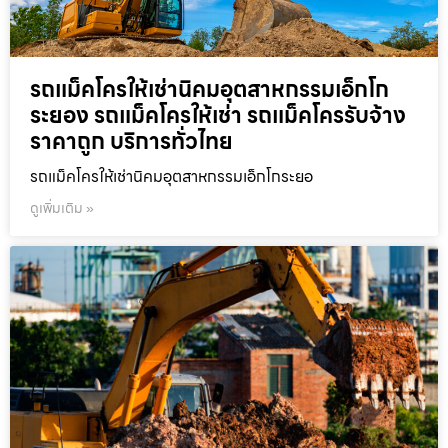
รถแม็คโครให้เช่านิคมอุตสาหกรรมเอ็กโก
ระยอง รถแม็คโครให้เช่า รถแม็คโครรับจ้าง
ราคาถูก บริการทั่วไทย
รถแม็คโครให้เช่านิคมอุตสาหกรรมเอ็กโกระยอ
ดูเพิ่มเติม »