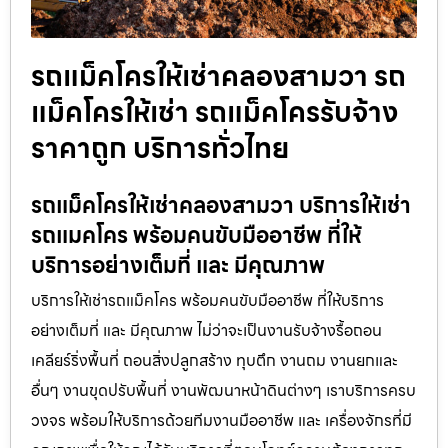
รถแม็คโครให้เช่าคลองสามวา รถ
แม็คโครให้เช่า รถแม็คโครรับจ้าง
ราคาถูก บริการทั่วไทย
รถแม็คโครให้เช่าคลองสามวา บริการให้เช่า
รถแมคโคร พร้อมคนขับมืออาชีพ ที่ให้
บริการอย่างเต็มที่ และ มีคุณภาพ
บริการให้เช่ารถแม็คโคร พร้อมคนขับมืออาชีพ ที่ให้บริการ
อย่างเต็มที่ และ มีคุณภาพ ไม่ว่าจะเป็นงานรับจ้างรื้อถอน
เคลียร์ริ่งพื้นที่ ถอนสิ่งปลูกสร้าง ทุบตึก งานถม งานยกและ
อื่นๆ งานขุดปรับพื้นที่ งานพัฒนาหน้าดินต่างๆ เราบริการครบ
วงจร พร้อมให้บริการด้วยทีมงานมืออาชีพ และ เครื่องจักรที่มี