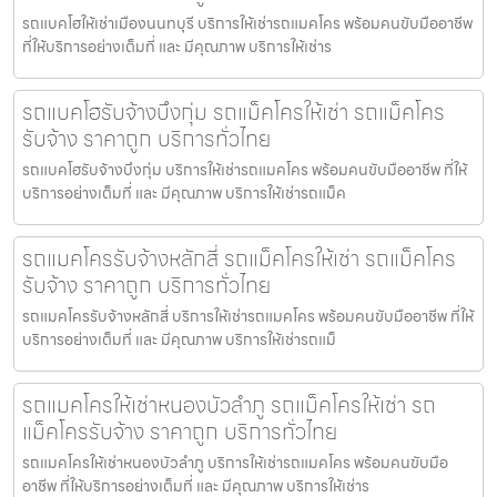
รถแบคโฮให้เช่าเมืองนนทบุรี บริการให้เช่ารถแมคโคร พร้อมคนขับมืออาชีพ
ที่ให้บริการอย่างเต็มที่ และ มีคุณภาพ บริการให้เช่าร
รถแบคโฮรับจ้างบึงกุ่ม รถแม็คโครให้เช่า รถแม็คโคร
รับจ้าง ราคาถูก บริการทั่วไทย
รถแบคโฮรับจ้างบึงกุ่ม บริการให้เช่ารถแมคโคร พร้อมคนขับมืออาชีพ ที่ให้
บริการอย่างเต็มที่ และ มีคุณภาพ บริการให้เช่ารถแม็ค
รถแมคโครรับจ้างหลักสี่ รถแม็คโครให้เช่า รถแม็คโคร
รับจ้าง ราคาถูก บริการทั่วไทย
รถแมคโครรับจ้างหลักสี่ บริการให้เช่ารถแมคโคร พร้อมคนขับมืออาชีพ ที่ให้
บริการอย่างเต็มที่ และ มีคุณภาพ บริการให้เช่ารถแม็
รถแมคโครให้เช่าหนองบัวลำภู รถแม็คโครให้เช่า รถ
แม็คโครรับจ้าง ราคาถูก บริการทั่วไทย
รถแมคโครให้เช่าหนองบัวลำภู บริการให้เช่ารถแมคโคร พร้อมคนขับมือ
อาชีพ ที่ให้บริการอย่างเต็มที่ และ มีคุณภาพ บริการให้เช่าร