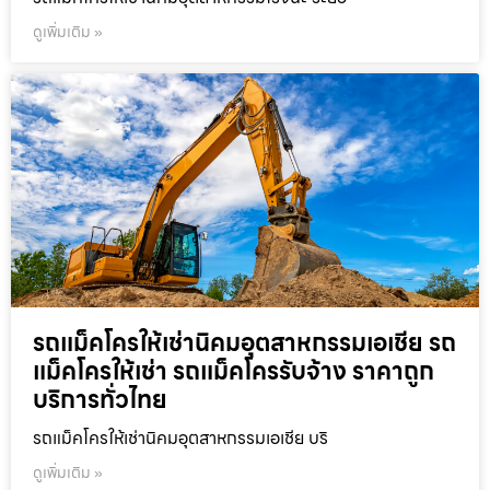
ดูเพิ่มเติม »
รถแม็คโครให้เช่านิคมอุตสาหกรรมเอเชีย รถ
แม็คโครให้เช่า รถแม็คโครรับจ้าง ราคาถูก
บริการทั่วไทย
รถแม็คโครให้เช่านิคมอุตสาหกรรมเอเชีย บริ
ดูเพิ่มเติม »