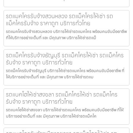
รถแมคโครรับจ้างสวนหลวง รถแม็คโครให้เช่า รถ
แม็คโครรับจ้าง ราคาถูก บริการทั่วไทย
รถแมคโครรับจ้างสวนหลวง บริการให้เช่ารถแมคโคร พร้อมคนขับมืออาชีพ
ที่ให้บริการอย่างเต็มที่ และ มีคุณภาพ บริการให้เช่ารถแม็
รถแม็คโครรับจ้างธัญบุรี รถแม็คโครให้เช่า รถแม็คโคร
รับจ้าง ราคาถูก บริการทั่วไทย
รถแม็คโครรับจ้างธัญบุรี บริการให้เช่ารถแมคโคร พร้อมคนขับมืออาชีพ ที่
ให้บริการอย่างเต็มที่ และ มีคุณภาพ บริการให้เช่ารถแม
รถแบคโฮให้เช่าสงขลา รถแม็คโครให้เช่า รถแม็คโคร
รับจ้าง ราคาถูก บริการทั่วไทย
รถแบคโฮให้เช่าสงขลา บริการให้เช่ารถแมคโคร พร้อมคนขับมืออาชีพ ที่ให้
บริการอย่างเต็มที่ และ มีคุณภาพ บริการให้เช่ารถแม็คโค