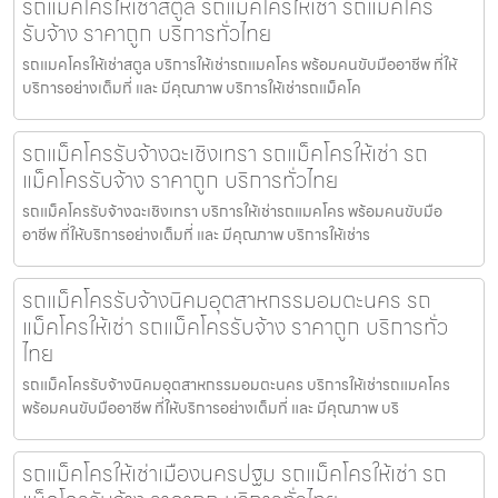
รถแมคโครให้เช่าสตูล รถแม็คโครให้เช่า รถแม็คโคร
รับจ้าง ราคาถูก บริการทั่วไทย
รถแมคโครให้เช่าสตูล บริการให้เช่ารถแมคโคร พร้อมคนขับมืออาชีพ ที่ให้
บริการอย่างเต็มที่ และ มีคุณภาพ บริการให้เช่ารถแม็คโค
รถแม็คโครรับจ้างฉะเชิงเทรา รถแม็คโครให้เช่า รถ
แม็คโครรับจ้าง ราคาถูก บริการทั่วไทย
รถแม็คโครรับจ้างฉะเชิงเทรา บริการให้เช่ารถแมคโคร พร้อมคนขับมือ
อาชีพ ที่ให้บริการอย่างเต็มที่ และ มีคุณภาพ บริการให้เช่าร
รถแม็คโครรับจ้างนิคมอุตสาหกรรมอมตะนคร รถ
แม็คโครให้เช่า รถแม็คโครรับจ้าง ราคาถูก บริการทั่ว
ไทย
รถแม็คโครรับจ้างนิคมอุตสาหกรรมอมตะนคร บริการให้เช่ารถแมคโคร
พร้อมคนขับมืออาชีพ ที่ให้บริการอย่างเต็มที่ และ มีคุณภาพ บริ
รถแม็คโครให้เช่าเมืองนครปฐม รถแม็คโครให้เช่า รถ