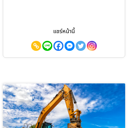
แชร์หน้านี้