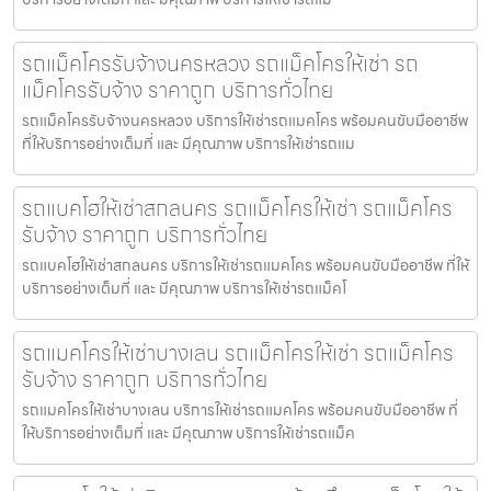
รถแม็คโครรับจ้างนครหลวง รถแม็คโครให้เช่า รถ
แม็คโครรับจ้าง ราคาถูก บริการทั่วไทย
รถแม็คโครรับจ้างนครหลวง บริการให้เช่ารถแมคโคร พร้อมคนขับมืออาชีพ
ที่ให้บริการอย่างเต็มที่ และ มีคุณภาพ บริการให้เช่ารถแม
รถแบคโฮให้เช่าสกลนคร รถแม็คโครให้เช่า รถแม็คโคร
รับจ้าง ราคาถูก บริการทั่วไทย
รถแบคโฮให้เช่าสกลนคร บริการให้เช่ารถแมคโคร พร้อมคนขับมืออาชีพ ที่ให้
บริการอย่างเต็มที่ และ มีคุณภาพ บริการให้เช่ารถแม็คโ
รถแมคโครให้เช่าบางเลน รถแม็คโครให้เช่า รถแม็คโคร
รับจ้าง ราคาถูก บริการทั่วไทย
รถแมคโครให้เช่าบางเลน บริการให้เช่ารถแมคโคร พร้อมคนขับมืออาชีพ ที่
ให้บริการอย่างเต็มที่ และ มีคุณภาพ บริการให้เช่ารถแม็ค