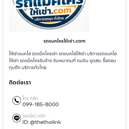
รถแมคโครให้เช่า.com
ให้เช่าแบคโฮ รถแม็คโครเช่า รถแบคโฮให้เช่า บริการรถแบคโฮ
ให้เช่า รถแม็คโครรับจ้าง รับเหมาถมที่ ถมดิน ขุดสระ รื้อถอน
ทุบตึก บริการทั่วไทย
ติดต่อเรา
โทร คลิก
099-185-8000
แอดไลน์ คลิก
ID: @thethailink