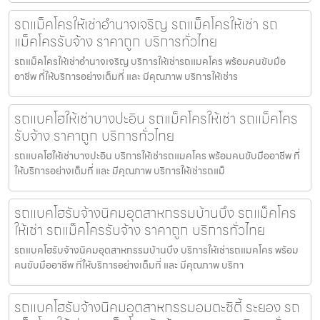
รถแม็คโครให้เช่าอำนาจเจริญ รถแม็คโครให้เช่า รถ
แม็คโครรับจ้าง ราคาถูก บริการทั่วไทย
รถแม็คโครให้เช่าอำนาจเจริญ บริการให้เช่ารถแมคโคร พร้อมคนขับมือ
อาชีพ ที่ให้บริการอย่างเต็มที่ และ มีคุณภาพ บริการให้เช่าร
รถแบคโฮให้เช่าบางปะอิน รถแม็คโครให้เช่า รถแม็คโคร
รับจ้าง ราคาถูก บริการทั่วไทย
รถแบคโฮให้เช่าบางปะอิน บริการให้เช่ารถแมคโคร พร้อมคนขับมืออาชีพ ที่
ให้บริการอย่างเต็มที่ และ มีคุณภาพ บริการให้เช่ารถแม็
รถแบคโฮรับจ้างนิคมอุตสาหกรรมบ้านบึง รถแม็คโคร
ให้เช่า รถแม็คโครรับจ้าง ราคาถูก บริการทั่วไทย
รถแบคโฮรับจ้างนิคมอุตสาหกรรมบ้านบึง บริการให้เช่ารถแมคโคร พร้อม
คนขับมืออาชีพ ที่ให้บริการอย่างเต็มที่ และ มีคุณภาพ บริกา
รถแบคโฮรับจ้างนิคมอุตสาหกรรมอมตะซิตี้ ระยอง รถ