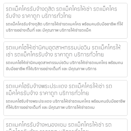
รถแม็คโครรับจ้างดุสิต รถแม็คโครให้เช่า รถแม็คโคร
รับจ้าง ราคาถูก บริการทั่วไทย
รถแม็คโครรับจ้างดุสิต บริการให้เช่ารถแมคโคร พร้อมคนขับมืออาชีพ ที่ให้
บริการอย่างเต็มที่ และ มีคุณภาพ บริการให้เช่ารถแม็ค
รถแบคโฮให้เช่านิคมอุตสาหกรรมบ่อวิน รถแม็คโครให้
เช่า รถแม็คโครรับจ้าง ราคาถูก บริการทั่วไทย
รถแบคโฮให้เช่านิคมอุตสาหกรรมบ่อวิน บริการให้เช่ารถแมคโคร พร้อมคน
ขับมืออาชีพ ที่ให้บริการอย่างเต็มที่ และ มีคุณภาพ บริการ
รถแบคโฮรับจ้างพระประแดง รถแม็คโครให้เช่า รถ
แม็คโครรับจ้าง ราคาถูก บริการทั่วไทย
รถแบคโฮรับจ้างพระประแดง บริการให้เช่ารถแมคโคร พร้อมคนขับมืออาชีพ
ที่ให้บริการอย่างเต็มที่ และ มีคุณภาพ บริการให้เช่ารถแม
รถแมคโครรับจ้างหนองแขม รถแม็คโครให้เช่า รถ