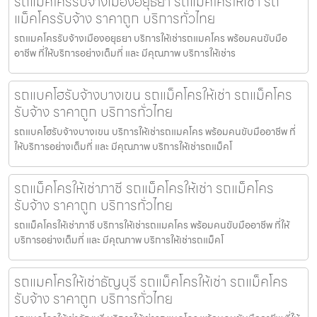
รถแมคโครรับจ้างเมืองอยุธยา รถแม็คโครให้เช่า รถ
แม็คโครรับจ้าง ราคาถูก บริการทั่วไทย
รถแมคโครรับจ้างเมืองอยุธยา บริการให้เช่ารถแมคโคร พร้อมคนขับมือ
อาชีพ ที่ให้บริการอย่างเต็มที่ และ มีคุณภาพ บริการให้เช่าร
รถแบคโฮรับจ้างบางเขน รถแม็คโครให้เช่า รถแม็คโคร
รับจ้าง ราคาถูก บริการทั่วไทย
รถแบคโฮรับจ้างบางเขน บริการให้เช่ารถแมคโคร พร้อมคนขับมืออาชีพ ที่
ให้บริการอย่างเต็มที่ และ มีคุณภาพ บริการให้เช่ารถแม็คโ
รถแม็คโครให้เช่าภาชี รถแม็คโครให้เช่า รถแม็คโคร
รับจ้าง ราคาถูก บริการทั่วไทย
รถแม็คโครให้เช่าภาชี บริการให้เช่ารถแมคโคร พร้อมคนขับมืออาชีพ ที่ให้
บริการอย่างเต็มที่ และ มีคุณภาพ บริการให้เช่ารถแม็คโ
รถแมคโครให้เช่าธัญบุรี รถแม็คโครให้เช่า รถแม็คโคร
รับจ้าง ราคาถูก บริการทั่วไทย