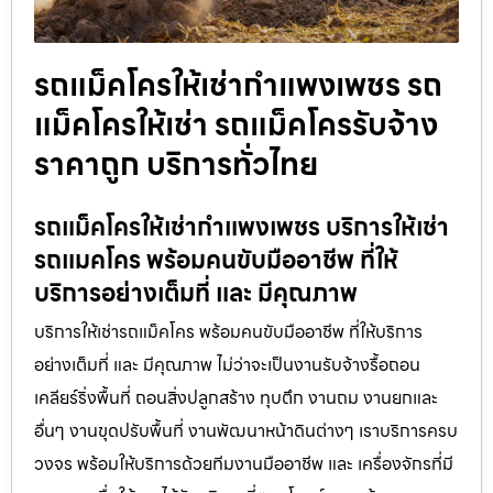
รถแม็คโครให้เช่ากำแพงเพชร รถ
แม็คโครให้เช่า รถแม็คโครรับจ้าง
ราคาถูก บริการทั่วไทย
รถแม็คโครให้เช่ากำแพงเพชร บริการให้เช่า
รถแมคโคร พร้อมคนขับมืออาชีพ ที่ให้
บริการอย่างเต็มที่ และ มีคุณภาพ
บริการให้เช่ารถแม็คโคร พร้อมคนขับมืออาชีพ ที่ให้บริการ
อย่างเต็มที่ และ มีคุณภาพ ไม่ว่าจะเป็นงานรับจ้างรื้อถอน
เคลียร์ริ่งพื้นที่ ถอนสิ่งปลูกสร้าง ทุบตึก งานถม งานยกและ
อื่นๆ งานขุดปรับพื้นที่ งานพัฒนาหน้าดินต่างๆ เราบริการครบ
วงจร พร้อมให้บริการด้วยทีมงานมืออาชีพ และ เครื่องจักรที่มี