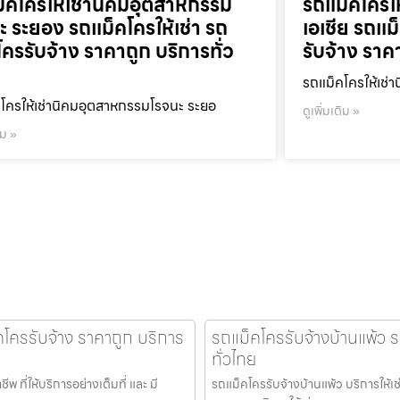
็คโครให้เช่านิคมอุตสาหกรรม
รถแม็คโครใ
ะ ระยอง รถแม็คโครให้เช่า รถ
เอเชีย รถแม
โครรับจ้าง ราคาถูก บริการทั่ว
รับจ้าง ราค
รถแม็คโครให้เช่า
โครให้เช่านิคมอุตสาหกรรมโรจนะ ระยอ
ดูเพิ่มเติม »
ิม »
คโครรับจ้าง ราคาถูก บริการ
รถแม็คโครรับจ้างบ้านแพ้ว ร
ทั่วไทย
ที่ให้บริการอย่างเต็มที่ และ มี
รถแม็คโครรับจ้างบ้านแพ้ว บริการให้เช