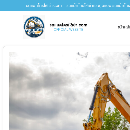
รถแมคโครให้เช่า.com
: รถแม็คโครให้เช่ากระทุ่มแบน รถแม็คโคร
รถแมคโครให้เช่า.com
หน้าหล
OFFICIAL WEBSITE