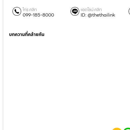
โทร คลิก
แอดไลน์ คลิก
099-185-8000
ID: @thethailink
บทความที่คล้ายกัน