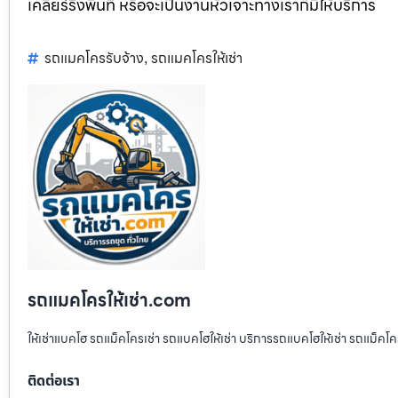
เคลียร์ริ่งพื้นที่ หรือจะเป็นงานหัวเจาะทางเราก็มีให้บริการ
รถแมคโครรับจ้าง
รถแมคโครให้เช่า
,
รถแมคโครให้เช่า.com
ให้เช่าแบคโฮ รถแม็คโครเช่า รถแบคโฮให้เช่า บริการรถแบคโฮให้เช่า รถแม็คโคร
ติดต่อเรา