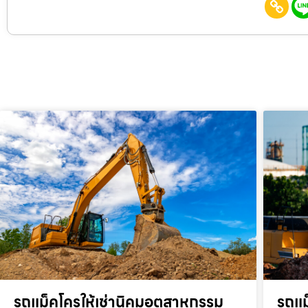
รถแม็คโครให้เช่านิคมอุตสาหกรรม
รถแม