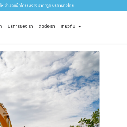
ให้เช่า รถแม็คโครรับจ้าง ราคาถูก บริการทั่วไทย
ัก
บริการของเรา
ติดต่อเรา
เกี่ยวกับ