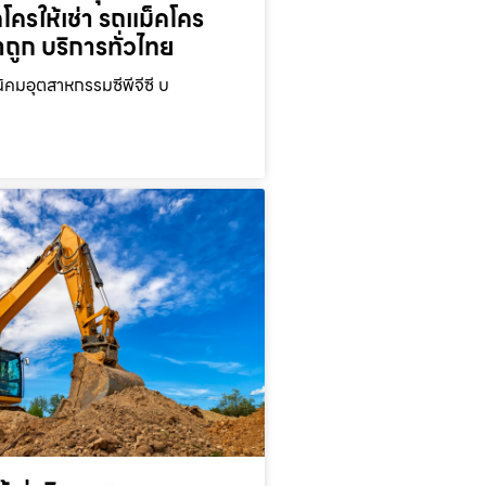
คโครให้เช่า รถแม็คโคร
าถูก บริการทั่วไทย
นิคมอุตสาหกรรมซีพีจีซี บ