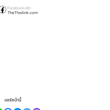
Facebook คลิก
TheThailink.com
แชร์หน้านี้