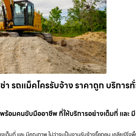
ช่า รถแม็คโครรับจ้าง ราคาถูก บริการทั
ร้อมคนขับมืออาชีพ ที่ให้บริการอย่างเต็มที่ และ มี
เต็มที่ และ มีคุณภาพ ไม่ว่าจะเป็นงานรับจ้างรื้อถอน เคลียร์ริ่งพื้