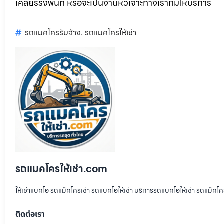
เคลียร์ริ่งพื้นที่ หรือจะเป็นงานหัวเจาะทางเราก็มีให้บริการ
รถแมคโครรับจ้าง
รถแมคโครให้เช่า
,
รถแมคโครให้เช่า.com
ให้เช่าแบคโฮ รถแม็คโครเช่า รถแบคโฮให้เช่า บริการรถแบคโฮให้เช่า รถแม็คโคร
ติดต่อเรา