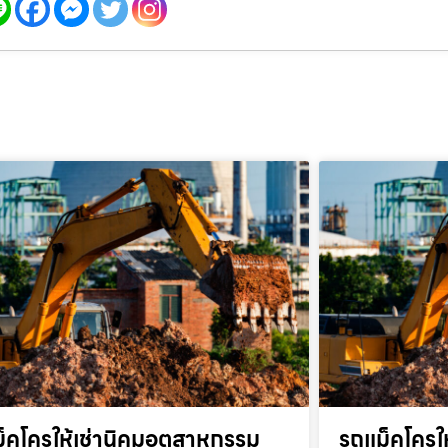
็คโครให้เช่านิคมอุตสาหกรรม
รถแม็คโครให