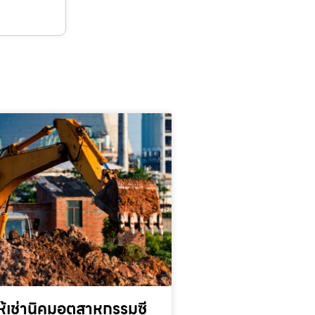
้เช่านิคมอุตสาหกรรมซี