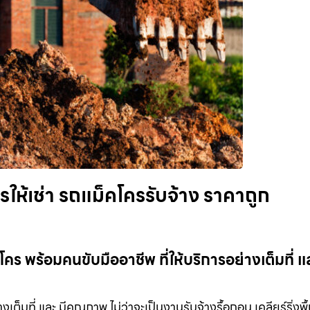
ให้เช่า รถแม็คโครรับจ้าง ราคาถูก
คร พร้อมคนขับมืออาชีพ ที่ให้บริการอย่างเต็มที่ แล
เต็มที่ และ มีคุณภาพ ไม่ว่าจะเป็นงานรับจ้างรื้อถอน เคลียร์ริ่งพื้