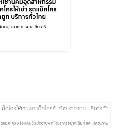
ห้เช่านิคมอุตสาหกรรม
็คโครให้เช่า รถแม็คโคร
าถูก บริการทั่วไทย
นิคมอุตสาหกรรมเอเชีย บริ
็คโครให้เช่า รถแม็คโครรับจ้าง ราคาถูก บริการทั่ว
รถแมคโคร พร้อมคนขับมืออาชีพ ที่ให้บริการอย่างเต็มที่ และ มีคุณภาพ