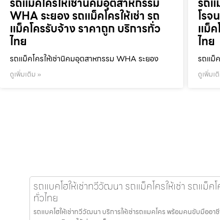
รถแม็คโครให้เช่านิคมอุตสาหกรรม
รถแม
WHA ระยอง รถแม็คโครให้เช่า รถ
โรจน
แม็คโครรับจ้าง ราคาถูก บริการทั่ว
แม็ค
ไทย
ไทย
รถแม็คโครให้เช่านิคมอุตสาหกรรม WHA ระยอง
รถแม็ค
ดูเพิ่มเติม »
ดูเพิ่มเต
รถแบคโฮให้เช่าทวีวัฒนา รถแม็คโครให้เช่า รถแม็คโ
ทั่วไทย
รถแบคโฮให้เช่าทวีวัฒนา บริการให้เช่ารถแมคโคร พร้อมคนขับมืออาชีพ ที