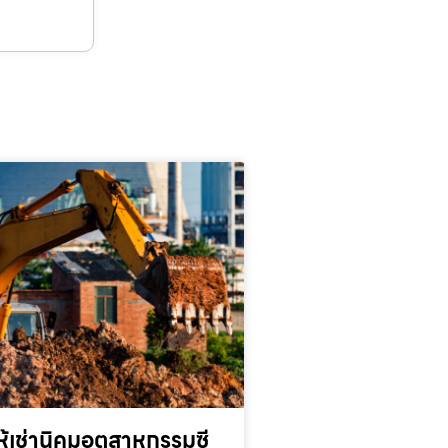
้เช่านิคมอุตสาหกรรมซี