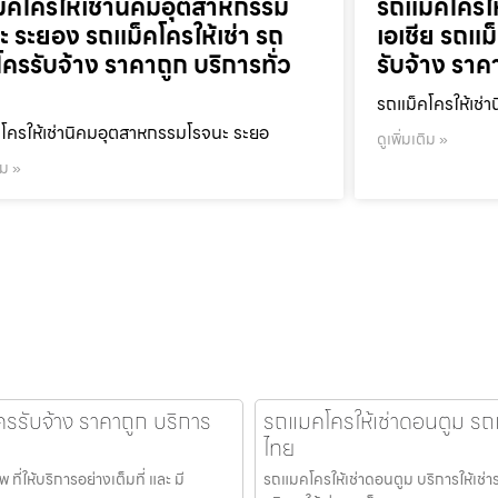
็คโครให้เช่านิคมอุตสาหกรรม
รถแม็คโครใ
ะ ระยอง รถแม็คโครให้เช่า รถ
เอเชีย รถแม
โครรับจ้าง ราคาถูก บริการทั่ว
รับจ้าง ราค
รถแม็คโครให้เช่า
โครให้เช่านิคมอุตสาหกรรมโรจนะ ระยอ
ดูเพิ่มเติม »
ิม »
ครรับจ้าง ราคาถูก บริการ
รถแมคโครให้เช่าดอนตูม รถแม
ไทย
่ให้บริการอย่างเต็มที่ และ มี
รถแมคโครให้เช่าดอนตูม บริการให้เช่า