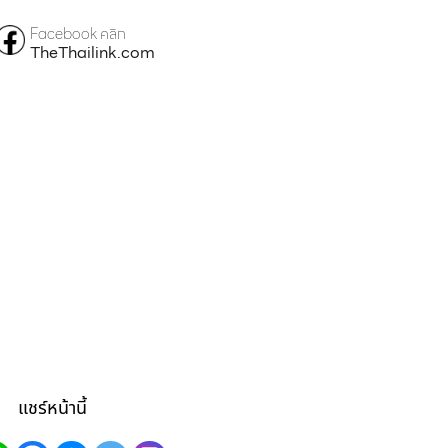
Facebook คลิก
TheThailink.com
แชร์หน้านี้