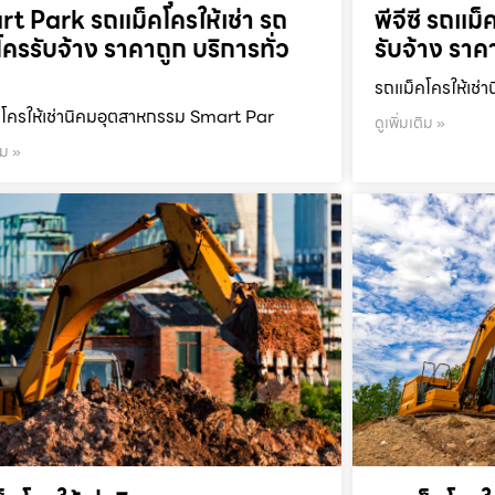
t Park รถแม็คโครให้เช่า รถ
พีจีซี รถแม็
โครรับจ้าง ราคาถูก บริการทั่ว
รับจ้าง ราค
รถแม็คโครให้เช่า
โครให้เช่านิคมอุตสาหกรรม Smart Par
ดูเพิ่มเติม »
ิม »