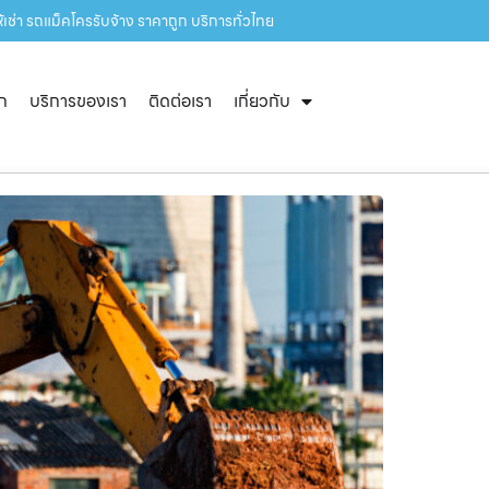
้เช่า รถแม็คโครรับจ้าง ราคาถูก บริการทั่วไทย
ัก
บริการของเรา
ติดต่อเรา
เกี่ยวกับ