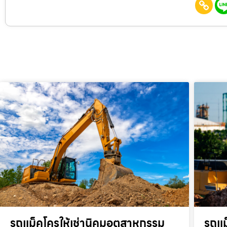
รถแม็คโครให้เช่านิคมอุตสาหกรรม
รถแม