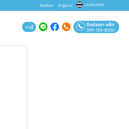
LANGUAGE
ติดต่อเรา
เข้าสู่ระบบ
ติดต่อเรา คลิก
เมนู
099-185-8000