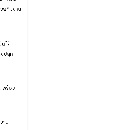
ด้วยทีมงาน
ินให้
ิ่งปลูก
น พร้อม
ม งาน