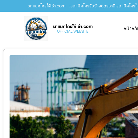
รถแมคโครให้เช่า.com
: รถแม็คโครรับจ้างอุดรธานี รถแม็คโครให
รถแมคโครให้เช่า.com
หน้าหล
OFFICIAL WEBSITE