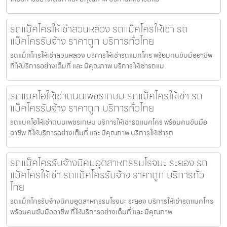
รถแม็คโครให้เช่าสวนหลวง รถแม็คโครให้เช่า รถ
แม็คโครรับจ้าง ราคาถูก บริการทั่วไทย
รถแม็คโครให้เช่าสวนหลวง บริการให้เช่ารถแมคโคร พร้อมคนขับมืออาชีพ
ที่ให้บริการอย่างเต็มที่ และ มีคุณภาพ บริการให้เช่ารถแม
รถแบคโฮให้เช่าถนนเพชรเกษม รถแม็คโครให้เช่า รถ
แม็คโครรับจ้าง ราคาถูก บริการทั่วไทย
รถแบคโฮให้เช่าถนนเพชรเกษม บริการให้เช่ารถแมคโคร พร้อมคนขับมือ
อาชีพ ที่ให้บริการอย่างเต็มที่ และ มีคุณภาพ บริการให้เช่ารถ
รถแม็คโครรับจ้างนิคมอุตสาหกรรมโรจนะ ระยอง รถ
แม็คโครให้เช่า รถแม็คโครรับจ้าง ราคาถูก บริการทั่ว
ไทย
รถแม็คโครรับจ้างนิคมอุตสาหกรรมโรจนะ ระยอง บริการให้เช่ารถแมคโคร
พร้อมคนขับมืออาชีพ ที่ให้บริการอย่างเต็มที่ และ มีคุณภาพ