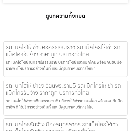
ดูบทความทั้งหมด
รถแบคโฮให้เช่านครศรีธรรมราช รถแม็คโครให้เช่า รถ
แม็คโครรับจ้าง ราคาถูก บริการทั่วไทย
รถแบคโฮให้เช่านครศรีธรรมราช บริการให้เช่ารถแมคโคร พร้อมคนขับมือ
อาชีพ ที่ให้บริการอย่างเต็มที่ และ มีคุณภาพ บริการให้เช่า
รถแบคโฮให้เช่าวงเวียนพระราม5 รถแม็คโครให้เช่า รถ
แม็คโครรับจ้าง ราคาถูก บริการทั่วไทย
รถแบคโฮให้เช่าวงเวียนพระราม5 บริการให้เช่ารถแมคโคร พร้อมคนขับมือ
อาชีพ ที่ให้บริการอย่างเต็มที่ และ มีคุณภาพ บริการให้เช่
รถแมคโครรับจ้างเมืองสมุทรสาคร รถแม็คโครให้เช่า