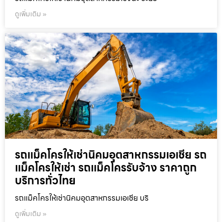
ดูเพิ่มเติม »
รถแม็คโครให้เช่านิคมอุตสาหกรรมเอเชีย รถ
แม็คโครให้เช่า รถแม็คโครรับจ้าง ราคาถูก
บริการทั่วไทย
รถแม็คโครให้เช่านิคมอุตสาหกรรมเอเชีย บริ
ดูเพิ่มเติม »