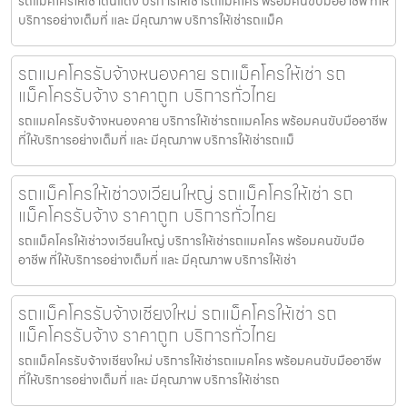
รถแมคโครให้เช่าดินแดง บริการให้เช่ารถแมคโคร พร้อมคนขับมืออาชีพ ที่ให้
บริการอย่างเต็มที่ และ มีคุณภาพ บริการให้เช่ารถแม็ค
รถแมคโครรับจ้างหนองคาย รถแม็คโครให้เช่า รถ
แม็คโครรับจ้าง ราคาถูก บริการทั่วไทย
รถแมคโครรับจ้างหนองคาย บริการให้เช่ารถแมคโคร พร้อมคนขับมืออาชีพ
ที่ให้บริการอย่างเต็มที่ และ มีคุณภาพ บริการให้เช่ารถแม็
รถแม็คโครให้เช่าวงเวียนใหญ่ รถแม็คโครให้เช่า รถ
แม็คโครรับจ้าง ราคาถูก บริการทั่วไทย
รถแม็คโครให้เช่าวงเวียนใหญ่ บริการให้เช่ารถแมคโคร พร้อมคนขับมือ
อาชีพ ที่ให้บริการอย่างเต็มที่ และ มีคุณภาพ บริการให้เช่า
รถแม็คโครรับจ้างเชียงใหม่ รถแม็คโครให้เช่า รถ
แม็คโครรับจ้าง ราคาถูก บริการทั่วไทย
รถแม็คโครรับจ้างเชียงใหม่ บริการให้เช่ารถแมคโคร พร้อมคนขับมืออาชีพ
ที่ให้บริการอย่างเต็มที่ และ มีคุณภาพ บริการให้เช่ารถ