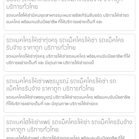
บริการทั่วไทย
รถแบคโฮให้เช่านิคมอุตสาหกรรมเหมราชอีสเทิร์นซีบอร์ด บริการให้เช่ารถ
แมคโคร พร้อมคนขับมืออาชีพ ที่ให้บริการอย่างเต็มที่ และ
รถแมคโครให้เช่าทุ่งครุ รถแม็คโครให้เช่า รถแม็คโคร
รับจ้าง ราคาถูก บริการทั่วไทย
รถแมคโครให้เช่าทุ่งครุ บริการให้เช่ารถแมคโคร พร้อมคนขับมืออาชีพ ที่ให้
บริการอย่างเต็มที่ และ มีคุณภาพ บริการให้เช่ารถแม็
รถแมคโครให้เช่าเพชรบูรณ์ รถแม็คโครให้เช่า รถ
แม็คโครรับจ้าง ราคาถูก บริการทั่วไทย
รถแมคโครให้เช่าเพชรบูรณ์ บริการให้เช่ารถแมคโคร พร้อมคนขับมืออาชีพ
ที่ให้บริการอย่างเต็มที่ และ มีคุณภาพ บริการให้เช่ารถแ
รถแบคโฮให้เช่าแพร่ รถแม็คโครให้เช่า รถแม็คโครรับจ้าง
ราคาถูก บริการทั่วไทย
รถแบคโฮให้เช่าแพร่ บริการให้เช่ารถแมคโคร พร้อมคนขับมืออาชีพ ที่ให้