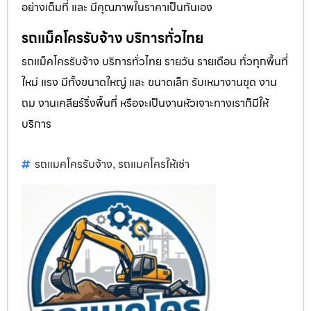
อย่างเต็มที่ และ มีคุณภาพในราคาเป็นกันเอง
รถแม็คโครรับจ้าง บริการทั่วไทย
รถแม็คโครรับจ้าง บริการทั่วไทย รายวัน รายเดือน ทั่วทุกพื้นที่
ใหม่ แรง มีทั้งขนาดใหญ่ และ ขนาดเล็ก รับเหมางานขุด งาน
ถม งานเคลียร์ริ่งพื้นที่ หรือจะเป็นงานหัวเจาะทางเราก็มีให้
บริการ
รถแมคโครรับจ้าง
รถแมคโครให้เช่า
,