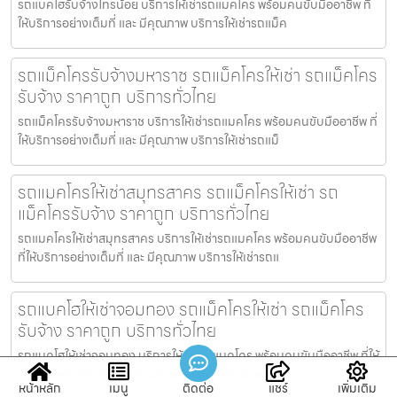
รถแบคโฮรับจ้างไทรน้อย บริการให้เช่ารถแมคโคร พร้อมคนขับมืออาชีพ ที่
ให้บริการอย่างเต็มที่ และ มีคุณภาพ บริการให้เช่ารถแม็ค
รถแม็คโครรับจ้างมหาราช รถแม็คโครให้เช่า รถแม็คโคร
รับจ้าง ราคาถูก บริการทั่วไทย
รถแม็คโครรับจ้างมหาราช บริการให้เช่ารถแมคโคร พร้อมคนขับมืออาชีพ ที่
ให้บริการอย่างเต็มที่ และ มีคุณภาพ บริการให้เช่ารถแม็
รถแมคโครให้เช่าสมุทรสาคร รถแม็คโครให้เช่า รถ
แม็คโครรับจ้าง ราคาถูก บริการทั่วไทย
รถแมคโครให้เช่าสมุทรสาคร บริการให้เช่ารถแมคโคร พร้อมคนขับมืออาชีพ
ที่ให้บริการอย่างเต็มที่ และ มีคุณภาพ บริการให้เช่ารถแ
รถแบคโฮให้เช่าจอมทอง รถแม็คโครให้เช่า รถแม็คโคร
รับจ้าง ราคาถูก บริการทั่วไทย
รถแบคโฮให้เช่าจอมทอง บริการให้เช่ารถแมคโคร พร้อมคนขับมืออาชีพ ที่ให้
บริการอย่างเต็มที่ และ มีคุณภาพ บริการให้เช่ารถแม็คโ
หน้าหลัก
เมนู
ติดต่อ
แชร์
เพิ่มเติม