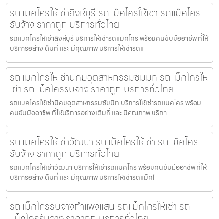
รถแมคโครให้เช่าสิงห์บุรี รถแม็คโครให้เช่า รถแม็คโคร
รับจ้าง ราคาถูก บริการทั่วไทย
รถแมคโครให้เช่าสิงห์บุรี บริการให้เช่ารถแมคโคร พร้อมคนขับมืออาชีพ ที่ให้
บริการอย่างเต็มที่ และ มีคุณภาพ บริการให้เช่ารถแ
รถแมคโครให้เช่านิคมอุตสาหกรรมซัมมิท รถแม็คโครให้
เช่า รถแม็คโครรับจ้าง ราคาถูก บริการทั่วไทย
รถแมคโครให้เช่านิคมอุตสาหกรรมซัมมิท บริการให้เช่ารถแมคโคร พร้อม
คนขับมืออาชีพ ที่ให้บริการอย่างเต็มที่ และ มีคุณภาพ บริกา
รถแมคโครให้เช่าวัฒนา รถแม็คโครให้เช่า รถแม็คโคร
รับจ้าง ราคาถูก บริการทั่วไทย
รถแมคโครให้เช่าวัฒนา บริการให้เช่ารถแมคโคร พร้อมคนขับมืออาชีพ ที่ให้
บริการอย่างเต็มที่ และ มีคุณภาพ บริการให้เช่ารถแม็คโ
รถแม็คโครรับจ้างกำแพงแสน รถแม็คโครให้เช่า รถ
แม็คโครรับจ้าง ราคาถูก บริการทั่วไทย