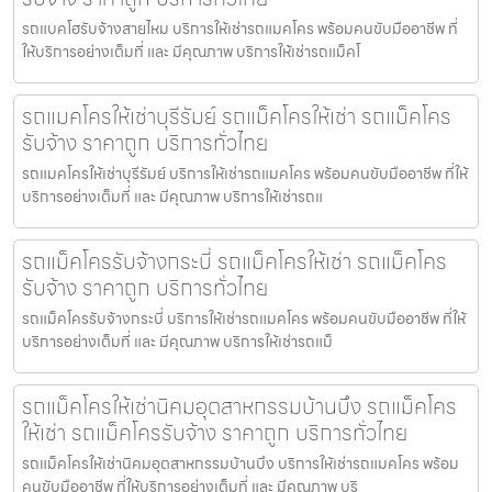
รถแบคโฮรับจ้างสายไหม บริการให้เช่ารถแมคโคร พร้อมคนขับมืออาชีพ ที่
ให้บริการอย่างเต็มที่ และ มีคุณภาพ บริการให้เช่ารถแม็คโ
รถแมคโครให้เช่าบุรีรัมย์ รถแม็คโครให้เช่า รถแม็คโคร
รับจ้าง ราคาถูก บริการทั่วไทย
รถแมคโครให้เช่าบุรีรัมย์ บริการให้เช่ารถแมคโคร พร้อมคนขับมืออาชีพ ที่ให้
บริการอย่างเต็มที่ และ มีคุณภาพ บริการให้เช่ารถแ
รถแม็คโครรับจ้างกระบี่ รถแม็คโครให้เช่า รถแม็คโคร
รับจ้าง ราคาถูก บริการทั่วไทย
รถแม็คโครรับจ้างกระบี่ บริการให้เช่ารถแมคโคร พร้อมคนขับมืออาชีพ ที่ให้
บริการอย่างเต็มที่ และ มีคุณภาพ บริการให้เช่ารถแม็
รถแม็คโครให้เช่านิคมอุตสาหกรรมบ้านบึง รถแม็คโคร
ให้เช่า รถแม็คโครรับจ้าง ราคาถูก บริการทั่วไทย
รถแม็คโครให้เช่านิคมอุตสาหกรรมบ้านบึง บริการให้เช่ารถแมคโคร พร้อม
คนขับมืออาชีพ ที่ให้บริการอย่างเต็มที่ และ มีคุณภาพ บริ