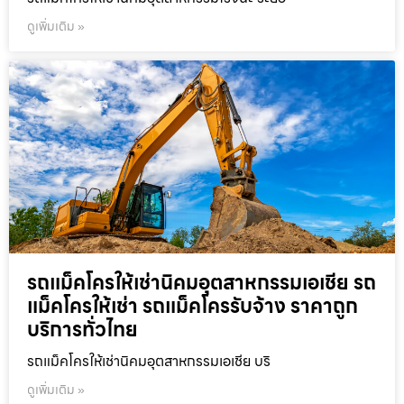
ดูเพิ่มเติม »
รถแม็คโครให้เช่านิคมอุตสาหกรรมเอเชีย รถ
แม็คโครให้เช่า รถแม็คโครรับจ้าง ราคาถูก
บริการทั่วไทย
รถแม็คโครให้เช่านิคมอุตสาหกรรมเอเชีย บริ
ดูเพิ่มเติม »