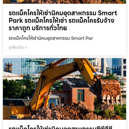
รถแม็คโครให้เช่านิคมอุตสาหกรรม Smart
Park รถแม็คโครให้เช่า รถแม็คโครรับจ้าง
ราคาถูก บริการทั่วไทย
รถแม็คโครให้เช่านิคมอุตสาหกรรม Smart Par
ดูเพิ่มเติม »