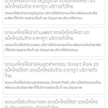
รถแบคโฮรับจ้างราษฎร์บูรณะ รถแม็คโครให้เช่า รถ
แม็คโครรับจ้าง ราคาถูก บริการทั่วไทย
รถแบคโฮรับจ้างราษฎร์บูรณะ บริการให้เช่ารถแมคโคร พร้อมคนขับมือ
อาชีพ ที่ให้บริการอย่างเต็มที่ และ มีคุณภาพ บริการให้เช่ารถ
รถแมคโครให้เช่าบ้านแพรก รถแม็คโครให้เช่า รถ
แม็คโครรับจ้าง ราคาถูก บริการทั่วไทย
รถแมคโครให้เช่าบ้านแพรก บริการให้เช่ารถแมคโคร พร้อมคนขับมืออาชีพ
ที่ให้บริการอย่างเต็มที่ และ มีคุณภาพ บริการให้เช่ารถแม
รถแมคโครให้เช่านิคมอุตสาหกรรม Smart Park รถ
แม็คโครให้เช่า รถแม็คโครรับจ้าง ราคาถูก บริการทั่ว
ไทย
รถแมคโครให้เช่านิคมอุตสาหกรรม Smart Park บริการให้เช่ารถแมคโคร
พร้อมคนขับมืออาชีพ ที่ให้บริการอย่างเต็มที่ และ มีคุณภาพ
รถแบคโฮรับจ้างบางแค รถแม็คโครให้เช่า รถแม็คโคร
รับจ้าง ราคาถูก บริการทั่วไทย