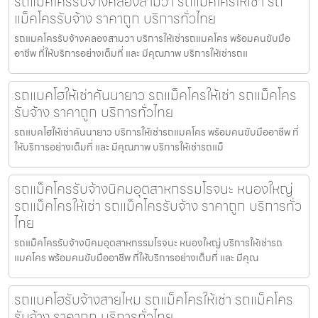
รถแมคโครรับจ้างคลองสามวา รถแม็คโครให้เช่า รถ
แม็คโครรับจ้าง ราคาถูก บริการทั่วไทย
รถแมคโครรับจ้างคลองสามวา บริการให้เช่ารถแมคโคร พร้อมคนขับมือ
อาชีพ ที่ให้บริการอย่างเต็มที่ และ มีคุณภาพ บริการให้เช่ารถแ
รถแบคโฮให้เช่าคันนายาว รถแม็คโครให้เช่า รถแม็คโคร
รับจ้าง ราคาถูก บริการทั่วไทย
รถแบคโฮให้เช่าคันนายาว บริการให้เช่ารถแมคโคร พร้อมคนขับมืออาชีพ ที่
ให้บริการอย่างเต็มที่ และ มีคุณภาพ บริการให้เช่ารถแม็
รถแม็คโครรับจ้างนิคมอุตสาหกรรมโรจนะ หนองใหญ่
รถแม็คโครให้เช่า รถแม็คโครรับจ้าง ราคาถูก บริการทั่ว
ไทย
รถแม็คโครรับจ้างนิคมอุตสาหกรรมโรจนะ หนองใหญ่ บริการให้เช่ารถ
แมคโคร พร้อมคนขับมืออาชีพ ที่ให้บริการอย่างเต็มที่ และ มีคุณ
รถแบคโฮรับจ้างสายไหม รถแม็คโครให้เช่า รถแม็คโคร
รับจ้าง ราคาถูก บริการทั่วไทย