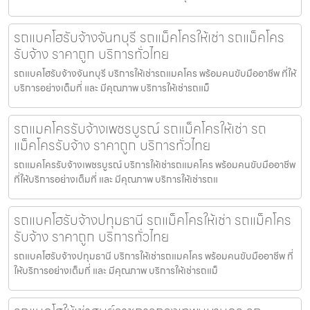
รถแบคโฮรับจ้างจันทบุรี รถแม็คโครให้เช่า รถแม็คโคร
รับจ้าง ราคาถูก บริการทั่วไทย
รถแบคโฮรับจ้างจันทบุรี บริการให้เช่ารถแมคโคร พร้อมคนขับมืออาชีพ ที่ให้
บริการอย่างเต็มที่ และ มีคุณภาพ บริการให้เช่ารถแม็
รถแมคโครรับจ้างเพชรบูรณ์ รถแม็คโครให้เช่า รถ
แม็คโครรับจ้าง ราคาถูก บริการทั่วไทย
รถแมคโครรับจ้างเพชรบูรณ์ บริการให้เช่ารถแมคโคร พร้อมคนขับมืออาชีพ
ที่ให้บริการอย่างเต็มที่ และ มีคุณภาพ บริการให้เช่ารถแ
รถแบคโฮรับจ้างปทุมธานี รถแม็คโครให้เช่า รถแม็คโคร
รับจ้าง ราคาถูก บริการทั่วไทย
รถแบคโฮรับจ้างปทุมธานี บริการให้เช่ารถแมคโคร พร้อมคนขับมืออาชีพ ที่
ให้บริการอย่างเต็มที่ และ มีคุณภาพ บริการให้เช่ารถแม็