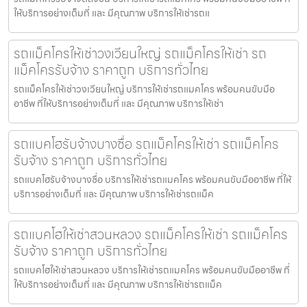
ให้บริการอย่างเต็มที่ และ มีคุณภาพ บริการให้เช่ารถแ
รถแม็คโครให้เช่าวงเวียนใหญ่ รถแม็คโครให้เช่า รถ
แม็คโครรับจ้าง ราคาถูก บริการทั่วไทย
รถแม็คโครให้เช่าวงเวียนใหญ่ บริการให้เช่ารถแมคโคร พร้อมคนขับมือ
อาชีพ ที่ให้บริการอย่างเต็มที่ และ มีคุณภาพ บริการให้เช่า
รถแบคโฮรับจ้างบางซื่อ รถแม็คโครให้เช่า รถแม็คโคร
รับจ้าง ราคาถูก บริการทั่วไทย
รถแบคโฮรับจ้างบางซื่อ บริการให้เช่ารถแมคโคร พร้อมคนขับมืออาชีพ ที่ให้
บริการอย่างเต็มที่ และ มีคุณภาพ บริการให้เช่ารถแม็ค
รถแบคโฮให้เช่าสวนหลวง รถแม็คโครให้เช่า รถแม็คโคร
รับจ้าง ราคาถูก บริการทั่วไทย
รถแบคโฮให้เช่าสวนหลวง บริการให้เช่ารถแมคโคร พร้อมคนขับมืออาชีพ ที่
ให้บริการอย่างเต็มที่ และ มีคุณภาพ บริการให้เช่ารถแม็ค