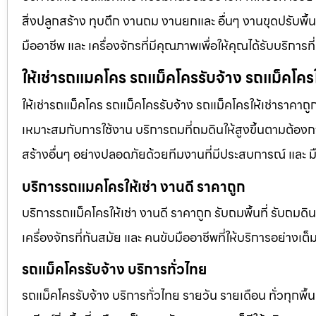
สิ่งปลูกสร้าง ทุบตึก งานถม งานยกและ อื่นๆ งานขุดปรับพื
มืออาชีพ และ เครื่องจักรที่มีคุณภาพเพื่อให้คุณได้รับบริก
ให้เช่ารถแมคโคร รถแม็คโครรับจ้าง รถแม็คโครใ
ให้เช่ารถแม็คโคร รถแม็คโครรับจ้าง รถแม็คโครให้เช่าราคาถู
เหมาะสมกับการใช้งาน บริการถมที่ถมดินให้สูงขึ้นตามต้องการ
สร้างอื่นๆ อย่างปลอดภัยด้วยทีมงานที่มีประสบการณ์ และ ม
บริการรถแมคโครให้เช่า งานดี ราคาถูก
บริการรถแม็คโครให้เช่า งานดี ราคาถูก รับถมพื้นที่ รับ
เครื่องจักรที่ทันสมัย และ คนขับมืออาชีพที่ให้บริการอย่างเต
รถแม็คโครรับจ้าง บริการทั่วไทย
รถแม็คโครรับจ้าง บริการทั่วไทย รายวัน รายเดือน ทั่วทุกพื