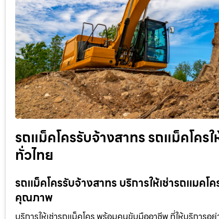
รถแม็คโครรับจ้างสาทร รถแม็คโครให้
ทั่วไทย
รถแม็คโครรับจ้างสาทร บริการให้เช่ารถแมคโคร พ
คุณภาพ
บริการให้เช่ารถแม็คโคร พร้อมคนขับมืออาชีพ ที่ให้บริการอย่าง