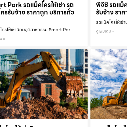
t Park รถแม็คโครให้เช่า รถ
พีจีซี รถแม็
โครรับจ้าง ราคาถูก บริการทั่ว
รับจ้าง ราค
รถแม็คโครให้เช่า
โครให้เช่านิคมอุตสาหกรรม Smart Par
ดูเพิ่มเติม »
ิม »