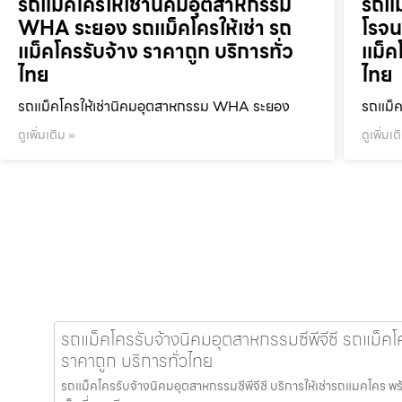
รถแม็คโครให้เช่านิคมอุตสาหกรรม
รถแม
WHA ระยอง รถแม็คโครให้เช่า รถ
โรจน
แม็คโครรับจ้าง ราคาถูก บริการทั่ว
แม็ค
ไทย
ไทย
รถแม็คโครให้เช่านิคมอุตสาหกรรม WHA ระยอง
รถแม็ค
ดูเพิ่มเติม »
ดูเพิ่มเต
รถแม็คโครรับจ้างนิคมอุตสาหกรรมซีพีจีซี รถแม็คโค
ราคาถูก บริการทั่วไทย
รถแม็คโครรับจ้างนิคมอุตสาหกรรมซีพีจีซี บริการให้เช่ารถแมคโคร พร้