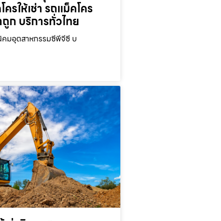
คโครให้เช่า รถแม็คโคร
าถูก บริการทั่วไทย
นิคมอุตสาหกรรมซีพีจีซี บ