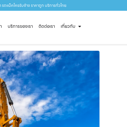
า รถแม็คโครรับจ้าง ราคาถูก บริการทั่วไทย
ัก
บริการของเรา
ติดต่อเรา
เกี่ยวกับ