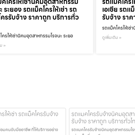
็คโครให้เช่านิคมอุตสาหกรรม
รถแม็คโครใ
ะ ระยอง รถแม็คโครให้เช่า รถ
เอเชีย รถแม
โครรับจ้าง ราคาถูก บริการทั่ว
รับจ้าง ราค
รถแม็คโครให้เช่า
โครให้เช่านิคมอุตสาหกรรมโรจนะ ระยอ
ดูเพิ่มเติม »
ิม »
รให้เช่า รถแม็คโครรับจ้าง
รถแมคโครรับจ้างนิคมอุตสา
รับจ้าง ราคาถูก บริการทั่วไ
อมคนขับมืออาชีพ ที่ให้บริการอย่าง
รถแมคโครรับจ้างนิคมอุตสาหกรรมโรจนะ