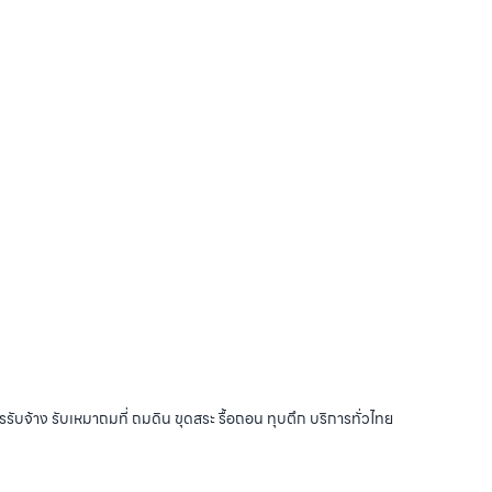
รับจ้าง รับเหมาถมที่ ถมดิน ขุดสระ รื้อถอน ทุบตึก บริการทั่วไทย