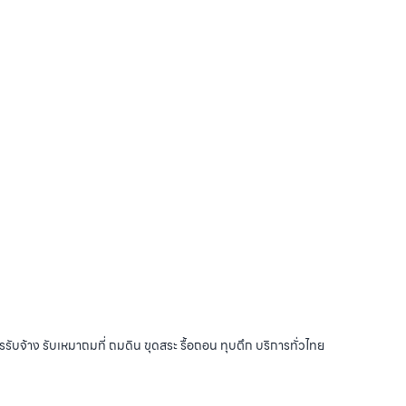
รับจ้าง รับเหมาถมที่ ถมดิน ขุดสระ รื้อถอน ทุบตึก บริการทั่วไทย