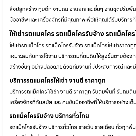
สิ่งปลูกสร้าง ทุบตึก งานถม งานยกและ อื่นๆ งานขุดปรับพื
มืออาชีพ และ เครื่องจักรที่มีคุณภาพเพื่อให้คุณได้รับบริก
ให้เช่ารถแมคโคร รถแม็คโครรับจ้าง รถแม็คโครใ
ให้เช่ารถแม็คโคร รถแม็คโครรับจ้าง รถแม็คโครให้เช่าราคาถู
เหมาะสมกับการใช้งาน บริการถมที่ถมดินให้สูงขึ้นตามต้องการ
สร้างอื่นๆ อย่างปลอดภัยด้วยทีมงานที่มีประสบการณ์ และ ม
บริการรถแมคโครให้เช่า งานดี ราคาถูก
บริการรถแม็คโครให้เช่า งานดี ราคาถูก รับถมพื้นที่ รับ
เครื่องจักรที่ทันสมัย และ คนขับมืออาชีพที่ให้บริการอย่างเต
รถแม็คโครรับจ้าง บริการทั่วไทย
รถแม็คโครรับจ้าง บริการทั่วไทย รายวัน รายเดือน ทั่วทุกพื