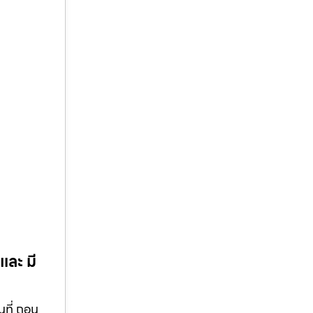
และ มี
นที่ ถอน