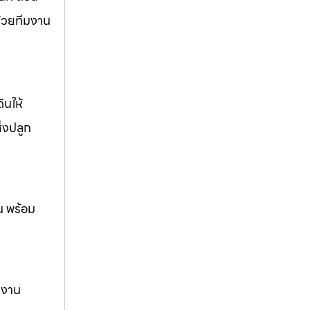
ด้วยทีมงาน
ินให้
ิ่งปลูก
น พร้อม
ม งาน