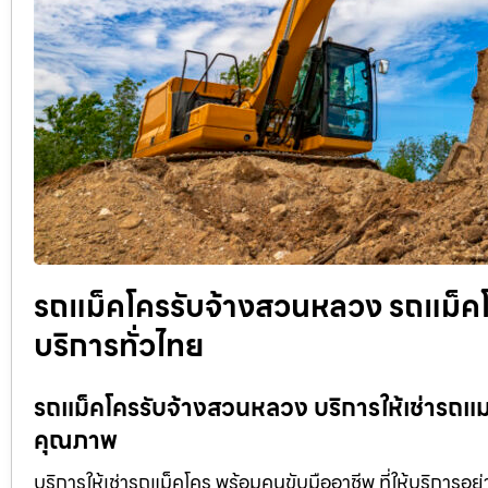
รถแม็คโครรับจ้างสวนหลวง รถแม็คโค
บริการทั่วไทย
รถแม็คโครรับจ้างสวนหลวง บริการให้เช่ารถแมคโ
คุณภาพ
บริการให้เช่ารถแม็คโคร พร้อมคนขับมืออาชีพ ที่ให้บริการอย่าง