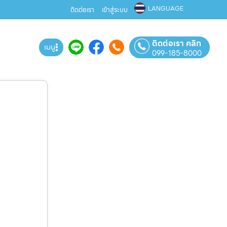
LANGUAGE
ติดต่อเรา
เข้าสู่ระบบ
ติดต่อเรา คลิก
เมนู
099-185-8000