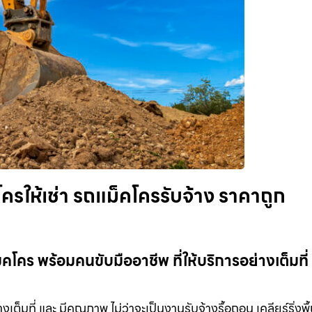
รให้เช่า รถแม็คโครรับจ้าง ราคาถูก
คร พร้อมคนขับมืออาชีพ ที่ให้บริการอย่างเต็มที่ 
เต็มที่ และ มีคุณภาพ ไม่ว่าจะเป็นงานรับจ้างรื้อถอน เคลียร์ริ่งพื้