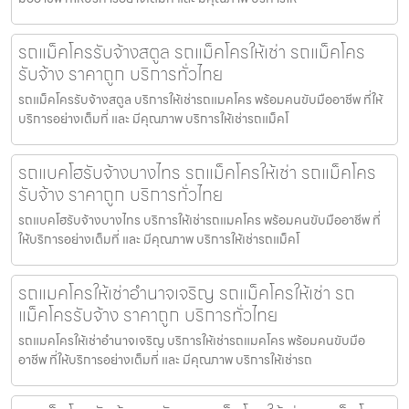
รถแม็คโครรับจ้างสตูล รถแม็คโครให้เช่า รถแม็คโคร
รับจ้าง ราคาถูก บริการทั่วไทย
รถแม็คโครรับจ้างสตูล บริการให้เช่ารถแมคโคร พร้อมคนขับมืออาชีพ ที่ให้
บริการอย่างเต็มที่ และ มีคุณภาพ บริการให้เช่ารถแม็คโ
รถแบคโฮรับจ้างบางไทร รถแม็คโครให้เช่า รถแม็คโคร
รับจ้าง ราคาถูก บริการทั่วไทย
รถแบคโฮรับจ้างบางไทร บริการให้เช่ารถแมคโคร พร้อมคนขับมืออาชีพ ที่
ให้บริการอย่างเต็มที่ และ มีคุณภาพ บริการให้เช่ารถแม็คโ
รถแมคโครให้เช่าอำนาจเจริญ รถแม็คโครให้เช่า รถ
แม็คโครรับจ้าง ราคาถูก บริการทั่วไทย
รถแมคโครให้เช่าอำนาจเจริญ บริการให้เช่ารถแมคโคร พร้อมคนขับมือ
อาชีพ ที่ให้บริการอย่างเต็มที่ และ มีคุณภาพ บริการให้เช่ารถ