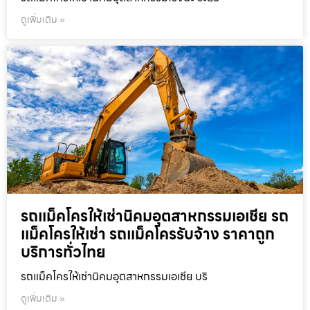
ดูเพิ่มเติม »
รถแม็คโครให้เช่านิคมอุตสาหกรรมเอเชีย รถ
แม็คโครให้เช่า รถแม็คโครรับจ้าง ราคาถูก
บริการทั่วไทย
รถแม็คโครให้เช่านิคมอุตสาหกรรมเอเชีย บริ
ดูเพิ่มเติม »