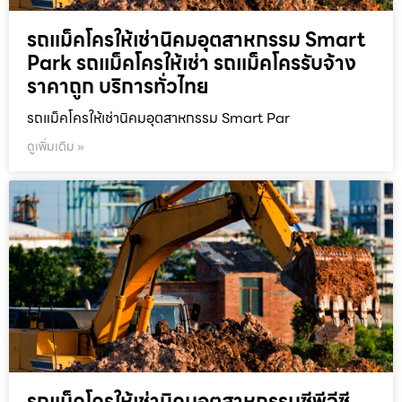
รถแม็คโครให้เช่านิคมอุตสาหกรรม Smart
Park รถแม็คโครให้เช่า รถแม็คโครรับจ้าง
ราคาถูก บริการทั่วไทย
รถแม็คโครให้เช่านิคมอุตสาหกรรม Smart Par
ดูเพิ่มเติม »
รถแม็คโครให้เช่านิคมอุตสาหกรรมซีพีจีซี