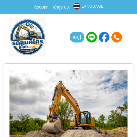
LANGUAGE
ติดต่อเรา
เข้าสู่ระบบ
เมนู