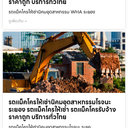
ราคาถูก บริการทั่วไทย
รถแม็คโครให้เช่านิคมอุตสาหกรรม WHA ระยอง
ดูเพิ่มเติม »
รถแม็คโครให้เช่านิคมอุตสาหกรรมโรจนะ
ระยอง รถแม็คโครให้เช่า รถแม็คโครรับจ้าง
ราคาถูก บริการทั่วไทย
รถแม็คโครให้เช่านิคมอุตสาหกรรมโรจนะ ระยอ