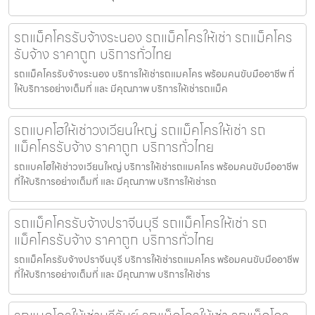
รถแม็คโครรับจ้างระนอง รถแม็คโครให้เช่า รถแม็คโคร
รับจ้าง ราคาถูก บริการทั่วไทย
รถแม็คโครรับจ้างระนอง บริการให้เช่ารถแมคโคร พร้อมคนขับมืออาชีพ ที่
ให้บริการอย่างเต็มที่ และ มีคุณภาพ บริการให้เช่ารถแม็ค
รถแบคโฮให้เช่าวงเวียนใหญ่ รถแม็คโครให้เช่า รถ
แม็คโครรับจ้าง ราคาถูก บริการทั่วไทย
รถแบคโฮให้เช่าวงเวียนใหญ่ บริการให้เช่ารถแมคโคร พร้อมคนขับมืออาชีพ
ที่ให้บริการอย่างเต็มที่ และ มีคุณภาพ บริการให้เช่ารถ
รถแม็คโครรับจ้างปราจีนบุรี รถแม็คโครให้เช่า รถ
แม็คโครรับจ้าง ราคาถูก บริการทั่วไทย
รถแม็คโครรับจ้างปราจีนบุรี บริการให้เช่ารถแมคโคร พร้อมคนขับมืออาชีพ
ที่ให้บริการอย่างเต็มที่ และ มีคุณภาพ บริการให้เช่าร