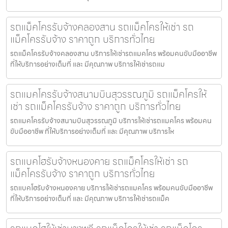
รถแม็คโครรับจ้างคลองสาน รถแม็คโครให้เช่า รถ
แม็คโครรับจ้าง ราคาถูก บริการทั่วไทย
รถแม็คโครรับจ้างคลองสาน บริการให้เช่ารถแมคโคร พร้อมคนขับมืออาชีพ
ที่ให้บริการอย่างเต็มที่ และ มีคุณภาพ บริการให้เช่ารถแม
รถแมคโครรับจ้างสนามบินสุวรรณภูมิ รถแม็คโครให้
เช่า รถแม็คโครรับจ้าง ราคาถูก บริการทั่วไทย
รถแมคโครรับจ้างสนามบินสุวรรณภูมิ บริการให้เช่ารถแมคโคร พร้อมคน
ขับมืออาชีพ ที่ให้บริการอย่างเต็มที่ และ มีคุณภาพ บริการให
รถแบคโฮรับจ้างหนองคาย รถแม็คโครให้เช่า รถ
แม็คโครรับจ้าง ราคาถูก บริการทั่วไทย
รถแบคโฮรับจ้างหนองคาย บริการให้เช่ารถแมคโคร พร้อมคนขับมืออาชีพ
ที่ให้บริการอย่างเต็มที่ และ มีคุณภาพ บริการให้เช่ารถแม็ค