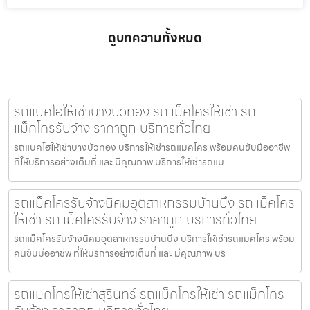
ดูบทความทั้งหมด
รถแบคโฮให้เช่าบางบัวทอง รถแม็คโครให้เช่า รถ
แม็คโครรับจ้าง ราคาถูก บริการทั่วไทย
รถแบคโฮให้เช่าบางบัวทอง บริการให้เช่ารถแมคโคร พร้อมคนขับมืออาชีพ
ที่ให้บริการอย่างเต็มที่ และ มีคุณภาพ บริการให้เช่ารถแม
รถแม็คโครรับจ้างนิคมอุตสาหกรรมบ้านบึง รถแม็คโคร
ให้เช่า รถแม็คโครรับจ้าง ราคาถูก บริการทั่วไทย
รถแม็คโครรับจ้างนิคมอุตสาหกรรมบ้านบึง บริการให้เช่ารถแมคโคร พร้อม
คนขับมืออาชีพ ที่ให้บริการอย่างเต็มที่ และ มีคุณภาพ บริ
รถแมคโครให้เช่าสุรินทร์ รถแม็คโครให้เช่า รถแม็คโคร