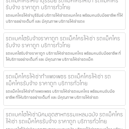
รถแมคโครให้เช่าบุรีรัมย์ รถแม็คโครให้เช่า รถแม็คโคร
รับจ้าง ราคาถูก บริการทั่วไทย
รถแมคโครให้เช่าบุรีรัมย์ บริการให้เช่ารถแมคโคร พร้อมคนขับมืออาชีพ ที่ให้
บริการอย่างเต็มที่ และ มีคุณภาพ บริการให้เช่ารถแ
รถแบคโฮรับจ้างราคาถูก รถแม็คโครให้เช่า รถแม็คโคร
รับจ้าง ราคาถูก บริการทั่วไทย
รถแบคโฮรับจ้างราคาถูก บริการให้เช่ารถแมคโคร พร้อมคนขับมืออาชีพ ที่
ให้บริการอย่างเต็มที่ และ มีคุณภาพ บริการให้เช่ารถแม็ค
รถแม็คโครให้เช่ากำแพงเพชร รถแม็คโครให้เช่า รถ
แม็คโครรับจ้าง ราคาถูก บริการทั่วไทย
รถแม็คโครให้เช่ากำแพงเพชร บริการให้เช่ารถแมคโคร พร้อมคนขับมือ
อาชีพ ที่ให้บริการอย่างเต็มที่ และ มีคุณภาพ บริการให้เช่ารถ
รถแบคโฮให้เช่านิคมอุตสาหกรรมแหลมฉบัง รถแม็คโคร
ให้เช่า รถแม็คโครรับจ้าง ราคาถูก บริการทั่วไทย