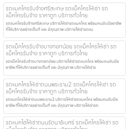
รถแมคโครรับจ้างศรีสะเกษ รถแม็คโครให้เช่า รถ
แม็คโครรับจ้าง ราคาถูก บริการทั่วไทย
รถแมคโครรับจ้างศรีสะเกษ บริการให้เช่ารถแมคโคร พร้อมคนขับมืออาชีพ
ที่ให้บริการอย่างเต็มที่ และ มีคุณภาพ บริการให้เช่ารถแม
รถแม็คโครรับจ้างบางกอกน้อย รถแม็คโครให้เช่า รถ
แม็คโครรับจ้าง ราคาถูก บริการทั่วไทย
รถแม็คโครรับจ้างบางกอกน้อย บริการให้เช่ารถแมคโคร พร้อมคนขับมือ
อาชีพ ที่ให้บริการอย่างเต็มที่ และ มีคุณภาพ บริการให้เช่าร
รถแมคโครให้เช่าถนนพระราม2 รถแม็คโครให้เช่า รถ
แม็คโครรับจ้าง ราคาถูก บริการทั่วไทย
รถแมคโครให้เช่าถนนพระราม2 บริการให้เช่ารถแมคโคร พร้อมคนขับมือ
อาชีพ ที่ให้บริการอย่างเต็มที่ และ มีคุณภาพ บริการให้เช่ารถ
รถแบคโฮให้เช่าถนนรัตนาธิเบศร์ รถแม็คโครให้เช่า รถ