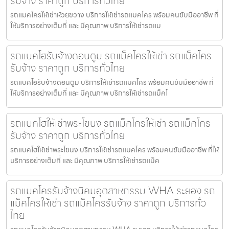
รับจ้าง ราคาถูก บริการทั่วไทย
รถแมคโครให้เช่าห้วยขวาง บริการให้เช่ารถแมคโคร พร้อมคนขับมืออาชีพ ที่
ให้บริการอย่างเต็มที่ และ มีคุณภาพ บริการให้เช่ารถแม
รถแบคโฮรับจ้างดอนตูม รถแม็คโครให้เช่า รถแม็คโคร
รับจ้าง ราคาถูก บริการทั่วไทย
รถแบคโฮรับจ้างดอนตูม บริการให้เช่ารถแมคโคร พร้อมคนขับมืออาชีพ ที่
ให้บริการอย่างเต็มที่ และ มีคุณภาพ บริการให้เช่ารถแม็คโ
รถแบคโฮให้เช่าพระโขนง รถแม็คโครให้เช่า รถแม็คโคร
รับจ้าง ราคาถูก บริการทั่วไทย
รถแบคโฮให้เช่าพระโขนง บริการให้เช่ารถแมคโคร พร้อมคนขับมืออาชีพ ที่ให้
บริการอย่างเต็มที่ และ มีคุณภาพ บริการให้เช่ารถแม็ค
รถแมคโครรับจ้างนิคมอุตสาหกรรม WHA ระยอง รถ
แม็คโครให้เช่า รถแม็คโครรับจ้าง ราคาถูก บริการทั่ว
ไทย