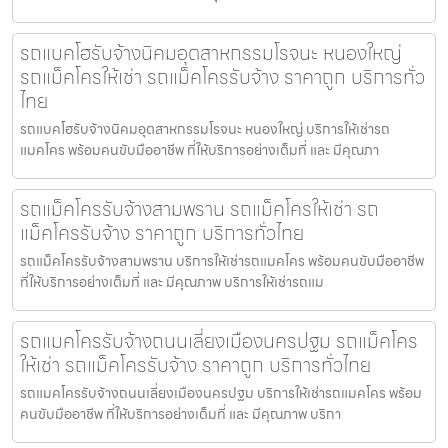
รถแบคโฮรับจ้างนิคมอุตสาหกรรมโรจนะ หนองใหญ่
รถแม็คโครให้เช่า รถแม็คโครรับจ้าง ราคาถูก บริการทั่ว
ไทย
รถแบคโฮรับจ้างนิคมอุตสาหกรรมโรจนะ หนองใหญ่ บริการให้เช่ารถ
แมคโคร พร้อมคนขับมืออาชีพ ที่ให้บริการอย่างเต็มที่ และ มีคุณภา
รถแม็คโครรับจ้างสามพราน รถแม็คโครให้เช่า รถ
แม็คโครรับจ้าง ราคาถูก บริการทั่วไทย
รถแม็คโครรับจ้างสามพราน บริการให้เช่ารถแมคโคร พร้อมคนขับมืออาชีพ
ที่ให้บริการอย่างเต็มที่ และ มีคุณภาพ บริการให้เช่ารถแม
รถแมคโครรับจ้างถนนเลี่ยงเมืองนครปฐม รถแม็คโคร
ให้เช่า รถแม็คโครรับจ้าง ราคาถูก บริการทั่วไทย
รถแมคโครรับจ้างถนนเลี่ยงเมืองนครปฐม บริการให้เช่ารถแมคโคร พร้อม
คนขับมืออาชีพ ที่ให้บริการอย่างเต็มที่ และ มีคุณภาพ บริกา