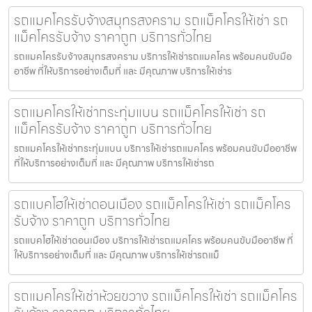
รถแมคโครรับจ้างสมุทรสงคราม รถแม็คโครให้เช่า รถ
แม็คโครรับจ้าง ราคาถูก บริการทั่วไทย
รถแมคโครรับจ้างสมุทรสงคราม บริการให้เช่ารถแมคโคร พร้อมคนขับมือ
อาชีพ ที่ให้บริการอย่างเต็มที่ และ มีคุณภาพ บริการให้เช่าร
รถแมคโครให้เช่ากระทุ่มแบน รถแม็คโครให้เช่า รถ
แม็คโครรับจ้าง ราคาถูก บริการทั่วไทย
รถแมคโครให้เช่ากระทุ่มแบน บริการให้เช่ารถแมคโคร พร้อมคนขับมืออาชีพ
ที่ให้บริการอย่างเต็มที่ และ มีคุณภาพ บริการให้เช่ารถ
รถแบคโฮให้เช่าดอนเมือง รถแม็คโครให้เช่า รถแม็คโคร
รับจ้าง ราคาถูก บริการทั่วไทย
รถแบคโฮให้เช่าดอนเมือง บริการให้เช่ารถแมคโคร พร้อมคนขับมืออาชีพ ที่
ให้บริการอย่างเต็มที่ และ มีคุณภาพ บริการให้เช่ารถแม็
รถแมคโครให้เช่าห้วยขวาง รถแม็คโครให้เช่า รถแม็คโคร