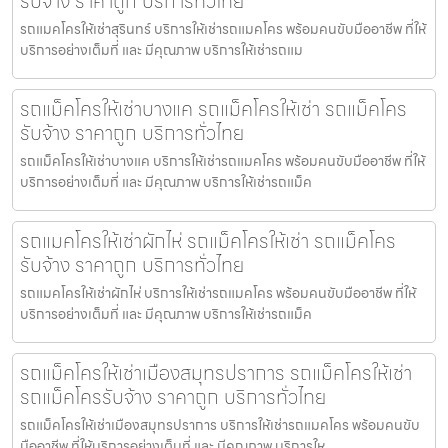
รับจ้าง ราคาถูก บริการทั่วไทย
รถแมคโครให้เช่าสุรินทร์ บริการให้เช่ารถแมคโคร พร้อมคนขับมืออาชีพ ที่ให้
บริการอย่างเต็มที่ และ มีคุณภาพ บริการให้เช่ารถแม
รถแม็คโครให้เช่าบางแค รถแม็คโครให้เช่า รถแม็คโคร
รับจ้าง ราคาถูก บริการทั่วไทย
รถแม็คโครให้เช่าบางแค บริการให้เช่ารถแมคโคร พร้อมคนขับมืออาชีพ ที่ให้
บริการอย่างเต็มที่ และ มีคุณภาพ บริการให้เช่ารถแม็ค
รถแมคโครให้เช่าผักไห่ รถแม็คโครให้เช่า รถแม็คโคร
รับจ้าง ราคาถูก บริการทั่วไทย
รถแมคโครให้เช่าผักไห่ บริการให้เช่ารถแมคโคร พร้อมคนขับมืออาชีพ ที่ให้
บริการอย่างเต็มที่ และ มีคุณภาพ บริการให้เช่ารถแม็ค
รถแม็คโครให้เช่าเมืองสมุทรปราการ รถแม็คโครให้เช่า
รถแม็คโครรับจ้าง ราคาถูก บริการทั่วไทย
รถแม็คโครให้เช่าเมืองสมุทรปราการ บริการให้เช่ารถแมคโคร พร้อมคนขับ
มืออาชีพ ที่ให้บริการอย่างเต็มที่ และ มีคุณภาพ บริการให