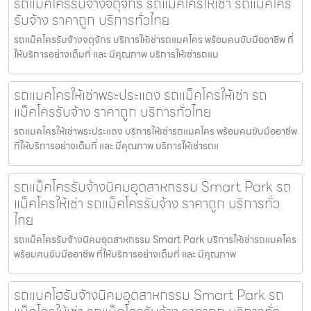
รถแม็คโครรับจ้างจตุจักร รถแม็คโครให้เช่า รถแม็คโคร
รับจ้าง ราคาถูก บริการทั่วไทย
รถแม็คโครรับจ้างจตุจักร บริการให้เช่ารถแมคโคร พร้อมคนขับมืออาชีพ ที่
ให้บริการอย่างเต็มที่ และ มีคุณภาพ บริการให้เช่ารถแม
รถแมคโครให้เช่าพระประแดง รถแม็คโครให้เช่า รถ
แม็คโครรับจ้าง ราคาถูก บริการทั่วไทย
รถแมคโครให้เช่าพระประแดง บริการให้เช่ารถแมคโคร พร้อมคนขับมืออาชีพ
ที่ให้บริการอย่างเต็มที่ และ มีคุณภาพ บริการให้เช่ารถแ
รถแม็คโครรับจ้างนิคมอุตสาหกรรม Smart Park รถ
แม็คโครให้เช่า รถแม็คโครรับจ้าง ราคาถูก บริการทั่ว
ไทย
รถแม็คโครรับจ้างนิคมอุตสาหกรรม Smart Park บริการให้เช่ารถแมคโคร
พร้อมคนขับมืออาชีพ ที่ให้บริการอย่างเต็มที่ และ มีคุณภาพ
รถแบคโฮรับจ้างนิคมอุตสาหกรรม Smart Park รถ