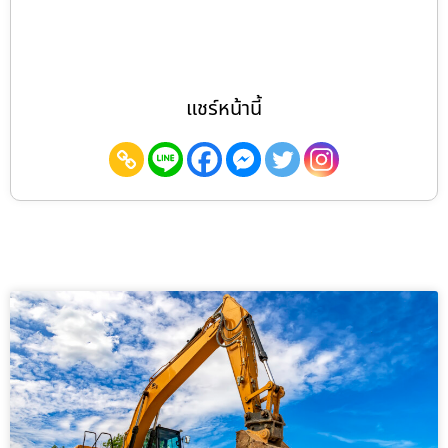
แชร์หน้านี้