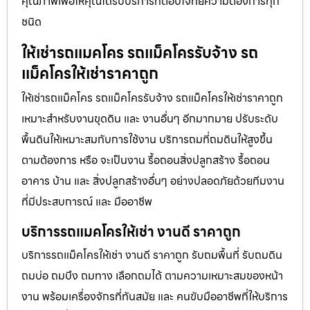
คุณภาพเพื่อให้คุณได้รับบริการที่ตอบโจทย์ความต้องการทุก
ชนิด
ให้เช่ารถแมคโคร รถแม็คโครรับจ้าง รถ
แม็คโครให้เช่าราคาถูก
ให้เช่ารถแม็คโคร รถแม็คโครรับจ้าง รถแม็คโครให้เช่าราคาถูก
เหมาะสำหรับงานขุดดิน และ งานอื่นๆ อีกมากมาย ปรับระดับ
พื้นดินให้เหมาะสมกับการใช้งาน บริการถมที่ถมดินให้สูงขึ้น
ตามต้องการ หรือ จะเป็นงาน รื้อถอนสิ่งปลูกสร้าง รื้อถอน
อาคาร บ้าน และ สิ่งปลูกสร้างอื่นๆ อย่างปลอดภัยด้วยทีมงาน
ที่มีประสบการณ์ และ มืออาชีพ
บริการรถแมคโครให้เช่า งานดี ราคาถูก
บริการรถแม็คโครให้เช่า งานดี ราคาถูก รับถมพื้นที่ รับถมดิน
ถมบ่อ ถมบึง ถมทาง เลือกถมได้ ตามความเหมาะสมของหน้า
งาน พร้อมเครื่องจักรที่ทันสมัย และ คนขับมืออาชีพที่ให้บริการ