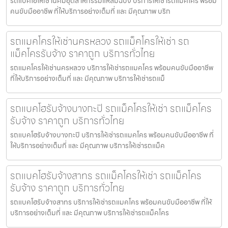
รถแบคโฮให้เช่านิคมอุตสาหกรรมแหลมฉบัง บริการให้เช่ารถแมคโคร พร้อม
คนขับมืออาชีพ ที่ให้บริการอย่างเต็มที่ และ มีคุณภาพ บริก
รถแมคโครให้เช่านครหลวง รถแม็คโครให้เช่า รถ
แม็คโครรับจ้าง ราคาถูก บริการทั่วไทย
รถแมคโครให้เช่านครหลวง บริการให้เช่ารถแมคโคร พร้อมคนขับมืออาชีพ
ที่ให้บริการอย่างเต็มที่ และ มีคุณภาพ บริการให้เช่ารถแม็
รถแบคโฮรับจ้างบางกะปิ รถแม็คโครให้เช่า รถแม็คโคร
รับจ้าง ราคาถูก บริการทั่วไทย
รถแบคโฮรับจ้างบางกะปิ บริการให้เช่ารถแมคโคร พร้อมคนขับมืออาชีพ ที่
ให้บริการอย่างเต็มที่ และ มีคุณภาพ บริการให้เช่ารถแม็ค
รถแบคโฮรับจ้างสาทร รถแม็คโครให้เช่า รถแม็คโคร
รับจ้าง ราคาถูก บริการทั่วไทย
รถแบคโฮรับจ้างสาทร บริการให้เช่ารถแมคโคร พร้อมคนขับมืออาชีพ ที่ให้
บริการอย่างเต็มที่ และ มีคุณภาพ บริการให้เช่ารถแม็คโคร