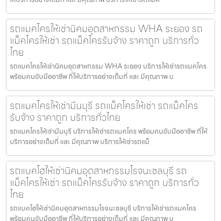
รถแมคโครให้เช่านิคมอุตสาหกรรม WHA ระยอง รถ
แม็คโครให้เช่า รถแม็คโครรับจ้าง ราคาถูก บริการทั่ว
ไทย
รถแมคโครให้เช่านิคมอุตสาหกรรม WHA ระยอง บริการให้เช่ารถแมคโคร
พร้อมคนขับมืออาชีพ ที่ให้บริการอย่างเต็มที่ และ มีคุณภาพ บ
รถแมคโครให้เช่ามีนบุรี รถแม็คโครให้เช่า รถแม็คโคร
รับจ้าง ราคาถูก บริการทั่วไทย
รถแมคโครให้เช่ามีนบุรี บริการให้เช่ารถแมคโคร พร้อมคนขับมืออาชีพ ที่ให้
บริการอย่างเต็มที่ และ มีคุณภาพ บริการให้เช่ารถแม็
รถแบคโฮให้เช่านิคมอุตสาหกรรมโรจนะชลบุรี รถ
แม็คโครให้เช่า รถแม็คโครรับจ้าง ราคาถูก บริการทั่ว
ไทย
รถแบคโฮให้เช่านิคมอุตสาหกรรมโรจนะชลบุรี บริการให้เช่ารถแมคโคร
พร้อมคนขับมืออาชีพ ที่ให้บริการอย่างเต็มที่ และ มีคุณภาพ บ