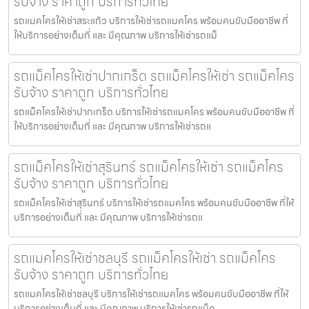
รับจ้าง ราคาถูก บริการทั่วไทย
รถแมคโครให้เช่าสระแก้ว บริการให้เช่ารถแมคโคร พร้อมคนขับมืออาชีพ ที่
ให้บริการอย่างเต็มที่ และ มีคุณภาพ บริการให้เช่ารถแม็
รถแม็คโครให้เช่าปากเกร็ด รถแม็คโครให้เช่า รถแม็คโคร
รับจ้าง ราคาถูก บริการทั่วไทย
รถแม็คโครให้เช่าปากเกร็ด บริการให้เช่ารถแมคโคร พร้อมคนขับมืออาชีพ ที่
ให้บริการอย่างเต็มที่ และ มีคุณภาพ บริการให้เช่ารถแ
รถแม็คโครให้เช่าสุรินทร์ รถแม็คโครให้เช่า รถแม็คโคร
รับจ้าง ราคาถูก บริการทั่วไทย
รถแม็คโครให้เช่าสุรินทร์ บริการให้เช่ารถแมคโคร พร้อมคนขับมืออาชีพ ที่ให้
บริการอย่างเต็มที่ และ มีคุณภาพ บริการให้เช่ารถแ
รถแมคโครให้เช่าชลบุรี รถแม็คโครให้เช่า รถแม็คโคร
รับจ้าง ราคาถูก บริการทั่วไทย
รถแมคโครให้เช่าชลบุรี บริการให้เช่ารถแมคโคร พร้อมคนขับมืออาชีพ ที่ให้
บริการอย่างเต็มที่ และ มีคุณภาพ บริการให้เช่ารถแม็ค