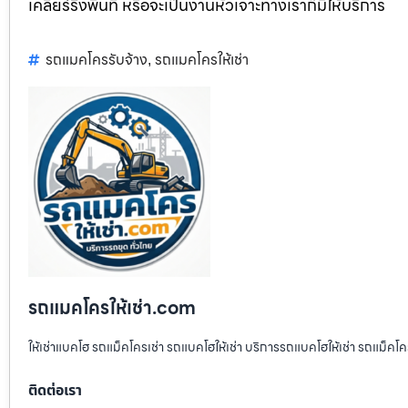
เคลียร์ริ่งพื้นที่ หรือจะเป็นงานหัวเจาะทางเราก็มีให้บริการ
รถแมคโครรับจ้าง
รถแมคโครให้เช่า
,
รถแมคโครให้เช่า.com
ให้เช่าแบคโฮ รถแม็คโครเช่า รถแบคโฮให้เช่า บริการรถแบคโฮให้เช่า รถแม็คโคร
ติดต่อเรา