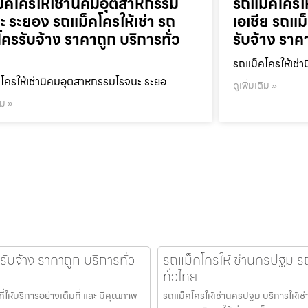
็คโครให้เช่านิคมอุตสาหกรรม
รถแม็คโครใ
ะ ระยอง รถแม็คโครให้เช่า รถ
เอเชีย รถแม
โครรับจ้าง ราคาถูก บริการทั่ว
รับจ้าง ราค
รถแม็คโครให้เช่า
โครให้เช่านิคมอุตสาหกรรมโรจนะ ระยอ
ดูเพิ่มเติม »
ิม »
รับจ้าง ราคาถูก บริการทั่ว
รถแม็คโครให้เช่านครปฐม รถ
ทั่วไทย
่ให้บริการอย่างเต็มที่ และ มีคุณภาพ
รถแม็คโครให้เช่านครปฐม บริการให้เช่า