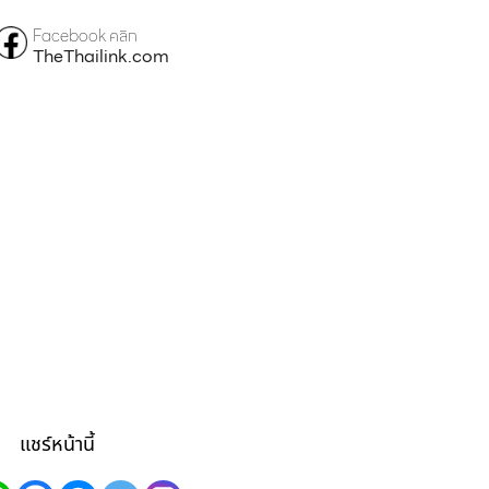
Facebook คลิก
TheThailink.com
แชร์หน้านี้