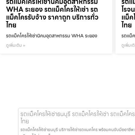
รถแม็คโครให้เช่านิคมอุตสาหกรรม
รถแม
WHA ระยอง รถแม็คโครให้เช่า รถ
โรจน
แม็คโครรับจ้าง ราคาถูก บริการทั่ว
แม็ค
ไทย
ไทย
รถแม็คโครให้เช่านิคมอุตสาหกรรม WHA ระยอง
รถแม็ค
ดูเพิ่มเติม »
ดูเพิ่มเต
รถแม็คโครให้เช่าธนบุรี รถแม็คโครให้เช่า รถแม็คโคร
ไทย
รถแม็คโครให้เช่าธนบุรี บริการให้เช่ารถแมคโคร พร้อมคนขับมืออาชีพ ที