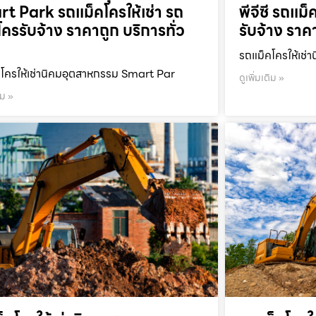
t Park รถแม็คโครให้เช่า รถ
พีจีซี รถแม็
โครรับจ้าง ราคาถูก บริการทั่ว
รับจ้าง ราค
รถแม็คโครให้เช่า
โครให้เช่านิคมอุตสาหกรรม Smart Par
ดูเพิ่มเติม »
ิม »