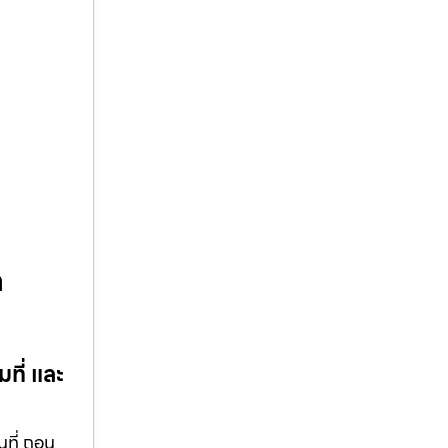
ก
ที่ และ
นที่ ถอน