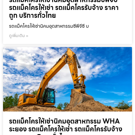
รถแม็คโครให้เช่า รถแม็คโครรับจ้าง ราคา
ถูก บริการทั่วไทย
รถแม็คโครให้เช่านิคมอุตสาหกรรมซีพีจีซี บ
ดูเพิ่มเติม »
รถแม็คโครให้เช่านิคมอุตสาหกรรม WHA
ระยอง รถแม็คโครให้เช่า รถแม็คโครรับจ้าง