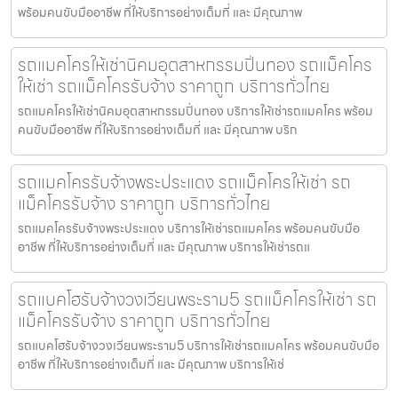
พร้อมคนขับมืออาชีพ ที่ให้บริการอย่างเต็มที่ และ มีคุณภาพ
รถแมคโครให้เช่านิคมอุตสาหกรรมปิ่นทอง รถแม็คโคร
ให้เช่า รถแม็คโครรับจ้าง ราคาถูก บริการทั่วไทย
รถแมคโครให้เช่านิคมอุตสาหกรรมปิ่นทอง บริการให้เช่ารถแมคโคร พร้อม
คนขับมืออาชีพ ที่ให้บริการอย่างเต็มที่ และ มีคุณภาพ บริก
รถแมคโครรับจ้างพระประแดง รถแม็คโครให้เช่า รถ
แม็คโครรับจ้าง ราคาถูก บริการทั่วไทย
รถแมคโครรับจ้างพระประแดง บริการให้เช่ารถแมคโคร พร้อมคนขับมือ
อาชีพ ที่ให้บริการอย่างเต็มที่ และ มีคุณภาพ บริการให้เช่ารถแ
รถแบคโฮรับจ้างวงเวียนพระราม5 รถแม็คโครให้เช่า รถ
แม็คโครรับจ้าง ราคาถูก บริการทั่วไทย
รถแบคโฮรับจ้างวงเวียนพระราม5 บริการให้เช่ารถแมคโคร พร้อมคนขับมือ
อาชีพ ที่ให้บริการอย่างเต็มที่ และ มีคุณภาพ บริการให้เช่