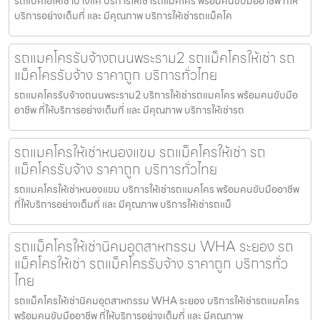
รถแบคโฮให้เช่าบางแค บริการให้เช่ารถแมคโคร พร้อมคนขับมืออาชีพ ที่ให้
บริการอย่างเต็มที่ และ มีคุณภาพ บริการให้เช่ารถแม็คโค
รถแมคโครรับจ้างถนนพระราม2 รถแม็คโครให้เช่า รถ
แม็คโครรับจ้าง ราคาถูก บริการทั่วไทย
รถแมคโครรับจ้างถนนพระราม2 บริการให้เช่ารถแมคโคร พร้อมคนขับมือ
อาชีพ ที่ให้บริการอย่างเต็มที่ และ มีคุณภาพ บริการให้เช่ารถ
รถแมคโครให้เช่าหนองแขม รถแม็คโครให้เช่า รถ
แม็คโครรับจ้าง ราคาถูก บริการทั่วไทย
รถแมคโครให้เช่าหนองแขม บริการให้เช่ารถแมคโคร พร้อมคนขับมืออาชีพ
ที่ให้บริการอย่างเต็มที่ และ มีคุณภาพ บริการให้เช่ารถแม็
รถแม็คโครให้เช่านิคมอุตสาหกรรม WHA ระยอง รถ
แม็คโครให้เช่า รถแม็คโครรับจ้าง ราคาถูก บริการทั่ว
ไทย
รถแม็คโครให้เช่านิคมอุตสาหกรรม WHA ระยอง บริการให้เช่ารถแมคโคร
พร้อมคนขับมืออาชีพ ที่ให้บริการอย่างเต็มที่ และ มีคุณภาพ