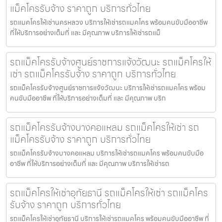
แม็คโครรับจ้าง ราคาถูก บริการทั่วไทย
รถแมคโครให้เช่านครหลวง บริการให้เช่ารถแมคโคร พร้อมคนขับมืออาชีพ
ที่ให้บริการอย่างเต็มที่ และ มีคุณภาพ บริการให้เช่ารถแม็
รถแม็คโครรับจ้างศูนย์ราชการแจ้งวัฒนะ รถแม็คโครให้
เช่า รถแม็คโครรับจ้าง ราคาถูก บริการทั่วไทย
รถแม็คโครรับจ้างศูนย์ราชการแจ้งวัฒนะ บริการให้เช่ารถแมคโคร พร้อม
คนขับมืออาชีพ ที่ให้บริการอย่างเต็มที่ และ มีคุณภาพ บริก
รถแม็คโครรับจ้างบางคอแหลม รถแม็คโครให้เช่า รถ
แม็คโครรับจ้าง ราคาถูก บริการทั่วไทย
รถแม็คโครรับจ้างบางคอแหลม บริการให้เช่ารถแมคโคร พร้อมคนขับมือ
อาชีพ ที่ให้บริการอย่างเต็มที่ และ มีคุณภาพ บริการให้เช่ารถ
รถแม็คโครให้เช่าอุทัยธานี รถแม็คโครให้เช่า รถแม็คโคร
รับจ้าง ราคาถูก บริการทั่วไทย
รถแม็คโครให้เช่าอุทัยธานี บริการให้เช่ารถแมคโคร พร้อมคนขับมืออาชีพ ที่