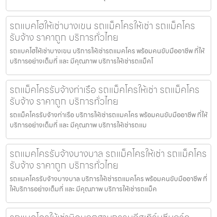
รถแบคโฮให้เช่าบางเขน รถแม็คโครให้เช่า รถแม็คโคร
รับจ้าง ราคาถูก บริการทั่วไทย
รถแบคโฮให้เช่าบางเขน บริการให้เช่ารถแมคโคร พร้อมคนขับมืออาชีพ ที่ให้
บริการอย่างเต็มที่ และ มีคุณภาพ บริการให้เช่ารถแม็คโ
รถแม็คโครรับจ้างท่าเรือ รถแม็คโครให้เช่า รถแม็คโคร
รับจ้าง ราคาถูก บริการทั่วไทย
รถแม็คโครรับจ้างท่าเรือ บริการให้เช่ารถแมคโคร พร้อมคนขับมืออาชีพ ที่ให้
บริการอย่างเต็มที่ และ มีคุณภาพ บริการให้เช่ารถแม
รถแมคโครรับจ้างบางบาล รถแม็คโครให้เช่า รถแม็คโคร
รับจ้าง ราคาถูก บริการทั่วไทย
รถแมคโครรับจ้างบางบาล บริการให้เช่ารถแมคโคร พร้อมคนขับมืออาชีพ ที่
ให้บริการอย่างเต็มที่ และ มีคุณภาพ บริการให้เช่ารถแม็ค