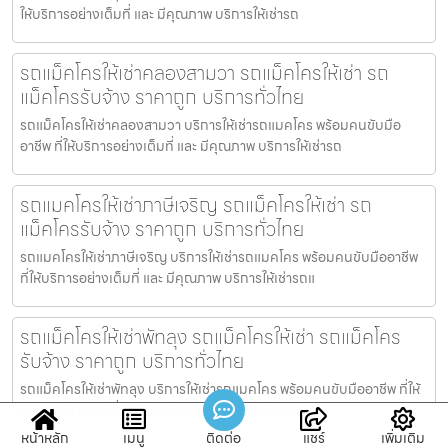
ให้บริการอย่างเต็มที่ และ มีคุณภาพ บริการให้เช่ารถ
รถแม็คโครให้เช่าคลองสามวา รถแม็คโครให้เช่า รถ
แม็คโครรับจ้าง ราคาถูก บริการทั่วไทย
รถแม็คโครให้เช่าคลองสามวา บริการให้เช่ารถแมคโคร พร้อมคนขับมือ
อาชีพ ที่ให้บริการอย่างเต็มที่ และ มีคุณภาพ บริการให้เช่ารถ
รถแมคโครให้เช่าภาษีเจริญ รถแม็คโครให้เช่า รถ
แม็คโครรับจ้าง ราคาถูก บริการทั่วไทย
รถแมคโครให้เช่าภาษีเจริญ บริการให้เช่ารถแมคโคร พร้อมคนขับมืออาชีพ
ที่ให้บริการอย่างเต็มที่ และ มีคุณภาพ บริการให้เช่ารถแ
รถแม็คโครให้เช่าพัทลุง รถแม็คโครให้เช่า รถแม็คโคร
รับจ้าง ราคาถูก บริการทั่วไทย
รถแม็คโครให้เช่าพัทลุง บริการให้เช่ารถแมคโคร พร้อมคนขับมืออาชีพ ที่ให้
บริการอย่างเต็มที่ และ มีคุณภาพ บริการให้เช่ารถแม็
หน้าหลัก
เมนู
ติดต่อ
แชร์
เพิ่มเติม