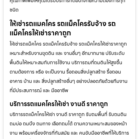
คุณภาพเพื่อให้คุณได้รับบริการที่ตอบโจทย์ความต้องการทุก
ชนิด
ให้เช่ารถแมคโคร รถแม็คโครรับจ้าง รถ
แม็คโครให้เช่าราคาถูก
ให้เช่ารถแม็คโคร รถแม็คโครรับจ้าง รถแม็คโครให้เช่าราคาถูก
เหมาะสำหรับงานขุดดิน และ งานอื่นๆ อีกมากมาย ปรับระดับ
พื้นดินให้เหมาะสมกับการใช้งาน บริการถมที่ถมดินให้สูงขึ้น
ตามต้องการ หรือ จะเป็นงาน รื้อถอนสิ่งปลูกสร้าง รื้อถอน
อาคาร บ้าน และ สิ่งปลูกสร้างอื่นๆ อย่างปลอดภัยด้วยทีมงาน
ที่มีประสบการณ์ และ มืออาชีพ
บริการรถแมคโครให้เช่า งานดี ราคาถูก
บริการรถแม็คโครให้เช่า งานดี ราคาถูก รับถมพื้นที่ รับถมดิน
ถมบ่อ ถมบึง ถมทาง เลือกถมได้ ตามความเหมาะสมของหน้า
งาน พร้อมเครื่องจักรที่ทันสมัย และ คนขับมืออาชีพที่ให้บริการ