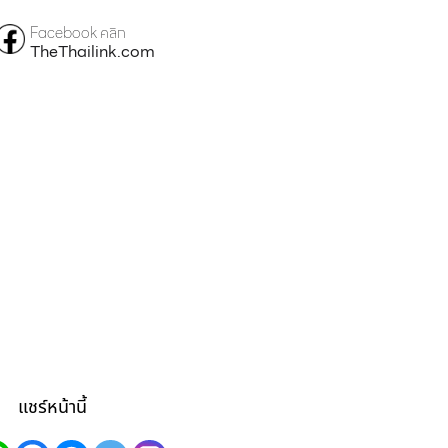
Facebook คลิก
TheThailink.com
แชร์หน้านี้