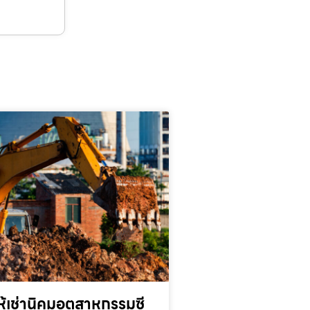
้เช่านิคมอุตสาหกรรมซี