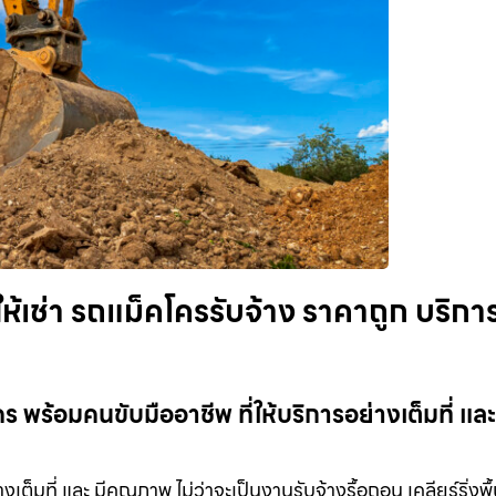
้เช่า รถแม็คโครรับจ้าง ราคาถูก บริกา
พร้อมคนขับมืออาชีพ ที่ให้บริการอย่างเต็มที่ และ
เต็มที่ และ มีคุณภาพ ไม่ว่าจะเป็นงานรับจ้างรื้อถอน เคลียร์ริ่งพื้