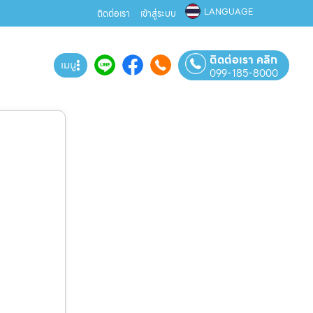
LANGUAGE
ติดต่อเรา
เข้าสู่ระบบ
ติดต่อเรา คลิก
เมนู
099-185-8000