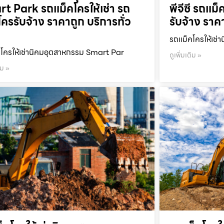
t Park รถแม็คโครให้เช่า รถ
พีจีซี รถแม็
โครรับจ้าง ราคาถูก บริการทั่ว
รับจ้าง ราค
รถแม็คโครให้เช่า
โครให้เช่านิคมอุตสาหกรรม Smart Par
ดูเพิ่มเติม »
ิม »