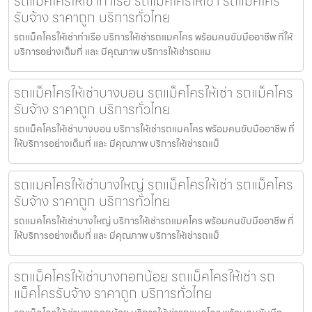
รถแม็คโครให้เช่าท่าเรือ รถแม็คโครให้เช่า รถแม็คโคร
รับจ้าง ราคาถูก บริการทั่วไทย
รถแม็คโครให้เช่าท่าเรือ บริการให้เช่ารถแมคโคร พร้อมคนขับมืออาชีพ ที่ให้
บริการอย่างเต็มที่ และ มีคุณภาพ บริการให้เช่ารถแม
รถแม็คโครให้เช่าบางบอน รถแม็คโครให้เช่า รถแม็คโคร
รับจ้าง ราคาถูก บริการทั่วไทย
รถแม็คโครให้เช่าบางบอน บริการให้เช่ารถแมคโคร พร้อมคนขับมืออาชีพ ที่
ให้บริการอย่างเต็มที่ และ มีคุณภาพ บริการให้เช่ารถแม็
รถแมคโครให้เช่าบางใหญ่ รถแม็คโครให้เช่า รถแม็คโคร
รับจ้าง ราคาถูก บริการทั่วไทย
รถแมคโครให้เช่าบางใหญ่ บริการให้เช่ารถแมคโคร พร้อมคนขับมืออาชีพ ที่
ให้บริการอย่างเต็มที่ และ มีคุณภาพ บริการให้เช่ารถแม็
รถแม็คโครให้เช่าบางกอกน้อย รถแม็คโครให้เช่า รถ
แม็คโครรับจ้าง ราคาถูก บริการทั่วไทย