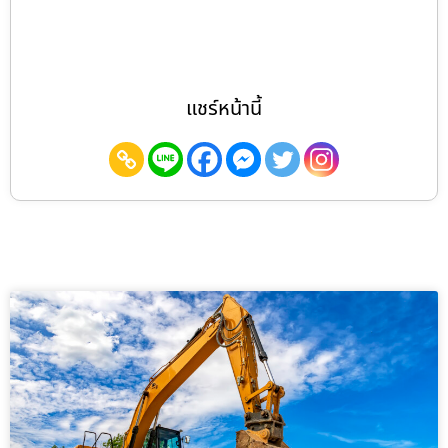
แชร์หน้านี้