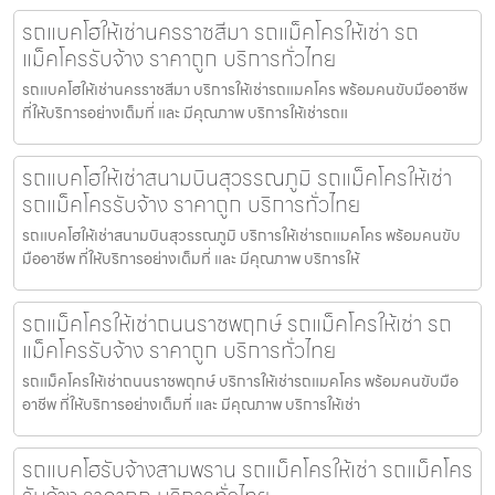
รถแบคโฮให้เช่านครราชสีมา รถแม็คโครให้เช่า รถ
แม็คโครรับจ้าง ราคาถูก บริการทั่วไทย
รถแบคโฮให้เช่านครราชสีมา บริการให้เช่ารถแมคโคร พร้อมคนขับมืออาชีพ
ที่ให้บริการอย่างเต็มที่ และ มีคุณภาพ บริการให้เช่ารถแ
รถแบคโฮให้เช่าสนามบินสุวรรณภูมิ รถแม็คโครให้เช่า
รถแม็คโครรับจ้าง ราคาถูก บริการทั่วไทย
รถแบคโฮให้เช่าสนามบินสุวรรณภูมิ บริการให้เช่ารถแมคโคร พร้อมคนขับ
มืออาชีพ ที่ให้บริการอย่างเต็มที่ และ มีคุณภาพ บริการให้
รถแม็คโครให้เช่าถนนราชพฤกษ์ รถแม็คโครให้เช่า รถ
แม็คโครรับจ้าง ราคาถูก บริการทั่วไทย
รถแม็คโครให้เช่าถนนราชพฤกษ์ บริการให้เช่ารถแมคโคร พร้อมคนขับมือ
อาชีพ ที่ให้บริการอย่างเต็มที่ และ มีคุณภาพ บริการให้เช่า
รถแบคโฮรับจ้างสามพราน รถแม็คโครให้เช่า รถแม็คโคร