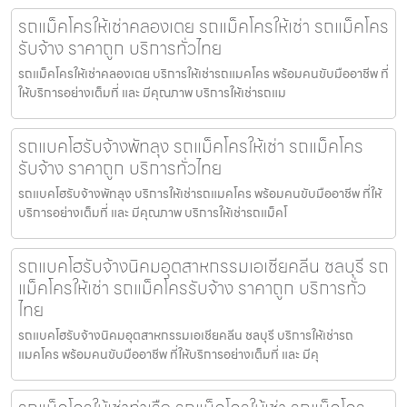
รถแม็คโครให้เช่าคลองเตย รถแม็คโครให้เช่า รถแม็คโคร
รับจ้าง ราคาถูก บริการทั่วไทย
รถแม็คโครให้เช่าคลองเตย บริการให้เช่ารถแมคโคร พร้อมคนขับมืออาชีพ ที่
ให้บริการอย่างเต็มที่ และ มีคุณภาพ บริการให้เช่ารถแม
รถแบคโฮรับจ้างพัทลุง รถแม็คโครให้เช่า รถแม็คโคร
รับจ้าง ราคาถูก บริการทั่วไทย
รถแบคโฮรับจ้างพัทลุง บริการให้เช่ารถแมคโคร พร้อมคนขับมืออาชีพ ที่ให้
บริการอย่างเต็มที่ และ มีคุณภาพ บริการให้เช่ารถแม็คโ
รถแบคโฮรับจ้างนิคมอุตสาหกรรมเอเชียคลีน ชลบุรี รถ
แม็คโครให้เช่า รถแม็คโครรับจ้าง ราคาถูก บริการทั่ว
ไทย
รถแบคโฮรับจ้างนิคมอุตสาหกรรมเอเชียคลีน ชลบุรี บริการให้เช่ารถ
แมคโคร พร้อมคนขับมืออาชีพ ที่ให้บริการอย่างเต็มที่ และ มีคุ