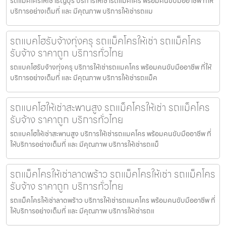
รถแม็คโครให้เช่าธัญบุรี บริการให้เช่ารถแมคโคร พร้อมคนขับมืออาชีพ ที่ให้
บริการอย่างเต็มที่ และ มีคุณภาพ บริการให้เช่ารถแม
รถแบคโฮรับจ้างทุ่งครุ รถแม็คโครให้เช่า รถแม็คโคร
รับจ้าง ราคาถูก บริการทั่วไทย
รถแบคโฮรับจ้างทุ่งครุ บริการให้เช่ารถแมคโคร พร้อมคนขับมืออาชีพ ที่ให้
บริการอย่างเต็มที่ และ มีคุณภาพ บริการให้เช่ารถแม็ค
รถแบคโฮให้เช่าสะพานสูง รถแม็คโครให้เช่า รถแม็คโคร
รับจ้าง ราคาถูก บริการทั่วไทย
รถแบคโฮให้เช่าสะพานสูง บริการให้เช่ารถแมคโคร พร้อมคนขับมืออาชีพ ที่
ให้บริการอย่างเต็มที่ และ มีคุณภาพ บริการให้เช่ารถแม็
รถแม็คโครให้เช่าลาดพร้าว รถแม็คโครให้เช่า รถแม็คโคร
รับจ้าง ราคาถูก บริการทั่วไทย
รถแม็คโครให้เช่าลาดพร้าว บริการให้เช่ารถแมคโคร พร้อมคนขับมืออาชีพ ที่
ให้บริการอย่างเต็มที่ และ มีคุณภาพ บริการให้เช่ารถแ