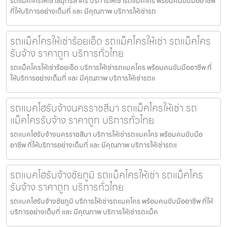
รถแม็คโครให้เช่าสมุทรสาคร บริการให้เช่ารถแมคโคร พร้อมคนขับมืออาชีพ
ที่ให้บริการอย่างเต็มที่ และ มีคุณภาพ บริการให้เช่ารถ
รถแม็คโครให้เช่าร้อยเอ็ด รถแม็คโครให้เช่า รถแม็คโคร
รับจ้าง ราคาถูก บริการทั่วไทย
รถแม็คโครให้เช่าร้อยเอ็ด บริการให้เช่ารถแมคโคร พร้อมคนขับมืออาชีพ ที่
ให้บริการอย่างเต็มที่ และ มีคุณภาพ บริการให้เช่ารถแ
รถแบคโฮรับจ้างนครราชสีมา รถแม็คโครให้เช่า รถ
แม็คโครรับจ้าง ราคาถูก บริการทั่วไทย
รถแบคโฮรับจ้างนครราชสีมา บริการให้เช่ารถแมคโคร พร้อมคนขับมือ
อาชีพ ที่ให้บริการอย่างเต็มที่ และ มีคุณภาพ บริการให้เช่ารถแ
รถแบคโฮรับจ้างชัยภูมิ รถแม็คโครให้เช่า รถแม็คโคร
รับจ้าง ราคาถูก บริการทั่วไทย
รถแบคโฮรับจ้างชัยภูมิ บริการให้เช่ารถแมคโคร พร้อมคนขับมืออาชีพ ที่ให้
บริการอย่างเต็มที่ และ มีคุณภาพ บริการให้เช่ารถแม็ค