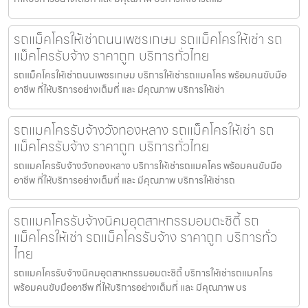
รถแม็คโครให้เช่าถนนเพชรเกษม รถแม็คโครให้เช่า รถ
แม็คโครรับจ้าง ราคาถูก บริการทั่วไทย
รถแม็คโครให้เช่าถนนเพชรเกษม บริการให้เช่ารถแมคโคร พร้อมคนขับมือ
อาชีพ ที่ให้บริการอย่างเต็มที่ และ มีคุณภาพ บริการให้เช่า
รถแมคโครรับจ้างวังทองหลาง รถแม็คโครให้เช่า รถ
แม็คโครรับจ้าง ราคาถูก บริการทั่วไทย
รถแมคโครรับจ้างวังทองหลาง บริการให้เช่ารถแมคโคร พร้อมคนขับมือ
อาชีพ ที่ให้บริการอย่างเต็มที่ และ มีคุณภาพ บริการให้เช่ารถ
รถแมคโครรับจ้างนิคมอุตสาหกรรมอมตะซิตี้ รถ
แม็คโครให้เช่า รถแม็คโครรับจ้าง ราคาถูก บริการทั่ว
ไทย
รถแมคโครรับจ้างนิคมอุตสาหกรรมอมตะซิตี้ บริการให้เช่ารถแมคโคร
พร้อมคนขับมืออาชีพ ที่ให้บริการอย่างเต็มที่ และ มีคุณภาพ บร