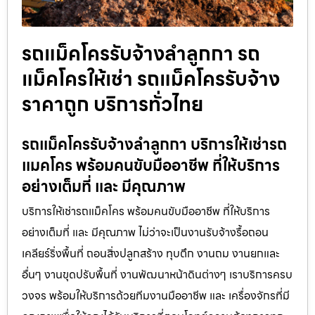
รถแม็คโครรับจ้างลำลูกกา รถ
แม็คโครให้เช่า รถแม็คโครรับจ้าง
ราคาถูก บริการทั่วไทย
รถแม็คโครรับจ้างลำลูกกา บริการให้เช่ารถ
แมคโคร พร้อมคนขับมืออาชีพ ที่ให้บริการ
อย่างเต็มที่ และ มีคุณภาพ
บริการให้เช่ารถแม็คโคร พร้อมคนขับมืออาชีพ ที่ให้บริการ
อย่างเต็มที่ และ มีคุณภาพ ไม่ว่าจะเป็นงานรับจ้างรื้อถอน
เคลียร์ริ่งพื้นที่ ถอนสิ่งปลูกสร้าง ทุบตึก งานถม งานยกและ
อื่นๆ งานขุดปรับพื้นที่ งานพัฒนาหน้าดินต่างๆ เราบริการครบ
วงจร พร้อมให้บริการด้วยทีมงานมืออาชีพ และ เครื่องจักรที่มี