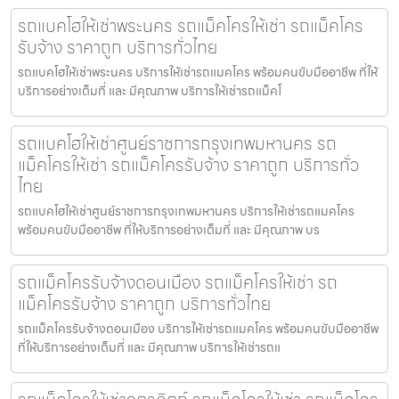
รถแบคโฮให้เช่าพระนคร รถแม็คโครให้เช่า รถแม็คโคร
รับจ้าง ราคาถูก บริการทั่วไทย
รถแบคโฮให้เช่าพระนคร บริการให้เช่ารถแมคโคร พร้อมคนขับมืออาชีพ ที่ให้
บริการอย่างเต็มที่ และ มีคุณภาพ บริการให้เช่ารถแม็คโ
รถแบคโฮให้เช่าศูนย์ราชการกรุงเทพมหานคร รถ
แม็คโครให้เช่า รถแม็คโครรับจ้าง ราคาถูก บริการทั่ว
ไทย
รถแบคโฮให้เช่าศูนย์ราชการกรุงเทพมหานคร บริการให้เช่ารถแมคโคร
พร้อมคนขับมืออาชีพ ที่ให้บริการอย่างเต็มที่ และ มีคุณภาพ บร
รถแม็คโครรับจ้างดอนเมือง รถแม็คโครให้เช่า รถ
แม็คโครรับจ้าง ราคาถูก บริการทั่วไทย
รถแม็คโครรับจ้างดอนเมือง บริการให้เช่ารถแมคโคร พร้อมคนขับมืออาชีพ
ที่ให้บริการอย่างเต็มที่ และ มีคุณภาพ บริการให้เช่ารถแ