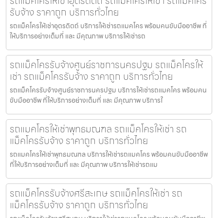
รถแม็คโครให้เช่าอุตรดิตถ์ รถแม็คโครให้เช่า รถแม็คโคร
รับจ้าง ราคาถูก บริการทั่วไทย
รถแม็คโครให้เช่าอุตรดิตถ์ บริการให้เช่ารถแมคโคร พร้อมคนขับมืออาชีพ ที่
ให้บริการอย่างเต็มที่ และ มีคุณภาพ บริการให้เช่ารถ
รถแม็คโครรับจ้างศูนย์ราชการนครปฐม รถแม็คโครให้
เช่า รถแม็คโครรับจ้าง ราคาถูก บริการทั่วไทย
รถแม็คโครรับจ้างศูนย์ราชการนครปฐม บริการให้เช่ารถแมคโคร พร้อมคน
ขับมืออาชีพ ที่ให้บริการอย่างเต็มที่ และ มีคุณภาพ บริการใ
รถแมคโครให้เช่าพุทธมณฑล รถแม็คโครให้เช่า รถ
แม็คโครรับจ้าง ราคาถูก บริการทั่วไทย
รถแมคโครให้เช่าพุทธมณฑล บริการให้เช่ารถแมคโคร พร้อมคนขับมืออาชีพ
ที่ให้บริการอย่างเต็มที่ และ มีคุณภาพ บริการให้เช่ารถแม
รถแม็คโครรับจ้างศรีสะเกษ รถแม็คโครให้เช่า รถ
แม็คโครรับจ้าง ราคาถูก บริการทั่วไทย