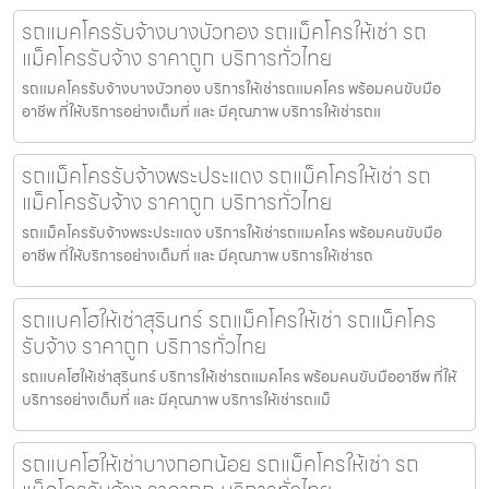
รถแมคโครรับจ้างบางบัวทอง รถแม็คโครให้เช่า รถ
แม็คโครรับจ้าง ราคาถูก บริการทั่วไทย
รถแมคโครรับจ้างบางบัวทอง บริการให้เช่ารถแมคโคร พร้อมคนขับมือ
อาชีพ ที่ให้บริการอย่างเต็มที่ และ มีคุณภาพ บริการให้เช่ารถแ
รถแม็คโครรับจ้างพระประแดง รถแม็คโครให้เช่า รถ
แม็คโครรับจ้าง ราคาถูก บริการทั่วไทย
รถแม็คโครรับจ้างพระประแดง บริการให้เช่ารถแมคโคร พร้อมคนขับมือ
อาชีพ ที่ให้บริการอย่างเต็มที่ และ มีคุณภาพ บริการให้เช่ารถ
รถแบคโฮให้เช่าสุรินทร์ รถแม็คโครให้เช่า รถแม็คโคร
รับจ้าง ราคาถูก บริการทั่วไทย
รถแบคโฮให้เช่าสุรินทร์ บริการให้เช่ารถแมคโคร พร้อมคนขับมืออาชีพ ที่ให้
บริการอย่างเต็มที่ และ มีคุณภาพ บริการให้เช่ารถแม็
รถแบคโฮให้เช่าบางกอกน้อย รถแม็คโครให้เช่า รถ