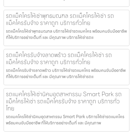
รถแม็คโครให้เช่าพุทธมณฑล รถแม็คโครให้เช่า รถ
แม็คโครรับจ้าง ราคาถูก บริการทั่วไทย
รถแม็คโครให้เช่าพุทธมณฑล บริการให้เช่ารถแมคโคร พร้อมคนขับมืออาชีพ
ที่ให้บริการอย่างเต็มที่ และ มีคุณภาพ บริการให้เช่ารถแ
รถแม็คโครรับจ้างลาดพร้าว รถแม็คโครให้เช่า รถ
แม็คโครรับจ้าง ราคาถูก บริการทั่วไทย
รถแม็คโครรับจ้างลาดพร้าว บริการให้เช่ารถแมคโคร พร้อมคนขับมืออาชีพ
ที่ให้บริการอย่างเต็มที่ และ มีคุณภาพ บริการให้เช่ารถแ
รถแมคโครให้เช่านิคมอุตสาหกรรม Smart Park รถ
แม็คโครให้เช่า รถแม็คโครรับจ้าง ราคาถูก บริการทั่ว
ไทย
รถแมคโครให้เช่านิคมอุตสาหกรรม Smart Park บริการให้เช่ารถแมคโคร
พร้อมคนขับมืออาชีพ ที่ให้บริการอย่างเต็มที่ และ มีคุณภาพ