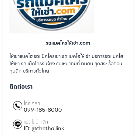
รถแมคโครให้เช่า.com
ให้เช่าแบคโฮ รถแม็คโครเช่า รถแบคโฮให้เช่า บริการรถแบคโฮ
ให้เช่า รถแม็คโครรับจ้าง รับเหมาถมที่ ถมดิน ขุดสระ รื้อถอน
ทุบตึก บริการทั่วไทย
ติดต่อเรา
โทร คลิก
099-185-8000
แอดไลน์ คลิก
ID: @thethailink