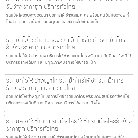
รับจ้าง ราคาถูก บริการทั่วไทย
รถแม็คโครรับจ้างวัฒนา บริการให้เช่ารถแมคโคร พร้อมคนขับมืออาชีพ ที่
ให้บริการอย่างเต็มที่ และ มีคุณภาพ บริการให้เช่ารถแม็ค
รถแบคโฮให้เช่าอ่างทอง รถแม็คโครให้เช่า รถแม็คโคร
รับจ้าง ราคาถูก บริการทั่วไทย
รถแบคโฮให้เช่าอ่างทอง บริการให้เช่ารถแมคโคร พร้อมคนขับมืออาชีพ ที่ให้
บริการอย่างเต็มที่ และ มีคุณภาพ บริการให้เช่ารถแม็ค
รถแบคโฮให้เช่าพญาไท รถแม็คโครให้เช่า รถแม็คโคร
รับจ้าง ราคาถูก บริการทั่วไทย
รถแบคโฮให้เช่าพญาไท บริการให้เช่ารถแมคโคร พร้อมคนขับมืออาชีพ ที่ให้
บริการอย่างเต็มที่ และ มีคุณภาพ บริการให้เช่ารถแม็คโค
รถแบคโฮให้เช่าตาก รถแม็คโครให้เช่า รถแม็คโครรับจ้าง
ราคาถูก บริการทั่วไทย
รถแบคโฮให้เช่าตาก บริการให้เช่ารถแมคโคร พร้อมคนขับมืออาชีพ ที่ให้