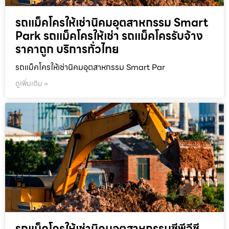
รถแม็คโครให้เช่านิคมอุตสาหกรรม Smart
Park รถแม็คโครให้เช่า รถแม็คโครรับจ้าง
ราคาถูก บริการทั่วไทย
รถแม็คโครให้เช่านิคมอุตสาหกรรม Smart Par
ดูเพิ่มเติม »
รถแม็คโครให้เช่านิคมอุตสาหกรรมซีพีจีซี