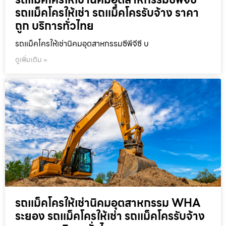
รถแม็คโครให้เช่า รถแม็คโครรับจ้าง ราคา
ถูก บริการทั่วไทย
รถแม็คโครให้เช่านิคมอุตสาหกรรมซีพีจีซี บ
ดูเพิ่มเติม »
รถแม็คโครให้เช่านิคมอุตสาหกรรม WHA
ระยอง รถแม็คโครให้เช่า รถแม็คโครรับจ้าง