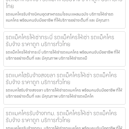
ไทย
รถแมคโครรับจ้างนิคมอุตสาหกรรมโรจนะแหลมฉบัง บริการให้เช่ารถ
แมคโคร พร้อมคนขับมืออาชีพ ที่ให้บริการอย่างเต็มที่ และ มีคุณภา
รถแม็คโครให้เช่ากระบี่ รถแม็คโครให้เช่า รถแม็คโคร
รับจ้าง ราคาถูก บริการทั่วไทย
รถแม็คโครให้เช่ากระบี่ บริการให้เช่ารถแมคโคร พร้อมคนขับมืออาชีพ ที่ให้
บริการอย่างเต็มที่ และ มีคุณภาพ บริการให้เช่ารถแม็
รถแบคโฮรับจ้างสงขลา รถแม็คโครให้เช่า รถแม็คโคร
รับจ้าง ราคาถูก บริการทั่วไทย
รถแบคโฮรับจ้างสงขลา บริการให้เช่ารถแมคโคร พร้อมคนขับมืออาชีพ ที่ให้
บริการอย่างเต็มที่ และ มีคุณภาพ บริการให้เช่ารถแม็คโค
รถแมคโครรับจ้างกทม. รถแม็คโครให้เช่า รถแม็คโคร
รับจ้าง ราคาถูก บริการทั่วไทย
รถแมคโครรับจ้างกทม. บริการให้เช่ารถแมคโคร พร้อมคนขับมืออาชีพ ที่ให้