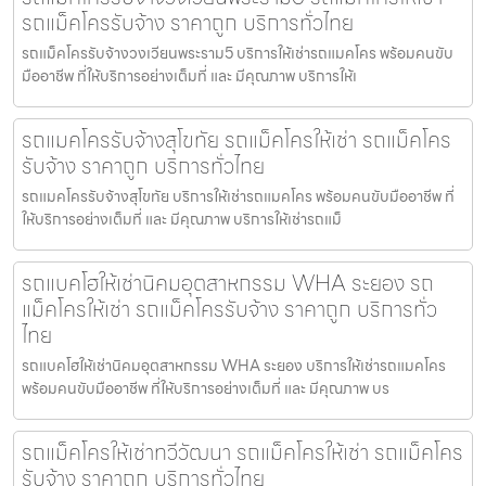
รถแม็คโครรับจ้าง ราคาถูก บริการทั่วไทย
รถแม็คโครรับจ้างวงเวียนพระราม5 บริการให้เช่ารถแมคโคร พร้อมคนขับ
มืออาชีพ ที่ให้บริการอย่างเต็มที่ และ มีคุณภาพ บริการให้เ
รถแมคโครรับจ้างสุโขทัย รถแม็คโครให้เช่า รถแม็คโคร
รับจ้าง ราคาถูก บริการทั่วไทย
รถแมคโครรับจ้างสุโขทัย บริการให้เช่ารถแมคโคร พร้อมคนขับมืออาชีพ ที่
ให้บริการอย่างเต็มที่ และ มีคุณภาพ บริการให้เช่ารถแม็
รถแบคโฮให้เช่านิคมอุตสาหกรรม WHA ระยอง รถ
แม็คโครให้เช่า รถแม็คโครรับจ้าง ราคาถูก บริการทั่ว
ไทย
รถแบคโฮให้เช่านิคมอุตสาหกรรม WHA ระยอง บริการให้เช่ารถแมคโคร
พร้อมคนขับมืออาชีพ ที่ให้บริการอย่างเต็มที่ และ มีคุณภาพ บร
รถแม็คโครให้เช่าทวีวัฒนา รถแม็คโครให้เช่า รถแม็คโคร
รับจ้าง ราคาถูก บริการทั่วไทย