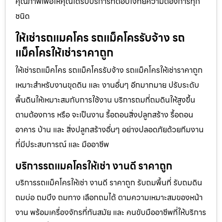
คุณภาพเพื่อให้คุณได้รับบริการที่ตอบโจทย์ความต้องการทุก
ชนิด
ให้เช่ารถแมคโคร รถแม็คโครรับจ้าง รถ
แม็คโครให้เช่าราคาถูก
ให้เช่ารถแม็คโคร รถแม็คโครรับจ้าง รถแม็คโครให้เช่าราคาถูก
เหมาะสำหรับงานขุดดิน และ งานอื่นๆ อีกมากมาย ปรับระดับ
พื้นดินให้เหมาะสมกับการใช้งาน บริการถมที่ถมดินให้สูงขึ้น
ตามต้องการ หรือ จะเป็นงาน รื้อถอนสิ่งปลูกสร้าง รื้อถอน
อาคาร บ้าน และ สิ่งปลูกสร้างอื่นๆ อย่างปลอดภัยด้วยทีมงาน
ที่มีประสบการณ์ และ มืออาชีพ
บริการรถแมคโครให้เช่า งานดี ราคาถูก
บริการรถแม็คโครให้เช่า งานดี ราคาถูก รับถมพื้นที่ รับถมดิน
ถมบ่อ ถมบึง ถมทาง เลือกถมได้ ตามความเหมาะสมของหน้า
งาน พร้อมเครื่องจักรที่ทันสมัย และ คนขับมืออาชีพที่ให้บริการ