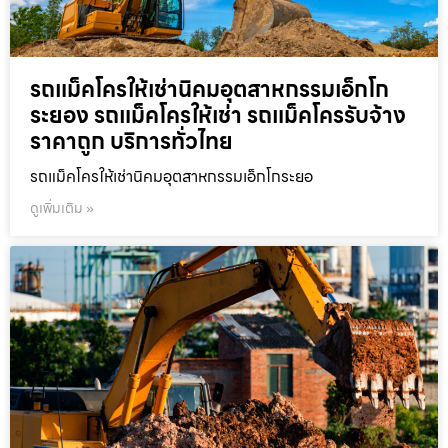
รถแม็คโครให้เช่านิคมอุตสาหกรรมเอ็กโก
ระยอง รถแม็คโครให้เช่า รถแม็คโครรับจ้าง
ราคาถูก บริการทั่วไทย
รถแม็คโครให้เช่านิคมอุตสาหกรรมเอ็กโกระยอ
ดูเพิ่มเติม »