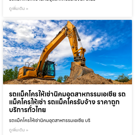
ดูเพิ่มเติม »
รถแม็คโครให้เช่านิคมอุตสาหกรรมเอเชีย รถ
แม็คโครให้เช่า รถแม็คโครรับจ้าง ราคาถูก
บริการทั่วไทย
รถแม็คโครให้เช่านิคมอุตสาหกรรมเอเชีย บริ
ดูเพิ่มเติม »