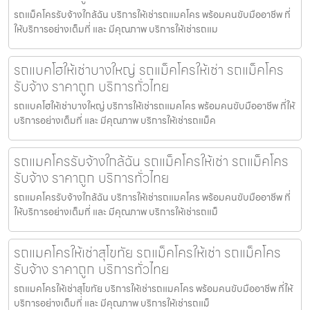
รถแม็คโครรับจ้างใกล้ฉัน บริการให้เช่ารถแมคโคร พร้อมคนขับมืออาชีพ ที่
ให้บริการอย่างเต็มที่ และ มีคุณภาพ บริการให้เช่ารถแม
รถแบคโฮให้เช่าบางใหญ่ รถแม็คโครให้เช่า รถแม็คโคร
รับจ้าง ราคาถูก บริการทั่วไทย
รถแบคโฮให้เช่าบางใหญ่ บริการให้เช่ารถแมคโคร พร้อมคนขับมืออาชีพ ที่ให้
บริการอย่างเต็มที่ และ มีคุณภาพ บริการให้เช่ารถแม็ค
รถแมคโครรับจ้างใกล้ฉัน รถแม็คโครให้เช่า รถแม็คโคร
รับจ้าง ราคาถูก บริการทั่วไทย
รถแมคโครรับจ้างใกล้ฉัน บริการให้เช่ารถแมคโคร พร้อมคนขับมืออาชีพ ที่
ให้บริการอย่างเต็มที่ และ มีคุณภาพ บริการให้เช่ารถแม็
รถแมคโครให้เช่าสุโขทัย รถแม็คโครให้เช่า รถแม็คโคร
รับจ้าง ราคาถูก บริการทั่วไทย
รถแมคโครให้เช่าสุโขทัย บริการให้เช่ารถแมคโคร พร้อมคนขับมืออาชีพ ที่ให้
บริการอย่างเต็มที่ และ มีคุณภาพ บริการให้เช่ารถแม็