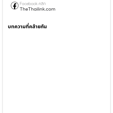
Facebook คลิก
TheThailink.com
บทความที่คล้ายกัน