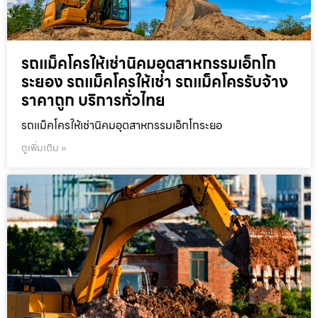
รถแม็คโครให้เช่านิคมอุตสาหกรรมเอ็กโก
ระยอง รถแม็คโครให้เช่า รถแม็คโครรับจ้าง
ราคาถูก บริการทั่วไทย
รถแม็คโครให้เช่านิคมอุตสาหกรรมเอ็กโกระยอ
ดูเพิ่มเติม »