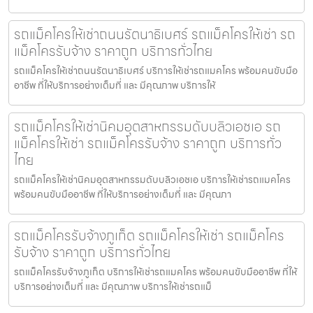
รถแม็คโครให้เช่าถนนรัตนาธิเบศร์ รถแม็คโครให้เช่า รถ
แม็คโครรับจ้าง ราคาถูก บริการทั่วไทย
รถแม็คโครให้เช่าถนนรัตนาธิเบศร์ บริการให้เช่ารถแมคโคร พร้อมคนขับมือ
อาชีพ ที่ให้บริการอย่างเต็มที่ และ มีคุณภาพ บริการให้
รถแม็คโครให้เช่านิคมอุตสาหกรรมดับบลิวเอชเอ รถ
แม็คโครให้เช่า รถแม็คโครรับจ้าง ราคาถูก บริการทั่ว
ไทย
รถแม็คโครให้เช่านิคมอุตสาหกรรมดับบลิวเอชเอ บริการให้เช่ารถแมคโคร
พร้อมคนขับมืออาชีพ ที่ให้บริการอย่างเต็มที่ และ มีคุณภา
รถแม็คโครรับจ้างภูเก็ต รถแม็คโครให้เช่า รถแม็คโคร
รับจ้าง ราคาถูก บริการทั่วไทย
รถแม็คโครรับจ้างภูเก็ต บริการให้เช่ารถแมคโคร พร้อมคนขับมืออาชีพ ที่ให้
บริการอย่างเต็มที่ และ มีคุณภาพ บริการให้เช่ารถแม็