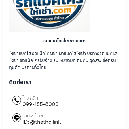
รถแมคโครให้เช่า.com
ให้เช่าแบคโฮ รถแม็คโครเช่า รถแบคโฮให้เช่า บริการรถแบคโฮ
ให้เช่า รถแม็คโครรับจ้าง รับเหมาถมที่ ถมดิน ขุดสระ รื้อถอน
ทุบตึก บริการทั่วไทย
ติดต่อเรา
โทร คลิก
099-185-8000
แอดไลน์ คลิก
ID: @thethailink