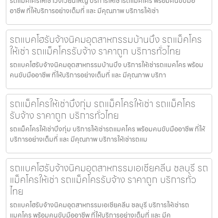
รถแม็คโครให้เช่าวงเวียนใหญ่ บริการให้เช่ารถแมคโคร พร้อมคนขับมือ
อาชีพ ที่ให้บริการอย่างเต็มที่ และ มีคุณภาพ บริการให้เช่า
รถแบคโฮรับจ้างนิคมอุตสาหกรรมบ้านบึง รถแม็คโคร
ให้เช่า รถแม็คโครรับจ้าง ราคาถูก บริการทั่วไทย
รถแบคโฮรับจ้างนิคมอุตสาหกรรมบ้านบึง บริการให้เช่ารถแมคโคร พร้อม
คนขับมืออาชีพ ที่ให้บริการอย่างเต็มที่ และ มีคุณภาพ บริกา
รถแม็คโครให้เช่าบึงกุ่ม รถแม็คโครให้เช่า รถแม็คโคร
รับจ้าง ราคาถูก บริการทั่วไทย
รถแม็คโครให้เช่าบึงกุ่ม บริการให้เช่ารถแมคโคร พร้อมคนขับมืออาชีพ ที่ให้
บริการอย่างเต็มที่ และ มีคุณภาพ บริการให้เช่ารถแม
รถแบคโฮรับจ้างนิคมอุตสาหกรรมเอเชียคลีน ชลบุรี รถ
แม็คโครให้เช่า รถแม็คโครรับจ้าง ราคาถูก บริการทั่ว
ไทย
รถแบคโฮรับจ้างนิคมอุตสาหกรรมเอเชียคลีน ชลบุรี บริการให้เช่ารถ
แมคโคร พร้อมคนขับมืออาชีพ ที่ให้บริการอย่างเต็มที่ และ มีคุ