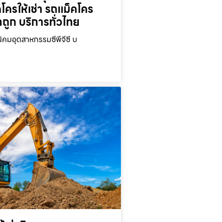
คโครให้เช่า รถแม็คโคร
าถูก บริการทั่วไทย
นิคมอุตสาหกรรมซีพีจีซี บ