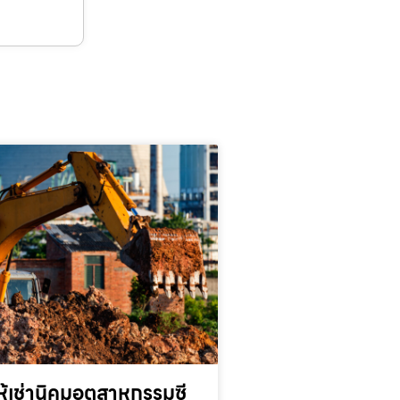
้เช่านิคมอุตสาหกรรมซี