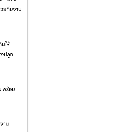
ด้วยทีมงาน
ินให้
ิ่งปลูก
น พร้อม
ม งาน