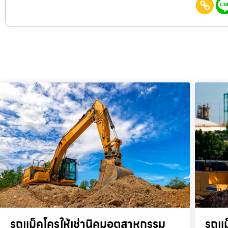
รถแม็คโครให้เช่านิคมอุตสาหกรรม
รถแม