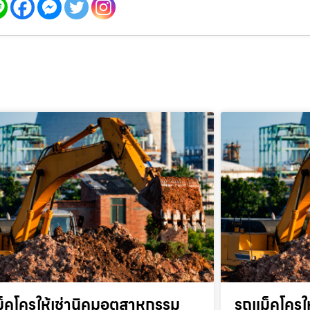
็คโครให้เช่านิคมอุตสาหกรรม
รถแม็คโครให