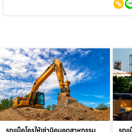
รถแม็คโครให้เช่านิคมอุตสาหกรรม
รถแม