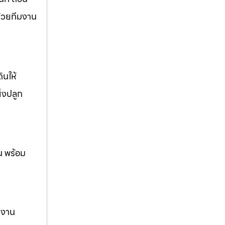
ด้วยทีมงาน
ินให้
ิ่งปลูก
น พร้อม
ม งาน