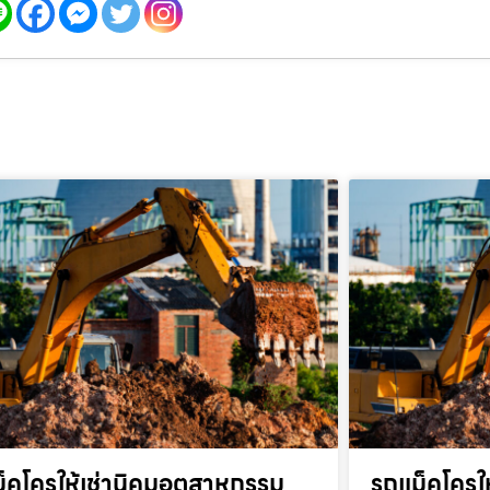
็คโครให้เช่านิคมอุตสาหกรรม
รถแม็คโครให