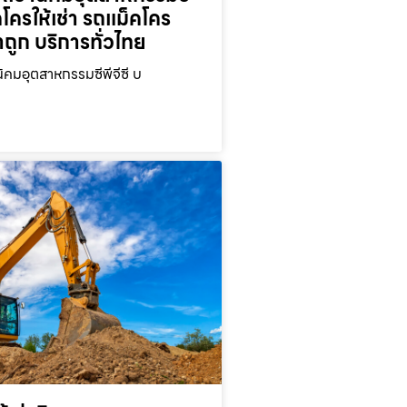
คโครให้เช่า รถแม็คโคร
าถูก บริการทั่วไทย
นิคมอุตสาหกรรมซีพีจีซี บ