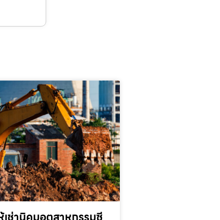
้เช่านิคมอุตสาหกรรมซี