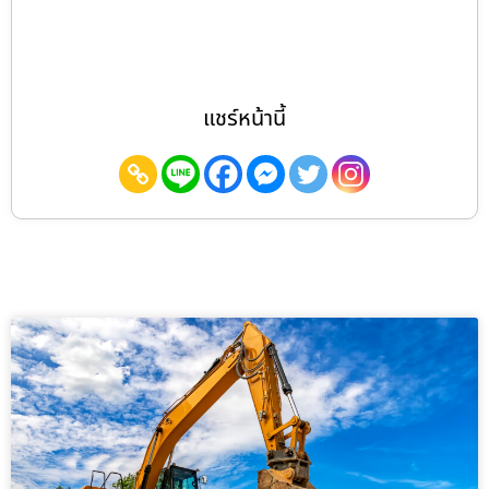
แชร์หน้านี้