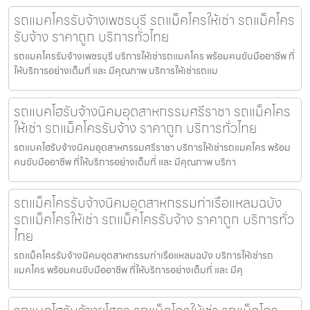
รถแมคโครรับจ้างเพชรบุรี รถแม็คโครให้เช่า รถแม็คโคร
รับจ้าง ราคาถูก บริการทั่วไทย
รถแมคโครรับจ้างเพชรบุรี บริการให้เช่ารถแมคโคร พร้อมคนขับมืออาชีพ ที่
ให้บริการอย่างเต็มที่ และ มีคุณภาพ บริการให้เช่ารถแม
รถแบคโฮรับจ้างนิคมอุตสาหกรรมศรีราชา รถแม็คโคร
ให้เช่า รถแม็คโครรับจ้าง ราคาถูก บริการทั่วไทย
รถแบคโฮรับจ้างนิคมอุตสาหกรรมศรีราชา บริการให้เช่ารถแมคโคร พร้อม
คนขับมืออาชีพ ที่ให้บริการอย่างเต็มที่ และ มีคุณภาพ บริกา
รถแม็คโครรับจ้างนิคมอุตสาหกรรมท่าเรือแหลมฉบัง
รถแม็คโครให้เช่า รถแม็คโครรับจ้าง ราคาถูก บริการทั่ว
ไทย
รถแม็คโครรับจ้างนิคมอุตสาหกรรมท่าเรือแหลมฉบัง บริการให้เช่ารถ
แมคโคร พร้อมคนขับมืออาชีพ ที่ให้บริการอย่างเต็มที่ และ มีคุ