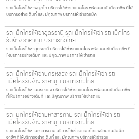
รถแม็คโครให้เช่าพญาไท บริการให้เช่ารถแมคโคร พร้อมคนขับมืออาชีพ ที่ให้
บริการอย่างเต็มที่ และ มีคุณภาพ บริการให้เช่ารถแม็ค
รถแม็คโครให้เช่าอุดรธานี รถแม็คโครให้เช่า รถแม็คโคร
รับจ้าง ราคาถูก บริการทั่วไทย
รถแม็คโครให้เช่าอุดรธานี บริการให้เช่ารถแมคโคร พร้อมคนขับมืออาชีพ ที่
ให้บริการอย่างเต็มที่ และ มีคุณภาพ บริการให้เช่ารถแ
รถแม็คโครให้เช่านครหลวง รถแม็คโครให้เช่า รถ
แม็คโครรับจ้าง ราคาถูก บริการทั่วไทย
รถแม็คโครให้เช่านครหลวง บริการให้เช่ารถแมคโคร พร้อมคนขับมืออาชีพ
ที่ให้บริการอย่างเต็มที่ และ มีคุณภาพ บริการให้เช่ารถแม
รถแมคโครให้เช่ามหาสารคาม รถแม็คโครให้เช่า รถ
แม็คโครรับจ้าง ราคาถูก บริการทั่วไทย
รถแมคโครให้เช่ามหาสารคาม บริการให้เช่ารถแมคโคร พร้อมคนขับมือ
อาชีพ ที่ให้บริการอย่างเต็มที่ และ มีคุณภาพ บริการให้เช่ารถแ