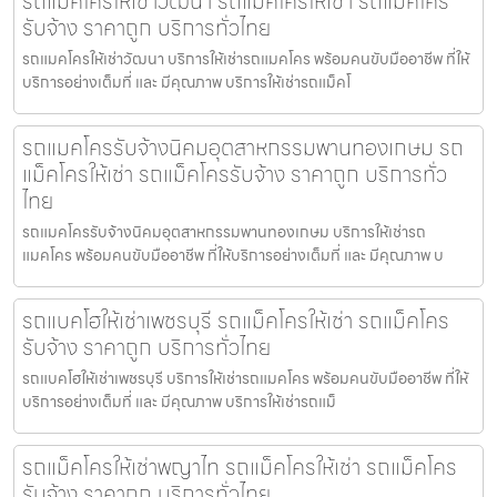
รถแมคโครให้เช่าวัฒนา รถแม็คโครให้เช่า รถแม็คโคร
รับจ้าง ราคาถูก บริการทั่วไทย
รถแมคโครให้เช่าวัฒนา บริการให้เช่ารถแมคโคร พร้อมคนขับมืออาชีพ ที่ให้
บริการอย่างเต็มที่ และ มีคุณภาพ บริการให้เช่ารถแม็คโ
รถแมคโครรับจ้างนิคมอุตสาหกรรมพานทองเกษม รถ
แม็คโครให้เช่า รถแม็คโครรับจ้าง ราคาถูก บริการทั่ว
ไทย
รถแมคโครรับจ้างนิคมอุตสาหกรรมพานทองเกษม บริการให้เช่ารถ
แมคโคร พร้อมคนขับมืออาชีพ ที่ให้บริการอย่างเต็มที่ และ มีคุณภาพ บ
รถแบคโฮให้เช่าเพชรบุรี รถแม็คโครให้เช่า รถแม็คโคร
รับจ้าง ราคาถูก บริการทั่วไทย
รถแบคโฮให้เช่าเพชรบุรี บริการให้เช่ารถแมคโคร พร้อมคนขับมืออาชีพ ที่ให้
บริการอย่างเต็มที่ และ มีคุณภาพ บริการให้เช่ารถแม็
รถแม็คโครให้เช่าพญาไท รถแม็คโครให้เช่า รถแม็คโคร
รับจ้าง ราคาถูก บริการทั่วไทย