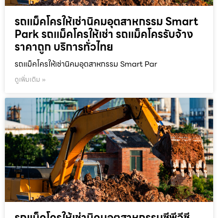
รถแม็คโครให้เช่านิคมอุตสาหกรรม Smart
Park รถแม็คโครให้เช่า รถแม็คโครรับจ้าง
ราคาถูก บริการทั่วไทย
รถแม็คโครให้เช่านิคมอุตสาหกรรม Smart Par
ดูเพิ่มเติม »
รถแม็คโครให้เช่านิคมอุตสาหกรรมซีพีจีซี