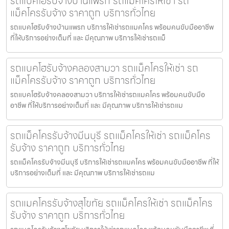
รถแบคโฮรับจ้างบ้านแพรก รถแม็คโครให้เช่า รถ
แม็คโครรับจ้าง ราคาถูก บริการทั่วไทย
รถแบคโฮรับจ้างบ้านแพรก บริการให้เช่ารถแมคโคร พร้อมคนขับมืออาชีพ
ที่ให้บริการอย่างเต็มที่ และ มีคุณภาพ บริการให้เช่ารถแม็
รถแบคโฮรับจ้างคลองสามวา รถแม็คโครให้เช่า รถ
แม็คโครรับจ้าง ราคาถูก บริการทั่วไทย
รถแบคโฮรับจ้างคลองสามวา บริการให้เช่ารถแมคโคร พร้อมคนขับมือ
อาชีพ ที่ให้บริการอย่างเต็มที่ และ มีคุณภาพ บริการให้เช่ารถแม
รถแม็คโครรับจ้างมีนบุรี รถแม็คโครให้เช่า รถแม็คโคร
รับจ้าง ราคาถูก บริการทั่วไทย
รถแม็คโครรับจ้างมีนบุรี บริการให้เช่ารถแมคโคร พร้อมคนขับมืออาชีพ ที่ให้
บริการอย่างเต็มที่ และ มีคุณภาพ บริการให้เช่ารถแม
รถแมคโครรับจ้างสุโขทัย รถแม็คโครให้เช่า รถแม็คโคร
รับจ้าง ราคาถูก บริการทั่วไทย