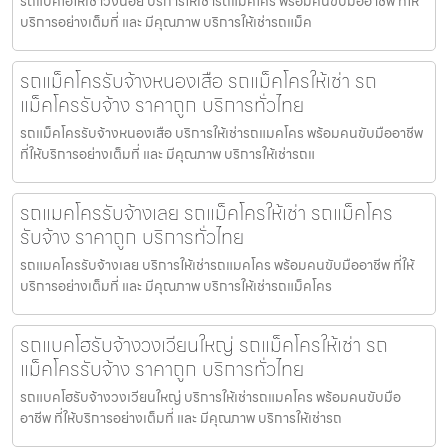
รถแบคโฮให้เช่าวังน้อย บริการให้เช่ารถแมคโคร พร้อมคนขับมืออาชีพ ที่ให้
บริการอย่างเต็มที่ และ มีคุณภาพ บริการให้เช่ารถแม็ค
รถแม็คโครรับจ้างหนองเสือ รถแม็คโครให้เช่า รถ
แม็คโครรับจ้าง ราคาถูก บริการทั่วไทย
รถแม็คโครรับจ้างหนองเสือ บริการให้เช่ารถแมคโคร พร้อมคนขับมืออาชีพ
ที่ให้บริการอย่างเต็มที่ และ มีคุณภาพ บริการให้เช่ารถแ
รถแมคโครรับจ้างเลย รถแม็คโครให้เช่า รถแม็คโคร
รับจ้าง ราคาถูก บริการทั่วไทย
รถแมคโครรับจ้างเลย บริการให้เช่ารถแมคโคร พร้อมคนขับมืออาชีพ ที่ให้
บริการอย่างเต็มที่ และ มีคุณภาพ บริการให้เช่ารถแม็คโคร
รถแบคโฮรับจ้างวงเวียนใหญ่ รถแม็คโครให้เช่า รถ
แม็คโครรับจ้าง ราคาถูก บริการทั่วไทย
รถแบคโฮรับจ้างวงเวียนใหญ่ บริการให้เช่ารถแมคโคร พร้อมคนขับมือ
อาชีพ ที่ให้บริการอย่างเต็มที่ และ มีคุณภาพ บริการให้เช่ารถ