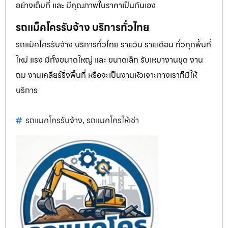
อย่างเต็มที่ และ มีคุณภาพในราคาเป็นกันเอง
รถแม็คโครรับจ้าง บริการทั่วไทย
รถแม็คโครรับจ้าง บริการทั่วไทย รายวัน รายเดือน ทั่วทุกพื้นที่
ใหม่ แรง มีทั้งขนาดใหญ่ และ ขนาดเล็ก รับเหมางานขุด งาน
ถม งานเคลียร์ริ่งพื้นที่ หรือจะเป็นงานหัวเจาะทางเราก็มีให้
บริการ
รถแมคโครรับจ้าง
รถแมคโครให้เช่า
,