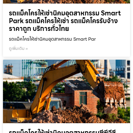
รถแม็คโครให้เช่านิคมอุตสาหกรรม Smart
Park รถแม็คโครให้เช่า รถแม็คโครรับจ้าง
ราคาถูก บริการทั่วไทย
รถแม็คโครให้เช่านิคมอุตสาหกรรม Smart Par
ดูเพิ่มเติม »
รถแม็คโครให้เช่านิคมอุตสาหกรรมซีพีจีซี