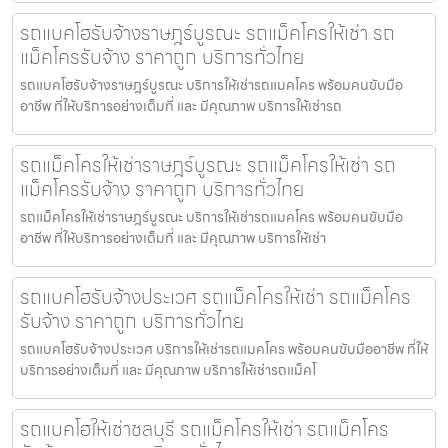
รถแบคโฮรับจ้างราษฎร์บูรณะ รถแม็คโครให้เช่า รถ
แม็คโครรับจ้าง ราคาถูก บริการทั่วไทย
รถแบคโฮรับจ้างราษฎร์บูรณะ บริการให้เช่ารถแมคโคร พร้อมคนขับมือ
อาชีพ ที่ให้บริการอย่างเต็มที่ และ มีคุณภาพ บริการให้เช่ารถ
รถแม็คโครให้เช่าราษฎร์บูรณะ รถแม็คโครให้เช่า รถ
แม็คโครรับจ้าง ราคาถูก บริการทั่วไทย
รถแม็คโครให้เช่าราษฎร์บูรณะ บริการให้เช่ารถแมคโคร พร้อมคนขับมือ
อาชีพ ที่ให้บริการอย่างเต็มที่ และ มีคุณภาพ บริการให้เช่า
รถแบคโฮรับจ้างประเวศ รถแม็คโครให้เช่า รถแม็คโคร
รับจ้าง ราคาถูก บริการทั่วไทย
รถแบคโฮรับจ้างประเวศ บริการให้เช่ารถแมคโคร พร้อมคนขับมืออาชีพ ที่ให้
บริการอย่างเต็มที่ และ มีคุณภาพ บริการให้เช่ารถแม็คโ
รถแบคโฮให้เช่าชลบุรี รถแม็คโครให้เช่า รถแม็คโคร