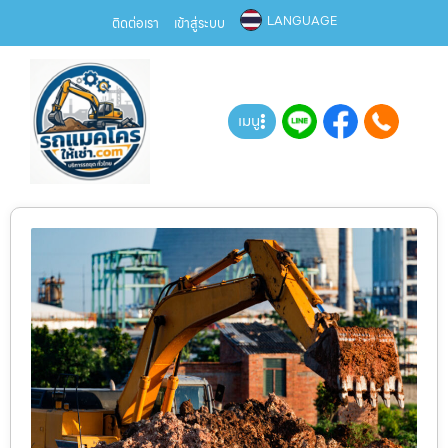
LANGUAGE
ติดต่อเรา
เข้าสู่ระบบ
เมนู