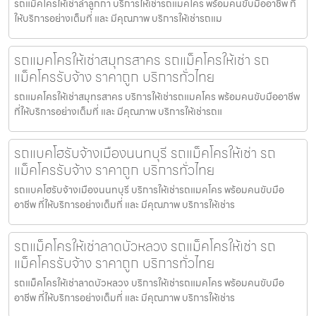
รถแม็คโครให้เช่าลำลูกกา บริการให้เช่ารถแมคโคร พร้อมคนขับมืออาชีพ ที่
ให้บริการอย่างเต็มที่ และ มีคุณภาพ บริการให้เช่ารถแม
รถแมคโครให้เช่าสมุทรสาคร รถแม็คโครให้เช่า รถ
แม็คโครรับจ้าง ราคาถูก บริการทั่วไทย
รถแมคโครให้เช่าสมุทรสาคร บริการให้เช่ารถแมคโคร พร้อมคนขับมืออาชีพ
ที่ให้บริการอย่างเต็มที่ และ มีคุณภาพ บริการให้เช่ารถแ
รถแบคโฮรับจ้างเมืองนนทบุรี รถแม็คโครให้เช่า รถ
แม็คโครรับจ้าง ราคาถูก บริการทั่วไทย
รถแบคโฮรับจ้างเมืองนนทบุรี บริการให้เช่ารถแมคโคร พร้อมคนขับมือ
อาชีพ ที่ให้บริการอย่างเต็มที่ และ มีคุณภาพ บริการให้เช่าร
รถแม็คโครให้เช่าลาดบัวหลวง รถแม็คโครให้เช่า รถ
แม็คโครรับจ้าง ราคาถูก บริการทั่วไทย
รถแม็คโครให้เช่าลาดบัวหลวง บริการให้เช่ารถแมคโคร พร้อมคนขับมือ
อาชีพ ที่ให้บริการอย่างเต็มที่ และ มีคุณภาพ บริการให้เช่าร