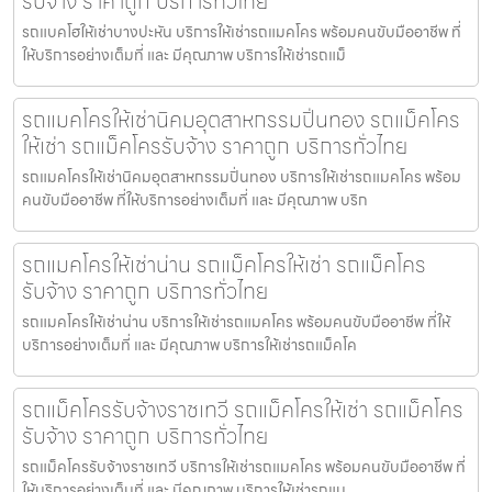
รับจ้าง ราคาถูก บริการทั่วไทย
รถแบคโฮให้เช่าบางปะหัน บริการให้เช่ารถแมคโคร พร้อมคนขับมืออาชีพ ที่
ให้บริการอย่างเต็มที่ และ มีคุณภาพ บริการให้เช่ารถแม็
รถแมคโครให้เช่านิคมอุตสาหกรรมปิ่นทอง รถแม็คโคร
ให้เช่า รถแม็คโครรับจ้าง ราคาถูก บริการทั่วไทย
รถแมคโครให้เช่านิคมอุตสาหกรรมปิ่นทอง บริการให้เช่ารถแมคโคร พร้อม
คนขับมืออาชีพ ที่ให้บริการอย่างเต็มที่ และ มีคุณภาพ บริก
รถแมคโครให้เช่าน่าน รถแม็คโครให้เช่า รถแม็คโคร
รับจ้าง ราคาถูก บริการทั่วไทย
รถแมคโครให้เช่าน่าน บริการให้เช่ารถแมคโคร พร้อมคนขับมืออาชีพ ที่ให้
บริการอย่างเต็มที่ และ มีคุณภาพ บริการให้เช่ารถแม็คโค
รถแม็คโครรับจ้างราชเทวี รถแม็คโครให้เช่า รถแม็คโคร
รับจ้าง ราคาถูก บริการทั่วไทย
รถแม็คโครรับจ้างราชเทวี บริการให้เช่ารถแมคโคร พร้อมคนขับมืออาชีพ ที่
ให้บริการอย่างเต็มที่ และ มีคุณภาพ บริการให้เช่ารถแม