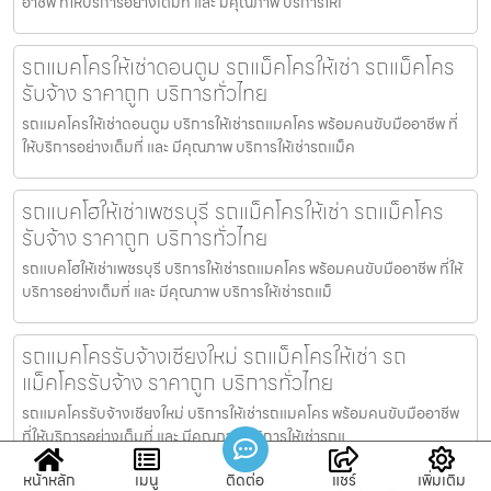
อาชีพ ที่ให้บริการอย่างเต็มที่ และ มีคุณภาพ บริการให้เ
รถแมคโครให้เช่าดอนตูม รถแม็คโครให้เช่า รถแม็คโคร
รับจ้าง ราคาถูก บริการทั่วไทย
รถแมคโครให้เช่าดอนตูม บริการให้เช่ารถแมคโคร พร้อมคนขับมืออาชีพ ที่
ให้บริการอย่างเต็มที่ และ มีคุณภาพ บริการให้เช่ารถแม็ค
รถแบคโฮให้เช่าเพชรบุรี รถแม็คโครให้เช่า รถแม็คโคร
รับจ้าง ราคาถูก บริการทั่วไทย
รถแบคโฮให้เช่าเพชรบุรี บริการให้เช่ารถแมคโคร พร้อมคนขับมืออาชีพ ที่ให้
บริการอย่างเต็มที่ และ มีคุณภาพ บริการให้เช่ารถแม็
รถแมคโครรับจ้างเชียงใหม่ รถแม็คโครให้เช่า รถ
แม็คโครรับจ้าง ราคาถูก บริการทั่วไทย
รถแมคโครรับจ้างเชียงใหม่ บริการให้เช่ารถแมคโคร พร้อมคนขับมืออาชีพ
ที่ให้บริการอย่างเต็มที่ และ มีคุณภาพ บริการให้เช่ารถแ
หน้าหลัก
เมนู
ติดต่อ
แชร์
เพิ่มเติม