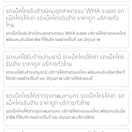
รถแม็คโครรับจ้างนิคมอุตสาหกรรม WHA ระยอง รถ
แม็คโครให้เช่า รถแม็คโครรับจ้าง ราคาถูก บริการทั่ว
ไทย
รถแม็คโครรับจ้างนิคมอุตสาหกรรม WHA ระยอง บริการให้เช่ารถแมคโคร
พร้อมคนขับมืออาชีพ ที่ให้บริการอย่างเต็มที่ และ มีคุณภาพ
รถแบคโฮรับจ้างปทุมธานี รถแม็คโครให้เช่า รถแม็คโคร
รับจ้าง ราคาถูก บริการทั่วไทย
รถแบคโฮรับจ้างปทุมธานี บริการให้เช่ารถแมคโคร พร้อมคนขับมืออาชีพ ที่
ให้บริการอย่างเต็มที่ และ มีคุณภาพ บริการให้เช่ารถแม็
รถแม็คโครให้เช่ากรุงเทพมหานคร รถแม็คโครให้เช่า รถ
แม็คโครรับจ้าง ราคาถูก บริการทั่วไทย
รถแม็คโครให้เช่ากรุงเทพมหานคร บริการให้เช่ารถแมคโคร พร้อมคนขับมือ
อาชีพ ที่ให้บริการอย่างเต็มที่ และ มีคุณภาพ บริการให้เช