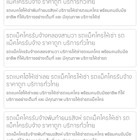
แม็คโครรับจ้าง ราคาถูก บริการทั่วไทย
รถแบคโฮให้เช่าพันท้ายนรสิงห์ บริการให้เช่ารถแมคโคร พร้อมคนขับมือ
อาชีพ ที่ให้บริการอย่างเต็มที่ และ มีคุณภาพ บริการให้เช่
รถแม็คโครรับจ้างคลองสามวา รถแม็คโครให้เช่า รถ
แม็คโครรับจ้าง ราคาถูก บริการทั่วไทย
รถแม็คโครรับจ้างคลองสามวา บริการให้เช่ารถแมคโคร พร้อมคนขับมือ
อาชีพ ที่ให้บริการอย่างเต็มที่ และ มีคุณภาพ บริการให้เช่ารถ
รถแบคโฮให้เช่าเลย รถแม็คโครให้เช่า รถแม็คโครรับจ้าง
ราคาถูก บริการทั่วไทย
รถแบคโฮให้เช่าเลย บริการให้เช่ารถแมคโคร พร้อมคนขับมืออาชีพ ที่ให้
บริการอย่างเต็มที่ และ มีคุณภาพ บริการให้เช่ารถแม็คโคร
รถแม็คโครรับจ้างพันท้ายนรสิงห์ รถแม็คโครให้เช่า รถ
แม็คโครรับจ้าง ราคาถูก บริการทั่วไทย
รถแม็คโครรับจ้างพันท้ายนรสิงห์ บริการให้เช่ารถแมคโคร พร้อมคนขับมือ