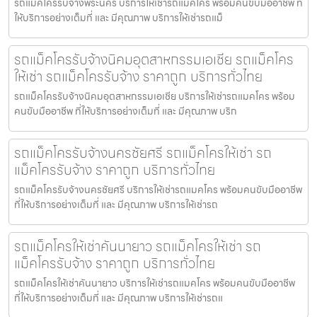
รถแม็คโครรับจ้างพระนคร บริการให้เช่ารถแมคโคร พร้อมคนขับมืออาชีพ ที่
ให้บริการอย่างเต็มที่ และ มีคุณภาพ บริการให้เช่ารถแม็
รถแม็คโครรับจ้างนิคมอุตสาหกรรมเอเชีย รถแม็คโคร
ให้เช่า รถแม็คโครรับจ้าง ราคาถูก บริการทั่วไทย
รถแม็คโครรับจ้างนิคมอุตสาหกรรมเอเชีย บริการให้เช่ารถแมคโคร พร้อม
คนขับมืออาชีพ ที่ให้บริการอย่างเต็มที่ และ มีคุณภาพ บริก
รถแม็คโครรับจ้างนครชัยศรี รถแม็คโครให้เช่า รถ
แม็คโครรับจ้าง ราคาถูก บริการทั่วไทย
รถแม็คโครรับจ้างนครชัยศรี บริการให้เช่ารถแมคโคร พร้อมคนขับมืออาชีพ
ที่ให้บริการอย่างเต็มที่ และ มีคุณภาพ บริการให้เช่ารถ
รถแม็คโครให้เช่าคันนายาว รถแม็คโครให้เช่า รถ
แม็คโครรับจ้าง ราคาถูก บริการทั่วไทย
รถแม็คโครให้เช่าคันนายาว บริการให้เช่ารถแมคโคร พร้อมคนขับมืออาชีพ
ที่ให้บริการอย่างเต็มที่ และ มีคุณภาพ บริการให้เช่ารถแ