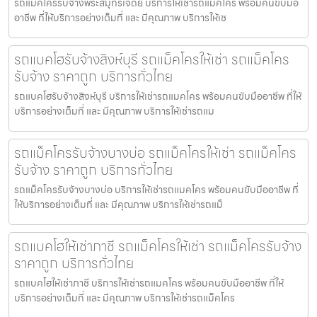
รถแมคโครรับจ้างพระสมุทรเจดีย์ บริการให้เช่ารถแมคโคร พร้อมคนขับมือ
อาชีพ ที่ให้บริการอย่างเต็มที่ และ มีคุณภาพ บริการให้เช
รถแบคโฮรับจ้างสิงห์บุรี รถแม็คโครให้เช่า รถแม็คโคร
รับจ้าง ราคาถูก บริการทั่วไทย
รถแบคโฮรับจ้างสิงห์บุรี บริการให้เช่ารถแมคโคร พร้อมคนขับมืออาชีพ ที่ให้
บริการอย่างเต็มที่ และ มีคุณภาพ บริการให้เช่ารถแม
รถแม็คโครรับจ้างบางบ่อ รถแม็คโครให้เช่า รถแม็คโคร
รับจ้าง ราคาถูก บริการทั่วไทย
รถแม็คโครรับจ้างบางบ่อ บริการให้เช่ารถแมคโคร พร้อมคนขับมืออาชีพ ที่
ให้บริการอย่างเต็มที่ และ มีคุณภาพ บริการให้เช่ารถแม็
รถแบคโฮให้เช่าภาชี รถแม็คโครให้เช่า รถแม็คโครรับจ้าง
ราคาถูก บริการทั่วไทย
รถแบคโฮให้เช่าภาชี บริการให้เช่ารถแมคโคร พร้อมคนขับมืออาชีพ ที่ให้
บริการอย่างเต็มที่ และ มีคุณภาพ บริการให้เช่ารถแม็คโคร