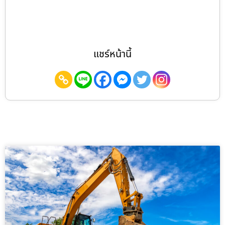
แชร์หน้านี้