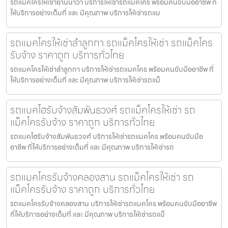
รถแม็คโครให้เช่ายานนาวา บริการให้เช่ารถแมคโคร พร้อมคนขับมืออาชีพ ที่
ให้บริการอย่างเต็มที่ และ มีคุณภาพ บริการให้เช่ารถแม
รถแมคโครให้เช่าลำลูกกา รถแม็คโครให้เช่า รถแม็คโคร
รับจ้าง ราคาถูก บริการทั่วไทย
รถแมคโครให้เช่าลำลูกกา บริการให้เช่ารถแมคโคร พร้อมคนขับมืออาชีพ ที่
ให้บริการอย่างเต็มที่ และ มีคุณภาพ บริการให้เช่ารถแม็
รถแบคโฮรับจ้างสัมพันธวงศ์ รถแม็คโครให้เช่า รถ
แม็คโครรับจ้าง ราคาถูก บริการทั่วไทย
รถแบคโฮรับจ้างสัมพันธวงศ์ บริการให้เช่ารถแมคโคร พร้อมคนขับมือ
อาชีพ ที่ให้บริการอย่างเต็มที่ และ มีคุณภาพ บริการให้เช่ารถ
รถแมคโครรับจ้างคลองสาน รถแม็คโครให้เช่า รถ
แม็คโครรับจ้าง ราคาถูก บริการทั่วไทย
รถแมคโครรับจ้างคลองสาน บริการให้เช่ารถแมคโคร พร้อมคนขับมืออาชีพ
ที่ให้บริการอย่างเต็มที่ และ มีคุณภาพ บริการให้เช่ารถแม็