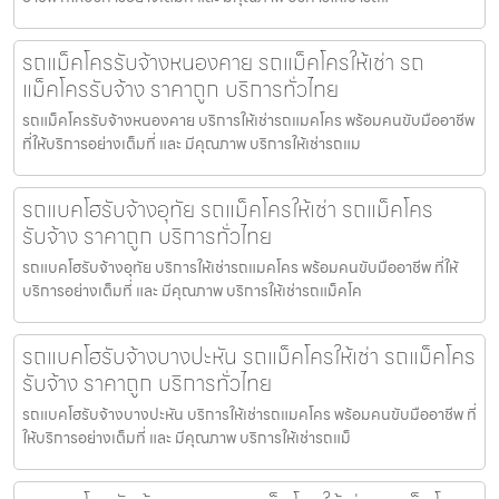
รถแม็คโครรับจ้างหนองคาย รถแม็คโครให้เช่า รถ
แม็คโครรับจ้าง ราคาถูก บริการทั่วไทย
รถแม็คโครรับจ้างหนองคาย บริการให้เช่ารถแมคโคร พร้อมคนขับมืออาชีพ
ที่ให้บริการอย่างเต็มที่ และ มีคุณภาพ บริการให้เช่ารถแม
รถแบคโฮรับจ้างอุทัย รถแม็คโครให้เช่า รถแม็คโคร
รับจ้าง ราคาถูก บริการทั่วไทย
รถแบคโฮรับจ้างอุทัย บริการให้เช่ารถแมคโคร พร้อมคนขับมืออาชีพ ที่ให้
บริการอย่างเต็มที่ และ มีคุณภาพ บริการให้เช่ารถแม็คโค
รถแบคโฮรับจ้างบางปะหัน รถแม็คโครให้เช่า รถแม็คโคร
รับจ้าง ราคาถูก บริการทั่วไทย
รถแบคโฮรับจ้างบางปะหัน บริการให้เช่ารถแมคโคร พร้อมคนขับมืออาชีพ ที่
ให้บริการอย่างเต็มที่ และ มีคุณภาพ บริการให้เช่ารถแม็