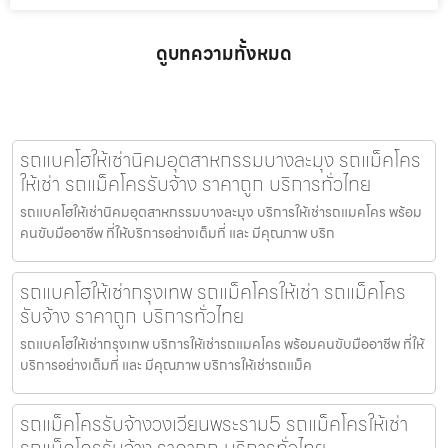
ดูบทความทั้งหมด
รถแบคโฮให้เช่านิคมอุตสาหกรรมบางละมุง รถแม็คโคร
ให้เช่า รถแม็คโครรับจ้าง ราคาถูก บริการทั่วไทย
รถแบคโฮให้เช่านิคมอุตสาหกรรมบางละมุง บริการให้เช่ารถแมคโคร พร้อม
คนขับมืออาชีพ ที่ให้บริการอย่างเต็มที่ และ มีคุณภาพ บริก
รถแบคโฮให้เช่ากรุงเทพ รถแม็คโครให้เช่า รถแม็คโคร
รับจ้าง ราคาถูก บริการทั่วไทย
รถแบคโฮให้เช่ากรุงเทพ บริการให้เช่ารถแมคโคร พร้อมคนขับมืออาชีพ ที่ให้
บริการอย่างเต็มที่ และ มีคุณภาพ บริการให้เช่ารถแม็ค
รถแม็คโครรับจ้างวงเวียนพระราม5 รถแม็คโครให้เช่า