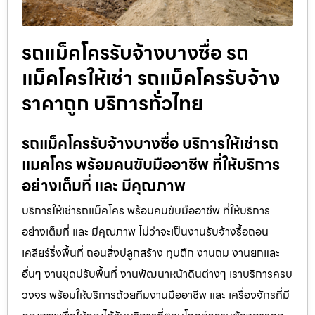
รถแม็คโครรับจ้างบางซื่อ รถ
แม็คโครให้เช่า รถแม็คโครรับจ้าง
ราคาถูก บริการทั่วไทย
รถแม็คโครรับจ้างบางซื่อ บริการให้เช่ารถ
แมคโคร พร้อมคนขับมืออาชีพ ที่ให้บริการ
อย่างเต็มที่ และ มีคุณภาพ
บริการให้เช่ารถแม็คโคร พร้อมคนขับมืออาชีพ ที่ให้บริการ
อย่างเต็มที่ และ มีคุณภาพ ไม่ว่าจะเป็นงานรับจ้างรื้อถอน
เคลียร์ริ่งพื้นที่ ถอนสิ่งปลูกสร้าง ทุบตึก งานถม งานยกและ
อื่นๆ งานขุดปรับพื้นที่ งานพัฒนาหน้าดินต่างๆ เราบริการครบ
วงจร พร้อมให้บริการด้วยทีมงานมืออาชีพ และ เครื่องจักรที่มี