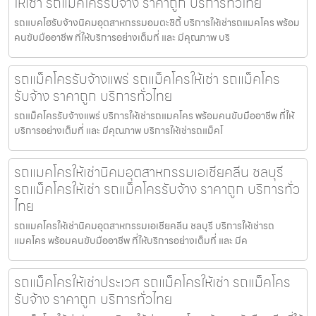
ให้เช่า รถแม็คโครรับจ้าง ราคาถูก บริการทั่วไทย
รถแบคโฮรับจ้างนิคมอุตสาหกรรมอมตะซิตี้ บริการให้เช่ารถแมคโคร พร้อม
คนขับมืออาชีพ ที่ให้บริการอย่างเต็มที่ และ มีคุณภาพ บริ
รถแม็คโครรับจ้างแพร่ รถแม็คโครให้เช่า รถแม็คโคร
รับจ้าง ราคาถูก บริการทั่วไทย
รถแม็คโครรับจ้างแพร่ บริการให้เช่ารถแมคโคร พร้อมคนขับมืออาชีพ ที่ให้
บริการอย่างเต็มที่ และ มีคุณภาพ บริการให้เช่ารถแม็คโ
รถแมคโครให้เช่านิคมอุตสาหกรรมเอเชียคลีน ชลบุรี
รถแม็คโครให้เช่า รถแม็คโครรับจ้าง ราคาถูก บริการทั่ว
ไทย
รถแมคโครให้เช่านิคมอุตสาหกรรมเอเชียคลีน ชลบุรี บริการให้เช่ารถ
แมคโคร พร้อมคนขับมืออาชีพ ที่ให้บริการอย่างเต็มที่ และ มีค
รถแม็คโครให้เช่าประเวศ รถแม็คโครให้เช่า รถแม็คโคร
รับจ้าง ราคาถูก บริการทั่วไทย