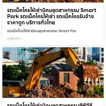
รถแม็คโครให้เช่านิคมอุตสาหกรรม Smart
Park รถแม็คโครให้เช่า รถแม็คโครรับจ้าง
ราคาถูก บริการทั่วไทย
รถแม็คโครให้เช่านิคมอุตสาหกรรม Smart Par
ดูเพิ่มเติม »
รถแม็คโครให้เช่านิคมอุตสาหกรรมซีพีจีซี