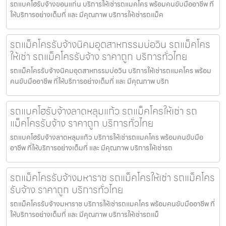
รถแบคโฮรับจ้างขอนแก่น บริการให้เช่ารถแมคโคร พร้อมคนขับมืออาชีพ ที่
ให้บริการอย่างเต็มที่ และ มีคุณภาพ บริการให้เช่ารถแม็ค
รถแม็คโครรับจ้างนิคมอุตสาหกรรมบ่อวิน รถแม็คโคร
ให้เช่า รถแม็คโครรับจ้าง ราคาถูก บริการทั่วไทย
รถแม็คโครรับจ้างนิคมอุตสาหกรรมบ่อวิน บริการให้เช่ารถแมคโคร พร้อม
คนขับมืออาชีพ ที่ให้บริการอย่างเต็มที่ และ มีคุณภาพ บริก
รถแบคโฮรับจ้างลาดหลุมแก้ว รถแม็คโครให้เช่า รถ
แม็คโครรับจ้าง ราคาถูก บริการทั่วไทย
รถแบคโฮรับจ้างลาดหลุมแก้ว บริการให้เช่ารถแมคโคร พร้อมคนขับมือ
อาชีพ ที่ให้บริการอย่างเต็มที่ และ มีคุณภาพ บริการให้เช่ารถ
รถแม็คโครรับจ้างมหาราช รถแม็คโครให้เช่า รถแม็คโคร
รับจ้าง ราคาถูก บริการทั่วไทย
รถแม็คโครรับจ้างมหาราช บริการให้เช่ารถแมคโคร พร้อมคนขับมืออาชีพ ที่
ให้บริการอย่างเต็มที่ และ มีคุณภาพ บริการให้เช่ารถแม็