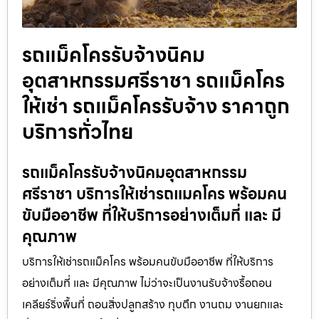
รถแม็คโครรับจ้างนิคม
อุตสาหกรรมศรีราชา รถแม็คโคร
ให้เช่า รถแม็คโครรับจ้าง ราคาถูก
บริการทั่วไทย
รถแม็คโครรับจ้างนิคมอุตสาหกรรม
ศรีราชา บริการให้เช่ารถแมคโคร พร้อมคน
ขับมืออาชีพ ที่ให้บริการอย่างเต็มที่ และ มี
คุณภาพ
บริการให้เช่ารถแม็คโคร พร้อมคนขับมืออาชีพ ที่ให้บริการ
อย่างเต็มที่ และ มีคุณภาพ ไม่ว่าจะเป็นงานรับจ้างรื้อถอน
เคลียร์ริ่งพื้นที่ ถอนสิ่งปลูกสร้าง ทุบตึก งานถม งานยกและ