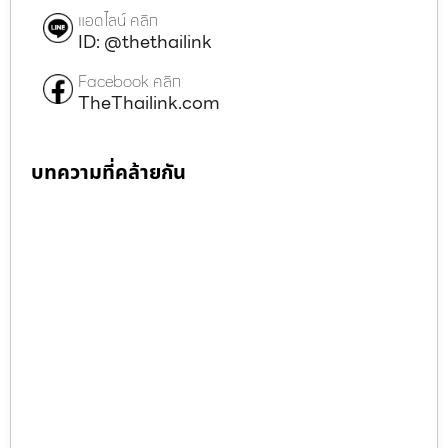
แอดไลน์ คลิก
ID: @thethailink
Facebook คลิก
TheThailink.com
บทความที่คล้ายกัน