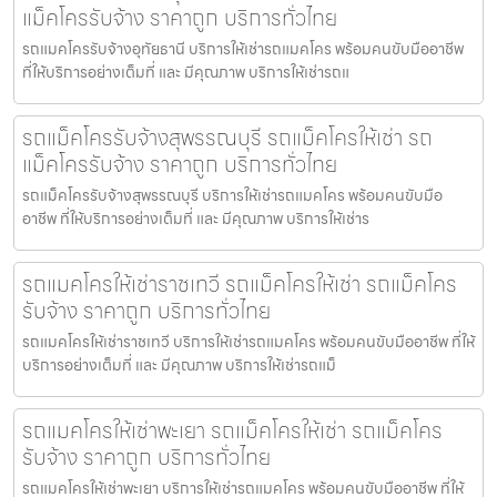
แม็คโครรับจ้าง ราคาถูก บริการทั่วไทย
รถแมคโครรับจ้างอุทัยธานี บริการให้เช่ารถแมคโคร พร้อมคนขับมืออาชีพ
ที่ให้บริการอย่างเต็มที่ และ มีคุณภาพ บริการให้เช่ารถแ
รถแม็คโครรับจ้างสุพรรณบุรี รถแม็คโครให้เช่า รถ
แม็คโครรับจ้าง ราคาถูก บริการทั่วไทย
รถแม็คโครรับจ้างสุพรรณบุรี บริการให้เช่ารถแมคโคร พร้อมคนขับมือ
อาชีพ ที่ให้บริการอย่างเต็มที่ และ มีคุณภาพ บริการให้เช่าร
รถแมคโครให้เช่าราชเทวี รถแม็คโครให้เช่า รถแม็คโคร
รับจ้าง ราคาถูก บริการทั่วไทย
รถแมคโครให้เช่าราชเทวี บริการให้เช่ารถแมคโคร พร้อมคนขับมืออาชีพ ที่ให้
บริการอย่างเต็มที่ และ มีคุณภาพ บริการให้เช่ารถแม็
รถแมคโครให้เช่าพะเยา รถแม็คโครให้เช่า รถแม็คโคร
รับจ้าง ราคาถูก บริการทั่วไทย
รถแมคโครให้เช่าพะเยา บริการให้เช่ารถแมคโคร พร้อมคนขับมืออาชีพ ที่ให้