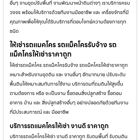
อื่นๆ งานขุดปรับพื้นที่ งานพัฒนาหน้าดินต่างๆ เราบริการครบ
วงจร พร้อมให้บริการด้วยทีมงานมืออาชีพ และ เครื่องจักรที่มี
คุณภาพเพื่อให้คุณได้รับบริการที่ตอบโจทย์ความต้องการทุก
ชนิด
ให้เช่ารถแมคโคร รถแม็คโครรับจ้าง รถ
แม็คโครให้เช่าราคาถูก
ให้เช่ารถแม็คโคร รถแม็คโครรับจ้าง รถแม็คโครให้เช่าราคาถูก
เหมาะสำหรับงานขุดดิน และ งานอื่นๆ อีกมากมาย ปรับระดับ
พื้นดินให้เหมาะสมกับการใช้งาน บริการถมที่ถมดินให้สูงขึ้น
ตามต้องการ หรือ จะเป็นงาน รื้อถอนสิ่งปลูกสร้าง รื้อถอน
อาคาร บ้าน และ สิ่งปลูกสร้างอื่นๆ อย่างปลอดภัยด้วยทีมงาน
ที่มีประสบการณ์ และ มืออาชีพ
บริการรถแมคโครให้เช่า งานดี ราคาถูก
บริการรถแม็คโครให้เช่า งานดี ราคาถูก รับถมพื้นที่ รับถมดิน