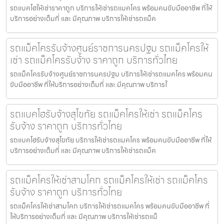
รถแบคโฮให้เช่าราคาถูก บริการให้เช่ารถแมคโคร พร้อมคนขับมืออาชีพ ที่ให้
บริการอย่างเต็มที่ และ มีคุณภาพ บริการให้เช่ารถแม็ค
รถแม็คโครรับจ้างศูนย์ราชการนครปฐม รถแม็คโครให้
เช่า รถแม็คโครรับจ้าง ราคาถูก บริการทั่วไทย
รถแม็คโครรับจ้างศูนย์ราชการนครปฐม บริการให้เช่ารถแมคโคร พร้อมคน
ขับมืออาชีพ ที่ให้บริการอย่างเต็มที่ และ มีคุณภาพ บริการใ
รถแบคโฮรับจ้างสุโขทัย รถแม็คโครให้เช่า รถแม็คโคร
รับจ้าง ราคาถูก บริการทั่วไทย
รถแบคโฮรับจ้างสุโขทัย บริการให้เช่ารถแมคโคร พร้อมคนขับมืออาชีพ ที่ให้
บริการอย่างเต็มที่ และ มีคุณภาพ บริการให้เช่ารถแม็ค
รถแม็คโครให้เช่าสามโคก รถแม็คโครให้เช่า รถแม็คโคร
รับจ้าง ราคาถูก บริการทั่วไทย
รถแม็คโครให้เช่าสามโคก บริการให้เช่ารถแมคโคร พร้อมคนขับมืออาชีพ ที่
ให้บริการอย่างเต็มที่ และ มีคุณภาพ บริการให้เช่ารถแม็