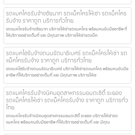
รถแมคโครรับจ้างชัยนาท รถแม็คโครให้เช่า รถแม็คโคร
รับจ้าง ราคาถูก บริการทั่วไทย
รถแมคโครรับจ้างชัยนาท บริการให้เช่ารถแมคโคร พร้อมคนขับมืออาชีพ ที่
ให้บริการอย่างเต็มที่ และ มีคุณภาพ บริการให้เช่ารถแม็ค
รถแบคโฮรับจ้างถนนรัตนาธิเบศร์ รถแม็คโครให้เช่า รถ
แม็คโครรับจ้าง ราคาถูก บริการทั่วไทย
รถแบคโฮรับจ้างถนนรัตนาธิเบศร์ บริการให้เช่ารถแมคโคร พร้อมคนขับมือ
อาชีพ ที่ให้บริการอย่างเต็มที่ และ มีคุณภาพ บริการให้เช
รถแมคโครรับจ้างนิคมอุตสาหกรรมอมตะซิตี้ ระยอง
รถแม็คโครให้เช่า รถแม็คโครรับจ้าง ราคาถูก บริการทั่ว
ไทย
รถแมคโครรับจ้างนิคมอุตสาหกรรมอมตะซิตี้ ระยอง บริการให้เช่ารถ
แมคโคร พร้อมคนขับมืออาชีพ ที่ให้บริการอย่างเต็มที่ และ มีคุณ