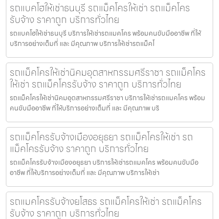
รถแบคโฮให้เช่าธนบุรี รถแม็คโครให้เช่า รถแม็คโคร
รับจ้าง ราคาถูก บริการทั่วไทย
รถแบคโฮให้เช่าธนบุรี บริการให้เช่ารถแมคโคร พร้อมคนขับมืออาชีพ ที่ให้
บริการอย่างเต็มที่ และ มีคุณภาพ บริการให้เช่ารถแม็คโ
รถแม็คโครให้เช่านิคมอุตสาหกรรมศรีราชา รถแม็คโคร
ให้เช่า รถแม็คโครรับจ้าง ราคาถูก บริการทั่วไทย
รถแม็คโครให้เช่านิคมอุตสาหกรรมศรีราชา บริการให้เช่ารถแมคโคร พร้อม
คนขับมืออาชีพ ที่ให้บริการอย่างเต็มที่ และ มีคุณภาพ บริ
รถแม็คโครรับจ้างเมืองอยุธยา รถแม็คโครให้เช่า รถ
แม็คโครรับจ้าง ราคาถูก บริการทั่วไทย
รถแม็คโครรับจ้างเมืองอยุธยา บริการให้เช่ารถแมคโคร พร้อมคนขับมือ
อาชีพ ที่ให้บริการอย่างเต็มที่ และ มีคุณภาพ บริการให้เช่า
รถแมคโครรับจ้างยโสธร รถแม็คโครให้เช่า รถแม็คโคร
รับจ้าง ราคาถูก บริการทั่วไทย