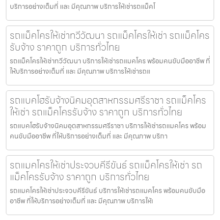
บริการอย่างเต็มที่ และ มีคุณภาพ บริการให้เช่ารถแม็คโ
รถแม็คโครให้เช่าทวีวัฒนา รถแม็คโครให้เช่า รถแม็คโคร
รับจ้าง ราคาถูก บริการทั่วไทย
รถแม็คโครให้เช่าทวีวัฒนา บริการให้เช่ารถแมคโคร พร้อมคนขับมืออาชีพ ที่
ให้บริการอย่างเต็มที่ และ มีคุณภาพ บริการให้เช่ารถแ
รถแบคโฮรับจ้างนิคมอุตสาหกรรมศรีราชา รถแม็คโคร
ให้เช่า รถแม็คโครรับจ้าง ราคาถูก บริการทั่วไทย
รถแบคโฮรับจ้างนิคมอุตสาหกรรมศรีราชา บริการให้เช่ารถแมคโคร พร้อม
คนขับมืออาชีพ ที่ให้บริการอย่างเต็มที่ และ มีคุณภาพ บริกา
รถแมคโครให้เช่าประจวบคีรีขันธ์ รถแม็คโครให้เช่า รถ
แม็คโครรับจ้าง ราคาถูก บริการทั่วไทย
รถแมคโครให้เช่าประจวบคีรีขันธ์ บริการให้เช่ารถแมคโคร พร้อมคนขับมือ
อาชีพ ที่ให้บริการอย่างเต็มที่ และ มีคุณภาพ บริการให้เ