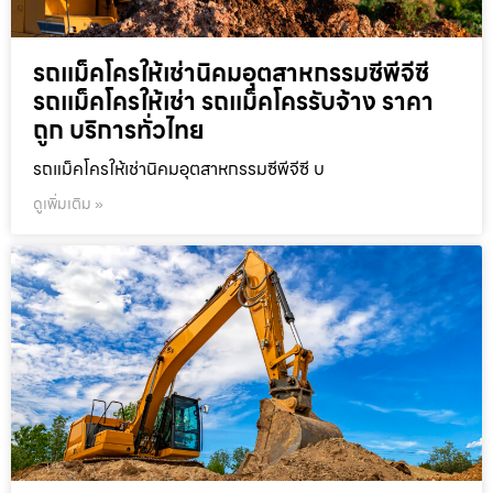
รถแม็คโครให้เช่านิคมอุตสาหกรรมซีพีจีซี
รถแม็คโครให้เช่า รถแม็คโครรับจ้าง ราคา
ถูก บริการทั่วไทย
รถแม็คโครให้เช่านิคมอุตสาหกรรมซีพีจีซี บ
ดูเพิ่มเติม »