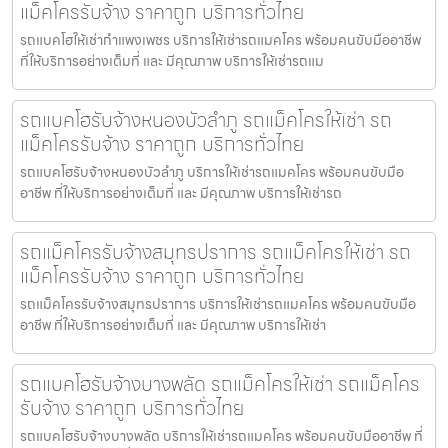
แม็คโครรับจ้าง ราคาถูก บริการทั่วไทย
รถแบคโฮให้เช่ากำแพงเพชร บริการให้เช่ารถแมคโคร พร้อมคนขับมืออาชีพ
ที่ให้บริการอย่างเต็มที่ และ มีคุณภาพ บริการให้เช่ารถแม
รถแบคโฮรับจ้างหนองบัวลำภู รถแม็คโครให้เช่า รถ
แม็คโครรับจ้าง ราคาถูก บริการทั่วไทย
รถแบคโฮรับจ้างหนองบัวลำภู บริการให้เช่ารถแมคโคร พร้อมคนขับมือ
อาชีพ ที่ให้บริการอย่างเต็มที่ และ มีคุณภาพ บริการให้เช่ารถ
รถแม็คโครรับจ้างสมุทรปราการ รถแม็คโครให้เช่า รถ
แม็คโครรับจ้าง ราคาถูก บริการทั่วไทย
รถแม็คโครรับจ้างสมุทรปราการ บริการให้เช่ารถแมคโคร พร้อมคนขับมือ
อาชีพ ที่ให้บริการอย่างเต็มที่ และ มีคุณภาพ บริการให้เช่า
รถแบคโฮรับจ้างบางพลัด รถแม็คโครให้เช่า รถแม็คโคร
รับจ้าง ราคาถูก บริการทั่วไทย
รถแบคโฮรับจ้างบางพลัด บริการให้เช่ารถแมคโคร พร้อมคนขับมืออาชีพ ที่